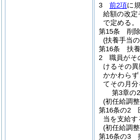
3
前2項
に
給額の改定
で定める。
第15条
削
(扶養手当の
第16条
扶
2
職員がそ
けるその異
かかわらず
てその月分
第3章の
(初任給調整
第16条の2
当を支給す
(初任給調
第16条の3