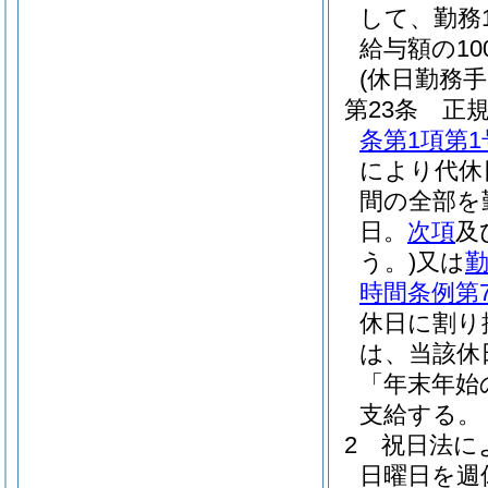
して、勤務
給与額の1
(休日勤務手
第23条
正
条第1項第1
により代休
間の全部を
日。
次項
及
う。)
又は
勤
時間条例第
休日に割り
は、当該休
「年末年始
支給する。
2
祝日法に
日曜日を週