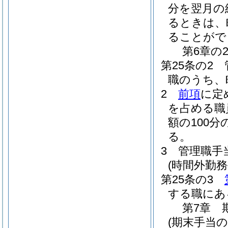
分を翌月の
るときは、
ることがで
第6章の
第25条の2
職のうち、
2
前項
に定
を占める職
額の100
る。
3
管理職手
(時間外勤
第25条の3
する職にあ
第7章
(期末手当の