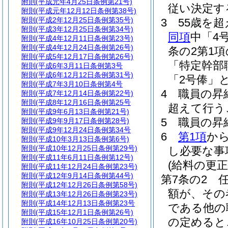
附則
(平成元年4月25日条例第21号)
従い決定す
附則
(平成元年12月12日条例第38号)
附則
(平成2年12月25日条例第35号)
3
55歳を
附則
(平成3年12月25日条例第34号)
同項
中「4
附則
(平成4年12月11日条例第23号)
附則
(平成4年12月24日条例第26号)
条の2第1
附則
(平成5年12月17日条例第26号)
「特定幹部
附則
(平成6年3月11日条例第3号
附則
(平成6年12月12日条例第31号)
「2号俸」
附則
(平成7年3月10日条例第4号
4
職員の昇
附則
(平成7年12月14日条例第22号)
附則
(平成8年12月16日条例第25号
超えて行う
附則
(平成9年6月13日条例第21号)
5
職員の昇
附則
(平成9年9月17日条例第28号)
附則
(平成9年12月24日条例第34号
6
第1項
か
附則
(平成10年3月13日条例第6号)
附則
(平成10年12月25日条例第29号)
し必要な事
附則
(平成11年6月11日条例第12号)
(給料の更正
附則
(平成11年12月24日条例第23号)
附則
(平成12年9月14日条例第44号)
第7条の2
附則
(平成12年12月26日条例第58号)
額が、その
附則
(平成13年12月26日条例第23号)
附則
(平成14年12月13日条例第23号
である他の
附則
(平成15年12月1日条例第26号)
の定めると
附則
(平成16年10月25日条例第20号)