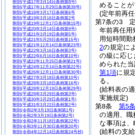
附則
(平成17年3月14日条例第8号)
めることが
附則
(平成17年11月29日条例第39号)
(定年前再
附則
(平成18年3月17日条例第6号
附則
(平成19年3月16日条例第2号
第7条の3
附則
(平成19年12月17日条例第15号)
附則
(平成20年3月14日条例第9号)
年前再任用
附則
(平成21年3月19日条例第5号)
用短時間勤
附則
(平成21年5月29日条例第15号)
附則
(平成21年12月14日条例第23号)
2
の規定に
附則
(平成22年3月16日条例第3号)
の級に応じ
附則
(平成22年6月16日条例第10号)
附則
(平成22年11月25日条例第21号)
められた当
附則
(平成24年12月14日条例第22号)
第1項
に規
附則
(平成26年12月11日条例第30号)
附則
(平成27年3月18日条例第10号)
る。
附則
(平成28年3月18日条例第16号)
(給料表の
附則
(平成28年12月19日条例第29号)
附則
(平成29年3月29日条例第3号)
実施規定)
附則
(平成30年3月29日条例第1号)
附則
(平成31年3月22日条例第2号)
第8条
第5
附則
(令和2年3月19日条例第1号)
の適用、職
附則
(令和2年3月19日条例第2号)
附則
(令和2年11月18日条例第22号)
な事項は、
附則
(令和3年11月30日条例第20号)
(給料の支給
附則
(令和4年12月14日条例第24号抄)