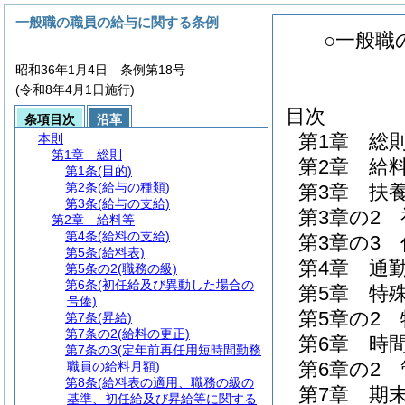
一般職の職員の給与に関する条例
○一般職
昭和36年1月4日 条例第18号
(令和8年4月1日施行)
目次
条項目次
沿革
第1章
総
本則
第1章
総則
第2章
給
第1条
(目的)
第2条
(給与の種類)
第3章
扶
第3条
(給与の支給)
第3章の2
第2章
給料等
第4条
(給料の支給)
第3章の3
第5条
(給料表)
第4章
通
第5条の2
(職務の級)
第6条
(初任給及び異動した場合の
第5章
特
号俸)
第5章の2
第7条
(昇給)
第7条の2
(給料の更正)
第6章
時
第7条の3
(定年前再任用短時間勤務
第6章の2
職員の給料月額)
第8条
(給料表の適用、職務の級の
第7章
期
基準、初任給及び昇給等に関する