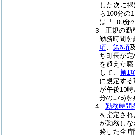
した次に掲
ら100分
は「100分
3
正規の勤
勤務時間を
項
、
第6項
ち町長が定
を超えた職
して、
第1
に規定する勤
が午後10
分の175)
を
4
勤務時間
を指定され
が勤務しな
務した全時