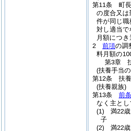
第11条
町
の度合又は
件が同じ職
対し適当で
月額につき
2
前項
の調
料月額の1
第3章
(扶養手当の
第12条
扶
(扶養親族)
第13条
前
なく主とし
(1)
満22
子
(2)
満22