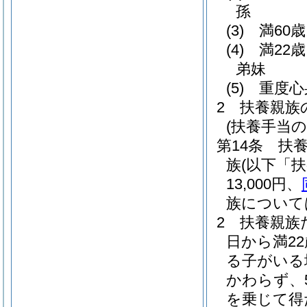
孫
(3)
満60
(4)
満22
弟妹
(5)
重度心
2
扶養親族
(扶養手当の
第14条
扶
族
(以下「
13,000円、
族については
2
扶養親族
日から満2
る子がいる
かわらず、
を乗じて得