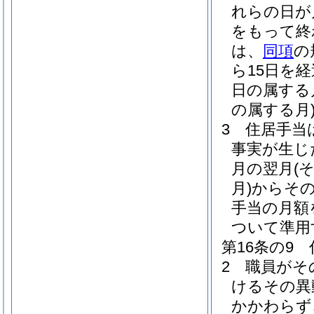
れらの日が
をもって終
は、
同項
の
ら15日を
日の属する
の属する月
3
住居手当
事実が生じ
月の翌月
(
月)
からそ
手当の月額
ついて準用
第16条の9
2
職員がそ
けるその異
かかわらず