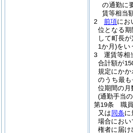
の通勤に
賃等相当
2
前項
にお
位となる期
して町長が
1か月)
をい
3
運賃等相
合計額が15
規定にかか
のうち最も
位期間の月
(通勤手当の
第19条
職
又は
同条
に
場合におい
権者に届け