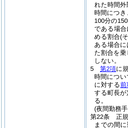
れた時間外
時間につき
100分の150
である場合に
める割合
(
ある場合に
た割合を乗
しない。
5
第2項
に
時間につい
に対する
前
する町長が
る。
(夜間勤務手
第22条
正
までの間に