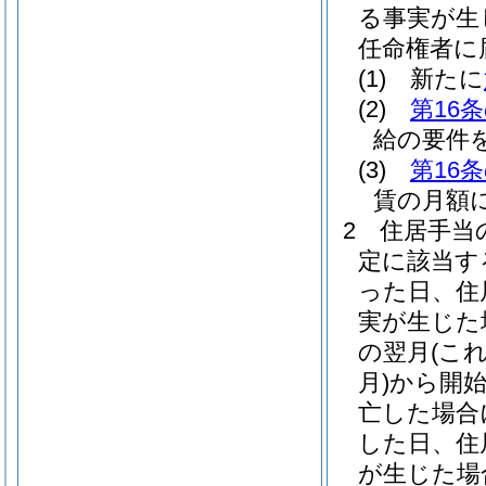
る事実が生
任命権者に
(1)
新たに
(2)
第16条
給の要件
(3)
第16条
賃の月額
2
住居手当
定に該当す
った日、住
実が生じた
の翌月
(こ
月)
から開
亡した場合
した日、住
が生じた場