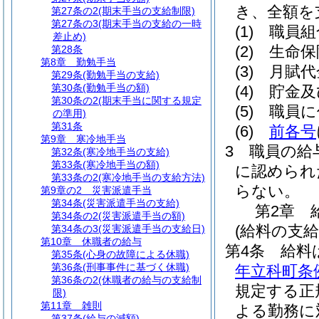
き、全額を
第27条の2
(期末手当の支給制限)
第27条の3
(期末手当の支給の一時
(1)
職員組
差止め)
(2)
生命保
第28条
第8章
勤勉手当
(3)
月賦代
第29条
(勤勉手当の支給)
第30条
(勤勉手当の額)
(4)
貯金及
第30条の2
(期末手当に関する規定
(5)
職員に
の準用)
第31条
(6)
前各号
第9章
寒冷地手当
3
職員の給
第32条
(寒冷地手当の支給)
第33条
(寒冷地手当の額)
に認められ
第33条の2
(寒冷地手当の支給方法)
らない。
第9章の2
災害派遣手当
第34条
(災害派遣手当の支給)
第2章
第34条の2
(災害派遣手当の額)
(給料の支給
第34条の3
(災害派遣手当の支給日)
第10章
休職者の給与
第4条
給料
第35条
(心身の故障による休職)
第36条
(刑事事件に基づく休職)
年立科町条
第36条の2
(休職者の給与の支給制
規定する正
限)
第11章
雑則
よる勤務に
第37条
(給与の減額)