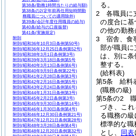
る。
第38条
(勤務1時間当たりの給与額)
第38条の2
(定年前再任用短時間勤
2
各職員に
務職員についての適用除外)
の度合に基
第39条
(会計年度任用職員の給与)
第40条
(給与の口座振替)
の他の勤務
第41条
(実施規定)
3
宿舎、食
附則
附則
(昭和36年10月3日条例第50号)
部が職員に
附則
(昭和36年12月25日条例第52号)
附則
(昭和38年3月1日条例第3号)
は、別に条
附則
(昭和39年3月18日条例第5号
整する。
附則
(昭和40年3月13日条例第6号)
附則
(昭和40年9月9日条例第22号)
(給料表)
附則
(昭和41年2月28日条例第3号)
第5条
給料
附則
(昭和42年2月16日条例第5号)
附則
(昭和43年2月24日条例第6号)
(職務の級)
附則
(昭和44年1月31日条例第3号)
第5条の2
附則
(昭和45年2月2日条例第3号)
附則
(昭和45年9月30日条例第14号)
づき、これ
附則
(昭和46年1月30日条例第4号)
る職務の級
附則
(昭和46年12月30日条例第21号)
附則
(昭和47年12月21日条例第28号)
標準的な職
附則
(昭和48年3月28日条例第4号)
附則
(昭和48年12月20日条例第32号)
とし、
同表