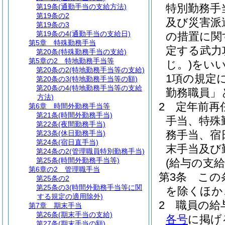
特別勤務手
第19条
(通勤手当の支給方法)
第19条の2
及び災害派
第19条の3
第19条の4
(通勤手当の支給日)
の措置に関
第5章
特殊勤務手当
定する武力
第20条
(特殊勤務手当の支給)
第5章の2
特地勤務手当等
じ。)
をい
第20条の2
(特地勤務手当等の支給)
1項の規定
第20条の3
(特地勤務手当等の額)
第20条の4
(特地勤務手当等の支給
勤務職員」
方法)
2
定年前再
第6章
時間外勤務手当等
第21条
(時間外勤務手当)
手当、特殊
第22条
(夜間勤務手当)
務手当、宿
第23条
(休日勤務手当)
第24条
(宿日直手当)
末手当及び
第24条の2
(管理職員特別勤務手当)
第25条
(時間外勤務手当等)
(給与の支給
第6章の2
管理職手当
第3条
この
第25条の2
第25条の3
(時間外勤務手当等に関
を除くほか
する規定の適用除外)
2
職員の給
第7章
期末手当
第26条
(期末手当の支給)
各号
に掲げ
第27条
(期末手当の額)