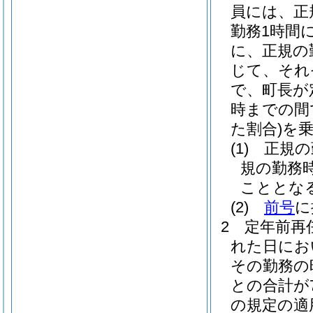
員には、正
勤務1時間
に、正規の
じて、それぞ
で、町長が
時までの間
た割合)
を
(1)
正規の
規の勤務
こととな
(2)
前号
に
2
定年前再
れた日にお
その勤務の
との合計が
の規定の適