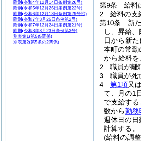
附則
(令和4年12月14日条例第26号)
第9条
給料
附則
(令和5年12月26日条例第22号)
2
給料の支
附則
(令和6年12月13日条例第29号抄)
附則
(令和7年3月25日条例第2号)
第10条
新
附則
(令和7年12月24日条例第21号)
し、昇給、
附則
(令和8年3月23日条例第3号)
別表第1
(第5条関係)
日から新た
別表第2
(第5条の2関係)
本町の常勤
から給料を
2
職員が離
3
職員が死
4
第1項
又
て、月の1
で支給する
数から
勤務
週休日の日
計算する。
(給料の調整