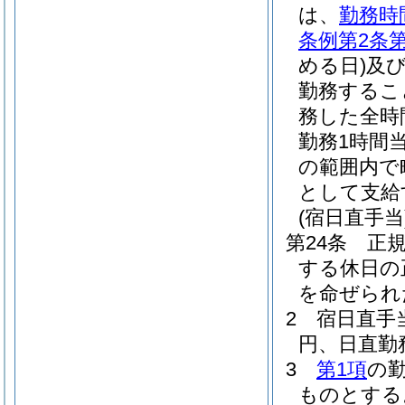
は、
勤務時
条例第2条第
める日)
及
勤務するこ
務した全時
勤務1時間当
の範囲内で
として支給
(宿日直手当
第24条
正
する休日の
を命ぜられ
2
宿日直手
円、日直勤
3
第1項
の
ものとする