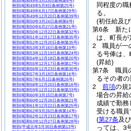
附則
(昭和49年3月29日条例第4号)
同程度の職
附則
(昭和49年5月8日条例第25号)
附則
(昭和49年6月17日条例第29号)
る。
附則
(昭和49年12月20日条例第39号)
(初任給及
附則
(昭和50年3月24日条例第6号)
附則
(昭和50年6月27日条例第21号)
第6条
新た
附則
(昭和50年12月22日条例第32号)
は、町長が
附則
(昭和51年12月17日条例第35号)
附則
(昭和52年12月20日条例第35号)
2
職員が一
附則
(昭和53年3月16日条例第10号)
る号俸は、
附則
(昭和53年12月19日条例第24号)
附則
(昭和54年12月18日条例第20号)
(昇給)
附則
(昭和55年12月17日条例第17号)
附則
(昭和56年12月23日条例第30号)
第7条
職員
附則
(昭和57年3月18日条例第16号)
るその者の
附則
(昭和57年6月1日条例第26号)
附則
(昭和58年12月20日条例第16号)
2
前項
の規
附則
(昭和59年12月12日条例第33号)
場合の昇給
附則
(昭和60年3月15日条例第7号)
附則
(昭和60年12月26日条例第21号
成績で勤務
附則
(昭和61年12月22日条例第25号)
受ける職員
附則
(昭和62年9月26日条例第14号)
附則
(昭和62年12月23日条例第17号)
(
第27条
及
附則
(昭和63年12月27日条例第28号)
っては、3号
附則
(平成元年3月30日条例第13号)