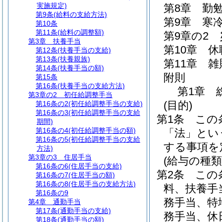
実施規定)
第8章
勤
第9条
(給料の支給方法)
第9章
寒
第10条
第11条
(給料の調整額)
第9章の2
第3章
扶養手当
第10章
休
第12条
(扶養手当の支給)
第13条
(扶養親族)
第11章
雑
第14条
(扶養手当の額)
附則
第15条
第16条
(扶養手当の支給方法)
第1章
第3章の2
初任給調整手当
(目的)
第16条の2
(初任給調整手当の支給)
第16条の3
(初任給調整手当の支給
第1条
この
期間)
第16条の4
(初任給調整手当の額)
「法」とい
第16条の5
(初任給調整手当の支給
する事項を
方法)
第3章の3
住居手当
(給与の種類
第16条の6
(住居手当の支給)
第2条
この
第16条の7
(住居手当の額)
第16条の8
(住居手当の支給方法)
料、扶養手
第16条の9
務手当、特
第4章
通勤手当
第17条
(通勤手当の支給)
務手当、休
第18条
(通勤手当の額)