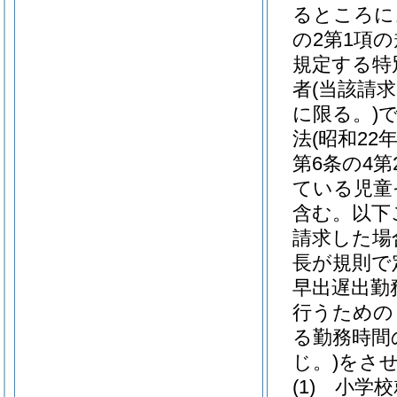
るところに
の2第1項
規定する特
者
(当該請
に限る。)
法
(昭和22
第6条の4
ている児童
含む。以下
請求した場
長が規則で
早出遅出勤
行うための
る勤務時間
じ。)
をさ
(1)
小学校