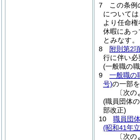
7
この条例
については
より任命権
休暇にあっ
とみなす。
8
附則第2
行に伴い必
(一般職の
9
一般職の
号)
の一部
〔次の
(職員団体
部改正)
10
職員団
(昭和41年
〔次の