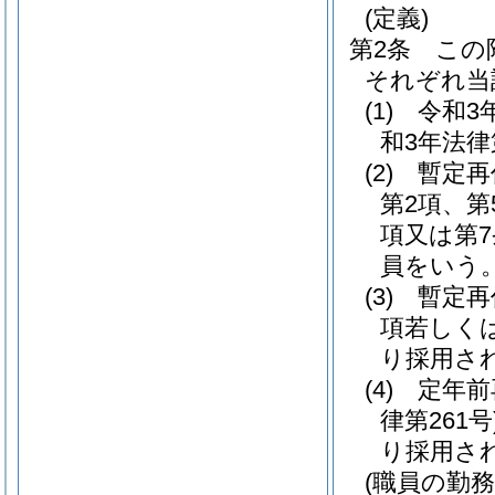
(定義)
第2条
この
それぞれ当
(1)
令和3
和3年法律
(2)
暫定再
第2項、第
項又は第
員をいう
(3)
暫定再
項若しく
り採用さ
(4)
定年前
律第261号
り採用さ
(職員の勤