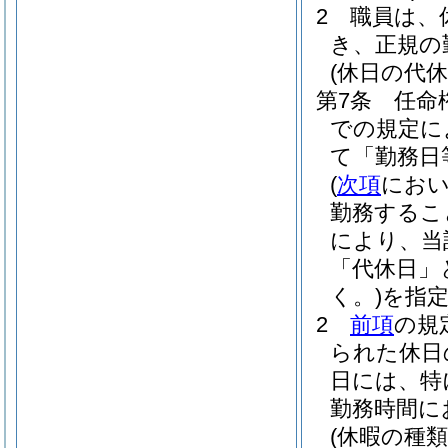
2
職員は、
き、正規の
(休日の代休
第7条
任命
での規定に
て「勤務日
(
次項
におい
勤務するこ
により、当
「代休日」
く。)
を指
2
前項
の規
られた休日
日には、特
勤務時間に
(休暇の種類