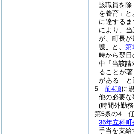
該職員を除
を養育」と
に達するま
により、当
が、町長が
護」と、
第
時から翌日
中「当該請
ることが著
がある」と
5
前4項
に
他の必要な
(時間外勤務
第5条の4
36年立科町
手当を支給