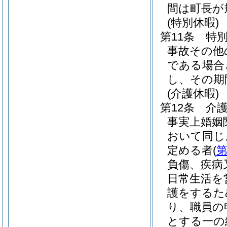
間は町長が
(特別休暇)
第11条
特
事故その他
である場合
し、その期
(介護休暇)
第12条
介
事実上婚姻
おいて同じ
定める者
(
第
負傷、疾病
日常生活を
護をするた
り、職員の
とする一の