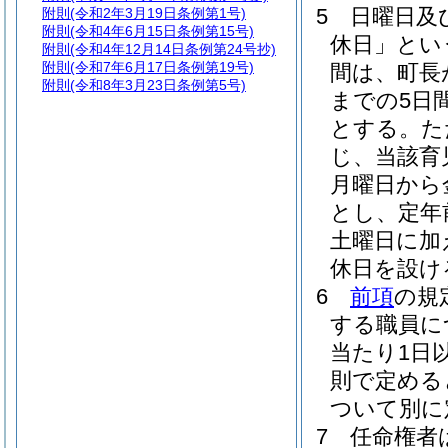
5
日曜日及
附則
(令和2年3月19日条例第1号)
附則
(令和4年6月15日条例第15号)
休日」とい
附則
(令和4年12月14日条例第24号抄)
附則
(令和7年6月17日条例第19号)
間は、町長
附則
(令和8年3月23日条例第5号)
までの5日
とする。
た
じ、当該育
月曜日から
とし、定年
土曜日に加
休日を設け
6
前項
の規
する職員に
当たり1日
則で定める
ついて別に
7
任命権者