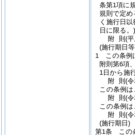
条第1項に
規則で定め
く施行日以
日に限る。
附
則
(
(施行期日等
1
この条例
附則第6項、
1日から施
附
則
(
この条例は
附
則
(
この条例は
附
則
(
(施行期日)
第1条
この