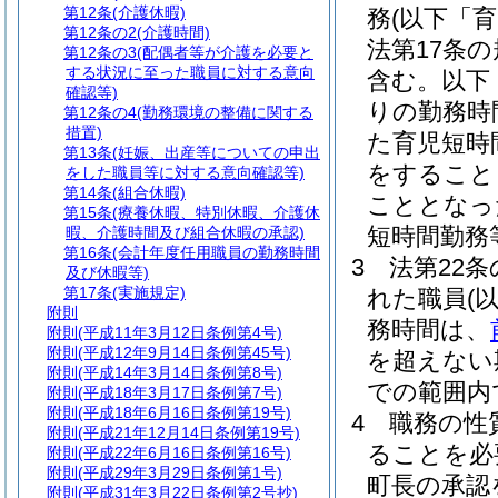
第12条
(介護休暇)
務
(以下「
第12条の2
(介護時間)
法第17条
第12条の3
(配偶者等が介護を必要と
する状況に至った職員に対する意向
含む。以下
確認等)
りの勤務時
第12条の4
(勤務環境の整備に関する
措置)
た育児短時
第13条
(妊娠、出産等についての申出
をすること
をした職員等に対する意向確認等)
第14条
(組合休暇)
こととなっ
第15条
(療養休暇、特別休暇、介護休
短時間勤務
暇、介護時間及び組合休暇の承認)
第16条
(会計年度任用職員の勤務時間
3
法第22条
及び休暇等)
第17条
(実施規定)
れた職員
(
附則
務時間は、
附則
(平成11年3月12日条例第4号)
附則
(平成12年9月14日条例第45号)
を超えない
附則
(平成14年3月14日条例第8号)
での範囲内
附則
(平成18年3月17日条例第7号)
附則
(平成18年6月16日条例第19号)
4
職務の性
附則
(平成21年12月14日条例第19号)
ることを必
附則
(平成22年6月16日条例第16号)
附則
(平成29年3月29日条例第1号)
町長の承認
附則
(平成31年3月22日条例第2号抄)