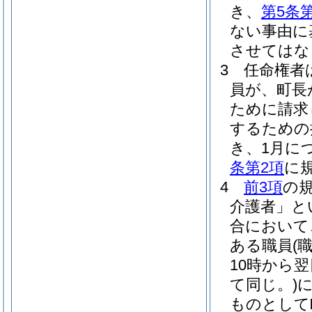
き、
第5条
ない事由に
させてはな
3
任命権者
員が、町長
ために請求
するための
き、1月に
条第2項
に
4
前3項
の
介護者」と
合において
ある職員
(
10時から
て同じ。)
ものとして