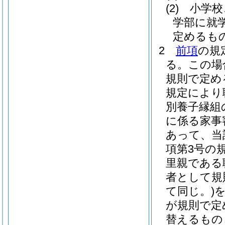
(2)
小学校
学部に就
定めるも
2
前項
の規
る。
この場
規則で定め
規定により
別養子縁組
に係る家事
あって、当
項第3号の
里親である
者として規
て同じ。)
が規則で定
替えるもの