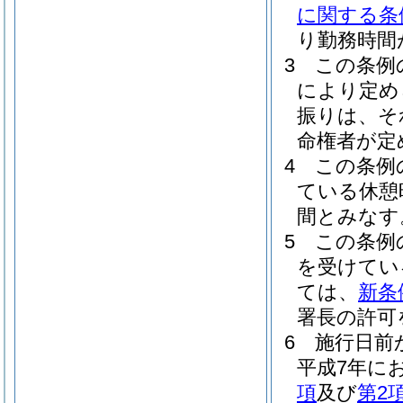
に関する条
り勤務時間
3
この条例
により定め
振りは、そ
命権者が定
4
この条例
ている休憩
間とみなす
5
この条例
を受けてい
ては、
新条
署長の許可
6
施行日前
平成7年に
項
及び
第2