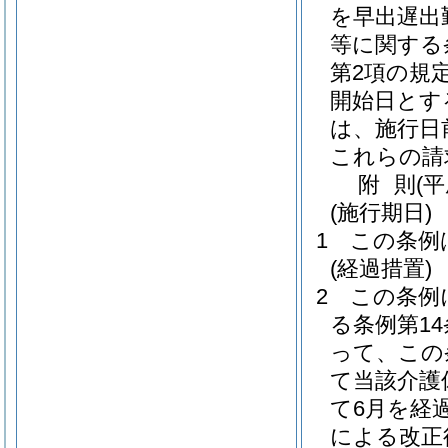
を早出遅出
等に関する
第2項の規
開始日とす
は、施行日
これらの請
附
則
(
(施行期日)
1
この条例
(経過措置)
2
この条例
る条例第1
って、この
て当該介護
て6月を経
による改正