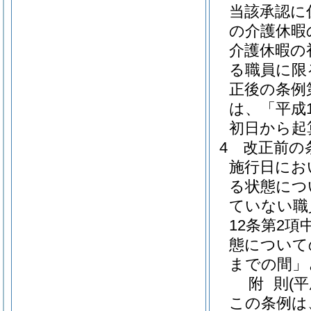
当該承認に
の介護休暇
介護休暇の
る職員に限
正後の条例
は、「平成
初日から起
4
改正前の
施行日にお
る状態につ
ていない職
12条第2
態について
までの間」
附
則
(
この条例は