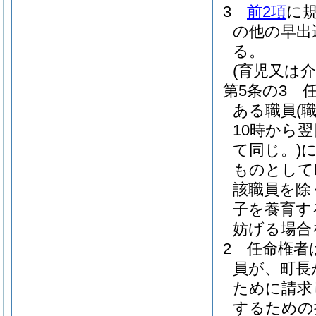
3
前2項
に
の他の早出
る。
(育児又は
第5条の3
ある職員
(
10時から
て同じ。)
ものとして
該職員を除
子を養育す
妨げる場合
2
任命権者
員が、町長
ために請求
するための