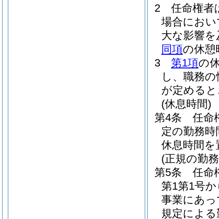
2
任命権者
場合におい
大な影響を
同項
の休憩
3
第1項
の
し、職務の
が定めると
(休息時間)
第4条
任命
定の勤務時
休息時間を
(正規の勤
第5条
任命
第1第1号
事業にあっ
規定による