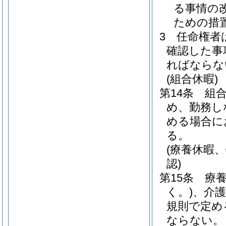
る事情の
ための措
3
任命権者
確認した事
ればならな
(組合休暇)
第14条
組
め、勤務し
める場合に
る。
(療養休暇
認)
第15条
療
く。)
、介
規則で定め
ならない。