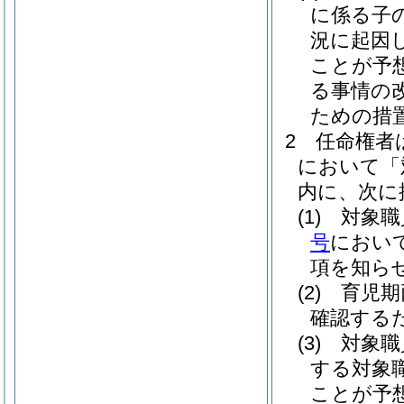
に係る子
況に起因
ことが予
る事情の
ための措
2
任命権者
において「
内に、次に
(1)
対象職
号
におい
項を知ら
(2)
育児期
確認する
(3)
対象職
する対象
ことが予