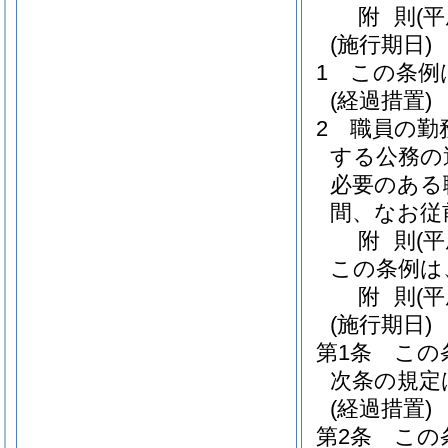
附
則
(
(施行期日)
1
この条例
(経過措置)
2
職員の勤
する公務の
必要のある
間、なお従
附
則
(平
この条例は
附
則
(
(施行期日)
第1条
この
次条の規定
(経過措置)
第2条
この