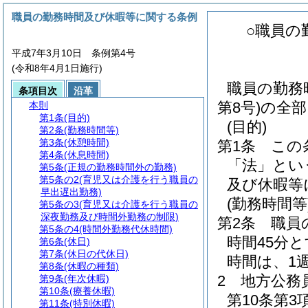
職員の勤務時間及び休暇等に関する条例
○職員の
平成7年3月10日 条例第4号
(令和8年4月1日施行)
職員の勤務
条項目次
沿革
第8号)の全
本則
第1条
(目的)
(目的)
第2条
(勤務時間等)
第3条
(休憩時間)
第1条
この
第4条
(休息時間)
「法」とい
第5条
(正規の勤務時間外の勤務)
第5条の2
(育児又は介護を行う職員の
及び休暇等
早出遅出勤務)
(勤務時間等
第5条の3
(育児又は介護を行う職員の
深夜勤務及び時間外勤務の制限)
第2条
職員
第5条の4
(時間外勤務代休時間)
時間45分
第6条
(休日)
第7条
(休日の代休日)
時間は、1
第8条
(休暇の種類)
2
地方公務
第9条
(年次休暇)
第10条
(療養休暇)
第10条第
第11条
(特別休暇)