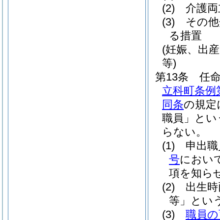
(2)
介護両
(3)
その他
る措置
(妊娠、出
等)
第13条
任
立科町条例第
同条
の規定
職員」とい
らない。
(1)
申出職
号
におい
項を知ら
(2)
出生時
等」という
(3)
職員の