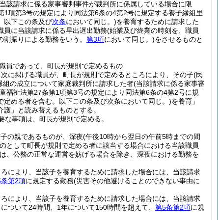
(当該請求に係る家事審判事件が裁判所に係属している場合に限
条第1項第3号の規定により同法第6条の4第2号に規定する養子縁組里
。以下この条及び
次条
において同じ。)
を養育するために請求した
職員に当該請求に係る早出遅出勤務
(始業及び終業の時刻を、職員
の割振りによる勤務をいう。
第3項
において同じ。)
をさせるものと
職員であって、町長が規則で定めるもの
「次に掲げる職員が、町長が規則で定めるところにより、その子
(民
子縁組の成立について家庭裁判所に請求した者
(当該請求に係る家事審
福祉法第27条第1項第3号の規定により同法第6条の4第2号に規
で定める者を含む。以下この条及び次条において同じ。)
を養育」
介護」と読み替えるものとする。
要な事項は、町長が規則で定める。
該子の親であるものが、深夜
(午後10時から翌日の午前5時までの間
のとして町長が規則で定める者に該当する場合における当該職員
は、公務の正常な運営を妨げる場合を除き、深夜における勤務を
ころにより、当該子を養育するために請求した場合には、当該請求
5条第2項
に規定する勤務
(災害その他避けることのできない事由に
ころにより、当該子を養育するために請求した場合には、当該請求
ついて24時間、1年について150時間を超えて、
第5条第2項
に規