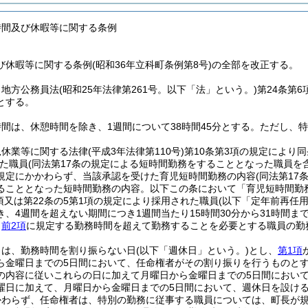
時間及び休暇等に関する条例
び休暇等に関する条例(昭和36年立科町条例第8号)の全部を改正する。
、地方公務員法
(昭和25年法律第261号。以下「法」という。)
第24条第
とする。
間は、休憩時間を除き、1週間について38時間45分とする。
ただし、特
児休業等に関する法律
(平成3年法律第110号)
第10条第3項の規定により
た職員
(同法第17条の規定による短時間勤務をすることとなった職員を
規定にかかわらず、当該承認を受けた育児短時間勤務の内容
(同法第1
ることとなった短時間勤務の内容。以下この条において「育児短時間勤
1項又は第22条の5第1項の規定により採用された職員
(以下「定年前再任
き、4週間を超えない期間につき1週間当たり15時間30分から31時間
り
前2項
に規定する勤務時間を超えて勤務することを必要とする職員の勤
日は、勤務時間を割り振らない日
(以下「週休日」という。)
とし、
第1項
ら金曜日までの5日間において、任命権者がその割り振りを行うものと
の内容に従いこれらの日に加えて月曜日から金曜日までの5日間におい
曜日に加えて、月曜日から金曜日までの5日間において、週休日を設け
かわらず、任命権者は、特別の勤務に従事する職員については、町長が規