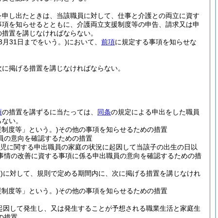
を申し出たときは、当該職員に対して、仕事と介護との両立に資す
事項を知らせるとともに、介護両立支援制度等の申告、請求又は申
の措置を講じなければならない。
3月31日までをいう。)
において、
前項
に規定する事項を知らせな
次に掲げる措置を講じなければならない。
項
の措置を講ずるに当たっては、
同条
の規定による申出をした職員
らない。
制度等」という。)
その他の事項を知らせるための措置
員の意向を確認するための措置
児に関する申出職員の家庭の状況に起因して当該子の出生の日以
事情の改善に資する事項に係る申出職員の意向を確認するための措
)
に対して、規則で定める期間内に、次に掲げる措置を講じなけれ
制度等」という。)
その他の事項を知らせるための措置
起因して発生し、又は発生することが予想される職業生活と家庭生
の措置