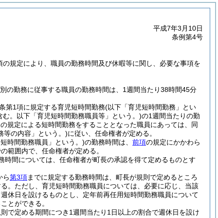
平成7年3月10日
条例第4号
6項の規定により、職員の勤務時間及び休暇等に関し、必要な事項を
別の勤務に従事する職員の勤務時間は、1週間当たり38時間45分
同条第1項に規定する育児短時間勤務
(以下「育児短時間勤務」とい
含む。以下「育児短時間勤務職員等」という。)
の1週間当たりの勤
7条の規定による短時間勤務をすることとなった職員にあっては、同
務等の内容」という。)
に従い、任命権者が定める。
用短時間勤務職員」という。)
の勤務時間は、
前項
の規定にかかわら
までの範囲内で、任命権者が定める。
務時間については、任命権者が町長の承認を得て定めるものとす
から
第3項
までに規定する勤務時間は、町長が規則で定めるところ
する。
ただし、育児短時間勤務職員については、必要に応じ、当該
て週休日を設けるものとし、定年前再任用短時間勤務職員について
ることができる。
則で定める期間につき1週間当たり1日以上の割合で週休日を設け