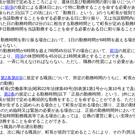
長が規則で定めるところにより、週休日及び勤務時間の割り振りについ
員に
前項
の規定による週休日において特に勤務することを命ずる必要が
振られた日
(以下この項において「勤務日」という。)
のうち町長が規則
を当該勤務することを命ずる必要がある日に割り振り、又は当該期間内
れた日の勤務時間の2分の1に相当する勤務時間として町長が定める勤務
半日勤務時間を当該勤務することを命ずる必要がある日に割り振ること
、勤務時間を割り振る場合において、1日の勤務時間が6時間を超える場
ならない。
の勤務時間が6時間を超え7時間45分以下の場合において、
前項
の規定に
により、
同項
の休憩時間を45分以上1時間未満とすることができる。
は、一斉に与えなければならない。
ただし、職務の性質により必要があ
、
第2条第6項
に規定する職員について、所定の勤務時間のうちに、町長
の勤務)
、町長
(労働基準法
(昭和22年法律第49号)
別表第1第1号から第10号まで
、
第2条
の規定による勤務時間
(以下「正規の勤務時間」という。)
外に
長が規則で定める断続的な勤務をすることを命ずることができる。
ただ
障が生ずると認められる場合として町長が定める場合に限り、正規の勤
務のため臨時又は緊急の必要がある場合には、正規の勤務時間外におい
児短時間勤務職員等である場合にあっては、公務の運営に著しい支障が
勤務することを命ずることができる。
う職員の早出遅出勤務)
は、次に掲げる職員が、町長が規則で定めるところにより、その子
(民