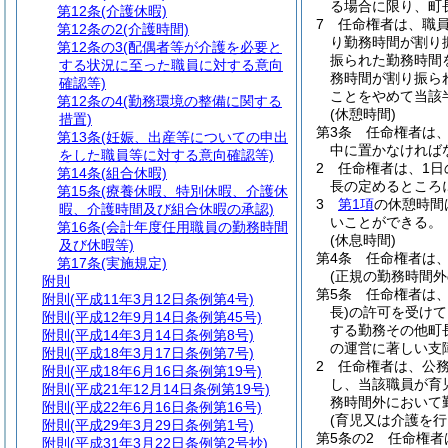
る場合に限り、町
第12条
(介護休暇)
7
任命権者は、職
第12条の2
(介護時間)
り勤務時間が割り
第12条の3
(配偶者等が介護を必要と
振られた勤務時間
する状況に至った職員に対する意向
務時間が割り振ら
確認等)
ことをやめて当該
第12条の4
(勤務環境の整備に関する
(休憩時間)
措置)
第3条
任命権者は
第13条
(妊娠、出産等についての申出
中に置かなければ
をした職員等に対する意向確認等)
2
任命権者は、1日
第14条
(組合休暇)
長の定めるところ
第15条
(療養休暇、特別休暇、介護休
3
第1項
の休憩時間
暇、介護時間及び組合休暇の承認)
いことができる。
第16条
(会計年度任用職員の勤務時間
(休息時間)
及び休暇等)
第4条
任命権者は
第17条
(実施規定)
(正規の勤務時間外
附則
第5条
任命権者は
附則
(平成11年3月12日条例第4号)
長)
の許可を受けて
附則
(平成12年9月14日条例第45号)
する勤務その他町
附則
(平成14年3月14日条例第8号)
の運営に著しい支
附則
(平成18年3月17日条例第7号)
2
任命権者は、公
附則
(平成18年6月16日条例第19号)
し、当該職員が育
附則
(平成21年12月14日条例第19号)
務時間外において
附則
(平成22年6月16日条例第16号)
(育児又は介護を行
附則
(平成29年3月29日条例第1号)
第5条の2
任命権者
附則
(平成31年3月22日条例第2号抄)