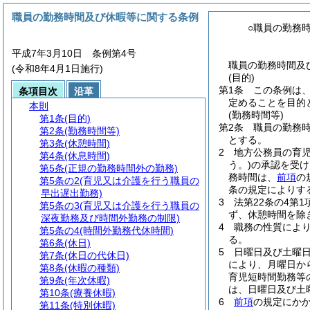
職員の勤務時間及び休暇等に関する条例
○職員の勤務
平成7年3月10日 条例第4号
職員の勤務時間及
(令和8年4月1日施行)
(目的)
第1条
この条例は
条項目次
沿革
定めることを目的
本則
(勤務時間等)
第1条
(目的)
第2条
職員の勤務時
第2条
(勤務時間等)
とする。
第3条
(休憩時間)
2
地方公務員の育
第4条
(休息時間)
う。)
の承認を受け
第5条
(正規の勤務時間外の勤務)
務時間は、
前項
の
第5条の2
(育児又は介護を行う職員の
条の規定によりす
早出遅出勤務)
3
法第22条の4第
第5条の3
(育児又は介護を行う職員の
ず、休憩時間を除
深夜勤務及び時間外勤務の制限)
4
職務の性質によ
第5条の4
(時間外勤務代休時間)
る。
第6条
(休日)
5
日曜日及び土曜
第7条
(休日の代休日)
により、月曜日か
第8条
(休暇の種類)
育児短時間勤務等
第9条
(年次休暇)
は、日曜日及び土
第10条
(療養休暇)
6
前項
の規定にか
第11条
(特別休暇)