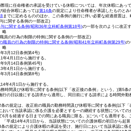
。
の際現に任命権者の承認を受けている休暇については、年次休暇にあっ
び組合休暇にあっては
第14条
の規定により任命権者が承認したものとみ
項
までに定めるもののほか、この条例の施行に伴い必要な経過措置は、
給与に関する条例の一部改正)
給与に関する条例
(昭和36年立科町条例第18号)
の一部を次のように改正
〕略
の職員の行為の制限の特例に関する条例の一部改正)
の職員の行為の制限の特例に関する条例
(昭和41年立科町条例第29号)
の
〕略
1年3月12日
条例第4号)
1年4月1日から施行する。
2年9月14日
条例第45号)
3年4月1日から施行する。
4年3月14日
条例第8号)
14年4月1日から施行する。
勤務時間及び休暇等に関する条例
(以下「改正後の条例」という。)
第5条
施行の日以後にする請求から適用し、同日前にする請求による時間外勤
2条の規定は、改正前の職員の勤務時間及び休暇等に関する条例
(以下「
において当該承認に係る介護を必要とする一の継続する状態についての
て6月を経過する日までの間にある職員に限る。)
についても適用する。
、「平成14年4月1日から、当該状態についての介護休暇の初日から起
14条の規定により介護休暇の承認を受け、施行日において当該承認に係