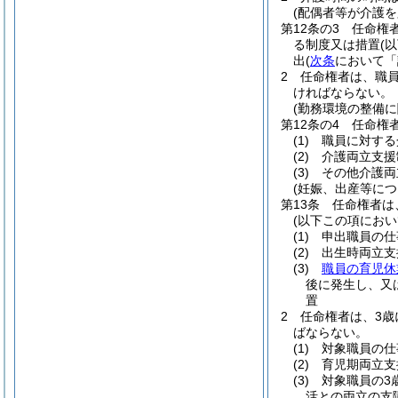
(配偶者等が介護
第12条の3
任命権
る制度又は措置
(
出
(
次条
において「
2
任命権者は、職員
ければならない。
(勤務環境の整備に
第12条の4
任命権
(1)
職員に対する
(2)
介護両立支援
(3)
その他介護両
(妊娠、出産等に
第13条
任命権者は
(以下この項にお
(1)
申出職員の仕
(2)
出生時両立支
(3)
職員の育児休
後に発生し、又
置
2
任命権者は、3歳
ばならない。
(1)
対象職員の仕
(2)
育児期両立支
(3)
対象職員の3
活との両立の支