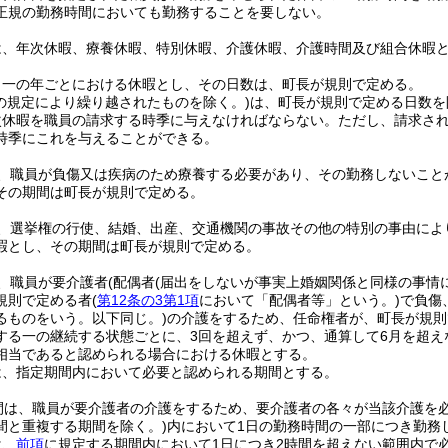
正規の勤務時間においても勤務することを要しない。
は、年次休暇、療養休暇、特別休暇、介護休暇、介護時間及び組合休暇
、一の年ごとにおける休暇とし、その日数は、町長が規則で定める。
の規定により繰り越されたものを除く。)
は、町長が規則で定める日数を
次休暇を職員の請求する時季に与えなければならない。
ただし、請求さ
時季にこれを与えることができる。
、職員が負傷又は疾病のため療養する必要があり、その勤務しないこと
その期間は町長が規則で定める。
、選挙権の行使、結婚、出産、交通機関の事故その他の特別の事由によ
暇とし、その期間は町長が規則で定める。
、職員が要介護者
(配偶者
(届出をしないが事実上婚姻関係と同様の事情
規則で定める者
(
第12条の3第1項
において「配偶者等」という。)
で負傷
るものをいう。以下同じ。)
の介護をするため、任命権者が、町長が規則
する一の継続する状態ごとに、3回を超えず、かつ、通算して6月を超え
相当であると認められる場合における休暇とする。
は、指定期間内において必要と認められる期間とする。
間は、職員が要介護者の介護をするため、要介護者の各々が当該介護を
間と重複する期間を除く。)
内において1日の勤務時間の一部につき勤務
は、
前項
に規定する期間内において1日につき2時間を超えない範囲内で