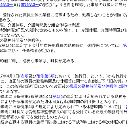
項第3号
又は
前項第3号
の規定により意向を確認した事項の取扱いに当た
、登録された職員団体の業務に従事するため、勤務しないことが相当で
定める。
休暇、介護休暇、介護時間及び組合休暇の承認)
特別休暇
(町長が規則で定めるものを除く。)
、介護休暇、介護時間及び
ればならない。
の勤務時間及び休暇等)
の2第1項に規定する会計年度任用職員の勤務時間、休暇等については、
第
基準に従い、任命権者が定める。
実施に関し、必要な事項は、町長が定める。
7年4月1日
(
次項
及び
附則第6項
において「施行日」という。)
から施行
前に、改正前の職員の勤務時間及び休暇等に関する条例
(以下「旧条例」
は、この条例の施行日において改正後の
職員の勤務時間及び休暇等に関
のとみなす。
際現に旧条例第2条第3項又は
第1項
の規定により定められている勤務を
定により任命権者が定めた週休日又は勤務時間の割り振りとみなす。
の際現に旧条例第4条の規定により定められている休憩時間については、
の際現に町長又は労働基準監督署長の許可を受けている正規の勤務時間
準監督署長の許可を受けたものとみなす。
き続き在職する職員の施行日以後における平成7年における年次休暇の日