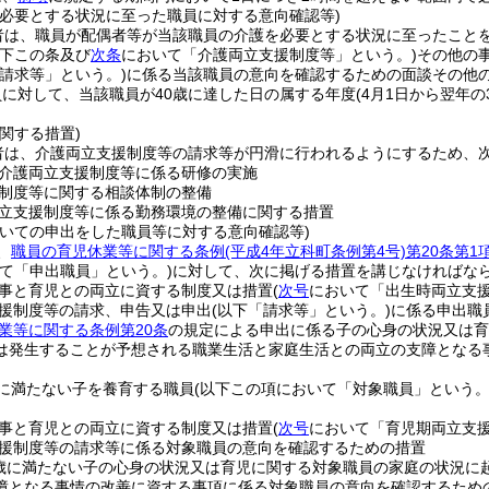
を必要とする状況に至った職員に対する意向確認等)
者は、職員が配偶者等が当該職員の介護を必要とする状況に至ったこと
以下この条及び
次条
において「介護両立支援制度等」という。)
その他の
請求等」という。)
に係る当該職員の意向を確認するための面談その他
に対して、当該職員が40歳に達した日の属する年度
(4月1日から翌年の
関する措置)
者は、介護両立支援制度等の請求等が円滑に行われるようにするため、
介護両立支援制度等に係る研修の実施
制度等に関する相談体制の整備
立支援制度等に係る勤務環境の整備に関する措置
ついての申出をした職員等に対する意向確認等)
、
職員の育児休業等に関する条例
(平成4年立科町条例第4号)
第20条第1
いて「申出職員」という。)
に対して、次に掲げる措置を講じなければな
事と育児との両立に資する制度又は措置
(
次号
において「出生時両立支援
援制度等の請求、申告又は申出
(以下「請求等」という。)
に係る申出職
業等に関する条例第20条
の規定による申出に係る子の心身の状況又は育
は発生することが予想される職業生活と家庭生活との両立の支障となる
に満たない子を養育する職員
(以下この項において「対象職員」という。
事と育児との両立に資する制度又は措置
(
次号
において「育児期両立支援
援制度等の請求等に係る対象職員の意向を確認するための措置
歳に満たない子の心身の状況又は育児に関する対象職員の家庭の状況に
障となる事情の改善に資する事項に係る対象職員の意向を確認するため