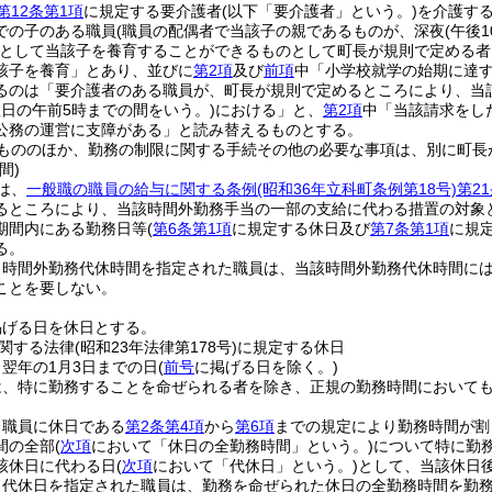
第12条第1項
に規定する要介護者
(以下「要介護者」という。)
を介護す
での子のある職員
(職員の配偶者で当該子の親であるものが、深夜
(午後
として当該子を養育することができるものとして町長が規則で定める者
該子を養育」とあり、並びに
第2項
及び
前項
中「小学校就学の始期に達
るのは「要介護者のある職員が、町長が規則で定めるところにより、当
翌日の午前5時までの間をいう。)
における」と、
第2項
中「当該請求をし
公務の運営に支障がある」と読み替えるものとする。
もののほか、勤務の制限に関する手続その他の必要な事項は、別に町長
間)
は、
一般職の職員の給与に関する条例
(昭和36年立科町条例第18号)
第2
るところにより、当該時間外勤務手当の一部の支給に代わる措置の対象
期間内にある勤務日等
(
第6条第1項
に規定する休日及び
第7条第1項
に規
る。
り時間外勤務代休時間を指定された職員は、当該時間外勤務代休時間に
ことを要しない。
掲げる日を休日とする。
関する法律
(昭和23年法律第178号)
に規定する休日
ら翌年の1月3日までの日
(
前号
に掲げる日を除く。)
は、特に勤務することを命ぜられる者を除き、正規の勤務時間において
、職員に休日である
第2条第4項
から
第6項
までの規定により勤務時間が割
間の全部
(
次項
において「休日の全勤務時間」という。)
について特に勤
該休日に代わる日
(
次項
において「代休日」という。)
として、当該休日
り代休日を指定された職員は、勤務を命ぜられた休日の全勤務時間を勤