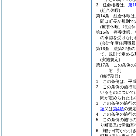
3
任命権者は、
第1
(組合休暇)
第14条
組合休暇は
間は町長が規則で
(療養休暇、特別
第15条
療養休暇、
の承認を受けなけ
(会計年度任用職員
第16条
法第22条
て、規則で定める
(実施規定)
第17条
この条例の
附
則
(施行期日)
1
この条例は、平成
2
この条例の施行
いるものについて
間が定められたも
3
この条例の施行の
項
又は
第4項
の規
4
この条例の施行
5
この条例の施行
り町長又は労働基
6
施行日前から引