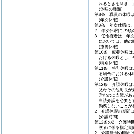
れるときを除き、
(休暇の種類)
第8条
職員の休暇
(年次休暇)
第9条
年次休暇は
2
年次休暇
(この項
3
任命権者は、年
においては、他の
(療養休暇)
第10条
療養休暇は
おける休暇とし、
(特別休暇)
第11条
特別休暇は
る場合における休
(介護休暇)
第12条
介護休暇は
父母その他町長が
営むのに支障があ
当該介護を必要と
勤務しないことが
2
介護休暇の期間
(介護時間)
第12条の2
介護時
護者に係る指定期
2
介護時間の時間