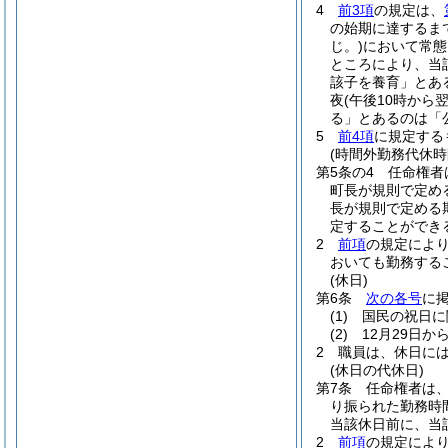
4
前3項
の規定は、
の始期に達するま
じ。)
において常態
ところにより、当
該子を養育」とあ
夜
(午後10時から
る」とあるのは「
5
前4項
に規定する
(時間外勤務代休時
第5条の4
任命権者
町長が規則で定め
長が規則で定める
定することができ
2
前項
の規定によ
おいても勤務する
(休日)
第6条
次の各号
に
(1)
国民の祝日に
(2)
12月29日か
2
職員は、休日に
(休日の代休日)
第7条
任命権者は
り振られた勤務時
当該休日前に、当
2
前項
の規定によ