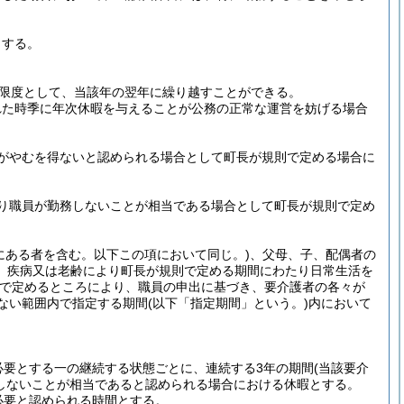
とする。
限度として、当該年の翌年に繰り越すことができる。
れた時季に年次休暇を与えることが公務の正常な運営を妨げる場合
がやむを得ないと認められる場合として町長が規則で定める場合に
り職員が勤務しないことが相当である場合として町長が規則で定め
にある者を含む。以下この項において同じ。)
、父母、子、配偶者の
、疾病又は老齢により町長が規則で定める期間にわたり日常生活を
で定めるところにより、職員の申出に基づき、要介護者の各々が
ない範囲内で指定する期間
(以下「指定期間」という。)
内において
必要とする一の継続する状態ごとに、連続する3年の期間
(当該要介
しないことが相当であると認められる場合における休暇とする。
必要と認められる時間とする。