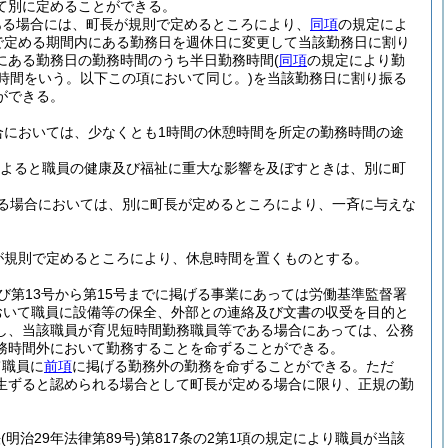
て別に定めることができる。
ある場合には、町長が規則で定めるところにより、
同項
の規定によ
で定める期間内にある勤務日を週休日に変更して当該勤務日に割り
にある勤務日の勤務時間のうち半日勤務時間
(
同項
の規定により勤
時間をいう。以下この項において同じ。)
を当該勤務日に割り振る
ができる。
合においては、少なくとも1時間の休憩時間を所定の勤務時間の途
よると職員の健康及び福祉に重大な影響を及ぼすときは、別に町
る場合においては、別に町長が定めるところにより、一斉に与えな
が規則で定めるところにより、休息時間を置くものとする。
及び第13号から第15号までに掲げる事業にあっては労働基準監督署
おいて職員に設備等の保全、外部との連絡及び文書の収受を目的と
し、当該職員が育児短時間勤務職員等である場合にあっては、公務
務時間外において勤務することを命ずることができる。
て職員に
前項
に掲げる勤務外の勤務を命ずることができる。
ただ
生ずると認められる場合として町長が定める場合に限り、正規の勤
法
(明治29年法律第89号)
第817条の2第1項の規定により職員が当該