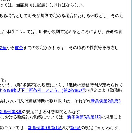
っては、当該意向に配慮しなければならない。
ある場合として町長が規則で定める場合における休暇とし、その期
組合休暇については、町長が規則で定めるところにより、任命権者
2条
から
前条
までの規定かかわらず、その職務の性質等を考慮し
する。
という。)
第2条第2項の規定により、1週間の勤務時間が定められて
する条例
(以下「新条例」という。)
第2条第2項
の規定により勤務時
要しない日又は勤務時間の割り振りは、それぞれ
新条例第2条第3
新条例第3条
の規定による休憩時間とみなす。
外における断続的な勤務については、
新条例第5条第1項
の規定によ
数については、
新条例第9条第1項
及び
第2項
の規定にかかわらず、