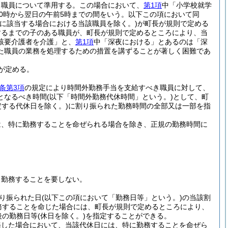
る職員について準用する。
この場合において、
第1項
中「小学校就学
10時から翌日の午前5時までの間をいう。以下この項において同
に該当する場合における当該職員を除く。)
が町長が規則で定める
するまでの子のある職員が、町長が規則で定めるところにより、当
該要介護者を介護」と、
第1項
中「深夜における」とあるのは「深
た職員の業務を処理するための措置を講ずることが著しく困難であ
が定める。
1条第3項
の規定により時間外勤務手当を支給すべき職員に対して、
となるべき時間
(以下「時間外勤務代休時間」という。)
として、町
定する代休日を除く。)
に割り振られた勤務時間の全部又は一部を指
は、特に勤務することを命ぜられる場合を除き、正規の勤務時間に
も勤務することを要しない。
り振られた日
(以下この項において「勤務日等」という。)
の当該割
務することを命じた場合には、町長が規則で定めるところにより、
後の勤務日等
(休日を除く。)
を指定することができる。
務した場合において、当該代休日には、特に勤務することを命ぜら