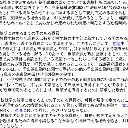
る同項に規定する特別養子縁組の成立について家庭裁判所に請求した者
該職員が現に監護するもの、児童福祉法
(昭和22年法律第164号)
第27
託されている児童その他これらに準ずる者として規則で定める者を含む
運営に支障がある場合を除き、町長が規則で定めるところにより、当該
行うためのものとしてあらかじめ定められた特定の時刻とする勤務時間
始期に達するまでの子のある職員
教育学校の前期課程又は特別支援学校の小学部に就学している子のある
要介護者を介護する職員について準用する。
この場合において、
前項
中
第1項の規定により職員が当該職員との間における同項に規定する特別養
係属している場合に限る。)
であって、当該職員が現に監護するもの、児童
親である職員に委託されている児童その他これらに準ずる者として規則
護者のある職員が、町長が規則で定めるところにより、当該要介護者を
もののほか、早出遅出勤務に関する手続その他の早出遅出勤務に関し必
行う職員の深夜勤務及び時間外勤務の制限)
は、小学校就学の始期に達するまでの子のある職員
(職員の配偶者で当
項において同じ。)
において常態として当該子を養育することができるも
が規則で定めるところにより、当該子を養育するために請求した場合に
。
学校就学の始期に達するまでの子のある職員が、町長が規則で定めると
を処理するための措置を講じることが著しく困難である場合を除き、
第
を除く。
次項
において同じ。)
をさせてはならない。
学校就学の始期に達するまでの子のある職員が、町長が規則で定めると
を処理するための措置を講じることが著しく困難である場合を除き、1月に
てはならない。