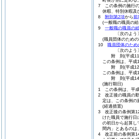
町長が別に定める
7
この条例の施行
休暇、特別休暇及
8
附則第2項
から
前
(一般職の職員の
9
一般職の職員の
〔次のよう
(職員団体のため
10
職員団体のため
〔次のよう
附
則
(平成1
この条例は、平成1
附
則
(平成1
この条例は、平成1
附
則
(平成1
(施行期日)
1
この条例は、平成
2
改正後の職員の
定は、この条例の
(経過措置)
3
改正後の条例第1
けた職員で施行日
の初日から起算し
間内」とあるのは
4
改正前の条例第