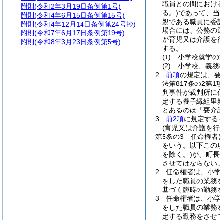
職員との間におけ
附則
(令和2年3月19日条例第1号)
る。)
であって、当
附則
(令和4年6月15日条例第15号)
親である職員に委
附則
(令和4年12月14日条例第24号抄)
場合には、公務の
附則
(令和7年6月17日条例第19号)
が育児又は介護を
附則
(令和8年3月23日条例第5号)
する。
(1)
小学校就学の
(2)
小学校、義務
2
前項
の規定は、
法第817条の2
判事件が裁判所に
定する養子縁組里
とあるのは「要介
3
前2項
に規定する
(育児又は介護を
第5条の3
任命権者
をいう。以下この
を除く。)
が、町長
させてはならない
2
任命権者は、小
をした職員の業務
基づく臨時の勤務
3
任命権者は、小
をした職員の業務
定する勤務をさせ