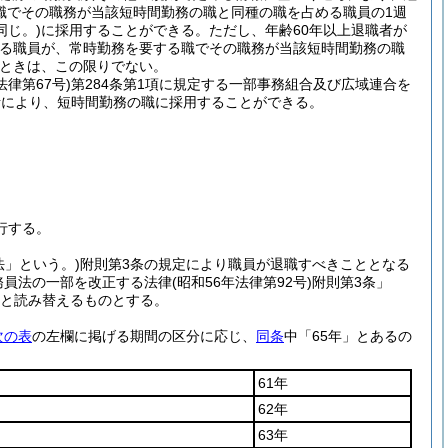
職でその職務が当該短時間勤務の職と同種の職を占める職員の1週
同じ。)
に採用することができる。
ただし、年齢60年以上退職者が
める職員が、常時勤務を要する職でその職務が当該短時間勤務の職
ときは、この限りでない。
法律第67号)
第284条第1項に規定する一部事務組合及び広域連合を
考により、短時間勤務の職に採用することができる。
行する。
法」という。)
附則第3条の規定により職員が退職すべきこととなる
務員法の一部を改正する法律
(昭和56年法律第92号)
附則第3条」
」と読み替えるものとする。
次の表
の左欄に掲げる期間の区分に応じ、
同条
中「65年」とあるの
61年
62年
63年