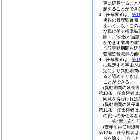
更に延長すること
超えることができ
3
任命権者は、
第1
複数の管理監督職
をいう。以下この
な職に係る標準職
除く。)
の数が当該
ができず業務の遂
当該異動期間を延
管理監督職群の他
4
任命権者は、
第1
に規定する事由が
定により異動期間
(
ると認めるときは
ことができる。
(異動期間の延長等
第10条
任命権者は
同意を得なければ
(異動期間の延長
第11条
任命権者は
の職への降任等を
第4章
定年
(定年前再任用短時
第12条
任命権者は
合を除く。)
をした