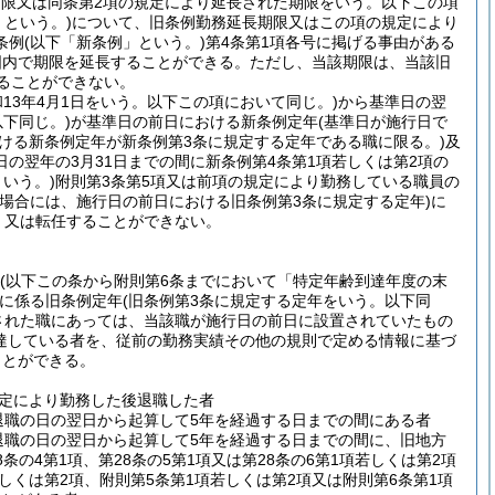
期限又は同条第2項の規定により延長された期限をいう。以下この項
という。)
について、旧条例勤務延長期限又はこの項の規定により
条例
(以下「新条例」という。)
第4条第1項各号に掲げる事由がある
囲内で期限を延長することができる。
ただし、当該期限は、当該旧
ることができない。
和13年4月1日をいう。以下この項において同じ。)
から基準日の翌
下同じ。)
が基準日の前日における新条例定年
(基準日が施行日で
おける新条例定年が新条例第3条に規定する定年である職に限る。)
及
の翌年の3月31日までの間に新条例第4条第1項若しくは第2項の
いう。)
附則第3条第5項又は前項の規定により勤務している職員の
る場合には、施行日の前日における旧条例第3条に規定する定年)
に
、又は転任することができない。
(以下この条から附則第6条までにおいて「特定年齢到達年度の末
に係る旧条例定年
(旧条例第3条に規定する定年をいう。以下同
された職にあっては、当該職が施行日の前日に設置されていたもの
達している者を、従前の勤務実績その他の規則で定める情報に基づ
ことができる。
規定により勤務した後退職した者
退職の日の翌日から起算して5年を経過する日までの間にある者
退職の日の翌日から起算して5年を経過する日までの間に、旧地方
8条の4第1項、第28条の5第1項又は第28条の6第1項若しくは第2項
しくは第2項、附則第5条第1項若しくは第2項又は附則第6条第1項