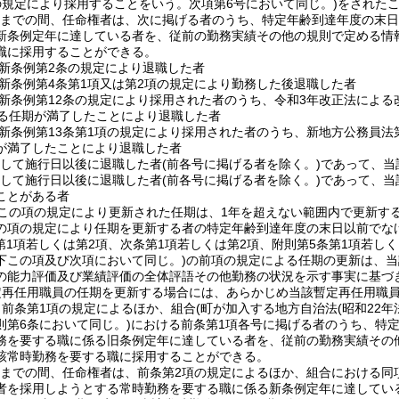
の規定により採用することをいう。次項第6号において同じ。)
をされた
1日までの間、任命権者は、次に掲げる者のうち、特定年齢到達年度の末
新条例定年に達している者を、従前の勤務実績その他の規則で定める情
職に採用することができる。
新条例第2条の規定により退職した者
新条例第4条第1項又は第2項の規定により勤務した後退職した者
新条例第12条の規定により採用された者のうち、令和3年改正法による
する任期が満了したことにより退職した者
新条例第13条第1項の規定により採用された者のうち、新地方公務員法第
が満了したことにより退職した者
続して施行日以後に退職した者
(前各号に掲げる者を除く。)
であって、当
続して施行日以後に退職した者
(前各号に掲げる者を除く。)
であって、当
ことがある者
この項の規定により更新された任期は、1年を超えない範囲内で更新す
の項の規定により任期を更新する者の特定年齢到達年度の末日以前でな
(第1項若しくは第2項、次条第1項若しくは第2項、附則第5条第1項若し
下この項及び次項において同じ。)
の前項の規定による任期の更新は、当
の能力評価及び業績評価の全体評語その他勤務の状況を示す事実に基づ
定再任用職員の任期を更新する場合には、あらかじめ当該暫定再任用職
、前条第1項の規定によるほか、組合
(町が加入する地方自治法
(昭和22年
則第6条において同じ。)
における前条第1項各号に掲げる者のうち、特
務を要する職に係る旧条例定年に達している者を、従前の勤務実績その
該常時勤務を要する職に採用することができる。
1日までの間、任命権者は、前条第2項の規定によるほか、組合における
者を採用しようとする常時勤務を要する職に係る新条例定年に達してい