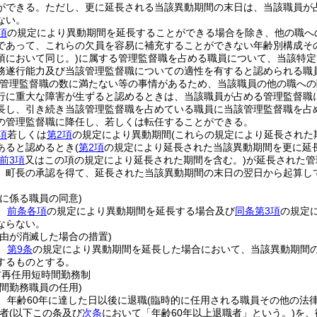
ができる。
ただし、更に延長される当該異動期間の末日は、当該職員が
ない。
項
の規定により異動期間を延長することができる場合を除き、他の職へ
であって、これらの欠員を容易に補充することができない年齢別構成そ
項において同じ。)
に属する管理監督職を占める職員について、当該特定
務遂行能力及び当該管理監督職についての適性を有すると認められる職
管理監督職の数に満たない等の事情があるため、当該職員の他の職への
行に重大な障害が生ずると認めるときは、当該職員が占める管理監督職
長し、引き続き当該管理監督職を占めている職員に当該管理監督職を占
の管理監督職に降任し、若しくは転任することができる。
項
若しくは
第2項
の規定により異動期間
(これらの規定により延長された
あると認めるとき
(
第2項
の規定により延長された当該異動期間を更に延
前3項
又はこの項の規定により延長された期間を含む。)
が延長された管
、町長の承認を得て、延長された当該異動期間の末日の翌日から起算し
に係る職員の同意)
、
前条各項
の規定により異動期間を延長する場合及び
同条第3項
の規定
ならない。
事由が消滅した場合の措置)
、
第9条
の規定により異動期間を延長した場合において、当該異動期間
するものとする。
前再任用短時間勤務制
間勤務職員の任用)
、年齢60年に達した日以後に退職
(臨時的に任用される職員その他の法
者
(以下この条及び
次条
において「年齢60年以上退職者」という。)
を、