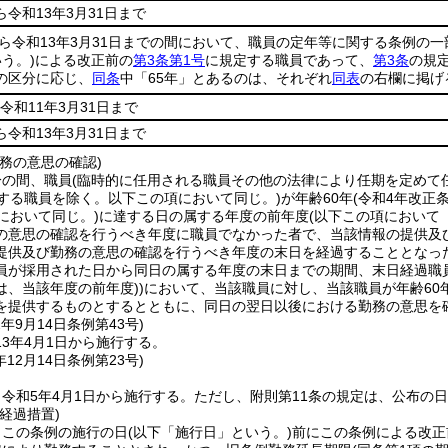
ら令和13年3月31日まで
から令和13年3月31日までの間において、職員の定年等に関する条例の
う。)
による改正前の
第3条第1号
に規定する職員であって、
第3条
の規
の区分に応じ、
同条
中「65年」とあるのは、それぞれ
同表
の右欄に掲げ
令和11年3月31日まで
ら令和13年3月31日まで
務の意思の確認)
分の間、職員
(臨時的に任用される職員その他の法律により任期を定めて
する職員を除く。以下この項において同じ。)
が年齢60年
(令和4年改正
において同じ。)
に達する日の属する年度の前年度
(以下この項において
の意思の確認を行うべき年度に職員でなかった者で、当該情報の提供及
提供及び勤務の意思の確認を行うべき年度の末日を経過することとなっ
員が採用された日から同日の属する年度の末日までの期間、末日経過職
は、当該年度の前年度)
)
において、当該職員に対し、当該職員が年齢60
を提供するものとするとともに、同日の翌日以後における勤務の意思を
2年9月14日
条例第43号)
3年4月1日から施行する。
年12月14日
条例第23号)
令和5年4月1日から施行する。
ただし、附則第11条の規定は、公布の
経過措置)
、この条例の施行の日
(以下「施行日」という。)
前にこの条例による改正