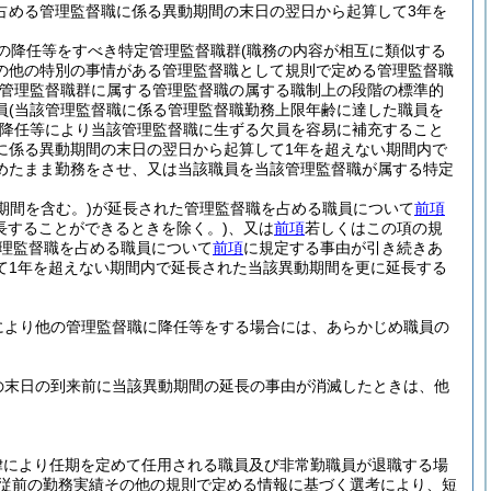
占める管理監督職に係る異動期間の末日の翌日から起算して3年を
の降任等をすべき特定管理監督職群
(職務の内容が相互に類似する
の他の特別の事情がある管理監督職として規則で定める管理監督職
管理監督職群に属する管理監督職の属する職制上の段階の標準的
員
(当該管理監督職に係る管理監督職勤務上限年齢に達した職員を
降任等により当該管理監督職に生ずる欠員を容易に補充すること
に係る異動期間の末日の翌日から起算して1年を超えない期間内で
めたまま勤務をさせ、又は当該職員を当該管理監督職が属する特定
期間を含む。)
が延長された管理監督職を占める職員について
前項
長することができるときを除く。)
、又は
前項
若しくはこの項の規
理監督職を占める職員について
前項
に規定する事由が引き続きあ
て1年を超えない期間内で延長された当該異動期間を更に延長する
により他の管理監督職に降任等をする場合には、あらかじめ職員の
の末日の到来前に当該異動期間の延長の事由が消滅したときは、他
律により任期を定めて任用される職員及び非常勤職員が退職する場
従前の勤務実績その他の規則で定める情報に基づく選考により、短