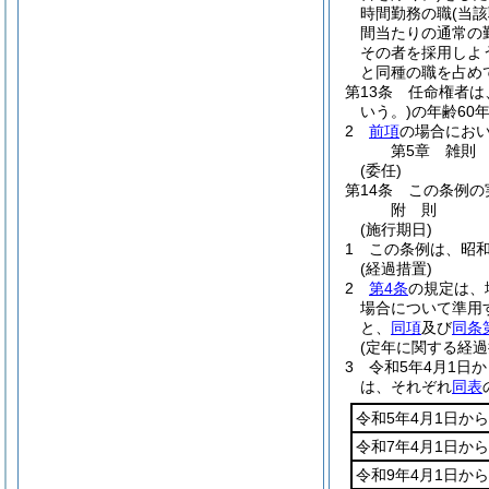
時間勤務の職
(当
間当たりの通常の
その者を採用しよ
と同種の職を占め
第13条
任命権者は
いう。)
の年齢60
2
前項
の場合にお
第5章
雑則
(委任)
第14条
この条例の
附
則
(施行期日)
1
この条例は、昭和
(経過措置)
2
第4条
の規定は、
場合について準用
と、
同項
及び
同条
(定年に関する経過
3
令和5年4月1日
は、それぞれ
同表
令和5年4月1日から
令和7年4月1日から
令和9年4月1日から