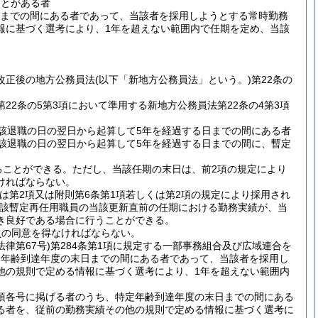
ことがある者
日までの間にある者であって、当該者を採用しようとする常時勤務
報に基づく選考により、1年を超えない範囲内で任期を定め、当該
改正後の地方公務員法
(以下「新地方公務員法」という。)
第22条の
22条の5第3項において準用する新地方公務員法第22条の4第3項
該退職の日の翌日から起算して5年を経過する日までの間にある者
該退職の日の翌日から起算して5年を経過する日までの間に、暫定
ることができる。
ただし、当該任期の末日は、前2項の規定により
ければならない。
くは第2項又は附則第6条第1項若しくは第2項の規定により採用され
該暫定再任用職員の当該更新直前の任期における勤務実績が、当
き良好である場合に行うことができる。
員の同意を得なければならない。
法律第67号)
第284条第1項に規定する一部事務組合及び広域連合を
定年齢到達年度の末日までの間にある者であって、当該者を採用し
他の規則で定める情報に基づく選考により、1年を超えない範囲内
同項各号に掲げる者のうち、特定年齢到達年度の末日までの間にある
る者を、従前の勤務実績その他の規則で定める情報に基づく選考に