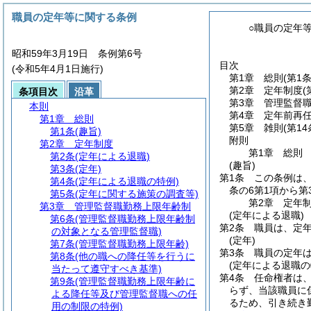
職員の定年等に関する条例
○職員の定年
昭和59年3月19日 条例第6号
目次
(令和5年4月1日施行)
第1章
総則
(第1条
第2章
定年制度
(
条項目次
沿革
第3章
管理監督
本則
第4章
定年前再
第1章
総則
第5章
雑則
(第14
第1条
(趣旨)
附則
第2章
定年制度
第1章
総則
第2条
(定年による退職)
(趣旨)
第3条
(定年)
第1条
この条例は
第4条
(定年による退職の特例)
条の6第1項から
第5条
(定年に関する施策の調査等)
第2章
定年
第3章
管理監督職勤務上限年齢制
(定年による退職)
第6条
(管理監督職勤務上限年齢制
第2条
職員は、定年
の対象となる管理監督職)
(定年)
第7条
(管理監督職勤務上限年齢)
第3条
職員の定年は
第8条
(他の職への降任等を行うに
(定年による退職の
当たって遵守すべき基準)
第4条
任命権者は
第9条
(管理監督職勤務上限年齢に
らず、当該職員に
よる降任等及び管理監督職への任
るため、引き続き
用の制限の特例)