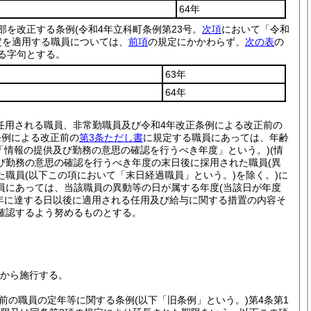
64年
一部を改正する条例
(令和4年立科町条例第23号。
次項
において「令和
定を適用する職員については、
前項
の規定にかかわらず、
次の表
の
る字句とする。
63年
64年
任用される職員、非常勤職員及び令和4年改正条例による改正前の
条例による改正前の
第3条ただし書
に規定する職員にあっては、年齢
「情報の提供及び勤務の意思の確認を行うべき年度」という。)
(情
び勤務の意思の確認を行うべき年度の末日後に採用された職員
(異
た職員
(以下この項において「末日経過職員」という。)
を除く。)
に
員にあっては、当該職員の異動等の日が属する年度
(当該日が年度
年に達する日以後に適用される任用及び給与に関する措置の内容そ
確認するよう努めるものとする。
日から施行する。
前の職員の定年等に関する条例
(以下「旧条例」という。)
第4条第1