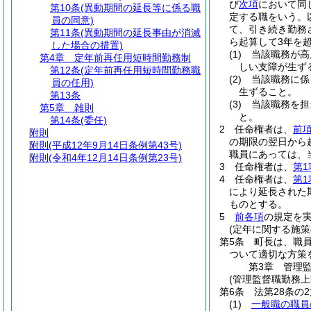
び
次項
において同
第10条
(異動期間の延長等に係る職
定する職をいう。
員の同意)
て、引き続き勤務
第11条
(異動期間の延長事由が消滅
ら起算して3年を
した場合の措置)
(1)
当該職務が高
第4章
定年前再任用短時間勤務制
しい支障が生ず
第12条
(定年前再任用短時間勤務職
(2)
当該職務に係
員の任用)
生ずること。
第13条
(3)
当該職務を担
第5章
雑則
と。
第14条
(委任)
2
任命権者は、
前
附則
の期限の翌日から
附則
(平成12年9月14日条例第43号)
職員にあっては、
附則
(令和4年12月14日条例第23号)
3
任命権者は、
第1
4
任命権者は、
第1
により延長された
ものとする。
5
前各項
の規定を
(定年に関する施策
第5条
町長は、職
ついて適切な方策
第3章
管理
(管理監督職勤務
第6条
法第28条の
(1)
一般職の職員