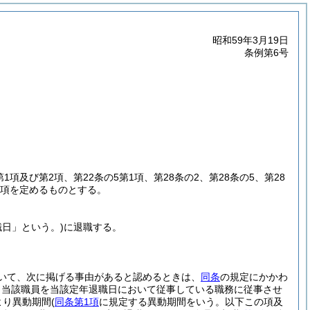
昭和59年3月19日
条例第6号
第1項及び第2項、第22条の5第1項、第28条の2、第28条の5、第28
事項を定めるものとする。
職日」という。)
に退職する。
いて、次に掲げる事由があると認めるときは、
同条
の規定にかかわ
、当該職員を当該定年退職日において従事している職務に従事させ
より異動期間
(
同条第1項
に規定する異動期間をいう。以下この項及