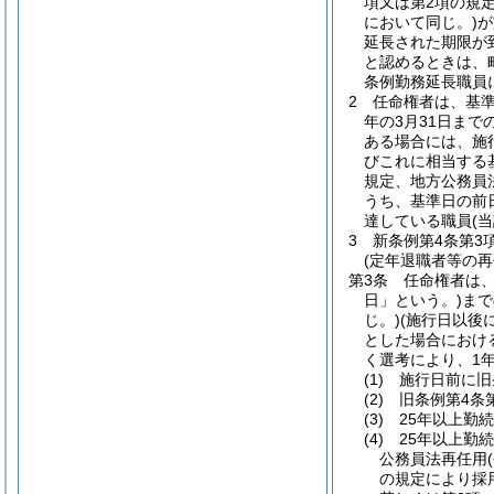
項又は第2項の規
において同じ。)
が
延長された期限が
と認めるときは、
条例勤務延長職員
2
任命権者は、基
年の3月31日ま
ある場合には、施
びこれに相当する
規定、地方公務員
うち、基準日の前
達している職員
(
3
新条例第4条第3
(定年退職者等の再
第3条
任命権者は、
日」という。)
まで
じ。)
(施行日以後
とした場合におけ
く選考により、1
(1)
施行日前に旧
(2)
旧条例第4条
(3)
25年以上勤
(4)
25年以上勤
公務員法再任用
の規定により採