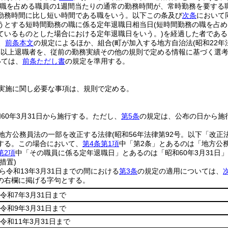
該職を占める職員の1週間当たりの通常の勤務時間が、常時勤務を要する
勤務時間に比し短い時間である職をいう。以下この条及び
次条
において
うとする短時間勤務の職に係る定年退職日相当日
(短時間勤務の職を占
ているものとした場合における定年退職日をいう。)
を経過した者である
、
前条本文
の規定によるほか、組合
(町が加入する地方自治法
(昭和22年
年以上退職者を、従前の勤務実績その他の規則で定める情報に基づく選
いては、
前条ただし書
の規定を準用する。
実施に関し必要な事項は、規則で定める。
60年3月31日から施行する。
ただし、
第5条
の規定は、公布の日から施
地方公務員法の一部を改正する法律
(昭和56年法律第92号。以下「改正
する。
この場合において、
第4条第1項
中「第2条」とあるのは「地方公
第2項
中「その職員に係る定年退職日」とあるのは「昭和60年3月31日
措置)
から令和13年3月31日までの間における
第3条
の規定の適用については、
の右欄に掲げる字句とする。
令和7年3月31日まで
令和9年3月31日まで
令和11年3月31日まで