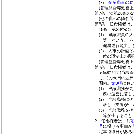
(2)
企業職員の給
(管理監督職勤務上
第7条
法第28条の
(他の職への降任
第8条
任命権者は、
15条、第23条の
(1)
当該職員の人
等」という。)
を
職務遂行能力」
(2)
人事の計画そ
位の職制上の段
(管理監督職勤務
第9条
任命権者は
る異動期間
(当該
じ。)
の末日の翌日
間内。
第3項
におい
(1)
当該職務が高
務の運営に著し
(2)
当該職務に係
著しい支障が生
(3)
当該職務を担
障が生ずること
2
任命権者は、
前
号
に掲げる事由が
定年退職日がある