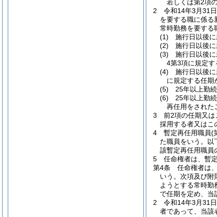
若しくは第2項
2
令和14年3月3
を要する職に係る
常時勤務を要する
(1)
施行日以後に
(2)
施行日以後に
(3)
施行日以後に
4第3項に規定
(4)
施行日以後に
に規定する任期
(5)
25年以上勤
(6)
25年以上勤
再任用をされた
3
前2項の任期又は
採用する者又はこ
4
暫定再任用職員
た職員をいう。以
該暫定再任用職員
5
任命権者は、暫
第4条
任命権者は
いう。次項及び附
ようとする常時勤
で任期を定め、当
2
令和14年3月3
者であって、当該