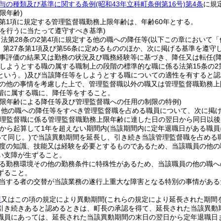
与の種類及び基準に関する条例
(昭和43年立科町条例第16号)
第4条
に規
限年齢)
2第1項に規定する管理監督職勤務上限年齢は、年齢60年とする。
等を行うに当たって遵守すべき基準)
法第28条の2第4項に規定する他の職への降任等
(以下この章において「
3、第27条第1項及び第56条に定めるもののほか、次に掲げる基準を遵
事評価の結果又は勤務の状況及び職務経験等に基づき、降任又は転任
(
しようとする職の属する職制上の段階の標準的な職に係る法第15条の2
という。)
及び当該降任等をしようとする職についての適性を有すると認
の他の事情を考慮した上で、管理監督職以外の職又は管理監督職勤務上
階に属する職に、降任等をすること。
上限年齢による降任等及び管理監督職への任用の制限の特例)
、他の職への降任等をすべき管理監督職を占める職員について、次に掲
管理監督職に係る管理監督職勤務上限年齢に達した日の翌日から同日以後
から起算して1年を超えない期間内
(当該期間内に定年退職日がある職
て同じ。)
で当該異動期間を延長し、引き続き当該管理監督職を占める
度の知識、技能又は経験を必要とするものであるため、当該職員の他の
い支障が生ずること。
る勤務環境その他の勤務条件に特殊性があるため、当該職員の他の職へ
ずること。
当する者の交替が当該業務の遂行上重大な障害となる特別の事情がある
。
項
又はこの項の規定により異動期間
(これらの規定により延長された期間
引き続きあると認めるときは、町長の承認を得て、延長された当該異動
職員にあっては、延長された当該異動期間の末日の翌日から定年退職日