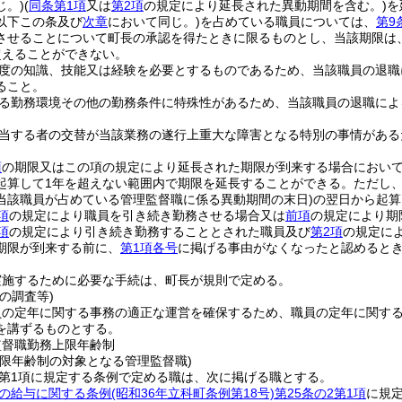
じ。)
(
同条第1項
又は
第2項
の規定により延長された異動期間を含む。)
を
以下この条及び
次章
において同じ。)
を占めている職員については、
第9
させることについて町長の承認を得たときに限るものとし、当該期限は
超えることができない。
度の知識、技能又は経験を必要とするものであるため、当該職員の退職
ること。
る勤務環境その他の勤務条件に特殊性があるため、当該職員の退職によ
当する者の交替が当該業務の遂行上重大な障害となる特別の事情がある
項
の期限又はこの項の規定により延長された期限が到来する場合におい
起算して1年を超えない範囲内で期限を延長することができる。
ただし
当該職員が占めている管理監督職に係る異動期間の末日)
の翌日から起算
項
の規定により職員を引き続き勤務させる場合又は
前項
の規定により期
項
の規定により引き続き勤務することとされた職員及び
第2項
の規定に
期限が到来する前に、
第1項各号
に掲げる事由がなくなったと認めると
実施するために必要な手続は、町長が規則で定める。
の調査等)
員の定年に関する事務の適正な運営を確保するため、職員の定年に関す
を講ずるものとする。
監督職勤務上限年齢制
上限年齢制の対象となる管理監督職)
2第1項に規定する条例で定める職は、次に掲げる職とする。
の給与に関する条例
(昭和36年立科町条例第18号)
第25条の2第1項
に規