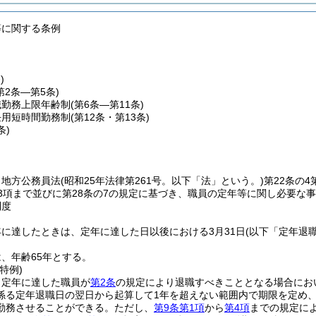
等に関する条例
)
第2条―第5条)
職勤務上限年齢制
(第6条―第11条)
任用短時間勤務制
(第12条・第13条)
条)
、地方公務員法
(昭和25年法律第261号。以下「法」という。)
第22条の4
第3項まで並びに第28条の7の規定に基づき、職員の定年等に関し必要な
制度
に達したときは、定年に達した日以後における3月31日
(以下「定年退
、年齢65年とする。
特例)
、定年に達した職員が
第2条
の規定により退職すべきこととなる場合にお
係る定年退職日の翌日から起算して1年を超えない範囲内で期限を定め
勤務させることができる。
ただし、
第9条第1項
から
第4項
までの規定に