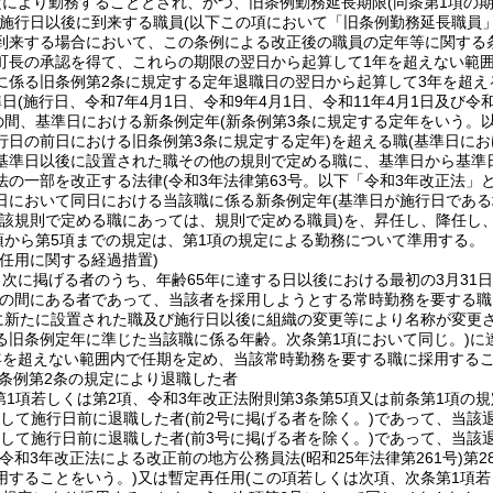
定により勤務することとされ、かつ、旧条例勤務延長期限
(同条第1項の
施行日以後に到来する職員
(以下この項において「旧条例勤務延長職員」
到来する場合において、この条例による改正後の職員の定年等に関する
町長の承認を得て、これらの期限の翌日から起算して1年を超えない範
に係る旧条例第2条に規定する定年退職日の翌日から起算して3年を超え
準日
(施行日、令和7年4月1日、令和9年4月1日、令和11年4月1日及び令
での間、基準日における新条例定年
(新条例第3条に規定する定年をいう。以
行日の前日における旧条例第3条に規定する定年)
を超える職
(基準日に
基準日以後に設置された職その他の規則で定める職に、基準日から基準日
法の一部を改正する法律
(令和3年法律第63号。以下「令和3年改正法」と
日において同日における当該職に係る新条例定年
(基準日が施行日であ
当該規則で定める職にあっては、規則で定める職員)
を、昇任し、降任し
項から第5項までの規定は、第1項の規定による勤務について準用する。
任用に関する経過措置)
次に掲げる者のうち、年齢65年に達する日以後における最初の3月31日
の間にある者であって、当該者を採用しようとする常時勤務を要する職
に新たに設置された職及び施行日以後に組織の変更等により名称が変更
る旧条例定年に準じた当該職に係る年齢。次条第1項において同じ。)
に
年を超えない範囲内で任期を定め、当該常時勤務を要する職に採用する
条例第2条の規定により退職した者
第1項若しくは第2項、令和3年改正法附則第3条第5項又は前条第1項の
続して施行日前に退職した者
(前2号に掲げる者を除く。)
であって、当該
続して施行日前に退職した者
(前3号に掲げる者を除く。)
であって、当該
(令和3年改正法による改正前の地方公務員法
(昭和25年法律第261号)
第2
用することをいう。)
又は暫定再任用
(この項若しくは次項、次条第1項若