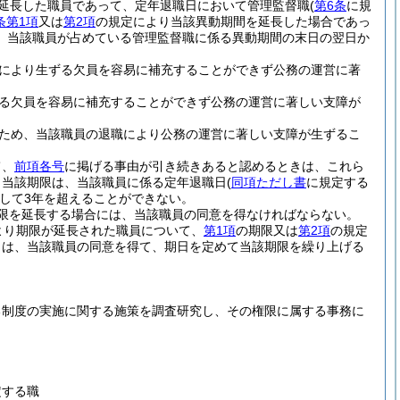
延長した職員であって、定年退職日において管理監督職
(
第6条
に規
条第1項
又は
第2項
の規定により当該異動期間を延長した場合であっ
、当該職員が占めている管理監督職に係る異動期間の末日の翌日か
により生ずる欠員を容易に補充することができず公務の運営に著
る欠員を容易に補充することができず公務の運営に著しい支障が
ため、当該職員の退職により公務の運営に著しい支障が生ずるこ
て、
前項各号
に掲げる事由が引き続きあると認めるときは、これら
、当該期限は、当該職員に係る定年退職日
(
同項ただし書
に規定する
して3年を超えることができない。
限を延長する場合には、当該職員の同意を得なければならない。
より期限が延長された職員について、
第1項
の期限又は
第2項
の規定
きは、当該職員の同意を得て、期日を定めて当該期限を繰り上げる
る制度の実施に関する施策を調査研究し、その権限に属する事務に
定する職