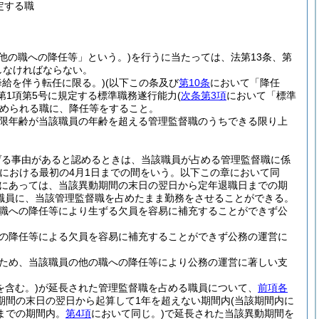
定する職
他の職への降任等」という。)
を行うに当たっては、法第13条、第
守しなければならない。
降給を伴う転任に限る。)
(以下この条及び
第10条
において「降任
第1項第5号に規定する標準職務遂行能力
(
次条第3項
において「標準
められる職に、降任等をすること。
限年齢が当該職員の年齢を超える管理監督職のうちできる限り上
げる事由があると認めるときは、当該職員が占める管理監督職に係
における最初の4月1日までの間をいう。以下この章において同
員にあっては、当該異動期間の末日の翌日から定年退職日までの期
職員に、当該管理監督職を占めたまま勤務をさせることができる。
職への降任等により生ずる欠員を容易に補充することができず公
の降任等による欠員を容易に補充することができず公務の運営に
ため、当該職員の他の職への降任等により公務の運営に著しい支
を含む。)
が延長された管理監督職を占める職員について、
前項各
期間の末日の翌日から起算して1年を超えない期間内
(当該期間内に
までの期間内。
第4項
において同じ。)
で延長された当該異動期間を