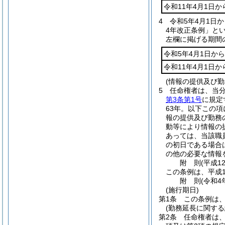
令和11年4月1日か
4
令和5年4月1日
4年改正条例」とい
左欄に掲げる期間
令和5年4月1日から
令和11年4月1日か
(情報の提供及び勤
5
任命権者は、当
第3条第1号
に規定
63年。以下この項
報の提供及び勤務
動等により情報の
あっては、当該職
の初日である場合
の他の必要な情報
附
則
(平成1
この条例は、平成1
附
則
(令和4
(施行期日)
第1条
この条例は、
(勤務延長に関する
第2条
任命権者は