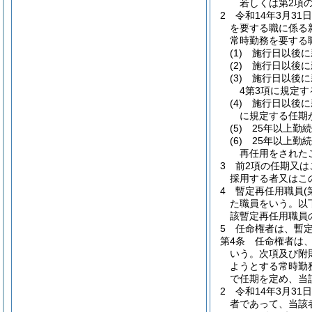
若しくは第2項
2
令和14年3月3
を要する職に係る
常時勤務を要する
(1)
施行日以後に
(2)
施行日以後に
(3)
施行日以後に
4第3項に規定
(4)
施行日以後に
に規定する任期
(5)
25年以上勤
(6)
25年以上勤
再任用をされた
3
前2項の任期又は
採用する者又はこ
4
暫定再任用職員
た職員をいう。以
該暫定再任用職員
5
任命権者は、暫
第4条
任命権者は
いう。次項及び附
ようとする常時勤
で任期を定め、当
2
令和14年3月3
者であって、当該