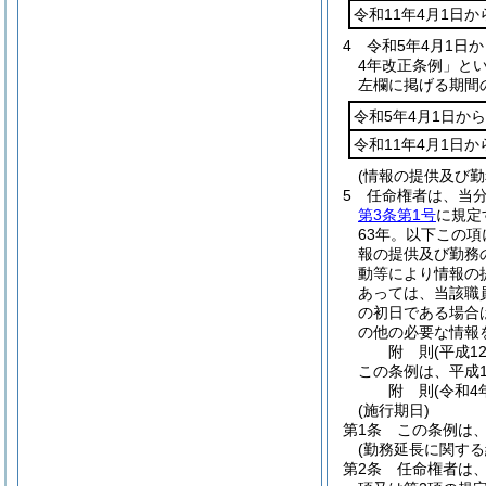
令和11年4月1日か
4
令和5年4月1日
4年改正条例」とい
左欄に掲げる期間
令和5年4月1日から
令和11年4月1日か
(情報の提供及び勤
5
任命権者は、当
第3条第1号
に規定
63年。以下この項
報の提供及び勤務
動等により情報の
あっては、当該職
の初日である場合
の他の必要な情報
附
則
(平成1
この条例は、平成1
附
則
(令和4
(施行期日)
第1条
この条例は、
(勤務延長に関する
第2条
任命権者は