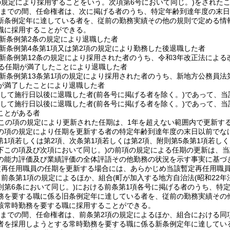
の規定により採用することをいう。次項第6号において同じ。)
をされた
1日までの間、任命権者は、次に掲げる者のうち、特定年齢到達年度の末
新条例定年に達している者を、従前の勤務実績その他の規則で定める情
職に採用することができる。
新条例第2条の規定により退職した者
新条例第4条第1項又は第2項の規定により勤務した後退職した者
新条例第12条の規定により採用された者のうち、令和3年改正法による
する任期が満了したことにより退職した者
新条例第13条第1項の規定により採用された者のうち、新地方公務員法第
が満了したことにより退職した者
続して施行日以後に退職した者
(前各号に掲げる者を除く。)
であって、当
続して施行日以後に退職した者
(前各号に掲げる者を除く。)
であって、当
ことがある者
この項の規定により更新された任期は、1年を超えない範囲内で更新す
の項の規定により任期を更新する者の特定年齢到達年度の末日以前でな
(第1項若しくは第2項、次条第1項若しくは第2項、附則第5条第1項若し
下この項及び次項において同じ。)
の前項の規定による任期の更新は、当
の能力評価及び業績評価の全体評語その他勤務の状況を示す事実に基づ
定再任用職員の任期を更新する場合には、あらかじめ当該暫定再任用職
、前条第1項の規定によるほか、組合
(町が加入する地方自治法
(昭和22年
則第6条において同じ。)
における前条第1項各号に掲げる者のうち、特
務を要する職に係る旧条例定年に達している者を、従前の勤務実績その
該常時勤務を要する職に採用することができる。
1日までの間、任命権者は、前条第2項の規定によるほか、組合における
者を採用しようとする常時勤務を要する職に係る新条例定年に達してい