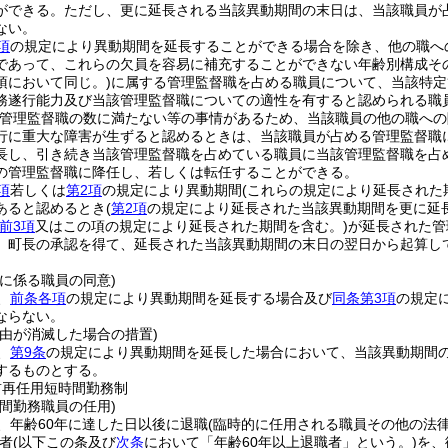
ができる。
ただし、更に延長される当該異動期間の末日は、当該職員が
ない。
項
の規定により異動期間を延長することができる場合を除き、他の職へ
であって、これらの欠員を容易に補充することができない年齢別構成そ
項において同じ。)
に属する管理監督職を占める職員について、当該特定
務遂行能力及び当該管理監督職についての適性を有すると認められる職
管理監督職の数に満たない等の事情があるため、当該職員の他の職への
行に重大な障害が生ずると認めるときは、当該職員が占める管理監督職
長し、引き続き当該管理監督職を占めている職員に当該管理監督職を占
の管理監督職に降任し、若しくは転任することができる。
項
若しくは
第2項
の規定により異動期間
(これらの規定により延長された
あると認めるとき
(
第2項
の規定により延長された当該異動期間を更に延
前3項
又はこの項の規定により延長された期間を含む。)
が延長された管
、町長の承認を得て、延長された当該異動期間の末日の翌日から起算し
に係る職員の同意)
、
前条各項
の規定により異動期間を延長する場合及び
同条第3項
の規定
ならない。
事由が消滅した場合の措置)
、
第9条
の規定により異動期間を延長した場合において、当該異動期間
するものとする。
前再任用短時間勤務制
間勤務職員の任用)
、年齢60年に達した日以後に退職
(臨時的に任用される職員その他の法
者
(以下この条及び
次条
において「年齢60年以上退職者」という。)
を、