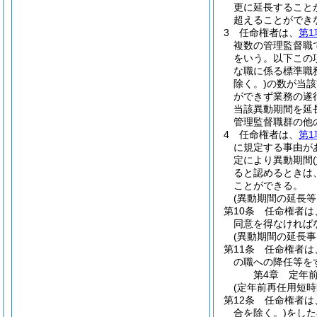
更に延長すること
超えることができ
3
任命権者は、
第1
複数の管理監督職
をいう。以下この
な職に係る標準職
除く。)
の数が当該
ができず業務の遂
当該異動期間を延
管理監督職群の他
4
任命権者は、
第1
に規定する事由が
定により異動期間
(
ると認めるときは
ことができる。
(異動期間の延長等
第10条
任命権者は
同意を得なければ
(異動期間の延長
第11条
任命権者は
の職への降任等を
第4章
定年
(定年前再任用短時
第12条
任命権者は
合を除く。)
をした