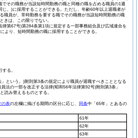
職でその職務が当該短時間勤務の職と同種の職を占める職員の1週
同じ。)
に採用することができる。
ただし、年齢60年以上退職者が
める職員が、常時勤務を要する職でその職務が当該短時間勤務の職
ときは、この限りでない。
法律第67号)
第284条第1項に規定する一部事務組合及び広域連合を
考により、短時間勤務の職に採用することができる。
行する。
法」という。)
附則第3条の規定により職員が退職すべきこととなる
務員法の一部を改正する法律
(昭和56年法律第92号)
附則第3条」
」と読み替えるものとする。
次の表
の左欄に掲げる期間の区分に応じ、
同条
中「65年」とあるの
61年
62年
63年