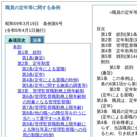
職員の定年等に関する条例
○職員の定年
昭和59年3月19日 条例第6号
目次
(令和5年4月1日施行)
第1章
総則
(第1条
第2章
定年制度
(
条項目次
沿革
第3章
管理監督
本則
第4章
定年前再
第1章
総則
第5章
雑則
(第14
第1条
(趣旨)
附則
第2章
定年制度
第1章
総則
第2条
(定年による退職)
(趣旨)
第3条
(定年)
第1条
この条例は
第4条
(定年による退職の特例)
条の6第1項から
第5条
(定年に関する施策の調査等)
第2章
定年
第3章
管理監督職勤務上限年齢制
(定年による退職)
第6条
(管理監督職勤務上限年齢制
第2条
職員は、定年
の対象となる管理監督職)
(定年)
第7条
(管理監督職勤務上限年齢)
第3条
職員の定年は
第8条
(他の職への降任等を行うに
(定年による退職の
当たって遵守すべき基準)
第4条
任命権者は
第9条
(管理監督職勤務上限年齢に
らず、当該職員に
よる降任等及び管理監督職への任
るため、引き続き
用の制限の特例)