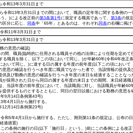
ら令和13年3月31日まで
から令和13年3月31日までの間において、職員の定年等に関する条例の
う。)
による改正前の
第3条第1号
に規定する職員であって、
第3条
の規
の区分に応じ、
同条
中「65年」とあるのは、それぞれ
同表
の右欄に掲げ
令和11年3月31日まで
ら令和13年3月31日まで
務の意思の確認)
分の間、職員
(臨時的に任用される職員その他の法律により任期を定めて
する職員を除く。以下この項において同じ。)
が年齢60年
(令和4年改正
において同じ。)
に達する日の属する年度の前年度
(以下この項において
の意思の確認を行うべき年度に職員でなかった者で、当該情報の提供及
提供及び勤務の意思の確認を行うべき年度の末日を経過することとなっ
員が採用された日から同日の属する年度の末日までの期間、末日経過職
は、当該年度の前年度)
)
において、当該職員に対し、当該職員が年齢60
を提供するものとするとともに、同日の翌日以後における勤務の意思を
2年9月14日
条例第43号)
3年4月1日から施行する。
年12月14日
条例第23号)
令和5年4月1日から施行する。
ただし、附則第11条の規定は、公布の
経過措置)
、この条例の施行の日
(以下「施行日」という。)
前にこの条例による改正