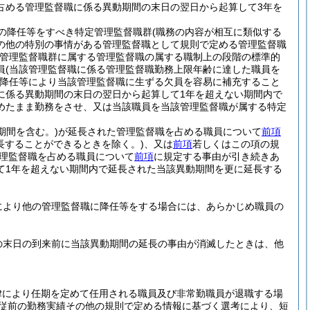
占める管理監督職に係る異動期間の末日の翌日から起算して3年を
の降任等をすべき特定管理監督職群
(職務の内容が相互に類似する
の他の特別の事情がある管理監督職として規則で定める管理監督職
管理監督職群に属する管理監督職の属する職制上の段階の標準的
員
(当該管理監督職に係る管理監督職勤務上限年齢に達した職員を
降任等により当該管理監督職に生ずる欠員を容易に補充すること
に係る異動期間の末日の翌日から起算して1年を超えない期間内で
めたまま勤務をさせ、又は当該職員を当該管理監督職が属する特定
期間を含む。)
が延長された管理監督職を占める職員について
前項
長することができるときを除く。)
、又は
前項
若しくはこの項の規
理監督職を占める職員について
前項
に規定する事由が引き続きあ
て1年を超えない期間内で延長された当該異動期間を更に延長する
により他の管理監督職に降任等をする場合には、あらかじめ職員の
の末日の到来前に当該異動期間の延長の事由が消滅したときは、他
律により任期を定めて任用される職員及び非常勤職員が退職する場
従前の勤務実績その他の規則で定める情報に基づく選考により、短