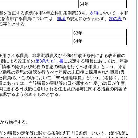
64年
一部を改正する条例
(令和4年立科町条例第23号。
次項
において「令和
定を適用する職員については、
前項
の規定にかかわらず、
次の表
の
る字句とする。
63年
64年
任用される職員、非常勤職員及び令和4年改正条例による改正前の
条例による改正前の
第3条ただし書
に規定する職員にあっては、年齢
「情報の提供及び勤務の意思の確認を行うべき年度」という。)
(情
び勤務の意思の確認を行うべき年度の末日後に採用された職員
(異
た職員
(以下この項において「末日経過職員」という。)
を除く。)
に
員にあっては、当該職員の異動等の日が属する年度
(当該日が年度
年に達する日以後に適用される任用及び給与に関する措置の内容そ
確認するよう努めるものとする。
日から施行する。
前の職員の定年等に関する条例
(以下「旧条例」という。)
第4条第1