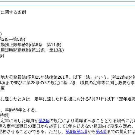
等に関する条例
)
第2条―第5条)
職勤務上限年齢制
(第6条―第11条)
任用短時間勤務制
(第12条・第13条)
条)
、地方公務員法
(昭和25年法律第261号。以下「法」という。)
第22条の4
第3項まで並びに第28条の7の規定に基づき、職員の定年等に関し必要な
制度
に達したときは、定年に達した日以後における3月31日
(以下「定年退
、年齢65年とする。
特例)
、定年に達した職員が
第2条
の規定により退職すべきこととなる場合にお
係る定年退職日の翌日から起算して1年を超えない範囲内で期限を定め
勤務させることができる。
ただし、
第9条第1項
から
第4項
までの規定に