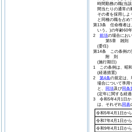
時間勤務の職
(当
間当たりの通常の
その者を採用しよ
と同種の職を占め
第13条
任命権者は
いう。)
の年齢60
2
前項
の場合にお
第5章
雑則
(委任)
第14条
この条例の
附
則
(施行期日)
1
この条例は、昭和
(経過措置)
2
第4条
の規定は、
場合について準用
と、
同項
及び
同条
(定年に関する経過
3
令和5年4月1日
は、それぞれ
同表
令和5年4月1日から
令和7年4月1日から
令和9年4月1日から