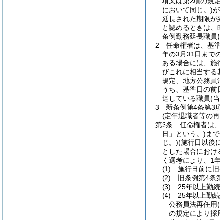
項又は第2項の規
において同じ。)
が
延長された期限が
と認めるときは、
条例勤務延長職員
2
任命権者は、基
年の3月31日ま
ある場合には、施
びこれに相当する
規定、地方公務員
うち、基準日の前
達している職員
(
3
新条例第4条第3
(定年退職者等の再
第3条
任命権者は、
日」という。)
まで
じ。)
(施行日以後
とした場合におけ
く選考により、1
(1)
施行日前に旧
(2)
旧条例第4条
(3)
25年以上勤
(4)
25年以上勤
公務員法再任用
の規定により採