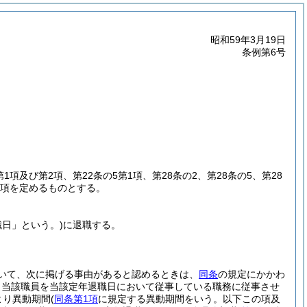
昭和59年3月19日
条例第6号
第1項及び第2項、第22条の5第1項、第28条の2、第28条の5、第28
事項を定めるものとする。
職日」という。)
に退職する。
いて、次に掲げる事由があると認めるときは、
同条
の規定にかかわ
、当該職員を当該定年退職日において従事している職務に従事させ
より異動期間
(
同条第1項
に規定する異動期間をいう。以下この項及