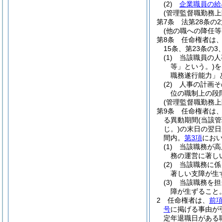
(2)
企業職員の給
(管理監督職勤務上
第7条
法第28条の
(他の職への降任
第8条
任命権者は、
15条、第23条の
(1)
当該職員の人
等」という。)
を
職務遂行能力」
(2)
人事の計画そ
位の職制上の段
(管理監督職勤務
第9条
任命権者は
る異動期間
(当該
じ。)
の末日の翌日
間内。
第3項
におい
(1)
当該職務が高
務の運営に著し
(2)
当該職務に係
著しい支障が生
(3)
当該職務を担
障が生ずること
2
任命権者は、
前
号
に掲げる事由が
定年退職日がある