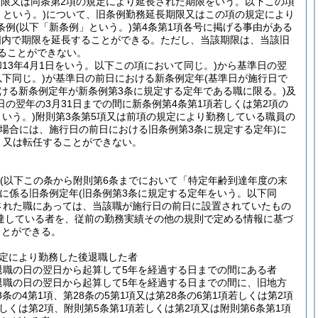
期限又は同条第2項の規定により延長された期限をいう。以下この項
という。)
について、旧条例勤務延長期限又はこの項の規定により
条例
(以下「新条例」という。)
第4条第1項各号に掲げる事由がある
囲内で期限を延長することができる。
ただし、当該期限は、当該旧
ることができない。
和13年4月1日をいう。以下この項において同じ。)
から基準日の翌
下同じ。)
が基準日の前日における新条例定年
(基準日が施行日で
おける新条例定年が新条例第3条に規定する定年である職に限る。)
及
の翌年の3月31日までの間に新条例第4条第1項若しくは第2項の
いう。)
附則第3条第5項又は前項の規定により勤務している職員の
る場合には、施行日の前日における旧条例第3条に規定する定年)
に
、又は転任することができない。
(以下この条から附則第6条までにおいて「特定年齢到達年度の末
に係る旧条例定年
(旧条例第3条に規定する定年をいう。以下同
された職にあっては、当該職が施行日の前日に設置されていたもの
達している者を、従前の勤務実績その他の規則で定める情報に基づ
ことができる。
規定により勤務した後退職した者
退職の日の翌日から起算して5年を経過する日までの間にある者
退職の日の翌日から起算して5年を経過する日までの間に、旧地方
8条の4第1項、第28条の5第1項又は第28条の6第1項若しくは第2項
しくは第2項、附則第5条第1項若しくは第2項又は附則第6条第1項