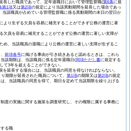
延長した職員であって、定年退職日において管理監督職
(
第6条
に規
条第1項
又は
第2項
の規定により当該異動期間を延長した場合であっ
、当該職員が占めている管理監督職に係る異動期間の末日の翌日か
により生ずる欠員を容易に補充することができず公務の運営に著
る欠員を容易に補充することができず公務の運営に著しい支障が
ため、当該職員の退職により公務の運営に著しい支障が生ずるこ
て、
前項各号
に掲げる事由が引き続きあると認めるときは、これら
、当該期限は、当該職員に係る定年退職日
(
同項ただし書
に規定する
して3年を超えることができない。
限を延長する場合には、当該職員の同意を得なければならない。
より期限が延長された職員について、
第1項
の期限又は
第2項
の規定
きは、当該職員の同意を得て、期日を定めて当該期限を繰り上げる
る制度の実施に関する施策を調査研究し、その権限に属する事務に
定する職