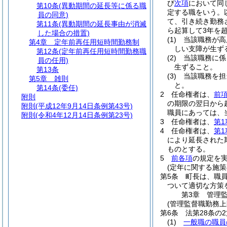
び
次項
において同
第10条
(異動期間の延長等に係る職
定する職をいう。
員の同意)
て、引き続き勤務
第11条
(異動期間の延長事由が消滅
ら起算して3年を
した場合の措置)
(1)
当該職務が高
第4章
定年前再任用短時間勤務制
しい支障が生ず
第12条
(定年前再任用短時間勤務職
(2)
当該職務に係
員の任用)
生ずること。
第13条
(3)
当該職務を担
第5章
雑則
と。
第14条
(委任)
2
任命権者は、
前
附則
の期限の翌日から
附則
(平成12年9月14日条例第43号)
職員にあっては、
附則
(令和4年12月14日条例第23号)
3
任命権者は、
第1
4
任命権者は、
第1
により延長された
ものとする。
5
前各項
の規定を
(定年に関する施策
第5条
町長は、職
ついて適切な方策
第3章
管理
(管理監督職勤務
第6条
法第28条の
(1)
一般職の職員