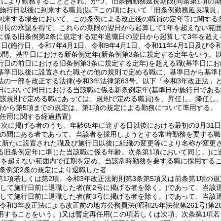
定により勤務することとされ、かつ、旧条例勤務延長期限
(同条第1項の
施行日以後に到来する職員
(以下この項において「旧条例勤務延長職員」
到来する場合において、この条例による改正後の職員の定年等に関する
町長の承認を得て、これらの期限の翌日から起算して1年を超えない範
に係る旧条例第2条に規定する定年退職日の翌日から起算して3年を超え
準日
(施行日、令和7年4月1日、令和9年4月1日、令和11年4月1日及び令
での間、基準日における新条例定年
(新条例第3条に規定する定年をいう。以
行日の前日における旧条例第3条に規定する定年)
を超える職
(基準日に
基準日以後に設置された職その他の規則で定める職に、基準日から基準日
法の一部を改正する法律
(令和3年法律第63号。以下「令和3年改正法」と
日において同日における当該職に係る新条例定年
(基準日が施行日であ
当該規則で定める職にあっては、規則で定める職員)
を、昇任し、降任し
項から第5項までの規定は、第1項の規定による勤務について準用する。
任用に関する経過措置)
次に掲げる者のうち、年齢65年に達する日以後における最初の3月31日
の間にある者であって、当該者を採用しようとする常時勤務を要する職
に新たに設置された職及び施行日以後に組織の変更等により名称が変更
る旧条例定年に準じた当該職に係る年齢。次条第1項において同じ。)
に
年を超えない範囲内で任期を定め、当該常時勤務を要する職に採用する
条例第2条の規定により退職した者
第1項若しくは第2項、令和3年改正法附則第3条第5項又は前条第1項の
続して施行日前に退職した者
(前2号に掲げる者を除く。)
であって、当該
続して施行日前に退職した者
(前3号に掲げる者を除く。)
であって、当該
(令和3年改正法による改正前の地方公務員法
(昭和25年法律第261号)
第2
用することをいう。)
又は暫定再任用
(この項若しくは次項、次条第1項若