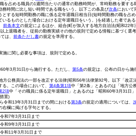
該職を占める職員の1週間当たりの通常の勤務時間が、常時勤務を要する
勤務時間に比し短い時間である職をいう。以下この条及び
次条
において
うとする短時間勤務の職に係る定年退職日相当日
(短時間勤務の職を占
ているものとした場合における定年退職日をいう。)
を経過した者である
、
前条本文
の規定によるほか、組合
(町が加入する地方自治法
(昭和22年
年以上退職者を、従前の勤務実績その他の規則で定める情報に基づく選
いては、
前条ただし書
の規定を準用する。
実施に関し必要な事項は、規則で定める。
60年3月31日から施行する。
ただし、
第5条
の規定は、公布の日から施
地方公務員法の一部を改正する法律
(昭和56年法律第92号。以下「改正
する。
この場合において、
第4条第1項
中「第2条」とあるのは「地方公
第2項
中「その職員に係る定年退職日」とあるのは「昭和60年3月31日
措置)
から令和13年3月31日までの間における
第3条
の規定の適用については、
の右欄に掲げる字句とする。
令和7年3月31日まで
令和9年3月31日まで
令和11年3月31日まで