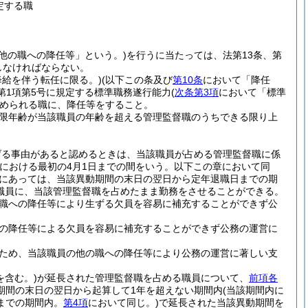
定する職
他の職への降任等」という。)
を行うに当たっては、法第13条、第
守しなければならない。
降給を伴う転任に限る。)
(以下この条及び
第10条
において「降任
第1項第5号に規定する標準職務遂行能力
(
次条第3項
において「標準
められる職に、降任等をすること。
限年齢が当該職員の年齢を超える管理監督職のうちできる限り上
げる事由があると認めるときは、当該職員が占める管理監督職に係
における最初の4月1日までの間をいう。以下この章において同
員にあっては、当該異動期間の末日の翌日から定年退職日までの期
職員に、当該管理監督職を占めたまま勤務をさせることができる。
職への降任等により生ずる欠員を容易に補充することができず公
の降任等による欠員を容易に補充することができず公務の運営に
ため、当該職員の他の職への降任等により公務の運営に著しい支
を含む。)
が延長された管理監督職を占める職員について、
前項各
期間の末日の翌日から起算して1年を超えない期間内
(当該期間内に
までの期間内。
第4項
において同じ。)
で延長された当該異動期間を