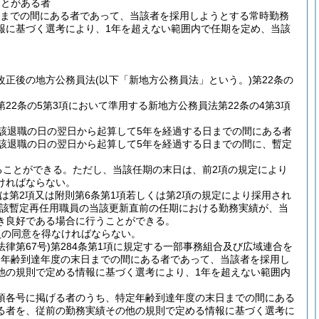
ことがある者
日までの間にある者であって、当該者を採用しようとする常時勤務
報に基づく選考により、1年を超えない範囲内で任期を定め、当該
改正後の地方公務員法
(以下「新地方公務員法」という。)
第22条の
22条の5第3項において準用する新地方公務員法第22条の4第3項
該退職の日の翌日から起算して5年を経過する日までの間にある者
該退職の日の翌日から起算して5年を経過する日までの間に、暫定
ることができる。
ただし、当該任期の末日は、前2項の規定により
ければならない。
くは第2項又は附則第6条第1項若しくは第2項の規定により採用され
該暫定再任用職員の当該更新直前の任期における勤務実績が、当
き良好である場合に行うことができる。
員の同意を得なければならない。
法律第67号)
第284条第1項に規定する一部事務組合及び広域連合を
定年齢到達年度の末日までの間にある者であって、当該者を採用し
他の規則で定める情報に基づく選考により、1年を超えない範囲内
同項各号に掲げる者のうち、特定年齢到達年度の末日までの間にある
る者を、従前の勤務実績その他の規則で定める情報に基づく選考に