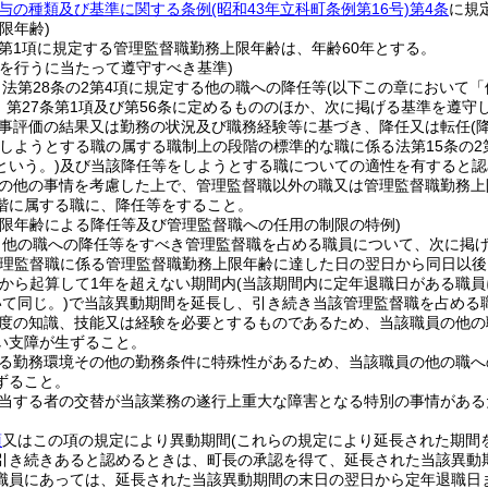
与の種類及び基準に関する条例
(昭和43年立科町条例第16号)
第4条
に規
限年齢)
2第1項に規定する管理監督職勤務上限年齢は、年齢60年とする。
等を行うに当たって遵守すべき基準)
法第28条の2第4項に規定する他の職への降任等
(以下この章において「
3、第27条第1項及び第56条に定めるもののほか、次に掲げる基準を遵
事評価の結果又は勤務の状況及び職務経験等に基づき、降任又は転任
(
しようとする職の属する職制上の段階の標準的な職に係る法第15条の2
という。)
及び当該降任等をしようとする職についての適性を有すると認
の他の事情を考慮した上で、管理監督職以外の職又は管理監督職勤務上
階に属する職に、降任等をすること。
上限年齢による降任等及び管理監督職への任用の制限の特例)
、他の職への降任等をすべき管理監督職を占める職員について、次に掲
管理監督職に係る管理監督職勤務上限年齢に達した日の翌日から同日以後
から起算して1年を超えない期間内
(当該期間内に定年退職日がある職
て同じ。)
で当該異動期間を延長し、引き続き当該管理監督職を占める
度の知識、技能又は経験を必要とするものであるため、当該職員の他の
い支障が生ずること。
る勤務環境その他の勤務条件に特殊性があるため、当該職員の他の職へ
ずること。
当する者の交替が当該業務の遂行上重大な障害となる特別の事情がある
。
項
又はこの項の規定により異動期間
(これらの規定により延長された期間
引き続きあると認めるときは、町長の承認を得て、延長された当該異動
職員にあっては、延長された当該異動期間の末日の翌日から定年退職日