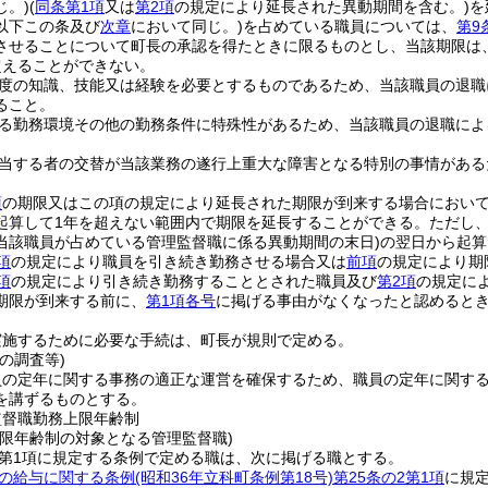
じ。)
(
同条第1項
又は
第2項
の規定により延長された異動期間を含む。)
を
以下この条及び
次章
において同じ。)
を占めている職員については、
第9
させることについて町長の承認を得たときに限るものとし、当該期限は
超えることができない。
度の知識、技能又は経験を必要とするものであるため、当該職員の退職
ること。
る勤務環境その他の勤務条件に特殊性があるため、当該職員の退職によ
当する者の交替が当該業務の遂行上重大な障害となる特別の事情がある
項
の期限又はこの項の規定により延長された期限が到来する場合におい
起算して1年を超えない範囲内で期限を延長することができる。
ただし
当該職員が占めている管理監督職に係る異動期間の末日)
の翌日から起算
項
の規定により職員を引き続き勤務させる場合又は
前項
の規定により期
項
の規定により引き続き勤務することとされた職員及び
第2項
の規定に
期限が到来する前に、
第1項各号
に掲げる事由がなくなったと認めると
実施するために必要な手続は、町長が規則で定める。
の調査等)
員の定年に関する事務の適正な運営を確保するため、職員の定年に関す
を講ずるものとする。
監督職勤務上限年齢制
上限年齢制の対象となる管理監督職)
2第1項に規定する条例で定める職は、次に掲げる職とする。
の給与に関する条例
(昭和36年立科町条例第18号)
第25条の2第1項
に規