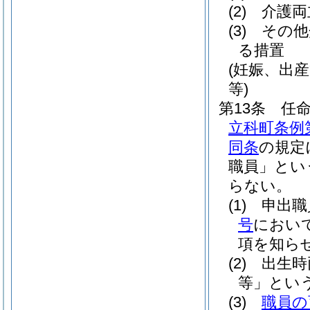
(2)
介護両
(3)
その他
る措置
(妊娠、出
等)
第13条
任
立科町条例第
同条
の規定
職員」とい
らない。
(1)
申出職
号
におい
項を知ら
(2)
出生時
等」という
(3)
職員の