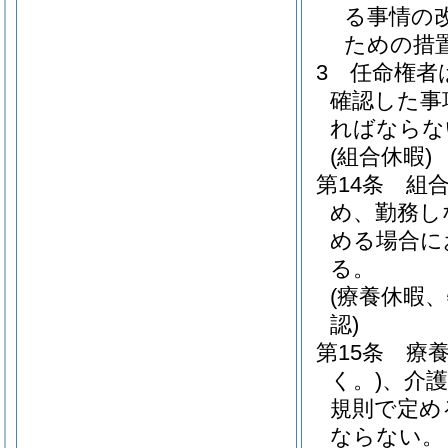
る事情の
ための措
3
任命権者
確認した事
ればならな
(組合休暇)
第14条
組
め、勤務し
める場合に
る。
(療養休暇
認)
第15条
療
く。)
、介
規則で定め
ならない。