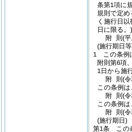
条第1項に
規則で定め
く施行日以
日に限る。
附
則
(
(施行期日等
1
この条例
附則第6項、
1日から施
附
則
(
この条例は
附
則
(
この条例は
附
則
(
(施行期日)
第1条
この