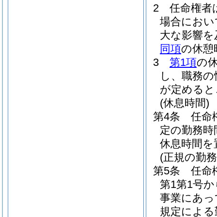
2
任命権者
場合におい
大な影響を
同項
の休憩
3
第1項
の
し、職務の
が定めると
(休息時間)
第4条
任命
定の勤務時
休息時間を
(正規の勤
第5条
任命
第1第1号
事業にあっ
規定による