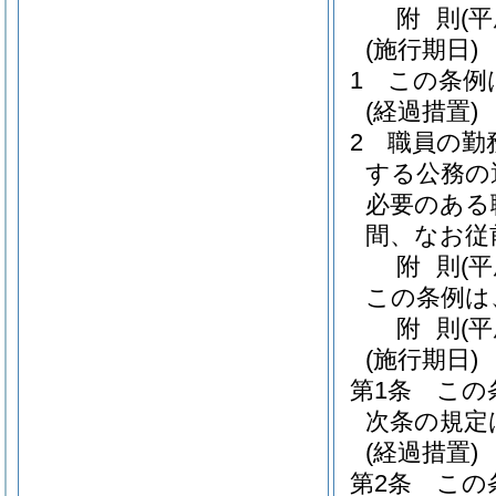
附
則
(
(施行期日)
1
この条例
(経過措置)
2
職員の勤
する公務の
必要のある
間、なお従
附
則
(平
この条例は
附
則
(
(施行期日)
第1条
この
次条の規定
(経過措置)
第2条
この