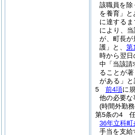
該職員を除
を養育」と
に達するま
により、当
が、町長が
護」と、
第
時から翌日
中「当該請
ることが著
がある」と
5
前4項
に
他の必要な
(時間外勤務
第5条の4
36年立科町
手当を支給