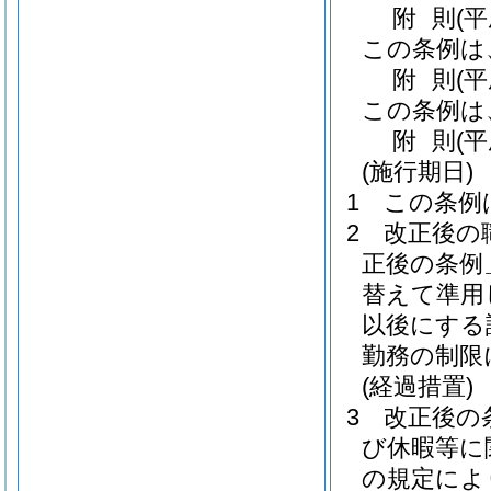
附
則
(
この条例は
附
則
(
この条例は
附
則
(
(施行期日)
1
この条例
2
改正後の
正後の条例
替えて準用
以後にする
勤務の制限
(経過措置)
3
改正後の
び休暇等に
の規定によ