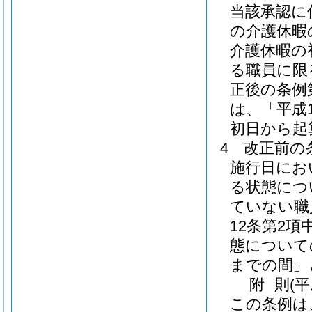
当該承認に
の介護休暇
介護休暇の
る職員に限
正後の条例
は、「平成
初日から起
4
改正前の
施行日にお
る状態につ
ていない職
12条第2
態について
までの間」
附
則
(
この条例は