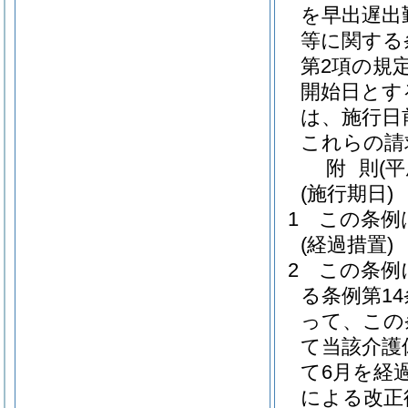
を早出遅出
等に関する
第2項の規
開始日とす
は、施行日
これらの請
附
則
(
(施行期日)
1
この条例
(経過措置)
2
この条例
る条例第1
って、この
て当該介護
て6月を経
による改正