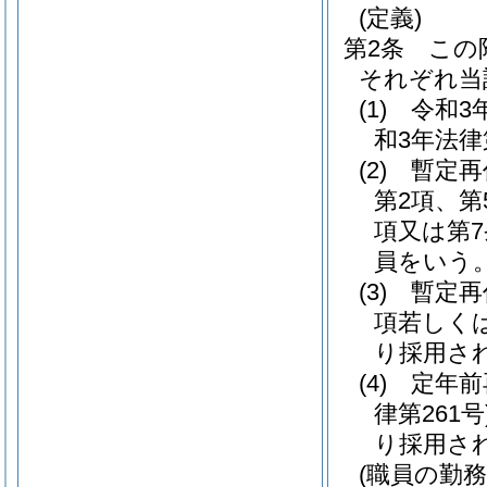
(定義)
第2条
この
それぞれ当
(1)
令和3
和3年法律
(2)
暫定再
第2項、第
項又は第
員をいう
(3)
暫定再
項若しく
り採用さ
(4)
定年前
律第261号
り採用さ
(職員の勤