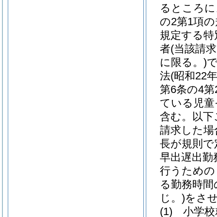
るところに
の2第1項
規定する特
者
(当該請
に限る。)
法
(昭和22
第6条の4
ている児童
含む。以下
請求した場
長が規則で
早出遅出勤
行うための
る勤務時間
じ。)
をさ
(1)
小学校