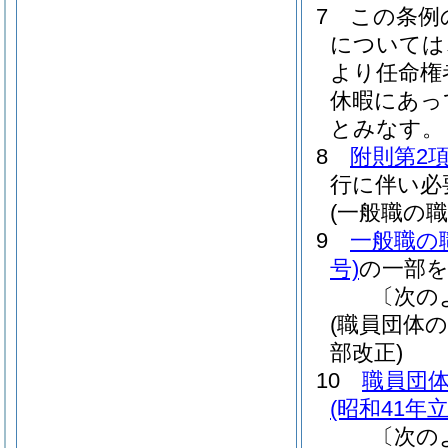
7
この条例
については
より任命権
休暇にあっ
とみなす。
8
附則第2
行に伴い必
(一般職の
9
一般職の
号)
の一部
〔次の
(職員団体
部改正)
10
職員団
(昭和41年
〔次の