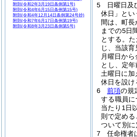
5
日曜日及
附則
(令和2年3月19日条例第1号)
附則
(令和4年6月15日条例第15号)
休日」とい
附則
(令和4年12月14日条例第24号抄)
附則
(令和7年6月17日条例第19号)
間は、町長
附則
(令和8年3月23日条例第5号)
までの5日
とする。
た
じ、当該育
月曜日から
とし、定年
土曜日に加
休日を設け
6
前項
の規
する職員に
当たり1日
則で定める
ついて別に
7
任命権者