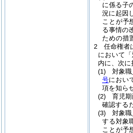
に係る子
況に起因
ことが予
る事情の
ための措
2
任命権者
において「
内に、次に
(1)
対象職
号
におい
項を知ら
(2)
育児期
確認する
(3)
対象職
する対象
ことが予