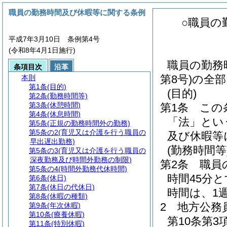
職員の勤務時間及び休暇等に関する条例
○職員の
平成7年3月10日 条例第4号
(令和8年4月1日施行)
職員の勤務
条項目次
沿革
第8号)の全
本則
第1条
(目的)
(目的)
第2条
(勤務時間等)
第3条
(休憩時間)
第1条
この
第4条
(休息時間)
「法」とい
第5条
(正規の勤務時間外の勤務)
第5条の2
(育児又は介護を行う職員の
及び休暇等
早出遅出勤務)
(勤務時間等
第5条の3
(育児又は介護を行う職員の
深夜勤務及び時間外勤務の制限)
第2条
職員
第5条の4
(時間外勤務代休時間)
時間45分
第6条
(休日)
第7条
(休日の代休日)
時間は、1
第8条
(休暇の種類)
2
地方公務
第9条
(年次休暇)
第10条
(療養休暇)
第10条第
第11条
(特別休暇)