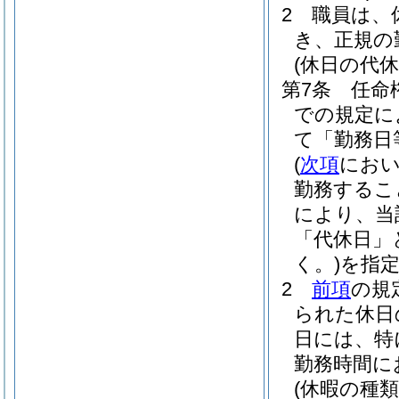
2
職員は、
き、正規の
(休日の代休
第7条
任命
での規定に
て「勤務日
(
次項
におい
勤務するこ
により、当
「代休日」
く。)
を指
2
前項
の規
られた休日
日には、特
勤務時間に
(休暇の種類