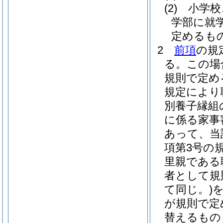
(2)
小学校
学部に就
定めるも
2
前項
の規
る。
この場
規則で定め
規定により
別養子縁組
に係る家事
あって、当
項第3号の
里親である
者として規
て同じ。)
が規則で定
替えるもの