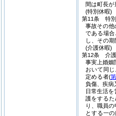
間は町長が
(特別休暇)
第11条
特
事故その他
である場合
し、その期
(介護休暇)
第12条
介
事実上婚姻
おいて同じ
定める者
(
第
負傷、疾病
日常生活を
護をするた
り、職員の
とする一の