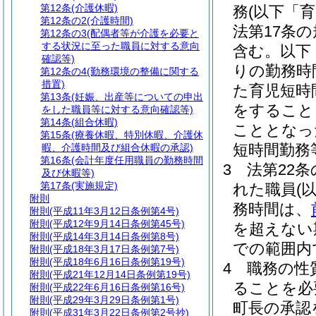
第12条
(介護休暇)
務
(以下「
第12条の2
(介護時間)
法第17条
第12条の3
(配偶者等が介護を必要と
する状況に至った職員に対する意向
含む。以下
確認等)
りの勤務時
第12条の4
(勤務環境の整備に関する
措置)
た育児短時
第13条
(妊娠、出産等についての申出
をすること
をした職員等に対する意向確認等)
第14条
(組合休暇)
こととなっ
第15条
(療養休暇、特別休暇、介護休
短時間勤務
暇、介護時間及び組合休暇の承認)
第16条
(会計年度任用職員の勤務時間
3
法第22条
及び休暇等)
第17条
(実施規定)
れた職員
(
附則
務時間は、
附則
(平成11年3月12日条例第4号)
附則
(平成12年9月14日条例第45号)
を超えない
附則
(平成14年3月14日条例第8号)
での範囲内
附則
(平成18年3月17日条例第7号)
附則
(平成18年6月16日条例第19号)
4
職務の性
附則
(平成21年12月14日条例第19号)
ることを必
附則
(平成22年6月16日条例第16号)
附則
(平成29年3月29日条例第1号)
町長の承認
附則
(平成31年3月22日条例第2号抄)