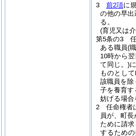
3
前2項
に
の他の早出
る。
(育児又は
第5条の3
ある職員
(
10時から
て同じ。)
ものとして
該職員を除
子を養育す
妨げる場合
2
任命権者
員が、町長
ために請求
するための