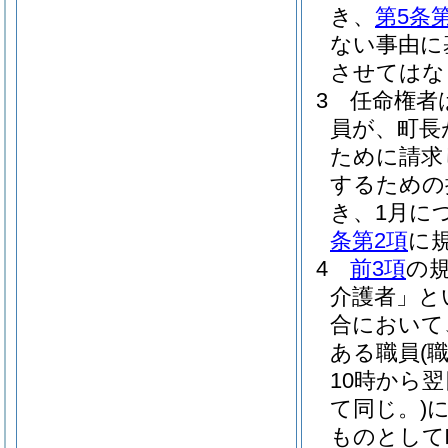
き、
第5条
ない事由に
させてはな
3
任命権者
員が、町長
ために請求
するための
き、1月に
条第2項
に
4
前3項
の
介護者」と
合において
ある職員
(
10時から
て同じ。)
ものとして