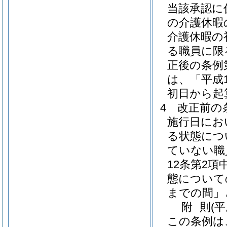
当該承認に
の介護休暇
介護休暇の
る職員に限
正後の条例
は、「平成
初日から起
4
改正前の
施行日にお
る状態につ
ていない職
12条第2
態について
までの間」
附
則
(
この条例は