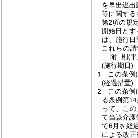
を早出遅出
等に関する
第2項の規
開始日とす
は、施行日
これらの請
附
則
(
(施行期日)
1
この条例
(経過措置)
2
この条例
る条例第1
って、この
て当該介護
て6月を経
による改正