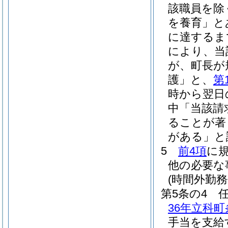
該職員を除
を養育」と
に達するま
により、当
が、町長が
護」と、
第
時から翌日
中「当該請
ることが著
がある」と
5
前4項
に
他の必要な
(時間外勤務
第5条の4
36年立科町
手当を支給