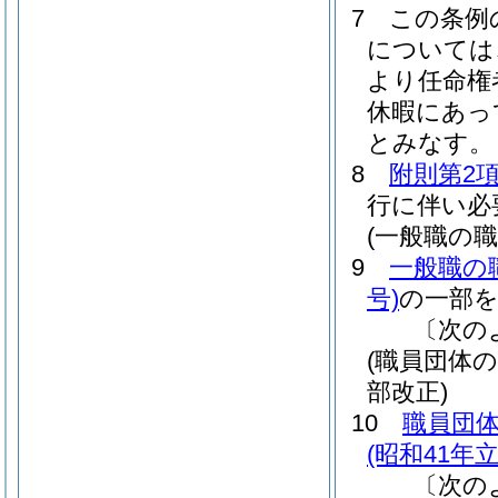
7
この条例
については
より任命権
休暇にあっ
とみなす。
8
附則第2
行に伴い必
(一般職の
9
一般職の
号)
の一部
〔次の
(職員団体
部改正)
10
職員団
(昭和41年
〔次の