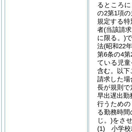
るところに
の2第1項
規定する特
者
(当該請
に限る。)
法
(昭和22
第6条の4
ている児童
含む。以下
請求した場
長が規則で
早出遅出勤
行うための
る勤務時間
じ。)
をさ
(1)
小学校