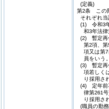
(定義)
第2条
この
それぞれ当
(1)
令和3
和3年法律
(2)
暫定再
第2項、第
項又は第
員をいう
(3)
暫定再
項若しく
り採用さ
(4)
定年前
律第261号
り採用さ
(職員の勤