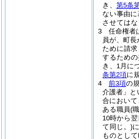
き、
第5条
ない事由に
させてはな
3
任命権者
員が、町長
ために請求
するための
き、1月に
条第2項
に
4
前3項
の
介護者」と
合において
ある職員
(
10時から
て同じ。)
ものとして