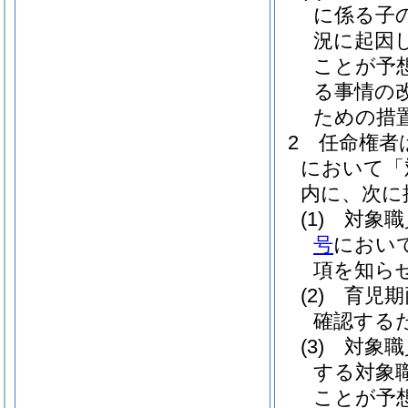
に係る子
況に起因
ことが予
る事情の
ための措
2
任命権者
において「
内に、次に
(1)
対象職
号
におい
項を知ら
(2)
育児期
確認する
(3)
対象職
する対象
ことが予