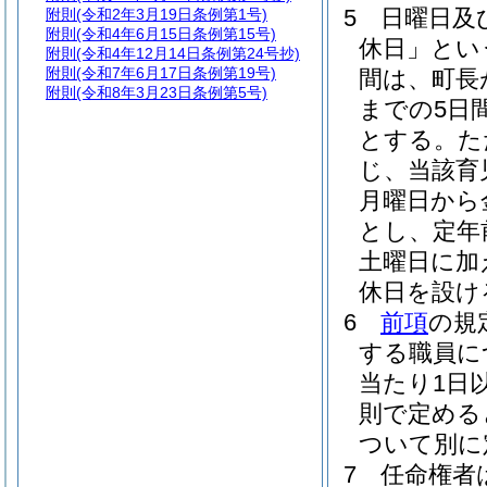
5
日曜日及
附則
(令和2年3月19日条例第1号)
附則
(令和4年6月15日条例第15号)
休日」とい
附則
(令和4年12月14日条例第24号抄)
附則
(令和7年6月17日条例第19号)
間は、町長
附則
(令和8年3月23日条例第5号)
までの5日
とする。
た
じ、当該育
月曜日から
とし、定年
土曜日に加
休日を設け
6
前項
の規
する職員に
当たり1日
則で定める
ついて別に
7
任命権者