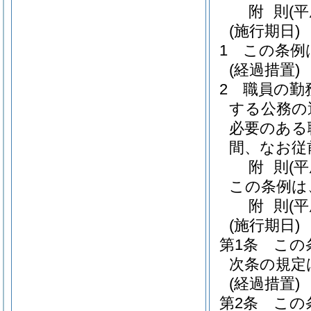
附
則
(
(施行期日)
1
この条例
(経過措置)
2
職員の勤
する公務の
必要のある
間、なお従
附
則
(平
この条例は
附
則
(
(施行期日)
第1条
この
次条の規定
(経過措置)
第2条
この