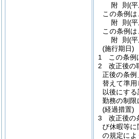
附
則
(
この条例は
附
則
(
この条例は
附
則
(
(施行期日)
1
この条例
2
改正後の
正後の条例
替えて準用
以後にする
勤務の制限
(経過措置)
3
改正後の
び休暇等に
の規定によ