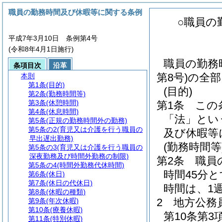
職員の勤務時間及び休暇等に関する条例
○職員の
平成7年3月10日 条例第4号
(令和8年4月1日施行)
職員の勤務
条項目次
沿革
第8号)の全
本則
第1条
(目的)
(目的)
第2条
(勤務時間等)
第3条
(休憩時間)
第1条
この
第4条
(休息時間)
「法」とい
第5条
(正規の勤務時間外の勤務)
第5条の2
(育児又は介護を行う職員の
及び休暇等
早出遅出勤務)
(勤務時間等
第5条の3
(育児又は介護を行う職員の
深夜勤務及び時間外勤務の制限)
第2条
職員
第5条の4
(時間外勤務代休時間)
時間45分
第6条
(休日)
第7条
(休日の代休日)
時間は、1
第8条
(休暇の種類)
2
地方公務
第9条
(年次休暇)
第10条
(療養休暇)
第10条第
第11条
(特別休暇)