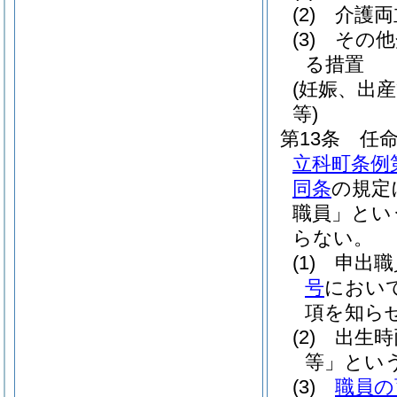
(2)
介護両
(3)
その他
る措置
(妊娠、出
等)
第13条
任
立科町条例第
同条
の規定
職員」とい
らない。
(1)
申出職
号
におい
項を知ら
(2)
出生時
等」という
(3)
職員の