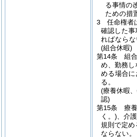
る事情の
ための措
3
任命権者
確認した事
ればならな
(組合休暇)
第14条
組
め、勤務し
める場合に
る。
(療養休暇
認)
第15条
療
く。)
、介
規則で定め
ならない。