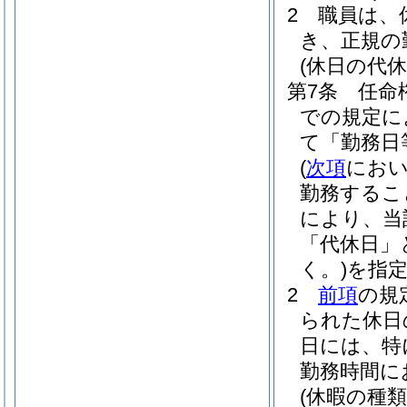
2
職員は、
き、正規の
(休日の代休
第7条
任命
での規定に
て「勤務日
(
次項
におい
勤務するこ
により、当
「代休日」
く。)
を指
2
前項
の規
られた休日
日には、特
勤務時間に
(休暇の種類