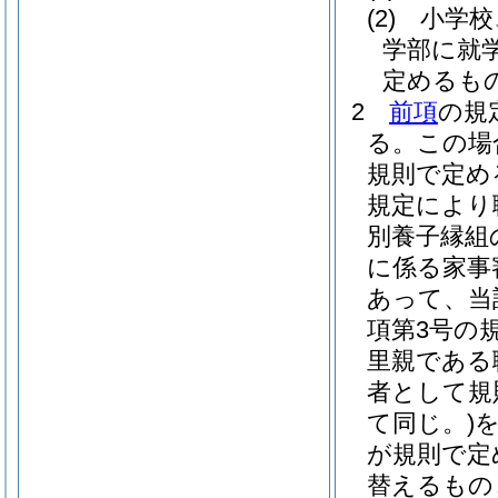
(2)
小学校
学部に就
定めるも
2
前項
の規
る。
この場
規則で定め
規定により
別養子縁組
に係る家事
あって、当
項第3号の
里親である
者として規
て同じ。)
が規則で定
替えるもの