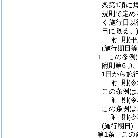
条第1項に
規則で定め
く施行日以
日に限る。
附
則
(
(施行期日等
1
この条例
附則第6項、
1日から施
附
則
(
この条例は
附
則
(
この条例は
附
則
(
(施行期日)
第1条
この