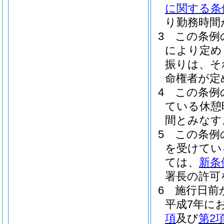
に関する条
り勤務時間
3
この条例
により定め
振りは、そ
命権者が定
4
この条例
ている休憩
間とみなす
5
この条例
を受けてい
ては、
新条
署長の許可
6
施行日前
平成7年に
項
及び
第2