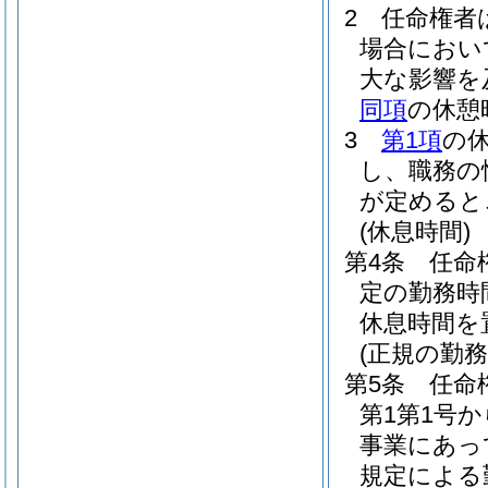
2
任命権者
場合におい
大な影響を
同項
の休憩
3
第1項
の
し、職務の
が定めると
(休息時間)
第4条
任命
定の勤務時
休息時間を
(正規の勤
第5条
任命
第1第1号
事業にあっ
規定による