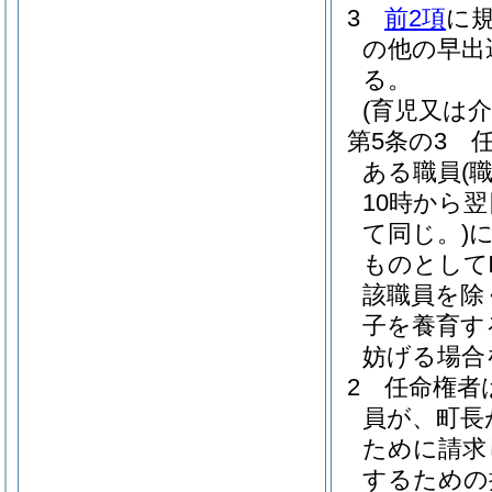
3
前2項
に
の他の早出
る。
(育児又は
第5条の3
ある職員
(
10時から
て同じ。)
ものとして
該職員を除
子を養育す
妨げる場合
2
任命権者
員が、町長
ために請求
するための