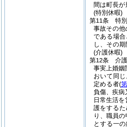
間は町長が
(特別休暇)
第11条
特
事故その他
である場合
し、その期
(介護休暇)
第12条
介
事実上婚姻
おいて同じ
定める者
(
第
負傷、疾病
日常生活を
護をするた
り、職員の
とする一の