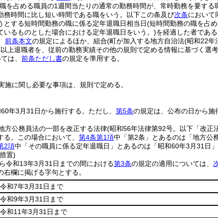
該職を占める職員の1週間当たりの通常の勤務時間が、常時勤務を要する
勤務時間に比し短い時間である職をいう。以下この条及び
次条
において
うとする短時間勤務の職に係る定年退職日相当日
(短時間勤務の職を占
ているものとした場合における定年退職日をいう。)
を経過した者である
、
前条本文
の規定によるほか、組合
(町が加入する地方自治法
(昭和22年
年以上退職者を、従前の勤務実績その他の規則で定める情報に基づく選
いては、
前条ただし書
の規定を準用する。
実施に関し必要な事項は、規則で定める。
60年3月31日から施行する。
ただし、
第5条
の規定は、公布の日から施
地方公務員法の一部を改正する法律
(昭和56年法律第92号。以下「改正
する。
この場合において、
第4条第1項
中「第2条」とあるのは「地方公
第2項
中「その職員に係る定年退職日」とあるのは「昭和60年3月31日
措置)
から令和13年3月31日までの間における
第3条
の規定の適用については、
の右欄に掲げる字句とする。
令和7年3月31日まで
令和9年3月31日まで
令和11年3月31日まで