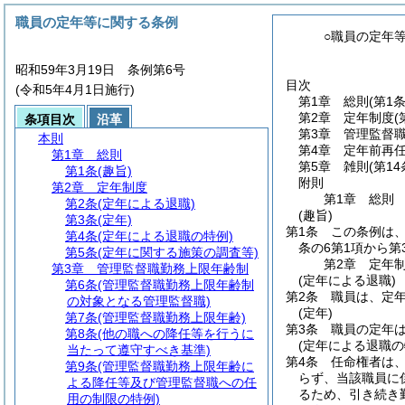
職員の定年等に関する条例
○職員の定年
昭和59年3月19日 条例第6号
目次
(令和5年4月1日施行)
第1章
総則
(第1条
第2章
定年制度
(
条項目次
沿革
第3章
管理監督
本則
第4章
定年前再
第1章
総則
第5章
雑則
(第14
第1条
(趣旨)
附則
第2章
定年制度
第1章
総則
第2条
(定年による退職)
(趣旨)
第3条
(定年)
第1条
この条例は
第4条
(定年による退職の特例)
条の6第1項から
第5条
(定年に関する施策の調査等)
第2章
定年
第3章
管理監督職勤務上限年齢制
(定年による退職)
第6条
(管理監督職勤務上限年齢制
第2条
職員は、定年
の対象となる管理監督職)
(定年)
第7条
(管理監督職勤務上限年齢)
第3条
職員の定年は
第8条
(他の職への降任等を行うに
(定年による退職の
当たって遵守すべき基準)
第4条
任命権者は
第9条
(管理監督職勤務上限年齢に
らず、当該職員に
よる降任等及び管理監督職への任
るため、引き続き
用の制限の特例)