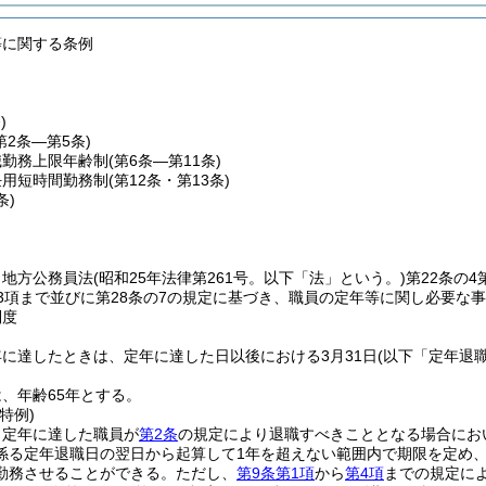
等に関する条例
)
第2条―第5条)
職勤務上限年齢制
(第6条―第11条)
任用短時間勤務制
(第12条・第13条)
条)
、地方公務員法
(昭和25年法律第261号。以下「法」という。)
第22条の4
第3項まで並びに第28条の7の規定に基づき、職員の定年等に関し必要な
制度
に達したときは、定年に達した日以後における3月31日
(以下「定年退
、年齢65年とする。
特例)
、定年に達した職員が
第2条
の規定により退職すべきこととなる場合にお
係る定年退職日の翌日から起算して1年を超えない範囲内で期限を定め
勤務させることができる。
ただし、
第9条第1項
から
第4項
までの規定に