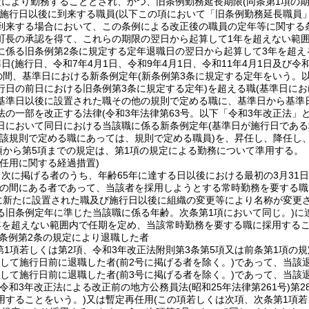
定により勤務することとされ、かつ、旧条例勤務延長期限
(同条第1項の
施行日以後に到来する職員
(以下この項において「旧条例勤務延長職員」
到来する場合において、この条例による改正後の職員の定年等に関する
町長の承認を得て、これらの期限の翌日から起算して1年を超えない範
に係る旧条例第2条に規定する定年退職日の翌日から起算して3年を超え
準日
(施行日、令和7年4月1日、令和9年4月1日、令和11年4月1日及び令
での間、基準日における新条例定年
(新条例第3条に規定する定年をいう。以
行日の前日における旧条例第3条に規定する定年)
を超える職
(基準日に
基準日以後に設置された職その他の規則で定める職に、基準日から基準日
法の一部を改正する法律
(令和3年法律第63号。以下「令和3年改正法」と
日において同日における当該職に係る新条例定年
(基準日が施行日であ
当該規則で定める職にあっては、規則で定める職員)
を、昇任し、降任し
項から第5項までの規定は、第1項の規定による勤務について準用する。
任用に関する経過措置)
次に掲げる者のうち、年齢65年に達する日以後における最初の3月31日
の間にある者であって、当該者を採用しようとする常時勤務を要する職
に新たに設置された職及び施行日以後に組織の変更等により名称が変更
る旧条例定年に準じた当該職に係る年齢。次条第1項において同じ。)
に
年を超えない範囲内で任期を定め、当該常時勤務を要する職に採用する
条例第2条の規定により退職した者
第1項若しくは第2項、令和3年改正法附則第3条第5項又は前条第1項の
続して施行日前に退職した者
(前2号に掲げる者を除く。)
であって、当該
続して施行日前に退職した者
(前3号に掲げる者を除く。)
であって、当該
(令和3年改正法による改正前の地方公務員法
(昭和25年法律第261号)
第2
用することをいう。)
又は暫定再任用
(この項若しくは次項、次条第1項若