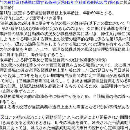
与の種類及び基準に関する条例
(昭和43年立科町条例第16号)
第4条
に規
限年齢)
2第1項に規定する管理監督職勤務上限年齢は、年齢60年とする。
等を行うに当たって遵守すべき基準)
法第28条の2第4項に規定する他の職への降任等
(以下この章において「
3、第27条第1項及び第56条に定めるもののほか、次に掲げる基準を遵
事評価の結果又は勤務の状況及び職務経験等に基づき、降任又は転任
(
しようとする職の属する職制上の段階の標準的な職に係る法第15条の2
という。)
及び当該降任等をしようとする職についての適性を有すると認
の他の事情を考慮した上で、管理監督職以外の職又は管理監督職勤務上
階に属する職に、降任等をすること。
上限年齢による降任等及び管理監督職への任用の制限の特例)
、他の職への降任等をすべき管理監督職を占める職員について、次に掲
管理監督職に係る管理監督職勤務上限年齢に達した日の翌日から同日以後
から起算して1年を超えない期間内
(当該期間内に定年退職日がある職
て同じ。)
で当該異動期間を延長し、引き続き当該管理監督職を占める
度の知識、技能又は経験を必要とするものであるため、当該職員の他の
い支障が生ずること。
る勤務環境その他の勤務条件に特殊性があるため、当該職員の他の職へ
ずること。
当する者の交替が当該業務の遂行上重大な障害となる特別の事情がある
。
項
又はこの項の規定により異動期間
(これらの規定により延長された期間
引き続きあると認めるときは、町長の承認を得て、延長された当該異動
職員にあっては、延長された当該異動期間の末日の翌日から定年退職日