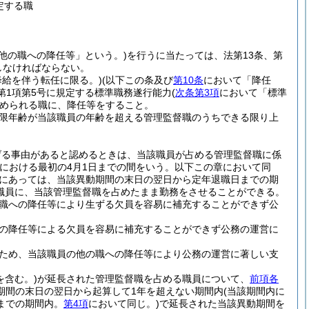
定する職
他の職への降任等」という。)
を行うに当たっては、法第13条、第
守しなければならない。
降給を伴う転任に限る。)
(以下この条及び
第10条
において「降任
第1項第5号に規定する標準職務遂行能力
(
次条第3項
において「標準
められる職に、降任等をすること。
限年齢が当該職員の年齢を超える管理監督職のうちできる限り上
げる事由があると認めるときは、当該職員が占める管理監督職に係
における最初の4月1日までの間をいう。以下この章において同
員にあっては、当該異動期間の末日の翌日から定年退職日までの期
職員に、当該管理監督職を占めたまま勤務をさせることができる。
職への降任等により生ずる欠員を容易に補充することができず公
の降任等による欠員を容易に補充することができず公務の運営に
ため、当該職員の他の職への降任等により公務の運営に著しい支
を含む。)
が延長された管理監督職を占める職員について、
前項各
期間の末日の翌日から起算して1年を超えない期間内
(当該期間内に
までの期間内。
第4項
において同じ。)
で延長された当該異動期間を