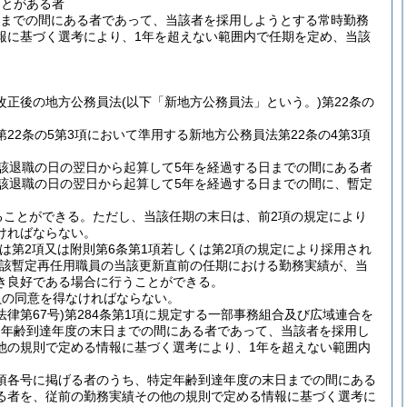
ことがある者
日までの間にある者であって、当該者を採用しようとする常時勤務
報に基づく選考により、1年を超えない範囲内で任期を定め、当該
改正後の地方公務員法
(以下「新地方公務員法」という。)
第22条の
22条の5第3項において準用する新地方公務員法第22条の4第3項
該退職の日の翌日から起算して5年を経過する日までの間にある者
該退職の日の翌日から起算して5年を経過する日までの間に、暫定
ることができる。
ただし、当該任期の末日は、前2項の規定により
ければならない。
くは第2項又は附則第6条第1項若しくは第2項の規定により採用され
該暫定再任用職員の当該更新直前の任期における勤務実績が、当
き良好である場合に行うことができる。
員の同意を得なければならない。
法律第67号)
第284条第1項に規定する一部事務組合及び広域連合を
定年齢到達年度の末日までの間にある者であって、当該者を採用し
他の規則で定める情報に基づく選考により、1年を超えない範囲内
同項各号に掲げる者のうち、特定年齢到達年度の末日までの間にある
る者を、従前の勤務実績その他の規則で定める情報に基づく選考に