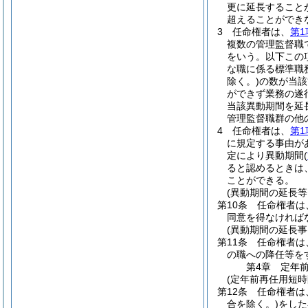
更に延長すること
超えることができ
3
任命権者は、
第1
複数の管理監督職
をいう。以下この
な職に係る標準職
除く。)
の数が当該
ができず業務の遂
当該異動期間を延
管理監督職群の他
4
任命権者は、
第1
に規定する事由が
定により異動期間
(
ると認めるときは
ことができる。
(異動期間の延長等
第10条
任命権者は
同意を得なければ
(異動期間の延長
第11条
任命権者は
の職への降任等を
第4章
定年
(定年前再任用短時
第12条
任命権者は
合を除く。)
をした