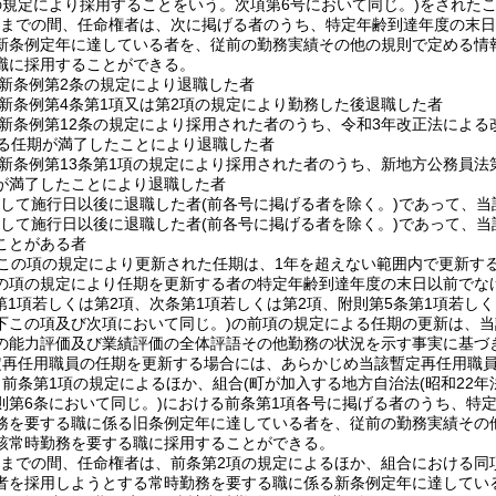
の規定により採用することをいう。次項第6号において同じ。)
をされた
1日までの間、任命権者は、次に掲げる者のうち、特定年齢到達年度の末
新条例定年に達している者を、従前の勤務実績その他の規則で定める情
職に採用することができる。
新条例第2条の規定により退職した者
新条例第4条第1項又は第2項の規定により勤務した後退職した者
新条例第12条の規定により採用された者のうち、令和3年改正法による
する任期が満了したことにより退職した者
新条例第13条第1項の規定により採用された者のうち、新地方公務員法第
が満了したことにより退職した者
続して施行日以後に退職した者
(前各号に掲げる者を除く。)
であって、当
続して施行日以後に退職した者
(前各号に掲げる者を除く。)
であって、当
ことがある者
この項の規定により更新された任期は、1年を超えない範囲内で更新す
の項の規定により任期を更新する者の特定年齢到達年度の末日以前でな
(第1項若しくは第2項、次条第1項若しくは第2項、附則第5条第1項若し
下この項及び次項において同じ。)
の前項の規定による任期の更新は、当
の能力評価及び業績評価の全体評語その他勤務の状況を示す事実に基づ
定再任用職員の任期を更新する場合には、あらかじめ当該暫定再任用職
、前条第1項の規定によるほか、組合
(町が加入する地方自治法
(昭和22年
則第6条において同じ。)
における前条第1項各号に掲げる者のうち、特
務を要する職に係る旧条例定年に達している者を、従前の勤務実績その
該常時勤務を要する職に採用することができる。
1日までの間、任命権者は、前条第2項の規定によるほか、組合における
者を採用しようとする常時勤務を要する職に係る新条例定年に達してい