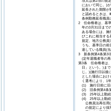
項又は第2項の規
において同じ。)
が
延長された期限が
と認めるときは、
条例勤務延長職員
2
任命権者は、基
年の3月31日ま
ある場合には、施
びこれに相当する
規定、地方公務員
うち、基準日の前
達している職員
(
3
新条例第4条第3
(定年退職者等の再
第3条
任命権者は、
日」という。)
まで
じ。)
(施行日以後
とした場合におけ
く選考により、1
(1)
施行日前に旧
(2)
旧条例第4条
(3)
25年以上勤
(4)
25年以上勤
公務員法再任用
の規定により採