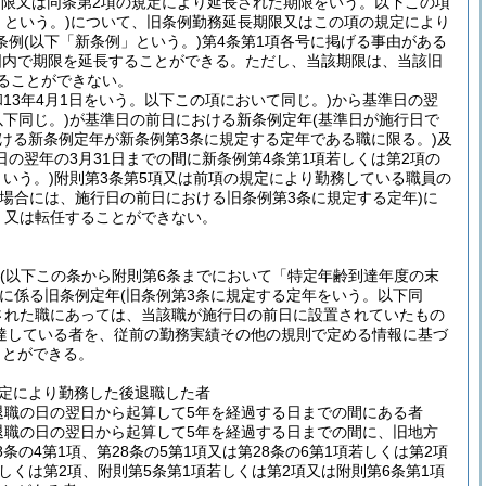
期限又は同条第2項の規定により延長された期限をいう。以下この項
という。)
について、旧条例勤務延長期限又はこの項の規定により
条例
(以下「新条例」という。)
第4条第1項各号に掲げる事由がある
囲内で期限を延長することができる。
ただし、当該期限は、当該旧
ることができない。
和13年4月1日をいう。以下この項において同じ。)
から基準日の翌
下同じ。)
が基準日の前日における新条例定年
(基準日が施行日で
おける新条例定年が新条例第3条に規定する定年である職に限る。)
及
の翌年の3月31日までの間に新条例第4条第1項若しくは第2項の
いう。)
附則第3条第5項又は前項の規定により勤務している職員の
る場合には、施行日の前日における旧条例第3条に規定する定年)
に
、又は転任することができない。
(以下この条から附則第6条までにおいて「特定年齢到達年度の末
に係る旧条例定年
(旧条例第3条に規定する定年をいう。以下同
された職にあっては、当該職が施行日の前日に設置されていたもの
達している者を、従前の勤務実績その他の規則で定める情報に基づ
ことができる。
規定により勤務した後退職した者
退職の日の翌日から起算して5年を経過する日までの間にある者
退職の日の翌日から起算して5年を経過する日までの間に、旧地方
8条の4第1項、第28条の5第1項又は第28条の6第1項若しくは第2項
しくは第2項、附則第5条第1項若しくは第2項又は附則第6条第1項