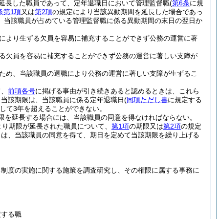
延長した職員であって、定年退職日において管理監督職
(
第6条
に規
条第1項
又は
第2項
の規定により当該異動期間を延長した場合であっ
、当該職員が占めている管理監督職に係る異動期間の末日の翌日か
により生ずる欠員を容易に補充することができず公務の運営に著
る欠員を容易に補充することができず公務の運営に著しい支障が
ため、当該職員の退職により公務の運営に著しい支障が生ずるこ
て、
前項各号
に掲げる事由が引き続きあると認めるときは、これら
、当該期限は、当該職員に係る定年退職日
(
同項ただし書
に規定する
して3年を超えることができない。
限を延長する場合には、当該職員の同意を得なければならない。
より期限が延長された職員について、
第1項
の期限又は
第2項
の規定
きは、当該職員の同意を得て、期日を定めて当該期限を繰り上げる
る制度の実施に関する施策を調査研究し、その権限に属する事務に
定する職