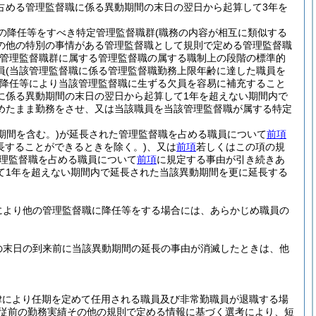
占める管理監督職に係る異動期間の末日の翌日から起算して3年を
の降任等をすべき特定管理監督職群
(職務の内容が相互に類似する
の他の特別の事情がある管理監督職として規則で定める管理監督職
管理監督職群に属する管理監督職の属する職制上の段階の標準的
員
(当該管理監督職に係る管理監督職勤務上限年齢に達した職員を
降任等により当該管理監督職に生ずる欠員を容易に補充すること
に係る異動期間の末日の翌日から起算して1年を超えない期間内で
めたまま勤務をさせ、又は当該職員を当該管理監督職が属する特定
期間を含む。)
が延長された管理監督職を占める職員について
前項
長することができるときを除く。)
、又は
前項
若しくはこの項の規
理監督職を占める職員について
前項
に規定する事由が引き続きあ
て1年を超えない期間内で延長された当該異動期間を更に延長する
により他の管理監督職に降任等をする場合には、あらかじめ職員の
の末日の到来前に当該異動期間の延長の事由が消滅したときは、他
律により任期を定めて任用される職員及び非常勤職員が退職する場
従前の勤務実績その他の規則で定める情報に基づく選考により、短