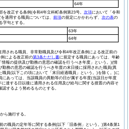
64年
一部を改正する条例
(令和4年立科町条例第23号。
次項
において「令和
定を適用する職員については、
前項
の規定にかかわらず、
次の表
の
る字句とする。
63年
64年
任用される職員、非常勤職員及び令和4年改正条例による改正前の
条例による改正前の
第3条ただし書
に規定する職員にあっては、年齢
「情報の提供及び勤務の意思の確認を行うべき年度」という。)
(情
び勤務の意思の確認を行うべき年度の末日後に採用された職員
(異
た職員
(以下この項において「末日経過職員」という。)
を除く。)
に
員にあっては、当該職員の異動等の日が属する年度
(当該日が年度
年に達する日以後に適用される任用及び給与に関する措置の内容そ
確認するよう努めるものとする。
日から施行する。
前の職員の定年等に関する条例
(以下「旧条例」という。)
第4条第1