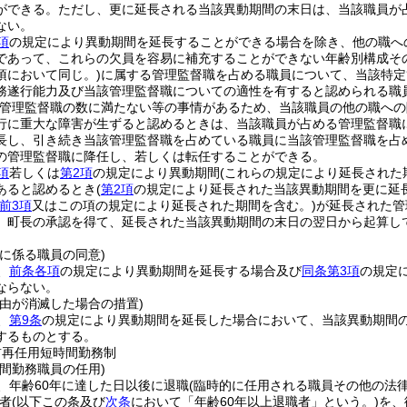
ができる。
ただし、更に延長される当該異動期間の末日は、当該職員が
ない。
項
の規定により異動期間を延長することができる場合を除き、他の職へ
であって、これらの欠員を容易に補充することができない年齢別構成そ
項において同じ。)
に属する管理監督職を占める職員について、当該特定
務遂行能力及び当該管理監督職についての適性を有すると認められる職
管理監督職の数に満たない等の事情があるため、当該職員の他の職への
行に重大な障害が生ずると認めるときは、当該職員が占める管理監督職
長し、引き続き当該管理監督職を占めている職員に当該管理監督職を占
の管理監督職に降任し、若しくは転任することができる。
項
若しくは
第2項
の規定により異動期間
(これらの規定により延長された
あると認めるとき
(
第2項
の規定により延長された当該異動期間を更に延
前3項
又はこの項の規定により延長された期間を含む。)
が延長された管
、町長の承認を得て、延長された当該異動期間の末日の翌日から起算し
に係る職員の同意)
、
前条各項
の規定により異動期間を延長する場合及び
同条第3項
の規定
ならない。
事由が消滅した場合の措置)
、
第9条
の規定により異動期間を延長した場合において、当該異動期間
するものとする。
前再任用短時間勤務制
間勤務職員の任用)
、年齢60年に達した日以後に退職
(臨時的に任用される職員その他の法
者
(以下この条及び
次条
において「年齢60年以上退職者」という。)
を、