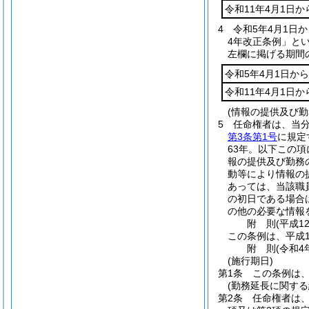
令和11年4月1日か
4
令和5年4月1日
4年改正条例」とい
左欄に掲げる期間
令和5年4月1日から
令和11年4月1日か
(情報の提供及び勤
5
任命権者は、当
第3条第1号
に規定
63年。以下この項
報の提供及び勤務
動等により情報の
あっては、当該職
の初日である場合
の他の必要な情報
附
則
(平成1
この条例は、平成1
附
則
(令和4
(施行期日)
第1条
この条例は、
(勤務延長に関する
第2条
任命権者は