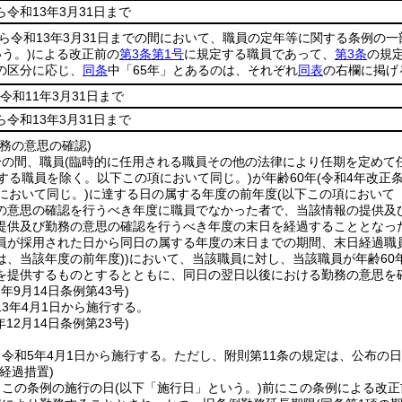
ら令和13年3月31日まで
から令和13年3月31日までの間において、職員の定年等に関する条例の
う。)
による改正前の
第3条第1号
に規定する職員であって、
第3条
の規
の区分に応じ、
同条
中「65年」とあるのは、それぞれ
同表
の右欄に掲げ
令和11年3月31日まで
ら令和13年3月31日まで
務の意思の確認)
分の間、職員
(臨時的に任用される職員その他の法律により任期を定めて
する職員を除く。以下この項において同じ。)
が年齢60年
(令和4年改正
において同じ。)
に達する日の属する年度の前年度
(以下この項において
の意思の確認を行うべき年度に職員でなかった者で、当該情報の提供及
提供及び勤務の意思の確認を行うべき年度の末日を経過することとなっ
員が採用された日から同日の属する年度の末日までの期間、末日経過職
は、当該年度の前年度)
)
において、当該職員に対し、当該職員が年齢60
を提供するものとするとともに、同日の翌日以後における勤務の意思を
2年9月14日
条例第43号)
3年4月1日から施行する。
年12月14日
条例第23号)
令和5年4月1日から施行する。
ただし、附則第11条の規定は、公布の
経過措置)
、この条例の施行の日
(以下「施行日」という。)
前にこの条例による改正