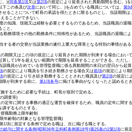
じ。)
(
同条第1項
又は
第2項
の規定により延長された異動期間を含む。)
を
以下この条及び
次章
において同じ。)
を占めている職員については、
第9
させることについて町長の承認を得たときに限るものとし、当該期限は
超えることができない。
度の知識、技能又は経験を必要とするものであるため、当該職員の退職
ること。
る勤務環境その他の勤務条件に特殊性があるため、当該職員の退職によ
当する者の交替が当該業務の遂行上重大な障害となる特別の事情がある
項
の期限又はこの項の規定により延長された期限が到来する場合におい
起算して1年を超えない範囲内で期限を延長することができる。
ただし
当該職員が占めている管理監督職に係る異動期間の末日)
の翌日から起算
項
の規定により職員を引き続き勤務させる場合又は
前項
の規定により期
項
の規定により引き続き勤務することとされた職員及び
第2項
の規定に
期限が到来する前に、
第1項各号
に掲げる事由がなくなったと認めると
実施するために必要な手続は、町長が規則で定める。
の調査等)
員の定年に関する事務の適正な運営を確保するため、職員の定年に関す
を講ずるものとする。
監督職勤務上限年齢制
上限年齢制の対象となる管理監督職)
2第1項に規定する条例で定める職は、次に掲げる職とする。
の給与に関する条例
(昭和36年立科町条例第18号)
第25条の2第1項
に規