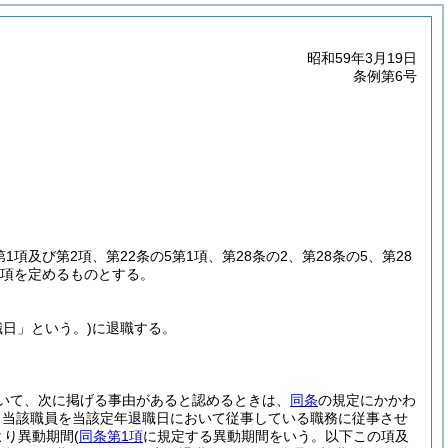
昭和59年3月19日
条例第6号
第1項及び第2項、第22条の5第1項、第28条の2、第28条の5、第28
事項を定めるものとする。
職日」という。)
に退職する。
いて、次に掲げる事由があると認めるときは、
同条
の規定にかかわ
、当該職員を当該定年退職日において従事している職務に従事させ
より異動期間
(
同条第1項
に規定する異動期間をいう。以下この項及