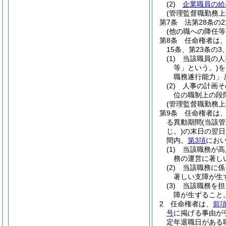
(2)
企業職員の給
(管理監督職勤務上
第7条
法第28条の
(他の職への降任
第8条
任命権者は、
15条、第23条の
(1)
当該職員の人
等」という。)
を
職務遂行能力」
(2)
人事の計画そ
位の職制上の段
(管理監督職勤務
第9条
任命権者は
る異動期間
(当該
じ。)
の末日の翌日
間内。
第3項
におい
(1)
当該職務が高
務の運営に著し
(2)
当該職務に係
著しい支障が生
(3)
当該職務を担
障が生ずること
2
任命権者は、
前
号
に掲げる事由が
定年退職日がある