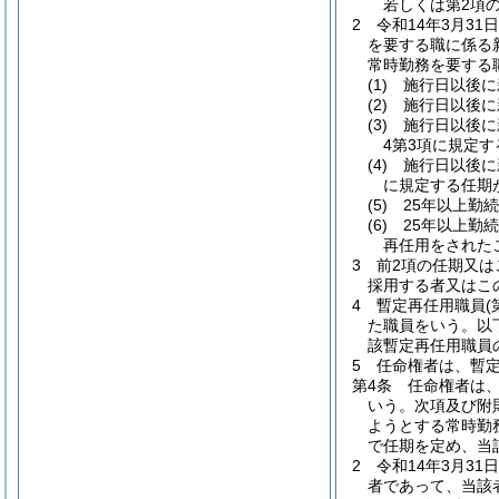
若しくは第2項
2
令和14年3月3
を要する職に係る
常時勤務を要する
(1)
施行日以後に
(2)
施行日以後に
(3)
施行日以後に
4第3項に規定
(4)
施行日以後に
に規定する任期
(5)
25年以上勤
(6)
25年以上勤
再任用をされた
3
前2項の任期又は
採用する者又はこ
4
暫定再任用職員
た職員をいう。以
該暫定再任用職員
5
任命権者は、暫
第4条
任命権者は
いう。次項及び附
ようとする常時勤
で任期を定め、当
2
令和14年3月3
者であって、当該