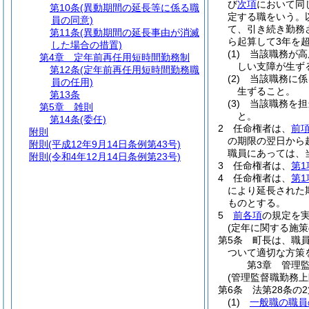
び
次項
において同
第10条
(異動期間の延長等に係る職
定する職をいう。
員の同意)
て、引き続き勤務
第11条
(異動期間の延長事由が消滅
ら起算して3年を
した場合の措置)
(1)
当該職務が高
第4章
定年前再任用短時間勤務制
しい支障が生ず
第12条
(定年前再任用短時間勤務職
(2)
当該職務に係
員の任用)
生ずること。
第13条
(3)
当該職務を担
第5章
雑則
と。
第14条
(委任)
2
任命権者は、
前
附則
の期限の翌日から
附則
(平成12年9月14日条例第43号)
職員にあっては、
附則
(令和4年12月14日条例第23号)
3
任命権者は、
第1
4
任命権者は、
第1
により延長された
ものとする。
5
前各項
の規定を
(定年に関する施策
第5条
町長は、職
ついて適切な方策
第3章
管理
(管理監督職勤務
第6条
法第28条の
(1)
一般職の職員