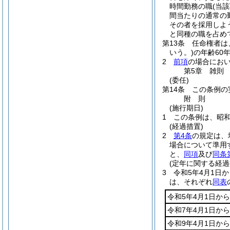
時間勤務の職
(当
間当たりの通常の
その者を採用しよ
と同種の職を占め
第13条
任命権者は
いう。)
の年齢60
2
前項
の場合にお
第5章
雑則
(委任)
第14条
この条例の
附
則
(施行期日)
1
この条例は、昭和
(経過措置)
2
第4条
の規定は、
場合について準用
と、
同項
及び
同条
(定年に関する経過
3
令和5年4月1日
は、それぞれ
同表
令和5年4月1日から
令和7年4月1日から
令和9年4月1日から