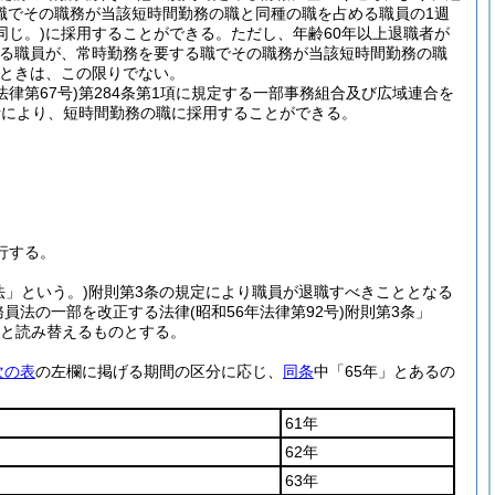
職でその職務が当該短時間勤務の職と同種の職を占める職員の1週
同じ。)
に採用することができる。
ただし、年齢60年以上退職者が
める職員が、常時勤務を要する職でその職務が当該短時間勤務の職
ときは、この限りでない。
法律第67号)
第284条第1項に規定する一部事務組合及び広域連合を
考により、短時間勤務の職に採用することができる。
行する。
法」という。)
附則第3条の規定により職員が退職すべきこととなる
務員法の一部を改正する法律
(昭和56年法律第92号)
附則第3条」
」と読み替えるものとする。
次の表
の左欄に掲げる期間の区分に応じ、
同条
中「65年」とあるの
61年
62年
63年