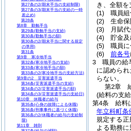
き、全額を
第27条の2
(期末手当の支給制限)
第27条の3
(期末手当の支給の一時
(1)
職員組
差止め)
(2)
生命保
第28条
第8章
勤勉手当
(3)
月賦代
第29条
(勤勉手当の支給)
第30条
(勤勉手当の額)
(4)
貯金及
第30条の2
(期末手当に関する規定
(5)
職員に
の準用)
第31条
(6)
前各号
第9章
寒冷地手当
3
職員の給
第32条
(寒冷地手当の支給)
第33条
(寒冷地手当の額)
に認められ
第33条の2
(寒冷地手当の支給方法)
らない。
第9章の2
災害派遣手当
第34条
(災害派遣手当の支給)
第2章
第34条の2
(災害派遣手当の額)
(給料の支給
第34条の3
(災害派遣手当の支給日)
第10章
休職者の給与
第4条
給料
第35条
(心身の故障による休職)
第36条
(刑事事件に基づく休職)
年立科町条
第36条の2
(休職者の給与の支給制
規定する正
限)
第11章
雑則
よる勤務に
第37条
(給与の減額)