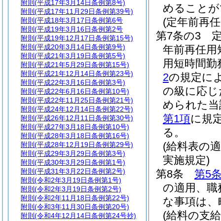
附則
(平成17年3月14日条例第8号)
めることが
附則
(平成17年11月29日条例第39号)
(定年前再
附則
(平成18年3月17日条例第6号
附則
(平成19年3月16日条例第2号
第7条の3
附則
(平成19年12月17日条例第15号)
附則
(平成20年3月14日条例第9号)
年前再任用
附則
(平成21年3月19日条例第5号)
用短時間勤
附則
(平成21年5月29日条例第15号)
附則
(平成21年12月14日条例第23号)
2
の規定に
附則
(平成22年3月16日条例第3号)
の級に応じ
附則
(平成22年6月16日条例第10号)
附則
(平成22年11月25日条例第21号)
められた当
附則
(平成24年12月14日条例第22号)
第1項
に規
附則
(平成26年12月11日条例第30号)
附則
(平成27年3月18日条例第10号)
る。
附則
(平成28年3月18日条例第16号)
(給料表の
附則
(平成28年12月19日条例第29号)
附則
(平成29年3月29日条例第3号)
実施規定)
附則
(平成30年3月29日条例第1号)
附則
(平成31年3月22日条例第2号)
第8条
第5
附則
(令和2年3月19日条例第1号)
の適用、職
附則
(令和2年3月19日条例第2号)
附則
(令和2年11月18日条例第22号)
な事項は、
附則
(令和3年11月30日条例第20号)
(給料の支給
附則
(令和4年12月14日条例第24号抄)