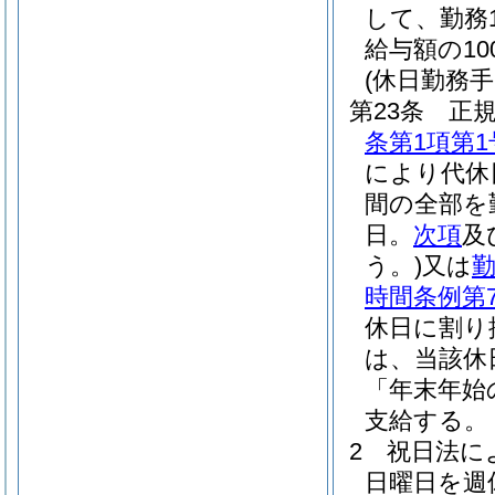
して、勤務
給与額の1
(休日勤務手
第23条
正
条第1項第1
により代休
間の全部を
日。
次項
及
う。)
又は
勤
時間条例第
休日に割り
は、当該休
「年末年始
支給する。
2
祝日法に
日曜日を週