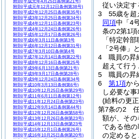
附則
(平成元年4月25日条例第21号)
従い決定す
附則
(平成元年12月12日条例第38号)
附則
(平成2年12月25日条例第35号)
3
55歳を
附則
(平成3年12月25日条例第34号)
同項
中「4
附則
(平成4年12月11日条例第23号)
附則
(平成4年12月24日条例第26号)
条の2第1
附則
(平成5年12月17日条例第26号)
「特定幹部
附則
(平成6年3月11日条例第3号
附則
(平成6年12月12日条例第31号)
「2号俸」
附則
(平成7年3月10日条例第4号
4
職員の昇
附則
(平成7年12月14日条例第22号)
附則
(平成8年12月16日条例第25号
超えて行う
附則
(平成9年6月13日条例第21号)
5
職員の昇
附則
(平成9年9月17日条例第28号)
附則
(平成9年12月24日条例第34号
6
第1項
か
附則
(平成10年3月13日条例第6号)
附則
(平成10年12月25日条例第29号)
し必要な事
附則
(平成11年6月11日条例第12号)
(給料の更正
附則
(平成11年12月24日条例第23号)
附則
(平成12年9月14日条例第44号)
第7条の2
附則
(平成12年12月26日条例第58号)
額が、その
附則
(平成13年12月26日条例第23号)
附則
(平成14年12月13日条例第23号
である他の
附則
(平成15年12月1日条例第26号)
の定めると
附則
(平成16年10月25日条例第20号)