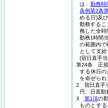
は、
勤務時
条例第2条第
める日)
及
勤務するこ
務した全時
勤務1時間当
の範囲内で
として支給
(宿日直手当
第24条
正
する休日の
を命ぜられ
2
宿日直手
円、日直勤
3
第1項
の
ものとする