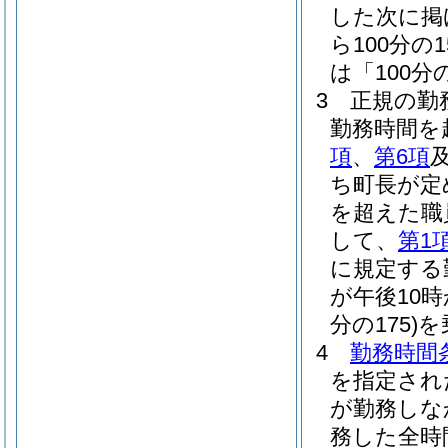
した次に掲
ら100分
は「100分
3
正規の勤
勤務時間を
項
、
第6項
ち町長が定
を超えた職
して、
第1
に規定する勤
が午後10
分の175)
を
4
勤務時間
を指定され
が勤務しな
務した全時