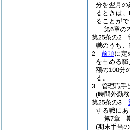
分を翌月の
るときは、
ることがで
第6章の
第25条の2
職のうち、
2
前項
に定
を占める職
額の100
る。
3
管理職手
(時間外勤
第25条の3
する職にあ
第7章
(期末手当の