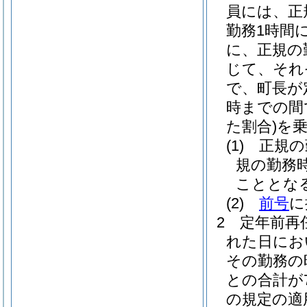
員には、正
勤務1時間
に、正規の
じて、それぞ
で、町長が
時までの間
た割合)
を
(1)
正規の
規の勤務
こととな
(2)
前号
に
2
定年前再
れた日にお
その勤務の
との合計が
の規定の適