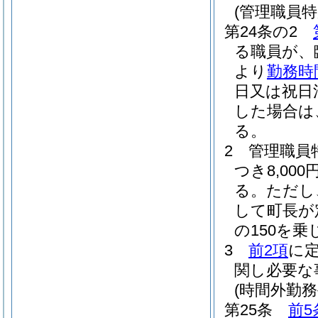
(管理職員特
第24条の2
る職員が、
より
勤務時
日又は祝日
した場合は
る。
2
管理職員
つき8,0
る。
ただし
して町長が
の150を
3
前2項
に
関し必要な
(時間外勤務
第25条
前5