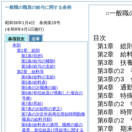
一般職の職員の給与に関する条例
○一般職
昭和36年1月4日 条例第18号
(令和8年4月1日施行)
目次
条項目次
沿革
第1章
総
本則
第1章
総則
第2章
給
第1条
(目的)
第2条
(給与の種類)
第3章
扶
第3条
(給与の支給)
第3章の2
第2章
給料等
第4条
(給料の支給)
第3章の3
第5条
(給料表)
第4章
通
第5条の2
(職務の級)
第6条
(初任給及び異動した場合の
第5章
特
号俸)
第5章の2
第7条
(昇給)
第7条の2
(給料の更正)
第6章
時
第7条の3
(定年前再任用短時間勤務
第6章の2
職員の給料月額)
第8条
(給料表の適用、職務の級の
第7章
期
基準、初任給及び昇給等に関する