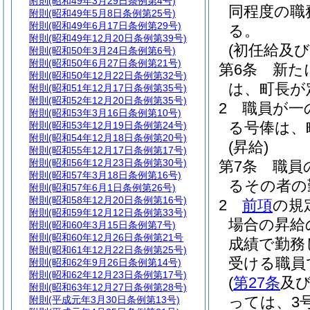
附則
(昭和49年3月29日条例第4号)
同程度の職
附則
(昭和49年5月8日条例第25号)
附則
(昭和49年6月17日条例第29号)
る。
附則
(昭和49年12月20日条例第39号)
(初任給及
附則
(昭和50年3月24日条例第6号)
附則
(昭和50年6月27日条例第21号)
第6条
新た
附則
(昭和50年12月22日条例第32号)
は、町長が
附則
(昭和51年12月17日条例第35号)
附則
(昭和52年12月20日条例第35号)
2
職員が一
附則
(昭和53年3月16日条例第10号)
る号俸は、
附則
(昭和53年12月19日条例第24号)
附則
(昭和54年12月18日条例第20号)
(昇給)
附則
(昭和55年12月17日条例第17号)
附則
(昭和56年12月23日条例第30号)
第7条
職員
附則
(昭和57年3月18日条例第16号)
るその者の
附則
(昭和57年6月1日条例第26号)
附則
(昭和58年12月20日条例第16号)
2
前項
の規
附則
(昭和59年12月12日条例第33号)
場合の昇給
附則
(昭和60年3月15日条例第7号)
附則
(昭和60年12月26日条例第21号
成績で勤務
附則
(昭和61年12月22日条例第25号)
受ける職員
附則
(昭和62年9月26日条例第14号)
附則
(昭和62年12月23日条例第17号)
(
第27条
及
附則
(昭和63年12月27日条例第28号)
っては、3号
附則
(平成元年3月30日条例第13号)