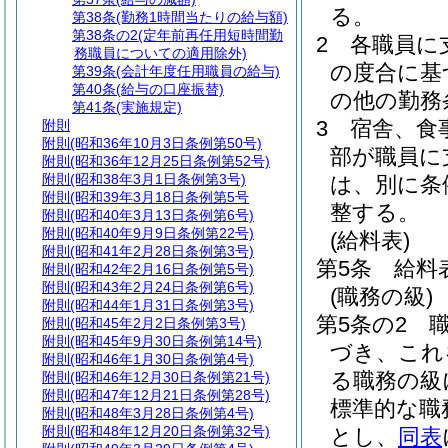
る。
第38条
(勤務1時間当たりの給与額)
第38条の2
(定年前再任用短時間勤
2
各職員に
務職員についての適用除外)
の度合に基
第39条
(会計年度任用職員の給与)
第40条
(給与の口座振替)
の他の勤務
第41条
(実施規定)
3
宿舎、食
附則
附則
(昭和36年10月3日条例第50号)
部が職員に
附則
(昭和36年12月25日条例第52号)
附則
(昭和38年3月1日条例第3号)
は、別に条
附則
(昭和39年3月18日条例第5号
整する。
附則
(昭和40年3月13日条例第6号)
附則
(昭和40年9月9日条例第22号)
(給料表)
附則
(昭和41年2月28日条例第3号)
第5条
給料
附則
(昭和42年2月16日条例第5号)
附則
(昭和43年2月24日条例第6号)
(職務の級)
附則
(昭和44年1月31日条例第3号)
第5条の2
附則
(昭和45年2月2日条例第3号)
附則
(昭和45年9月30日条例第14号)
づき、これ
附則
(昭和46年1月30日条例第4号)
る職務の級
附則
(昭和46年12月30日条例第21号)
附則
(昭和47年12月21日条例第28号)
標準的な職
附則
(昭和48年3月28日条例第4号)
附則
(昭和48年12月20日条例第32号)
とし、
同表