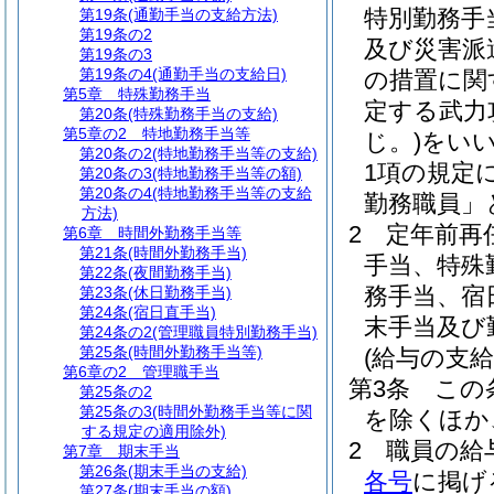
特別勤務手
第19条
(通勤手当の支給方法)
第19条の2
及び災害派
第19条の3
第19条の4
(通勤手当の支給日)
の措置に関
第5章
特殊勤務手当
定する武力
第20条
(特殊勤務手当の支給)
第5章の2
特地勤務手当等
じ。)
をい
第20条の2
(特地勤務手当等の支給)
1項の規定
第20条の3
(特地勤務手当等の額)
第20条の4
(特地勤務手当等の支給
勤務職員」
方法)
2
定年前再
第6章
時間外勤務手当等
第21条
(時間外勤務手当)
手当、特殊
第22条
(夜間勤務手当)
務手当、宿
第23条
(休日勤務手当)
第24条
(宿日直手当)
末手当及び
第24条の2
(管理職員特別勤務手当)
第25条
(時間外勤務手当等)
(給与の支給
第6章の2
管理職手当
第3条
この
第25条の2
第25条の3
(時間外勤務手当等に関
を除くほか
する規定の適用除外)
2
職員の給
第7章
期末手当
第26条
(期末手当の支給)
各号
に掲げ
第27条
(期末手当の額)