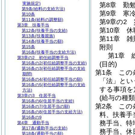
実施規定)
第8章
勤
第9条
(給料の支給方法)
第9章
寒
第10条
第11条
(給料の調整額)
第9章の2
第3章
扶養手当
第10章
休
第12条
(扶養手当の支給)
第13条
(扶養親族)
第11章
雑
第14条
(扶養手当の額)
附則
第15条
第16条
(扶養手当の支給方法)
第1章
第3章の2
初任給調整手当
(目的)
第16条の2
(初任給調整手当の支給)
第16条の3
(初任給調整手当の支給
第1条
この
期間)
第16条の4
(初任給調整手当の額)
「法」とい
第16条の5
(初任給調整手当の支給
する事項を
方法)
第3章の3
住居手当
(給与の種類
第16条の6
(住居手当の支給)
第2条
この
第16条の7
(住居手当の額)
第16条の8
(住居手当の支給方法)
料、扶養手
第16条の9
務手当、特
第4章
通勤手当
第17条
(通勤手当の支給)
務手当、休
第18条
(通勤手当の額)