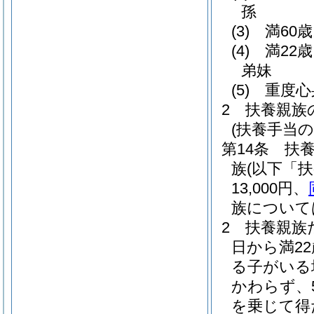
孫
(3)
満60
(4)
満22
弟妹
(5)
重度心
2
扶養親族
(扶養手当の
第14条
扶
族
(以下「
13,000円、
族については
2
扶養親族
日から満2
る子がいる
かわらず、
を乗じて得