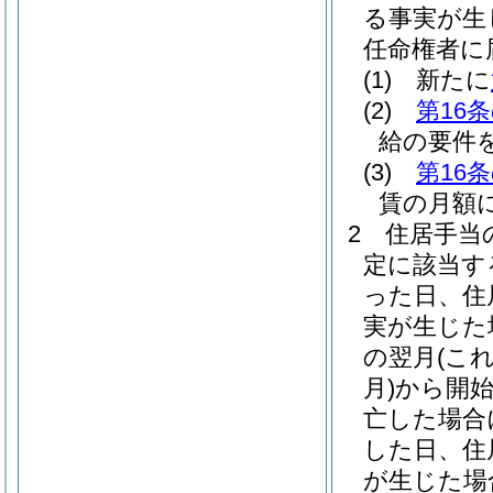
る事実が生
任命権者に
(1)
新たに
(2)
第16条
給の要件
(3)
第16条
賃の月額
2
住居手当
定に該当す
った日、住
実が生じた
の翌月
(こ
月)
から開
亡した場合
した日、住
が生じた場