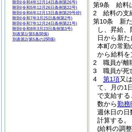
附則
(令和4年12月14日条例第26号)
第9条
給料
附則
(令和5年12月26日条例第22号)
2
給料の支
附則
(令和6年12月13日条例第29号抄)
附則
(令和7年3月25日条例第2号)
第10条
新
附則
(令和7年12月24日条例第21号)
し、昇給、
附則
(令和8年3月23日条例第3号)
別表第1
(第5条関係)
日から新た
別表第2
(第5条の2関係)
本町の常勤
から給料を
2
職員が離
3
職員が死
4
第1項
又
て、月の1
で支給する
数から
勤務
週休日の日
計算する。
(給料の調整