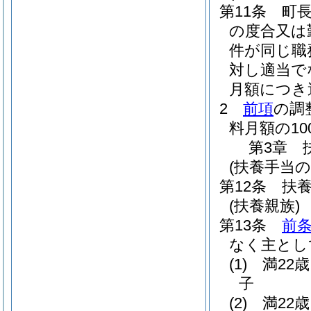
第11条
町
の度合又は
件が同じ職
対し適当で
月額につき
2
前項
の調
料月額の1
第3章
(扶養手当の
第12条
扶
(扶養親族)
第13条
前
なく主とし
(1)
満22
子
(2)
満22