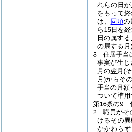
れらの日が
をもって終
は、
同項
の
ら15日を
日の属する
の属する月
3
住居手当
事実が生じ
月の翌月
(
月)
からそ
手当の月額
ついて準用
第16条の9
2
職員がそ
けるその異
かかわらず