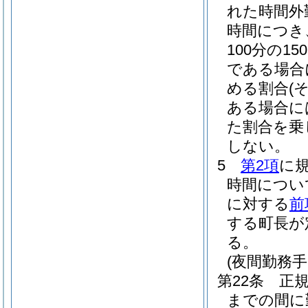
れた時間外
時間につき
100分の150
である場合に
める割合
(
ある場合に
た割合を乗
しない。
5
第2項
に
時間につい
に対する
前
する町長が
る。
(夜間勤務手
第22条
正
までの間に