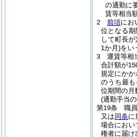
の通勤に
賃等相当
2
前項
にお
位となる期
して町長が
1か月)
をい
3
運賃等相
合計額が15
規定にかか
のうち最も
位期間の月
(通勤手当の
第19条
職
又は
同条
に
場合におい
権者に届け