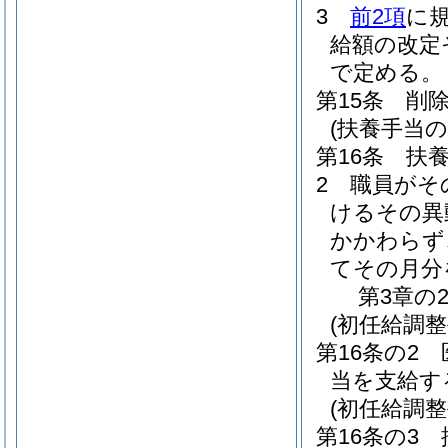
3
前2項
に
給額の改定
で定める。
第15条
削
(扶養手当の
第16条
扶
2
職員がそ
けるその異
かかわらず
てその月分
第3章の
(初任給調整
第16条の2
当を支給す
(初任給調
第16条の3