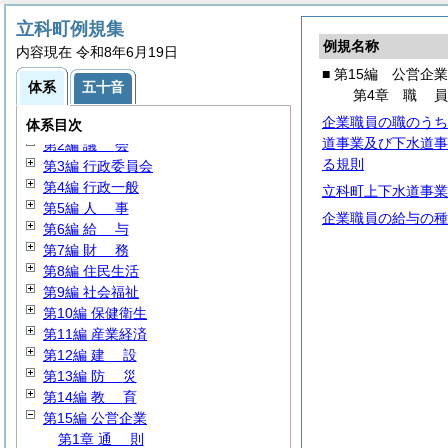
立科町例規集
例規名称
内容現在 令和8年6月19日
■ 第15編 公営企業
体系
五十音
第4章
職
企業職員の職のうち
第1編
総
規
体系目次
道事業及び下水道事
第2編
議
会
る規則
第3編 行政委員会
第4編 行政一般
立科町上下水道事業
第5編
人
事
企業職員の給与の種
第6編
給
与
第7編
財
務
第8編 住民生活
第9編 社会福祉
第10編 保健衛生
第11編 産業経済
第12編
建
設
第13編
防
災
第14編
教
育
第15編 公営企業
第1章
通
則