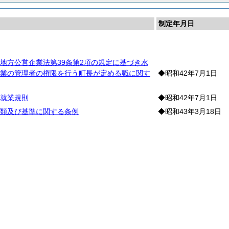
制定年月日
員
地方公営企業法第39条第2項の規定に基づき水
業の管理者の権限を行う町長が定める職に関す
◆昭和42年7月1日
就業規則
◆昭和42年7月1日
類及び基準に関する条例
◆昭和43年3月18日