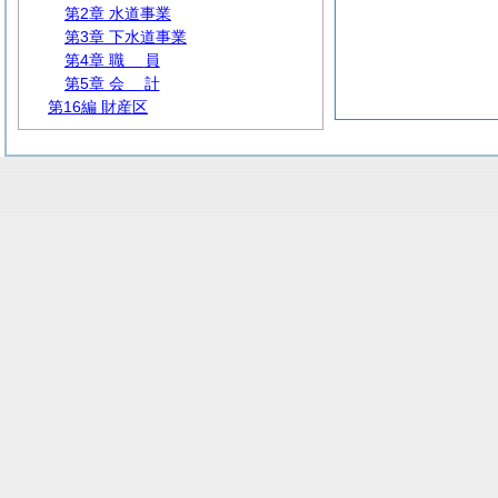
第2章 水道事業
第3章 下水道事業
第4章
職
員
第5章
会
計
第16編 財産区