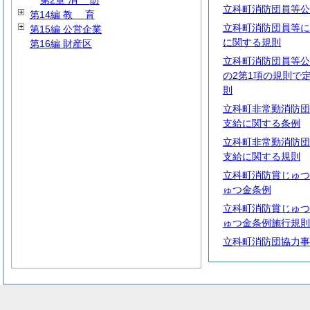
第2章
消
防
立科町消防団員等公
第14編
教
育
立科町消防団員等に
第15編 公営企業
に関する規則
第16編 財産区
立科町消防団員等公
の2第1項の規則で
則
立科町非常勤消防団
支給に関する条例
立科町非常勤消防団
支給に関する規則
立科町消防賞じゅつ
ゅつ金条例
立科町消防賞じゅつ
ゅつ金条例施行規則
立科町消防団協力事