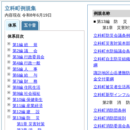
立科町例規集
例規名称
内容現在 令和8年6月19日
■ 第13編
防
災
体系
五十音
第1章 災害対
立科町防災会議条例
体系目次
立科町災害対策本部
第1編
総
規
第2編
議
会
立科町水防協議会条
第3編 行政委員会
立科町自主防災組織
第4編 行政一般
綱
第5編
人
事
諏訪地区山岳遭難防
第6編
給
与
金交付要綱
第7編
財
務
立科町被災者生活再
第8編 住民生活
第9編 社会福祉
立科町新型インフル
第10編 保健衛生
第2章
消
第11編 産業経済
立科町消防団条例
第12編
建
設
第13編
防
災
立科町消防団規則
第1章 災害対策
立科町消防委員会条