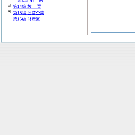
第2章
消
防
第14編
教
育
第15編 公営企業
第16編 財産区