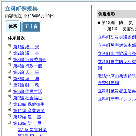
立科町例規集
例規名称
内容現在 令和8年6月19日
■ 第13編
防
災
体系
五十音
第1章 災害対
立科町防災会議条例
体系目次
立科町災害対策本部
第1編
総
規
第2編
議
会
立科町水防協議会条
第3編 行政委員会
立科町自主防災組織
第4編 行政一般
綱
第5編
人
事
諏訪地区山岳遭難防
第6編
給
与
金交付要綱
第7編
財
務
立科町被災者生活再
第8編 住民生活
第9編 社会福祉
立科町新型インフル
第10編 保健衛生
第11編 産業経済
第12編
建
設
第13編
防
災
第1章 災害対策