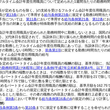
フルタイム会計年度任用職員について定められた1週間当たりの勤務時間
長が定めるものを除く。)
の支給を受けるフルタイム会計年度任用職員の
及び
第13条
において準用する
給与条例第23条
に規定する勤務1時間当た
手当については、
第11条
において準用する
給与条例第21条
、
第12条
にお
る手当の対象となる勤務が特殊勤務手当の支給の対象となるものである
会計年度任用職員が定められた勤務時間中に勤務しないときは、国民の
う。)
(代休日を指定されて、当該休日に割り振られた勤務時間の全部を
月29日から翌年の1月3日までの日
(祝日法による休日を除く。以下「年末
部を勤務したフルタイム会計年度任用職員にあっては、当該休日に代わる
その勤務しない1時間につき、
前条第1項
に規定する勤務1時間当たりの
トタイム会計年度任用職員の給与
年度任用職員の報酬)
を定めるパートタイム会計年度任用職員の報酬の額は、基準月額に、当
の勤務時間及び休暇等に関する条例
(平成7年立科町条例第4号。以下「
額
(1円未満の端数があるときは、その端数を切り捨てた額。以下この条
めるパートタイム会計年度任用職員の報酬の額は、基準月額を21で除し
時間を7.75で除して得た数を乗じて得た額とする。
めるパートタイム会計年度任用職員の報酬の額は、基準月額を162.75
額」とは、これらの規定に規定するパートタイム会計年度任用職員の1
あるとした場合に、その者の職務の内容及び責任、職務遂行上必要とな
に、
第8条
において準用する
給与条例第16条の4
の規定の例により計算し
酬)
当条例第3条
から
第10条
までに規定する業務に従事することを命ぜられ