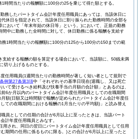
1時間当たりの報酬額に100分の25を乗じて得た額とする。
を勤務したパートタイム会計年度任用職員にあっては、当該休日に
(代休日を指定されて、当該休日に割り振られた勤務時間の全部を
章において「年末年始の休日等」という。)
において、正規の勤務
時間中に勤務した全時間に対して、休日勤務に係る報酬を支給す
務1時間当たりの報酬額に100分の125から100分の150までの範
き支給する報酬の額を算定する場合において、当該額に、50銭未満
円に切り上げるものとする。
年度任用職員
(1週間当たりの勤務時間が著しく短い者として規則で
条例第27条第3項
中「それぞれその基準日現在
(退職し、又は死亡
おいて受けるべき給料及び扶養手当の月額の合計額」とあるのは、
以前6か月以内のパートタイム会計年度任用職員としての在職期間
の月額
(日額又は時間額で報酬が定められたパートタイム会計年度任
しての在職期間における報酬の1月当たりの平均額)
」と読み替え
用職員としての任期の合計が6月以上に至ったときは、当該パート
ム会計年度任用職員とみなす。
任用され、同日の翌日にパートタイム会計年度任用職員として任用
含む期間の任用に係るものに限る。)
との合計が6月以上に至ったと