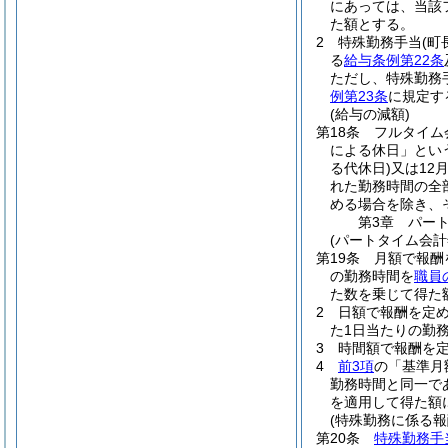
にあっては、当該
た額とする。
2
特殊勤務手当
(町
る
給与条例第22条
ただし、特殊勤務
例第23条
に規定す
(給与の減額)
第18条
フルタイム
による休日」とい
る代休日)
又は12
れた勤務時間の全
める場合を除き、
第3章
パー
(パートタイム会計
第19条
月額で報酬
の勤務時間を
職員
た数を乗じて得た
2
日額で報酬を定
た1日当たりの勤務
3
時間額で報酬を定
4
前3項
の「基準月
勤務時間と同一で
を適用して得た額
(特殊勤務に係る報
第20条
特殊勤務手