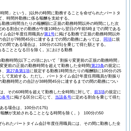
務時間」という。)
以外の時間に勤務することを命ぜられたパートタ
て、時間外勤務に係る報酬を支給する。
る勤務1時間当たりの報酬額に正規の勤務時間以外の時間にした次
定める割合
(その勤務が午後10時から翌日の午前5時までの間である
イム会計年度任用職員が
第1号
に掲げる勤務で正規の勤務時間以外
合計が7時間45分に達するまでの間の勤務にあっては、
同項
に規
の間である場合は、100分の125)
を乗じて得た額とする。
ることとなる日を除く。)
における勤務
の勤務時間
(以下この項において「割振り変更前の正規の勤務時間」
変更前の正規の勤務時間を超えて勤務した全時間
(
第23条
の規定に
き、
第27条第1項
に規定する勤務1時間当たりの報酬額に100分の25
として支給する。
ただし、パートタイム会計年度任用職員が割振り
勤務時間との合計が38時間45分に達するまでの間の勤務につい
は、その60時間を超えて勤務した全時間に対して、
前3項
の規定に
の各号
に掲げる区分に応じて、
当該各号
に定める割合を乗じて得た
る場合は、100分の175)
報酬が支給されることとなる時間を除く。)
100分の50
ぜられたパートタイム会計年度任用職員には、その間に勤務した全