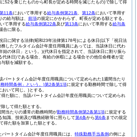
に52を乗じたものから町長が定める時間を減じたもの)
で除して得
第11条
において準用する
給与条例第21条
、
第12条
において準用す
りの給与額は、
前項
の規定にかかわらず、町長が定める額とする。
いて準用する
給与条例第22条
及び
第13条
において準用する
給与条
場合に限る。
祝日に関する法律
(昭和23年法律第178号)
による休日
(以下「祝日法
勤務したフルタイム会計年度任用職員にあっては、当該休日に代わ
年始の休日」という。)
(代休日を指定されて、当該休日に割り振ら
代休日)
である場合、有給の休暇による場合その他任命権者が定
給与額を減額する。
該パートタイム会計年度任用職員について定められた1週間当たり
勤務時間条例」という。)
第2条第1項
に規定する勤務時間で除して得
において同じ。)
とする。
て得た額に、当該パートタイム会計年度任用職員について定められ
で除して得た額とする。
週間当たりの通常の勤務時間が
勤務時間条例第2条第1項
に規定する
る知識、技術及び職務経験等に照らして
第4条
から
第6条
までの規定
て得た額を加算した額とする。
たパートタイム会計年度任用職員には、
特殊勤務手当条例
の例によ