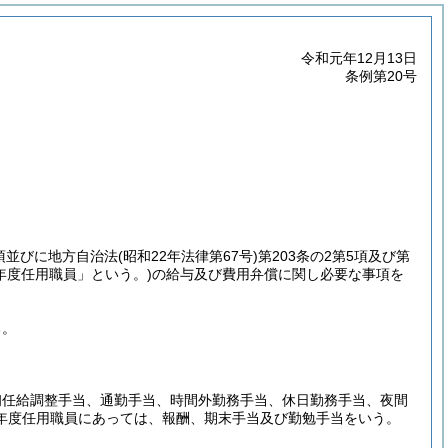
令和元年12月13日
条例第20号
5項並びに地方自治法
(昭和22年法律第67号)
第203条の2第5項及び第
年度任用職員」という。)
の給与及び費用弁償に関し必要な事項を
る。
初任給調整手当、通勤手当、時間外勤務手当、休日勤務手当、夜間
年度任用職員にあっては、報酬、期末手当及び勤勉手当をいう。