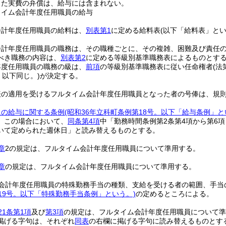
じた実費の弁償は、給与には含まれない。
タイム会計年度任用職員の給与
会計年度任用職員の給料は、
別表第1
に定める給料表
(以下「給料表」とい
会計年度任用職員の職務は、その職種ごとに、その複雑、困難及び責任
べき職務の内容は、
別表第2
に定める等級別基準職務表によるものとす
年度任用職員の職務の級は、
前項
の等級別基準職務表に従い任命権者
(
、以下同じ。)
が決定する。
表の適用を受けるフルタイム会計年度任用職員となった者の号俸は、規
員の給与に関する条例
(昭和36年立科町条例第18号。以下「給与条例」と
。
この場合において、
同条第4項
中「勤務時間条例第2条第4項から第6
いて定められた週休日」と読み替えるものとする。
章
2の規定は、フルタイム会計年度任用職員について準用する。
章
の規定は、フルタイム会計年度任用職員について準用する。
会計年度任用職員の特殊勤務手当の種類、支給を受ける者の範囲、手当
19号。以下「特殊勤務手当条例」という。)
の定めるところによる。
21条第1項
及び
第3項
の規定は、フルタイム会計年度任用職員について準
掲げる字句は、それぞれ
同表
の右欄に掲げる字句に読み替えるものとす