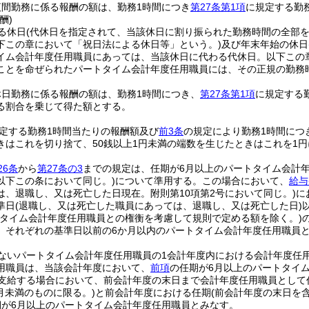
夜間勤務に係る報酬の額は、勤務1時間につき
第27条第1項
に規定する勤務
酬)
る休日
(代休日を指定されて、当該休日に割り振られた勤務時間の全部
下この章において「祝日法による休日等」という。)
及び年末年始の休日
イム会計年度任用職員にあっては、当該休日に代わる代休日。以下この
ことを命ぜられたパートタイム会計年度任用職員には、その正規の勤務
休日勤務に係る報酬の額は、勤務1時間につき、
第27条第1項
に規定する勤
る割合を乗じて得た額とする。
定する勤務1時間当たりの報酬額及び
前3条
の規定により勤務1時間につ
きはこれを切り捨て、50銭以上1円未満の端数を生じたときはこれを1
26条
から
第27条の3
までの規定は、任期が6月以上のパートタイム会計
以下この条において同じ。)
について準用する。
この場合において、
給与
は、退職し、又は死亡した日現在。附則第10項第2号において同じ。)
に
準日
(退職し、又は死亡した職員にあっては、退職し、又は死亡した日)
ルタイム会計年度任用職員との権衡を考慮して規則で定める額を除く。)
、それぞれの基準日以前の6か月以内のパートタイム会計年度任用職員と
ないパートタイム会計年度任用職員の1会計年度内における会計年度任
用職員は、当該会計年度において、
前項
の任期が6月以上のパートタイ
を支給する場合において、前会計年度の末日まで会計年度任用職員として
6月未満のものに限る。)
と前会計年度における任期
(前会計年度の末日を
期が6月以上のパートタイム会計年度任用職員とみなす。