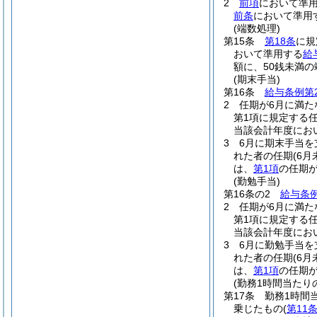
2
前項
において準
前条
において準用
(端数処理)
第15条
第18条
に規
おいて準用する
給
額に、50銭未満
(期末手当)
第16条
給与条例第
2
任期が6月に満た
第1項に規定する
当該会計年度にお
3
6月に期末手当
れた者の任期
(6
は、
第1項
の任期
(勤勉手当)
第16条の2
給与条例
2
任期が6月に満た
第1項に規定する
当該会計年度にお
3
6月に勤勉手当
れた者の任期
(6
は、
第1項
の任期
(勤務1時間当たり
第17条
勤務1時間
乗じたもの
(
第11