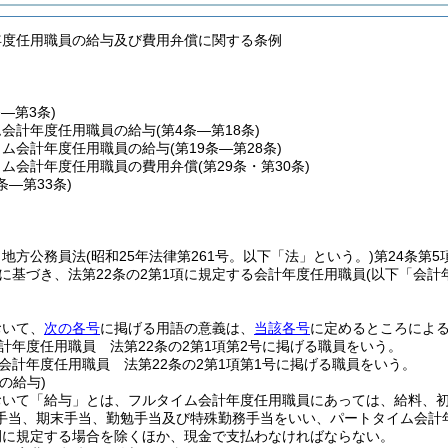
年度任用職員の給与及び費用弁償に関する条例
条―第3条)
ム会計年度任用職員の給与
(第4条―第18条)
イム会計年度任用職員の給与
(第19条―第28条)
イム会計年度任用職員の費用弁償
(第29条・第30条)
1条―第33条)
、地方公務員法
(昭和25年法律第261号。以下「法」という。)
第24条第
定に基づき、法第22条の2第1項に規定する会計年度任用職員
(以下「会計
。
おいて、
次の各号
に掲げる用語の意義は、
当該各号
に定めるところによ
計年度任用職員 法第22条の2第1項第2号に掲げる職員をいう。
会計年度任用職員 法第22条の2第1項第1号に掲げる職員をいう。
の給与)
おいて「給与」とは、フルタイム会計年度任用職員にあっては、給料、
手当、期末手当、勤勉手当及び特殊勤務手当をいい、パートタイム会計
例に規定する場合を除くほか、現金で支払わなければならない。