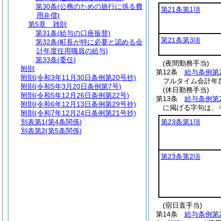
第30条
(公務のための旅行に係る費
第21条第1項
用弁償)
第5章
雑則
第31条
(給与の口座振替)
第21条第3項
第32条
(町長が特に必要と認める会
計年度任用職員の給与)
第33条
(委任)
(夜間勤務手当)
附則
第12条
給与条例第
附則
(令和3年11月30日条例第20号抄)
フルタイム会計年
附則
(令和5年3月20日条例第7号)
(休日勤務手当)
附則
(令和5年12月26日条例第22号)
第13条
給与条例第
附則
(令和6年12月13日条例第29号抄)
に掲げる字句は、
附則
(令和7年12月24日条例第21号抄)
別表第1
(第4条関係)
第23条第1項
別表第2
(第5条関係)
第23条第2項
(宿日直手当)
第14条
給与条例第