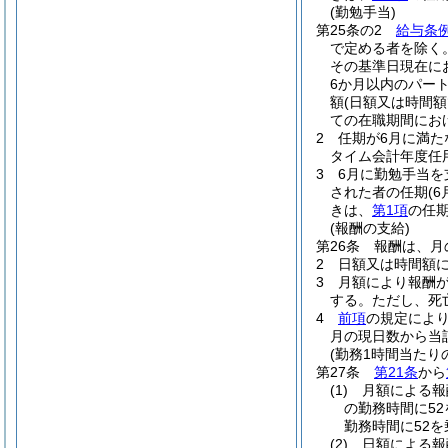
(勤勉手当)
第25条の2
給与条例
で定める者を除く
その基準日現在に
6か月以内のパー
額
(日額又は時間
ての在職期間にお
2
任期が6月に満た
タイム会計年度任
3
6月に勤勉手当
された者の任期
(
きは、
第1項
の任
(報酬の支給)
第26条
報酬は、月
2
日額又は時間額
3
月額により報酬
する。
ただし、死
4
前項
の規定によ
月の現日数から当
(勤務1時間当たり
第27条
第21条
から
(1)
月額による
の勤務時間に5
勤務時間に52
(2)
日額による