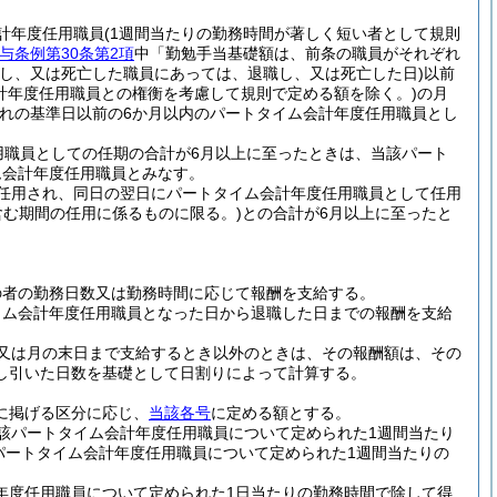
計年度任用職員
(1週間当たりの勤務時間が著しく短い者として規則
与条例第30条第2項
中「勤勉手当基礎額は、前条の職員がそれぞれ
職し、又は死亡した職員にあっては、退職し、又は死亡した日)
以前
計年度任用職員との権衡を考慮して規則で定める額を除く。)
の月
れの基準日以前の6か月以内のパートタイム会計年度任用職員とし
用職員としての任期の合計が6月以上に至ったときは、当該パート
ム会計年度任用職員とみなす。
任用され、同日の翌日にパートタイム会計年度任用職員として任用
含む期間の任用に係るものに限る。)
との合計が6月以上に至ったと
の者の勤務日数又は勤務時間に応じて報酬を支給する。
イム会計年度任用職員となった日から退職した日までの報酬を支給
又は月の末日まで支給するとき以外のときは、その報酬額は、その
し引いた日数を基礎として日割りによって計算する。
に掲げる区分に応じ、
当該各号
に定める額とする。
該パートタイム会計年度任用職員について定められた1週間当たり
パートタイム会計年度任用職員について定められた1週間当たりの
年度任用職員について定められた1日当たりの勤務時間で除して得