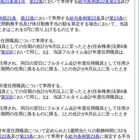
第21条第1項
、
第12条
において準用する
給与条例第22条第1項
及び
例第21条
、
第12条
において準用する
給与条例第22条
及び
第13条
に
夜間勤務手当及び休日勤務手当の額を算定する場合において、当該
ときはこれを1円に切り上げるものとする。
度任用職員について準用する。
職員としての任期の合計が6月以上に至ったとき
(任命権者
(法第6条
び
第3項
において同じ。)
は、当該フルタイム会計年度任用職員は、
任用され、同日の翌日にフルタイム会計年度任用職員として任用さ
む期間の任用に係るものに限る。)
との合計が6月以上に至ったとき
年度任用職員について準用する。
職員としての任期の合計が6月以上に至ったとき
(任命権者
(法第6条
び
第3項
において同じ。)
は、当該フルタイム会計年度任用職員は、
任用され、同日の翌日にフルタイム会計年度任用職員として任用さ
む期間の任用に係るものに限る。)
との合計が6月以上に至ったとき
計年度任用職員について定められた1週間当たりの勤務時間に52を
22条
及び
第13条
において準用する
給与条例第23条
に規定する手当