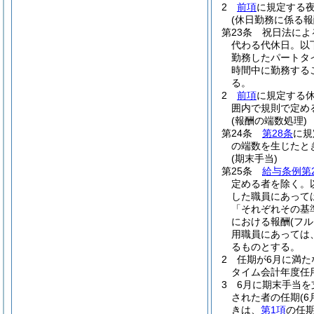
2
前項
に規定する
(休日勤務に係る報
第23条
祝日法によ
代わる代休日。以
勤務したパートタ
時間中に勤務する
る。
2
前項
に規定する
囲内で規則で定め
(報酬の端数処理)
第24条
第28条
に規
の端数を生じたと
(期末手当)
第25条
給与条例第
定める者を除く。
した職員にあって
「それぞれその基
における報酬
(フ
用職員にあっては
るものとする。
2
任期が6月に満た
タイム会計年度任
3
6月に期末手当
された者の任期
(
きは、
第1項
の任