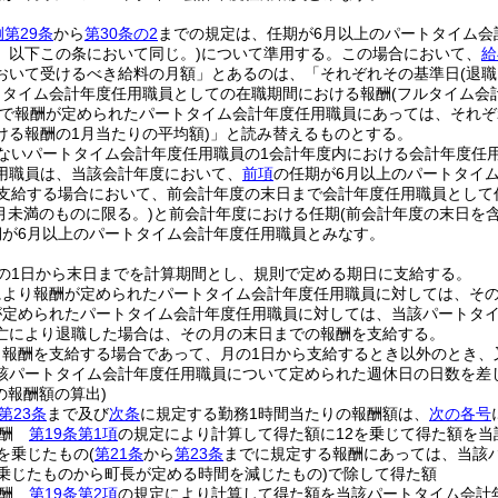
第29条
から
第30条の2
までの規定は、任期が6月以上のパートタイム会
。以下この条において同じ。)
について準用する。
この場合において、
給
おいて受けるべき給料の月額」とあるのは、「それぞれその基準日
(退
トタイム会計年度任用職員としての在職期間における報酬
(フルタイム会
額で報酬が定められたパートタイム会計年度任用職員にあっては、それぞ
ける報酬の1月当たりの平均額)
」と読み替えるものとする。
ないパートタイム会計年度任用職員の1会計年度内における会計年度任
用職員は、当該会計年度において、
前項
の任期が6月以上のパートタイ
を支給する場合において、前会計年度の末日まで会計年度任用職員として
6月未満のものに限る。)
と前会計年度における任期
(前会計年度の末日を
期が6月以上のパートタイム会計年度任用職員とみなす。
の1日から末日までを計算期間とし、規則で定める期日に支給する。
により報酬が定められたパートタイム会計年度任用職員に対しては、そ
が定められたパートタイム会計年度任用職員に対しては、当該パートタ
亡により退職した場合は、その月の末日までの報酬を支給する。
り報酬を支給する場合であって、月の1日から支給するとき以外のとき、
該パートタイム会計年度任用職員について定められた週休日の日数を差
の報酬額の算出)
第23条
まで及び
次条
に規定する勤務1時間当たりの報酬額は、
次の各号
報酬
第19条第1項
の規定により計算して得た額に12を乗じて得た額を当
2を乗じたもの
(
第21条
から
第23条
までに規定する報酬にあっては、当該
を乗じたものから町長が定める時間を減じたもの)
で除して得た額
報酬
第19条第2項
の規定により計算して得た額を当該パートタイム会計