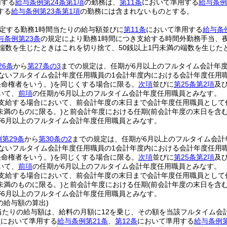
用する
給与条例第24条第1項
の勤務は、
第11条
において準用する
給与条例
する
給与条例第23条第1項
の勤務には含まれないものとする。
定する勤務1時間当たりの給与額並びに
第11条
において準用する
給与条
与条例第23条
の規定により勤務1時間につき支給する時間外勤務手当、
の端数を生じたときはこれを切り捨て、50銭以上1円未満の端数を生じた
26条
から
第27条の3
までの規定は、任期が6月以上のフルタイム会計年
ないフルタイム会計年度任用職員の1会計年度内における会計年度任用
任命権者をいう。)
を同じくする場合に限る。
次項
並びに
第25条第2項
及
いて、
前項
の任期が6月以上のフルタイム会計年度任用職員とみなす。
を支給する場合において、前会計年度の末日まで会計年度任用職員として
月未満のものに限る。)
と前会計年度における任期
(前会計年度の末日を含
が6月以上のフルタイム会計年度任用職員とみなす。
第29条
から
第30条の2
までの規定は、任期が6月以上のフルタイム会計
ないフルタイム会計年度任用職員の1会計年度内における会計年度任用
任命権者をいう。)
を同じくする場合に限る。
次項
並びに
第25条第2項
及
いて、
前項
の任期が6月以上のフルタイム会計年度任用職員とみなす。
を支給する場合において、前会計年度の末日まで会計年度任用職員として
月未満のものに限る。)
と前会計年度における任期
(前会計年度の末日を含
が6月以上のフルタイム会計年度任用職員とみなす。
の給与額の算出)
当たりの給与額は、給料の月額に12を乗じ、その額を当該フルタイム会
条
において準用する
給与条例第21条
、
第12条
において準用する
給与条例第