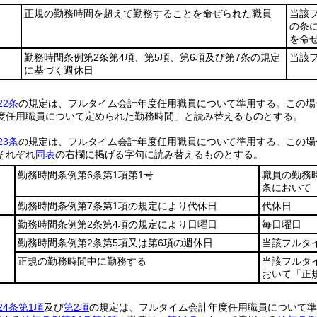
正規の勤務時間を超えて勤務することを命ぜられた職員
当該
の条
を命
勤務時間条例第2条第4項、第5項、第6項及び第7条の規定
当該
に基づく週休日
22条
の規定は、フルタイム会計年度任用職員について準用する。
この場
度任用職員について定められた勤務時間」と読み替えるものとする。
23条
の規定は、フルタイム会計年度任用職員について準用する。
この場
それぞれ
同表
の右欄に掲げる字句に読み替えるものとする。
勤務時間条例第6条第1項第1号
職員の勤務
条において
勤務時間条例第7条第1項の規定により代休日
代休日
勤務時間条例第2条第4項の規定により日曜日
毎日曜日
勤務時間条例第2条第5項又は第6項の週休日
当該フルタ
正規の勤務時間中に勤務する
当該フルタ
おいて「正
24条第1項
及び
第2項
の規定は、フルタイム会計年度任用職員について準