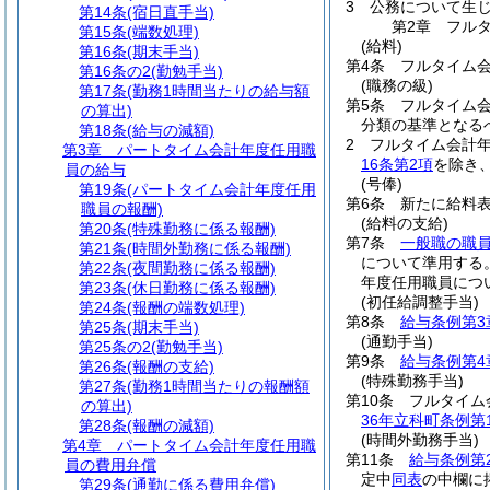
3
公務について生
第14条
(宿日直手当)
第2章
フル
第15条
(端数処理)
(給料)
第16条
(期末手当)
第4条
フルタイム
第16条の2
(勤勉手当)
(職務の級)
第17条
(勤務1時間当たりの給与額
第5条
フルタイム
の算出)
分類の基準となる
第18条
(給与の減額)
2
フルタイム会計
第3章
パートタイム会計年度任用職
16条第2項
を除き
員の給与
(号俸)
第19条
(パートタイム会計年度任用
第6条
新たに給料
職員の報酬)
(給料の支給)
第20条
(特殊勤務に係る報酬)
第7条
一般職の職
第21条
(時間外勤務に係る報酬)
について準用する
第22条
(夜間勤務に係る報酬)
年度任用職員につ
第23条
(休日勤務に係る報酬)
(初任給調整手当)
第24条
(報酬の端数処理)
第8条
給与条例第3
第25条
(期末手当)
(通勤手当)
第25条の2
(勤勉手当)
第9条
給与条例第4
第26条
(報酬の支給)
(特殊勤務手当)
第27条
(勤務1時間当たりの報酬額
第10条
フルタイム
の算出)
36年立科町条例第
第28条
(報酬の減額)
(時間外勤務手当)
第4章
パートタイム会計年度任用職
第11条
給与条例第
員の費用弁償
定中
同表
の中欄に
第29条
(通勤に係る費用弁償)