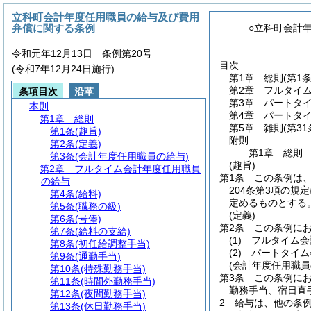
立科町会計年度任用職員の給与及び費用
弁償に関する条例
○立科町会計
令和元年12月13日 条例第20号
目次
(令和7年12月24日施行)
第1章
総則
(第1
第2章
フルタイ
条項目次
沿革
第3章
パートタ
本則
第4章
パートタ
第1章
総則
第5章
雑則
(第3
第1条
(趣旨)
附則
第2条
(定義)
第1章
総則
第3条
(会計年度任用職員の給与)
(趣旨)
第2章
フルタイム会計年度任用職員
第1条
この条例は
の給与
204条第3項の規
第4条
(給料)
定めるものとする
第5条
(職務の級)
(定義)
第6条
(号俸)
第2条
この条例に
第7条
(給料の支給)
(1)
フルタイム会
第8条
(初任給調整手当)
(2)
パートタイム
第9条
(通勤手当)
(会計年度任用職員
第10条
(特殊勤務手当)
第3条
この条例に
第11条
(時間外勤務手当)
勤務手当、宿日直
第12条
(夜間勤務手当)
2
給与は、他の条
第13条
(休日勤務手当)