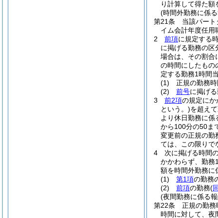
り計算して得た額
(時間外勤務に係る
第21条
当該パート
イム会計年度任用
2
前項
に規定する
に掲げる勤務の区分
場合は、その割合に
の時間にしたもの
定する勤務1時間当
(1)
正規の勤務時
(2)
前号
に掲げる
3
前2項
の規定にか
という。)
を超えて
より休日勤務に係
から100分の5
変更前の正規の勤
ては、この限りで
4
次に掲げる時間の
かかわらず、勤務
額を時間外勤務に
(1)
第1項
の勤務の
(2)
前項
の勤務
(
(夜間勤務に係る報
第22条
正規の勤務
時間に対して、夜