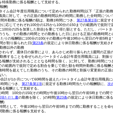
を特殊勤務に係る報酬として支給する。
報酬)
タイム会計年度任用職員について定められた勤務時間
(以下「正規の勤
職員に対して、その正規の勤務時間以外の時間に勤務した全時間につい
時間外勤務に係る報酬の額は、勤務1時間につき、
第27条第1項
に規定す
に応じてそれぞれ100分の125から100分の150までの範囲内で規則で
100分の25を加算した割合)
を乗じて得た額とする。
ただし、パートタ
のうち、その勤務の時間とその勤務をした日における正規の勤務時間との
たりの報酬額に100分の100
(その勤務が午後10時から翌日の午前5時まで
間が割り振られた日
(
第23条
の規定により休日勤務に係る報酬が支給され
勤務以外の勤務
かわらず、週休日の振替により、あらかじめ割り振られた1週間の正規
勤務することを命ぜられたパートタイム会計年度任用職員には、割振り
る報酬が支給されることとなる時間を除く。)
に対して、勤務1時間につ
0までの範囲内で規則で定める割合を乗じて得た額を時間外勤務に係る報酬
務時間を超えてした勤務のうち、その勤務の時間と割振り変更前の正規の
ない。
合計が1か月について60時間を超えたパートタイム会計年度任用職員に
1時間につき、
第27条第1項
に規定する勤務1時間当たりの報酬額に、
次
係る報酬として支給する。
時間 100分の150
(その時間が午後10時から翌日の午前5時までの間であ
同項ただし書
の勤務を除く。)
の時間
(
第23条
の規定により休日勤務に係る
酬)
時間として、午後10時から翌日の午前5時までの間に勤務することを命
間勤務に係る報酬を支給する。