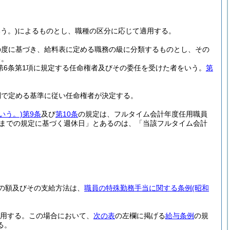
う。)
によるものとし、職種の区分に応じて適用する。
の度に基づき、給料表に定める職務の級に分類するものとし、その
る。
法第6条第1項に規定する任命権者及びその委任を受けた者をいう。
第
則で定める基準に従い任命権者が決定する。
いう。)
第9条
及び
第10条
の規定は、フルタイム会計年度任用職員
項までの規定に基づく週休日」とあるのは、「当該フルタイム会計
の額及びその支給方法は、
職員の特殊勤務手当に関する条例
(昭和
用する。
この場合において、
次の表
の左欄に掲げる
給与条例
の規
る。