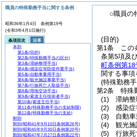
職員の特殊勤務手当に関する条例
○職員の
昭和36年1月4日 条例第19号
(令和3年4月1日施行)
(目的)
条項目次
沿革
第1条
この
本則
第1条
(目的)
条第5項及
第2条
(特殊勤務手当の区分)
第3条
(滞納整理手当)
町条例第18
第4条
(感染症等防疫作業手当)
関する事項
第5条
(自動車乗用手当)
第6条
(観光施設事業手当)
(特殊勤務手
第7条
(行旅死亡人取扱手当)
第2条
特殊
第8条
(用地交渉手当)
第9条
(索道主任技術者手当)
(1)
滞納整
第10条
(索道主任手当)
(2)
感染症
第11条
(特殊勤務手当の支給制限)
第12条
(特殊勤務手当の支給)
(3)
自動車
附則
(4)
観光施
附則
(昭和41年9月10日条例第26号)
附則
(昭和45年9月30日条例第20号)
(5)
行旅死
附則
(昭和47年7月27日条例第22号)