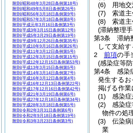
附則
(昭和48年3月28日条例第18号)
(6)
用地交
附則
(昭和49年5月8日条例第26号)
(7)
索道主
附則
(昭和56年3月18日条例第9号)
附則
(昭和57年3月18日条例第8号)
(8)
索道主
附則
(平成元年3月16日条例第3号)
(滞納整理手
附則
(平成3年3月15日条例第12号)
附則
(平成5年3月29日条例第19号)
第3条
滞納
附則
(平成9年12月26日条例第35号)
して支給す
附則
(平成10年9月16日条例第26号)
附則
(平成11年3月12日条例第5号)
2
前項
の手
附則
(平成12年3月15日条例第15号)
(感染症等防
附則
(平成12年12月15日条例第53号)
附則
(平成13年3月15日条例第5号)
第4条
感染
附則
(平成14年3月14日条例第7号)
附則
(平成16年3月12日条例第4号)
発生するお
附則
(平成16年12月13日条例第22号)
掲げる作業
附則
(平成17年12月16日条例第42号)
附則
(平成21年3月19日条例第6号)
(1)
感染症
附則
(平成27年12月18日条例第34号)
(2)
感染症
附則
(平成28年3月18日条例第5号)
附則
(令和2年3月31日条例第6号)
物件の処
附則
(令和2年9月18日条例第19号)
(3)
伝染病
附則
(令和3年3月23日条例第3号)
業