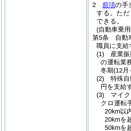
2
前項
の手
する。
ただ
できる。
(自動車乗用
第5条
自動
職員に支給
(1)
産業振
の運転業
冬期
(12月
(2)
特殊自
円を支給
(3)
マイク
クロ運転
20km以
20kmを
50kmを