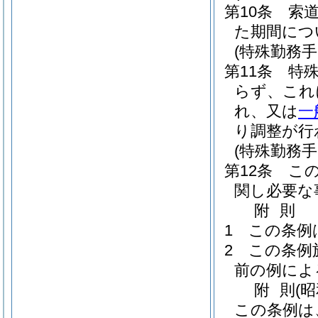
第10条
索
た期間につ
(特殊勤務
第11条
特
らず、これ
れ、又は
一
り調整が行
(特殊勤務手
第12条
こ
関し必要な
附
則
1
この条例
2
この条例
前の例によ
附
則
(
この条例は