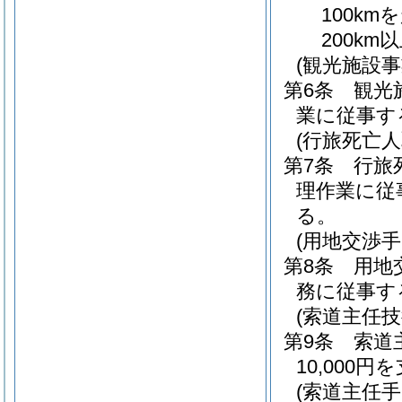
100km
200km以
(観光施設事
第6条
観光
業に従事す
(行旅死亡人
第7条
行旅
理作業に従
る。
(用地交渉手
第8条
用地
務に従事す
(索道主任技
第9条
索道
10,000
(索道主任手