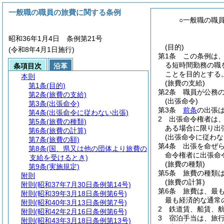
一般職の職員の旅費に関する条例
○一般職の職
昭和36年1月4日 条例第21号
(目的)
(令和8年4月1日施行)
第1条
この条例は
る短時間勤務の職を
条項目次
沿革
ことを目的とする
本則
(旅費の支給)
第1条
(目的)
第2条
職員が公務
第2条
(旅費の支給)
(出張命令)
第3条
(出張命令)
第3条
前条
の出張
第4条
(出張命令に従わない出張)
2
出張命令権者は
第5条
(旅費の種類)
ある場合に限り出
第6条
(旅費の計算)
(出張命令に従わな
第7条
(旅費の額)
第4条
出張を命ぜ
第8条
(国、県又は他の団体より旅費の
命令権者に出張命
支給を受けるとき)
(旅費の種類)
第9条
(実施規定)
第5条
旅費の種類
附則
(旅費の計算)
附則
(昭和37年7月30日条例第14号)
第6条
旅費は、最
附則
(昭和39年3月18日条例第6号)
最も経済的な通常
附則
(昭和40年3月13日条例第7号)
2
鉄道賃、船賃、
附則
(昭和42年2月16日条例第6号)
3
宿泊手当は、旅
附則
(昭和43年3月18日条例第13号)