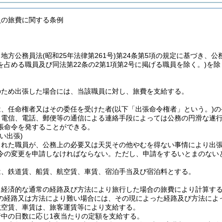
員の旅費に関する条例
、地方公務員法
(昭和25年法律第261号)
第24条第5項の規定に基づき、公
占める職員及び同法第22条の2第1項第2号に掲げる職員を除く。)
を除
。
のため出張した場合には、当該職員に対し、旅費を支給する。
は、任命権者又はその委任を受けた者
(以下「出張命令権者」という。)
の
、電信、電話、郵便等の通信による連絡手段によっては公務の円滑な遂
張命令を発することができる。
い出張)
られた職員が、公務上の必要又は天災その他やむを得ない事情により出
令の変更を申請しなければならない。
ただし、申請をするいとまのない
は、鉄道賃、船賃、航空賃、車賃、宿泊手当及び宿泊料とする。
も経済的な通常の経路及び方法により旅行した場合の旅費により計算す
の経路又は方法により難い場合には、その現によった経路及び方法によ
航空賃、車賃は、旅客運賃等により支給する。
行中の日数に応じ1夜当たりの定額を支給する。