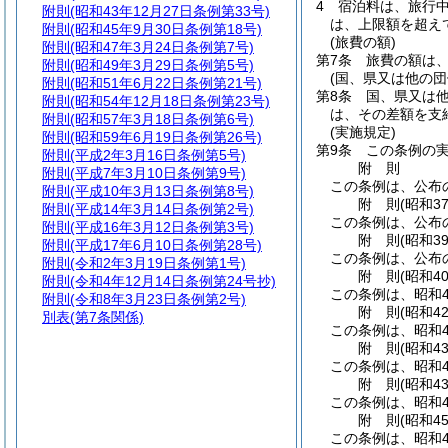
4
宿泊料は、旅行
附則
(昭和43年12月27日条例第33号)
は、上限額を超え
附則
(昭和45年9月30日条例第18号)
(旅費の額)
附則
(昭和47年3月24日条例第7号)
第7条
旅費の額は
附則
(昭和49年3月29日条例第5号)
(国、県又は他の
附則
(昭和51年6月22日条例第21号)
第8条
国、県又は
附則
(昭和54年12月18日条例第23号)
は、その差額を支
附則
(昭和57年3月18日条例第6号)
(実施規定)
附則
(昭和59年6月19日条例第26号)
第9条
この条例の
附則
(平成2年3月16日条例第5号)
附
則
附則
(平成7年3月10日条例第9号)
この条例は、公布
附則
(平成10年3月13日条例第8号)
附
則
(昭和3
附則
(平成14年3月14日条例第2号)
この条例は、公布
附則
(平成16年3月12日条例第3号)
附
則
(昭和3
附則
(平成17年6月10日条例第28号)
この条例は、公布
附則
(令和2年3月19日条例第1号)
附
則
(昭和4
附則
(令和4年12月14日条例第24号抄)
この条例は、昭和4
附則
(令和8年3月23日条例第2号)
附
則
(昭和4
別表
(第7条関係)
この条例は、昭和4
附
則
(昭和4
この条例は、昭和4
附
則
(昭和4
この条例は、昭和4
附
則
(昭和4
この条例は、昭和4