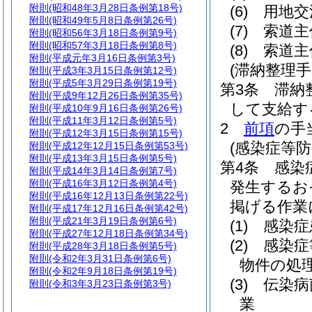
附則
(昭和48年3月28日条例第18号)
(6)
用地交
附則
(昭和49年5月8日条例第26号)
(7)
索道主
附則
(昭和56年3月18日条例第9号)
附則
(昭和57年3月18日条例第8号)
(8)
索道主
附則
(平成元年3月16日条例第3号)
(滞納整理手
附則
(平成3年3月15日条例第12号)
附則
(平成5年3月29日条例第19号)
第3条
滞納
附則
(平成9年12月26日条例第35号)
して支給す
附則
(平成10年9月16日条例第26号)
附則
(平成11年3月12日条例第5号)
2
前項
の手
附則
(平成12年3月15日条例第15号)
(感染症等防
附則
(平成12年12月15日条例第53号)
附則
(平成13年3月15日条例第5号)
第4条
感染
附則
(平成14年3月14日条例第7号)
附則
(平成16年3月12日条例第4号)
発生するお
附則
(平成16年12月13日条例第22号)
掲げる作業
附則
(平成17年12月16日条例第42号)
附則
(平成21年3月19日条例第6号)
(1)
感染症
附則
(平成27年12月18日条例第34号)
(2)
感染症
附則
(平成28年3月18日条例第5号)
附則
(令和2年3月31日条例第6号)
物件の処
附則
(令和2年9月18日条例第19号)
(3)
伝染病
附則
(令和3年3月23日条例第3号)
業