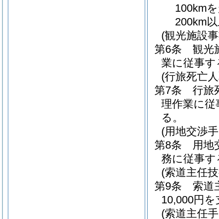
100km
200km以
(観光施設事
第6条
観光
業に従事す
(行旅死亡人
第7条
行旅
理作業に従
る。
(用地交渉手
第8条
用地
務に従事す
(索道主任技
第9条
索道
10,000
(索道主任手