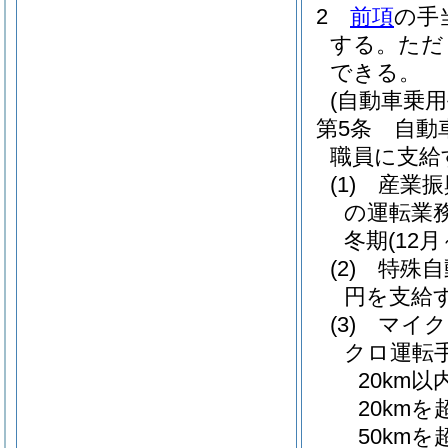
2
前項
の手
する。
ただ
できる。
(自動車乗用
第5条
自動
職員に支給
(1)
産業振
の運転業
冬期
(12月
(2)
特殊自
円を支給
(3)
マイク
クロ運転
20km以
20kmを
50kmを