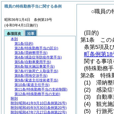
職員の特殊勤務手当に関する条例
○職員の
昭和36年1月4日 条例第19号
(令和3年4月1日施行)
(目的)
条項目次
沿革
第1条
この
本則
第1条
(目的)
条第5項及
第2条
(特殊勤務手当の区分)
第3条
(滞納整理手当)
町条例第18
第4条
(感染症等防疫作業手当)
関する事項
第5条
(自動車乗用手当)
第6条
(観光施設事業手当)
(特殊勤務手
第7条
(行旅死亡人取扱手当)
第2条
特殊
第8条
(用地交渉手当)
第9条
(索道主任技術者手当)
(1)
滞納整
第10条
(索道主任手当)
(2)
感染症
第11条
(特殊勤務手当の支給制限)
第12条
(特殊勤務手当の支給)
(3)
自動車
附則
(4)
観光施
附則
(昭和41年9月10日条例第26号)
附則
(昭和45年9月30日条例第20号)
(5)
行旅死
附則
(昭和47年7月27日条例第22号)