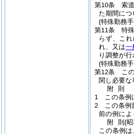
第10条
索
た期間につ
(特殊勤務
第11条
特
らず、これ
れ、又は
一
り調整が行
(特殊勤務手
第12条
こ
関し必要な
附
則
1
この条例
2
この条例
前の例によ
附
則
(
この条例は