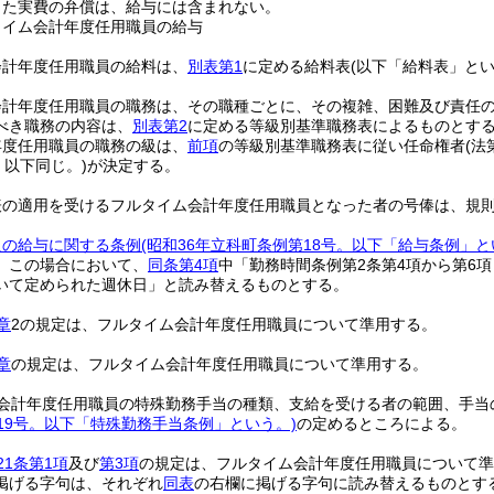
じた実費の弁償は、給与には含まれない。
タイム会計年度任用職員の給与
会計年度任用職員の給料は、
別表第1
に定める給料表
(以下「給料表」とい
会計年度任用職員の職務は、その職種ごとに、その複雑、困難及び責任
べき職務の内容は、
別表第2
に定める等級別基準職務表によるものとす
年度任用職員の職務の級は、
前項
の等級別基準職務表に従い任命権者
(
、以下同じ。)
が決定する。
表の適用を受けるフルタイム会計年度任用職員となった者の号俸は、規
員の給与に関する条例
(昭和36年立科町条例第18号。以下「給与条例」と
。
この場合において、
同条第4項
中「勤務時間条例第2条第4項から第6
いて定められた週休日」と読み替えるものとする。
章
2の規定は、フルタイム会計年度任用職員について準用する。
章
の規定は、フルタイム会計年度任用職員について準用する。
会計年度任用職員の特殊勤務手当の種類、支給を受ける者の範囲、手当
19号。以下「特殊勤務手当条例」という。)
の定めるところによる。
21条第1項
及び
第3項
の規定は、フルタイム会計年度任用職員について準
掲げる字句は、それぞれ
同表
の右欄に掲げる字句に読み替えるものとす