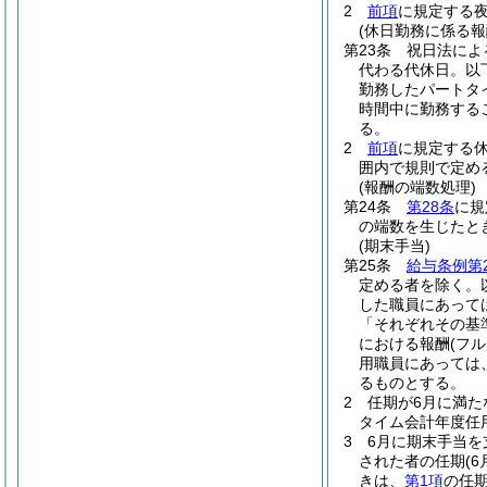
2
前項
に規定する
(休日勤務に係る報
第23条
祝日法によ
代わる代休日。以
勤務したパートタ
時間中に勤務する
る。
2
前項
に規定する
囲内で規則で定め
(報酬の端数処理)
第24条
第28条
に規
の端数を生じたと
(期末手当)
第25条
給与条例第
定める者を除く。
した職員にあって
「それぞれその基
における報酬
(フ
用職員にあっては
るものとする。
2
任期が6月に満た
タイム会計年度任
3
6月に期末手当
された者の任期
(
きは、
第1項
の任