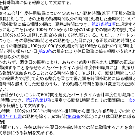
を特殊勤務に係る報酬として支給する。
報酬)
タイム会計年度任用職員について定められた勤務時間
(以下「正規の勤
職員に対して、その正規の勤務時間以外の時間に勤務した全時間につい
時間外勤務に係る報酬の額は、勤務1時間につき、
第27条第1項
に規定す
に応じてそれぞれ100分の125から100分の150までの範囲内で規則で
100分の25を加算した割合)
を乗じて得た額とする。
ただし、パートタ
のうち、その勤務の時間とその勤務をした日における正規の勤務時間との
たりの報酬額に100分の100
(その勤務が午後10時から翌日の午前5時まで
間が割り振られた日
(
第23条
の規定により休日勤務に係る報酬が支給され
勤務以外の勤務
かわらず、週休日の振替により、あらかじめ割り振られた1週間の正規
勤務することを命ぜられたパートタイム会計年度任用職員には、割振り
る報酬が支給されることとなる時間を除く。)
に対して、勤務1時間につ
0までの範囲内で規則で定める割合を乗じて得た額を時間外勤務に係る報酬
務時間を超えてした勤務のうち、その勤務の時間と割振り変更前の正規の
ない。
合計が1か月について60時間を超えたパートタイム会計年度任用職員に
1時間につき、
第27条第1項
に規定する勤務1時間当たりの報酬額に、
次
係る報酬として支給する。
時間 100分の150
(その時間が午後10時から翌日の午前5時までの間であ
同項ただし書
の勤務を除く。)
の時間
(
第23条
の規定により休日勤務に係る
酬)
時間として、午後10時から翌日の午前5時までの間に勤務することを命
間勤務に係る報酬を支給する。