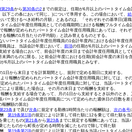
第29条
から
第30条の2
までの規定は、任期が6月以上のパートタイム会
。以下この条において同じ。)
について準用する。
この場合において、
給
おいて受けるべき給料の月額」とあるのは、「それぞれその基準日
(退
トタイム会計年度任用職員としての在職期間における報酬
(フルタイム会
額で報酬が定められたパートタイム会計年度任用職員にあっては、それぞ
ける報酬の1月当たりの平均額)
」と読み替えるものとする。
ないパートタイム会計年度任用職員の1会計年度内における会計年度任
用職員は、当該会計年度において、
前項
の任期が6月以上のパートタイ
を支給する場合において、前会計年度の末日まで会計年度任用職員として
6月未満のものに限る。)
と前会計年度における任期
(前会計年度の末日を
期が6月以上のパートタイム会計年度任用職員とみなす。
の1日から末日までを計算期間とし、規則で定める期日に支給する。
により報酬が定められたパートタイム会計年度任用職員に対しては、そ
が定められたパートタイム会計年度任用職員に対しては、当該パートタ
亡により退職した場合は、その月の末日までの報酬を支給する。
り報酬を支給する場合であって、月の1日から支給するとき以外のとき、
該パートタイム会計年度任用職員について定められた週休日の日数を差
の報酬額の算出)
第23条
まで及び
次条
に規定する勤務1時間当たりの報酬額は、
次の各号
報酬
第19条第1項
の規定により計算して得た額に12を乗じて得た額を当
2を乗じたもの
(
第21条
から
第23条
までに規定する報酬にあっては、当該
を乗じたものから町長が定める時間を減じたもの)
で除して得た額
報酬
第19条第2項
の規定により計算して得た額を当該パートタイム会計