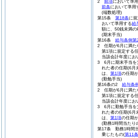
2
前項
において準
前条
において準用
(端数処理)
第15条
第18条
に規
おいて準用する
給
額に、50銭未満
(期末手当)
第16条
給与条例第
2
任期が6月に満た
第1項に規定する
当該会計年度にお
3
6月に期末手当
れた者の任期
(6
は、
第1項
の任期
(勤勉手当)
第16条の2
給与条例
2
任期が6月に満た
第1項に規定する
当該会計年度にお
3
6月に勤勉手当
れた者の任期
(6
は、
第1項
の任期
(勤務1時間当たり
第17条
勤務1時間
乗じたもの
(
第11