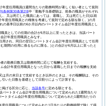
計年度任用職員
(1週間当たりの勤務時間が著しく短い者として規則
与条例第30条第2項
中「勤勉手当基礎額は、前条の職員がそれぞれ
職し、又は死亡した職員にあっては、退職し、又は死亡した日)
以前
計年度任用職員との権衡を考慮して規則で定める額を除く。)
の月
れの基準日以前の6か月以内のパートタイム会計年度任用職員とし
用職員としての任期の合計が6月以上に至ったときは、当該パート
ム会計年度任用職員とみなす。
任用され、同日の翌日にパートタイム会計年度任用職員として任用
含む期間の任用に係るものに限る。)
との合計が6月以上に至ったと
の者の勤務日数又は勤務時間に応じて報酬を支給する。
イム会計年度任用職員となった日から退職した日までの報酬を支給
又は月の末日まで支給するとき以外のときは、その報酬額は、その
し引いた日数を基礎として日割りによって計算する。
に掲げる区分に応じ、
当該各号
に定める額とする。
該パートタイム会計年度任用職員について定められた1週間当たり
パートタイム会計年度任用職員について定められた1週間当たりの
年度任用職員について定められた1日当たりの勤務時間で除して得