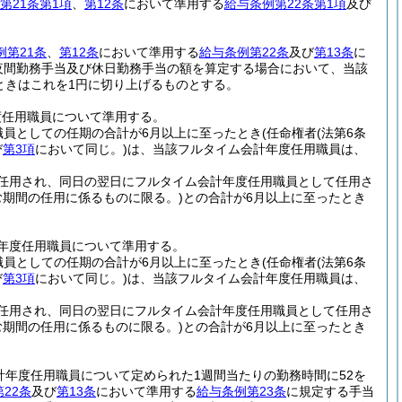
第21条第1項
、
第12条
において準用する
給与条例第22条第1項
及び
例第21条
、
第12条
において準用する
給与条例第22条
及び
第13条
に
夜間勤務手当及び休日勤務手当の額を算定する場合において、当該
ときはこれを1円に切り上げるものとする。
度任用職員について準用する。
職員としての任期の合計が6月以上に至ったとき
(任命権者
(法第6条
び
第3項
において同じ。)
は、当該フルタイム会計年度任用職員は、
任用され、同日の翌日にフルタイム会計年度任用職員として任用さ
む期間の任用に係るものに限る。)
との合計が6月以上に至ったとき
年度任用職員について準用する。
職員としての任期の合計が6月以上に至ったとき
(任命権者
(法第6条
び
第3項
において同じ。)
は、当該フルタイム会計年度任用職員は、
任用され、同日の翌日にフルタイム会計年度任用職員として任用さ
む期間の任用に係るものに限る。)
との合計が6月以上に至ったとき
計年度任用職員について定められた1週間当たりの勤務時間に52を
22条
及び
第13条
において準用する
給与条例第23条
に規定する手当