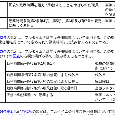
正規の勤務時間を超えて勤務することを命ぜられた職員
当該
の条
を命
勤務時間条例第2条第4項、第5項、第6項及び第7条の規定
当該
に基づく週休日
22条
の規定は、フルタイム会計年度任用職員について準用する。
この場
度任用職員について定められた勤務時間」と読み替えるものとする。
23条
の規定は、フルタイム会計年度任用職員について準用する。
この場
それぞれ
同表
の右欄に掲げる字句に読み替えるものとする。
勤務時間条例第6条第1項第1号
職員の勤務
条において
勤務時間条例第7条第1項の規定により代休日
代休日
勤務時間条例第2条第4項の規定により日曜日
毎日曜日
勤務時間条例第2条第5項又は第6項の週休日
当該フルタ
正規の勤務時間中に勤務する
当該フルタ
おいて「正
24条第1項
及び
第2項
の規定は、フルタイム会計年度任用職員について準