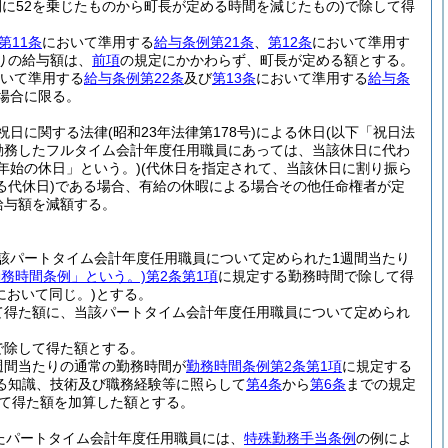
に52を乗じたものから町長が定める時間を減じたもの)
で除して得
第11条
において準用する
給与条例第21条
、
第12条
において準用す
りの給与額は、
前項
の規定にかかわらず、町長が定める額とする。
いて準用する
給与条例第22条
及び
第13条
において準用する
給与条
場合に限る。
祝日に関する法律
(昭和23年法律第178号)
による休日
(以下「祝日法
勤務したフルタイム会計年度任用職員にあっては、当該休日に代わ
年始の休日」という。)
(代休日を指定されて、当該休日に割り振ら
代休日)
である場合、有給の休暇による場合その他任命権者が定
給与額を減額する。
該パートタイム会計年度任用職員について定められた1週間当たり
勤務時間条例」という。)
第2条第1項
に規定する勤務時間で除して得
において同じ。)
とする。
て得た額に、当該パートタイム会計年度任用職員について定められ
で除して得た額とする。
週間当たりの通常の勤務時間が
勤務時間条例第2条第1項
に規定する
る知識、技術及び職務経験等に照らして
第4条
から
第6条
までの規定
て得た額を加算した額とする。
たパートタイム会計年度任用職員には、
特殊勤務手当条例
の例によ