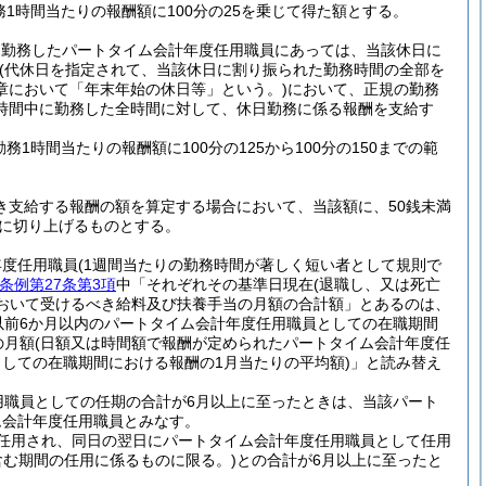
1時間当たりの報酬額に100分の25を乗じて得た額とする。
を勤務したパートタイム会計年度任用職員にあっては、当該休日に
(代休日を指定されて、当該休日に割り振られた勤務時間の全部を
章において「年末年始の休日等」という。)
において、正規の勤務
時間中に勤務した全時間に対して、休日勤務に係る報酬を支給す
務1時間当たりの報酬額に100分の125から100分の150までの範
き支給する報酬の額を算定する場合において、当該額に、50銭未満
円に切り上げるものとする。
年度任用職員
(1週間当たりの勤務時間が著しく短い者として規則で
条例第27条第3項
中「それぞれその基準日現在
(退職し、又は死亡
おいて受けるべき給料及び扶養手当の月額の合計額」とあるのは、
以前6か月以内のパートタイム会計年度任用職員としての在職期間
の月額
(日額又は時間額で報酬が定められたパートタイム会計年度任
しての在職期間における報酬の1月当たりの平均額)
」と読み替え
用職員としての任期の合計が6月以上に至ったときは、当該パート
ム会計年度任用職員とみなす。
任用され、同日の翌日にパートタイム会計年度任用職員として任用
含む期間の任用に係るものに限る。)
との合計が6月以上に至ったと