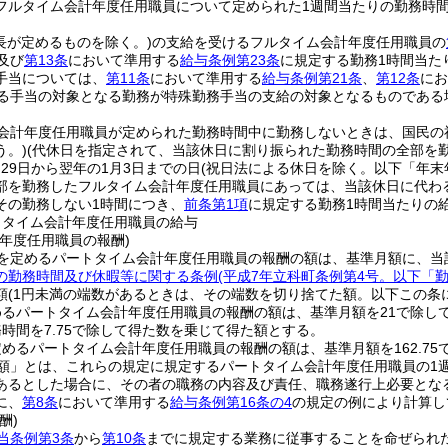
フルタイム会計年度任用職員について定められた1週間当たりの勤務時間
長が定めるものを除く。)
の支給を受けるフルタイム会計年度任用職員の
及び
第13条
において準用する
給与条例第23条
に規定する勤務1時間当た
手当については、
第11条
において準用する
給与条例第21条
、
第12条
にお
る手当の対象となる勤務が特殊勤務手当の支給の対象となるものである
会計年度任用職員が定められた勤務時間中に勤務しないときは、国民の
う。)
(代休日を指定されて、当該休日に割り振られた勤務時間の全部を
月29日から翌年の1月3日までの日
(祝日法による休日を除く。以下「年末
部を勤務したフルタイム会計年度任用職員にあっては、当該休日に代わる
その勤務しない1時間につき、
前条第1項
に規定する勤務1時間当たりの
トタイム会計年度任用職員の給与
年度任用職員の報酬)
を定めるパートタイム会計年度任用職員の報酬の額は、基準月額に、当
の勤務時間及び休暇等に関する条例
(平成7年立科町条例第4号。以下「
額
(1円未満の端数があるときは、その端数を切り捨てた額。以下この条
めるパートタイム会計年度任用職員の報酬の額は、基準月額を21で除し
時間を7.75で除して得た数を乗じて得た額とする。
めるパートタイム会計年度任用職員の報酬の額は、基準月額を162.75
額」とは、これらの規定に規定するパートタイム会計年度任用職員の1
あるとした場合に、その者の職務の内容及び責任、職務遂行上必要とな
に、
第8条
において準用する
給与条例第16条の4
の規定の例により計算し
酬)
当条例第3条
から
第10条
までに規定する業務に従事することを命ぜられ