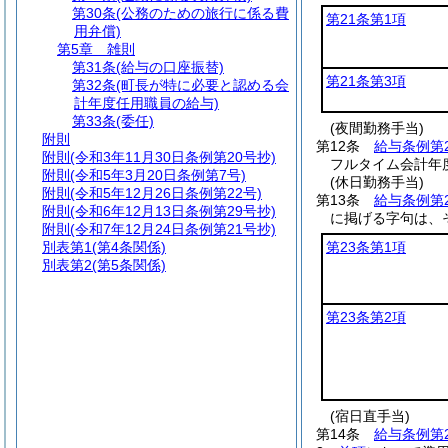
第30条
(公務のための旅行に係る費
第21条第1項
用弁償)
第5章
雑則
第31条
(給与の口座振替)
第21条第3項
第32条
(町長が特に必要と認める会
計年度任用職員の給与)
第33条
(委任)
(夜間勤務手当)
附則
第12条
給与条例第
附則
(令和3年11月30日条例第20号抄)
フルタイム会計年
附則
(令和5年3月20日条例第7号)
(休日勤務手当)
附則
(令和5年12月26日条例第22号)
第13条
給与条例第
附則
(令和6年12月13日条例第29号抄)
に掲げる字句は、
附則
(令和7年12月24日条例第21号抄)
別表第1
(第4条関係)
第23条第1項
別表第2
(第5条関係)
第23条第2項
(宿日直手当)
第14条
給与条例第