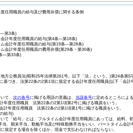
年度任用職員の給与及び費用弁償に関する条例
条―第3条)
ム会計年度任用職員の給与
(第4条―第18条)
イム会計年度任用職員の給与
(第19条―第28条)
イム会計年度任用職員の費用弁償
(第29条・第30条)
1条―第33条)
、地方公務員法
(昭和25年法律第261号。以下「法」という。)
第24条第
定に基づき、法第22条の2第1項に規定する会計年度任用職員
(以下「会計
。
おいて、
次の各号
に掲げる用語の意義は、
当該各号
に定めるところによ
計年度任用職員 法第22条の2第1項第2号に掲げる職員をいう。
会計年度任用職員 法第22条の2第1項第1号に掲げる職員をいう。
の給与)
おいて「給与」とは、フルタイム会計年度任用職員にあっては、給料、
手当、期末手当、勤勉手当及び特殊勤務手当をいい、パートタイム会計
例に規定する場合を除くほか、現金で支払わなければならない。