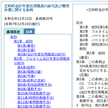
立科町会計年度任用職員の給与及び費用
弁償に関する条例
○立科町会計
令和元年12月13日 条例第20号
目次
(令和7年12月24日施行)
第1章
総則
(第1
第2章
フルタイ
条項目次
沿革
第3章
パートタ
本則
第4章
パートタ
第1章
総則
第5章
雑則
(第3
第1条
(趣旨)
附則
第2条
(定義)
第1章
総則
第3条
(会計年度任用職員の給与)
(趣旨)
第2章
フルタイム会計年度任用職員
第1条
この条例は
の給与
204条第3項の規
第4条
(給料)
定めるものとする
第5条
(職務の級)
(定義)
第6条
(号俸)
第2条
この条例に
第7条
(給料の支給)
(1)
フルタイム会
第8条
(初任給調整手当)
(2)
パートタイム
第9条
(通勤手当)
(会計年度任用職員
第10条
(特殊勤務手当)
第3条
この条例に
第11条
(時間外勤務手当)
勤務手当、宿日直
第12条
(夜間勤務手当)
2
給与は、他の条
第13条
(休日勤務手当)