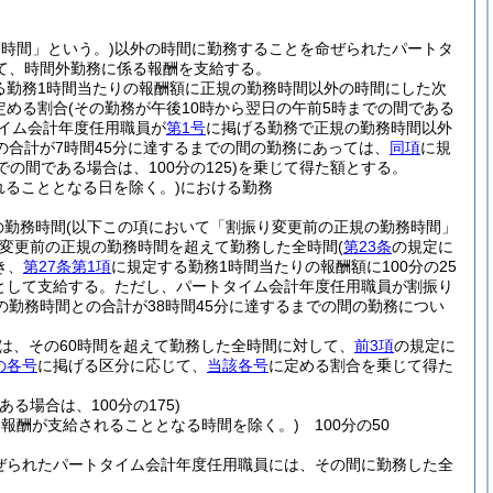
務時間」という。)
以外の時間に勤務することを命ぜられたパートタ
て、時間外勤務に係る報酬を支給する。
る勤務1時間当たりの報酬額に正規の勤務時間以外の時間にした次
定める割合
(その勤務が午後10時から翌日の午前5時までの間である
イム会計年度任用職員が
第1号
に掲げる勤務で正規の勤務時間以外
合計が7時間45分に達するまでの間の勤務にあっては、
同項
に規
の間である場合は、100分の125)
を乗じて得た額とする。
ることとなる日を除く。)
における勤務
の勤務時間
(以下この項において「割振り変更前の正規の勤務時間」
変更前の正規の勤務時間を超えて勤務した全時間
(
第23条
の規定に
き、
第27条第1項
に規定する勤務1時間当たりの報酬額に100分の25
として支給する。
ただし、パートタイム会計年度任用職員が割振り
勤務時間との合計が38時間45分に達するまでの間の勤務につい
は、その60時間を超えて勤務した全時間に対して、
前3項
の規定に
の各号
に掲げる区分に応じて、
当該各号
に定める割合を乗じて得た
る場合は、100分の175)
報酬が支給されることとなる時間を除く。)
100分の50
ぜられたパートタイム会計年度任用職員には、その間に勤務した全