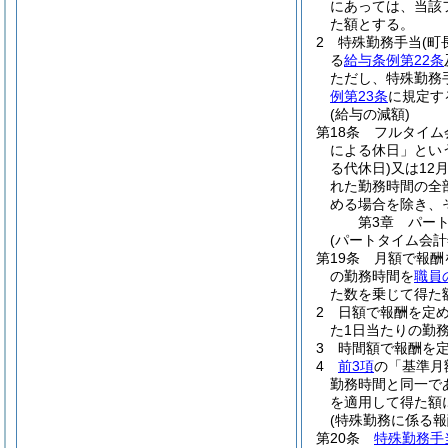
にあっては、当該
た額とする。
2
特殊勤務手当
(町
る
給与条例第22条
ただし、特殊勤務
例第23条
に規定す
(給与の減額)
第18条
フルタイム
による休日」とい
る代休日)
又は12
れた勤務時間の全
める場合を除き、
第3章
パー
(パートタイム会計
第19条
月額で報酬
の勤務時間を
職員
た数を乗じて得た
2
日額で報酬を定
た1日当たりの勤務
3
時間額で報酬を定
4
前3項
の「基準月
勤務時間と同一で
を適用して得た額
(特殊勤務に係る報
第20条
特殊勤務手