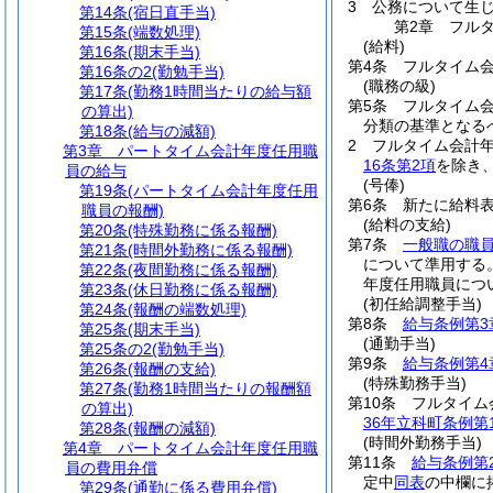
3
公務について生
第14条
(宿日直手当)
第2章
フル
第15条
(端数処理)
(給料)
第16条
(期末手当)
第4条
フルタイム
第16条の2
(勤勉手当)
(職務の級)
第17条
(勤務1時間当たりの給与額
第5条
フルタイム
の算出)
分類の基準となる
第18条
(給与の減額)
2
フルタイム会計
第3章
パートタイム会計年度任用職
16条第2項
を除き
員の給与
(号俸)
第19条
(パートタイム会計年度任用
第6条
新たに給料
職員の報酬)
(給料の支給)
第20条
(特殊勤務に係る報酬)
第7条
一般職の職
第21条
(時間外勤務に係る報酬)
について準用する
第22条
(夜間勤務に係る報酬)
年度任用職員につ
第23条
(休日勤務に係る報酬)
(初任給調整手当)
第24条
(報酬の端数処理)
第8条
給与条例第3
第25条
(期末手当)
(通勤手当)
第25条の2
(勤勉手当)
第9条
給与条例第4
第26条
(報酬の支給)
(特殊勤務手当)
第27条
(勤務1時間当たりの報酬額
第10条
フルタイム
の算出)
36年立科町条例第
第28条
(報酬の減額)
(時間外勤務手当)
第4章
パートタイム会計年度任用職
第11条
給与条例第
員の費用弁償
定中
同表
の中欄に
第29条
(通勤に係る費用弁償)