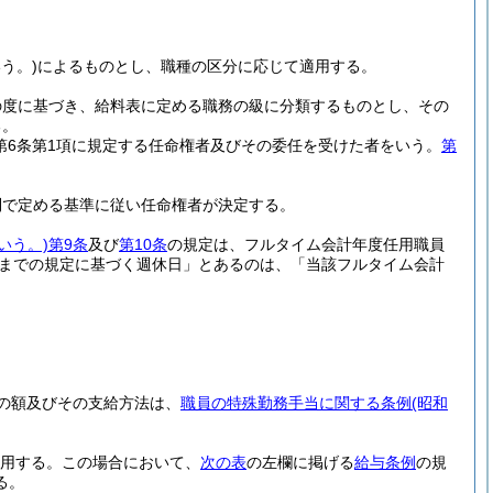
う。)
によるものとし、職種の区分に応じて適用する。
の度に基づき、給料表に定める職務の級に分類するものとし、その
る。
法第6条第1項に規定する任命権者及びその委任を受けた者をいう。
第
則で定める基準に従い任命権者が決定する。
いう。)
第9条
及び
第10条
の規定は、フルタイム会計年度任用職員
項までの規定に基づく週休日」とあるのは、「当該フルタイム会計
の額及びその支給方法は、
職員の特殊勤務手当に関する条例
(昭和
用する。
この場合において、
次の表
の左欄に掲げる
給与条例
の規
る。