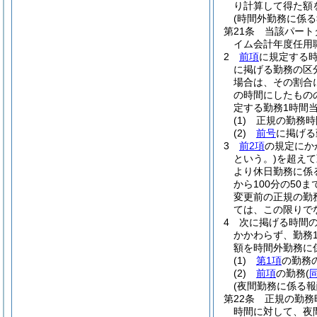
り計算して得た額
(時間外勤務に係る
第21条
当該パート
イム会計年度任用
2
前項
に規定する
に掲げる勤務の区分
場合は、その割合に
の時間にしたもの
定する勤務1時間当
(1)
正規の勤務時
(2)
前号
に掲げる
3
前2項
の規定にか
という。)
を超えて
より休日勤務に係
から100分の5
変更前の正規の勤
ては、この限りで
4
次に掲げる時間の
かかわらず、勤務
額を時間外勤務に
(1)
第1項
の勤務の
(2)
前項
の勤務
(
(夜間勤務に係る報
第22条
正規の勤務
時間に対して、夜