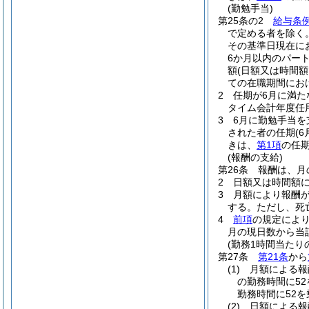
(勤勉手当)
第25条の2
給与条例
で定める者を除く
その基準日現在に
6か月以内のパー
額
(日額又は時間
ての在職期間にお
2
任期が6月に満た
タイム会計年度任
3
6月に勤勉手当
された者の任期
(
きは、
第1項
の任
(報酬の支給)
第26条
報酬は、月
2
日額又は時間額
3
月額により報酬
する。
ただし、死
4
前項
の規定によ
月の現日数から当
(勤務1時間当たり
第27条
第21条
から
(1)
月額による
の勤務時間に5
勤務時間に52
(2)
日額による