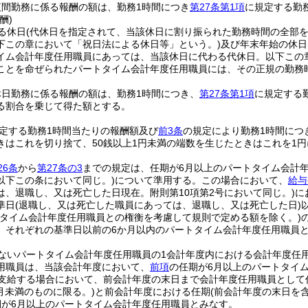
夜間勤務に係る報酬の額は、勤務1時間につき
第27条第1項
に規定する勤務
酬)
る休日
(代休日を指定されて、当該休日に割り振られた勤務時間の全部
下この章において「祝日法による休日等」という。)
及び年末年始の休日
イム会計年度任用職員にあっては、当該休日に代わる代休日。以下この
ことを命ぜられたパートタイム会計年度任用職員には、その正規の勤務
休日勤務に係る報酬の額は、勤務1時間につき、
第27条第1項
に規定する勤
る割合を乗じて得た額とする。
定する勤務1時間当たりの報酬額及び
前3条
の規定により勤務1時間につ
きはこれを切り捨て、50銭以上1円未満の端数を生じたときはこれを1
26条
から
第27条の3
までの規定は、任期が6月以上のパートタイム会計
以下この条において同じ。)
について準用する。
この場合において、
給与
は、退職し、又は死亡した日現在。附則第10項第2号において同じ。)
に
準日
(退職し、又は死亡した職員にあっては、退職し、又は死亡した日)
ルタイム会計年度任用職員との権衡を考慮して規則で定める額を除く。)
、それぞれの基準日以前の6か月以内のパートタイム会計年度任用職員と
ないパートタイム会計年度任用職員の1会計年度内における会計年度任
用職員は、当該会計年度において、
前項
の任期が6月以上のパートタイ
を支給する場合において、前会計年度の末日まで会計年度任用職員として
6月未満のものに限る。)
と前会計年度における任期
(前会計年度の末日を
期が6月以上のパートタイム会計年度任用職員とみなす。