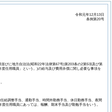
令和元年12月13日
条例第20号
5項並びに地方自治法
(昭和22年法律第67号)
第203条の2第5項及び第
年度任用職員」という。)
の給与及び費用弁償に関し必要な事項を
る。
初任給調整手当、通勤手当、時間外勤務手当、休日勤務手当、夜間
年度任用職員にあっては、報酬、期末手当及び勤勉手当をいう。