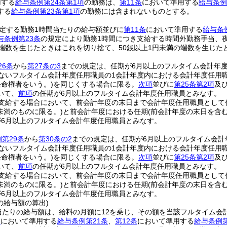
用する
給与条例第24条第1項
の勤務は、
第11条
において準用する
給与条例
する
給与条例第23条第1項
の勤務には含まれないものとする。
定する勤務1時間当たりの給与額並びに
第11条
において準用する
給与条
与条例第23条
の規定により勤務1時間につき支給する時間外勤務手当、
の端数を生じたときはこれを切り捨て、50銭以上1円未満の端数を生じた
26条
から
第27条の3
までの規定は、任期が6月以上のフルタイム会計年
ないフルタイム会計年度任用職員の1会計年度内における会計年度任用
任命権者をいう。)
を同じくする場合に限る。
次項
並びに
第25条第2項
及
いて、
前項
の任期が6月以上のフルタイム会計年度任用職員とみなす。
を支給する場合において、前会計年度の末日まで会計年度任用職員として
月未満のものに限る。)
と前会計年度における任期
(前会計年度の末日を含
が6月以上のフルタイム会計年度任用職員とみなす。
第29条
から
第30条の2
までの規定は、任期が6月以上のフルタイム会計
ないフルタイム会計年度任用職員の1会計年度内における会計年度任用
任命権者をいう。)
を同じくする場合に限る。
次項
並びに
第25条第2項
及
いて、
前項
の任期が6月以上のフルタイム会計年度任用職員とみなす。
を支給する場合において、前会計年度の末日まで会計年度任用職員として
月未満のものに限る。)
と前会計年度における任期
(前会計年度の末日を含
が6月以上のフルタイム会計年度任用職員とみなす。
の給与額の算出)
当たりの給与額は、給料の月額に12を乗じ、その額を当該フルタイム会
条
において準用する
給与条例第21条
、
第12条
において準用する
給与条例第