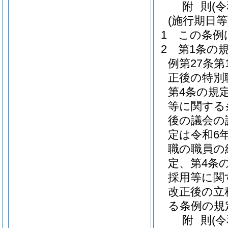
附
則
(
(施行期日等
1
この条例
2
第1条の
例第27条
正後の特別
第4条の規
等に関する
後の議会の
定は令和6
職の職員の
定、第4条
採用等に関
改正後の立
る条例の規
附
則
(