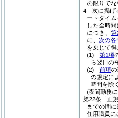
の限りでな
4
次に掲げ
ートタイム
した全時間
につき、
第
に、
次の各
を乗じて得
(1)
第1項
ら翌日の午
(2)
前項
の
の規定に
時間を除く
(夜間勤務に
第22条
正
までの間に
任用職員に