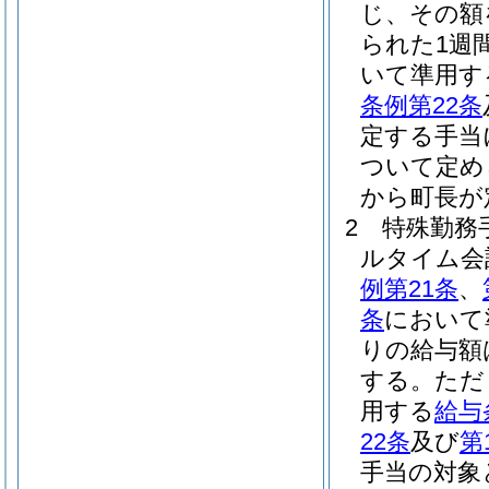
じ、その額
られた1週
いて準用す
条例第22条
定する手当
ついて定め
から町長が
2
特殊勤務
ルタイム会
例第21条
、
条
において
りの給与額
する。
ただ
用する
給与
22条
及び
第
手当の対象