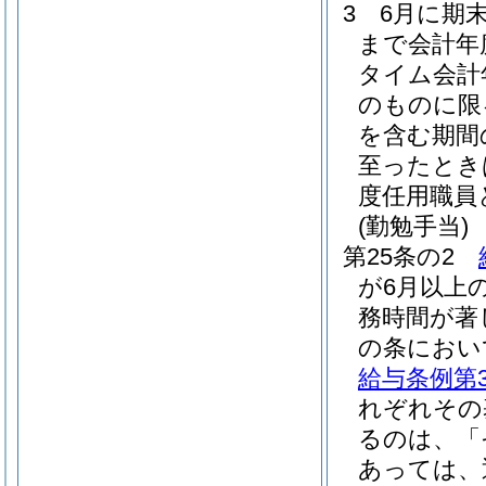
3
6月に期
まで会計年
タイム会計
のものに限
を含む期間
至ったとき
度任用職員
(勤勉手当)
第25条の2
が6月以上
務時間が著
の条におい
給与条例第3
れぞれその
るのは、「
あっては、