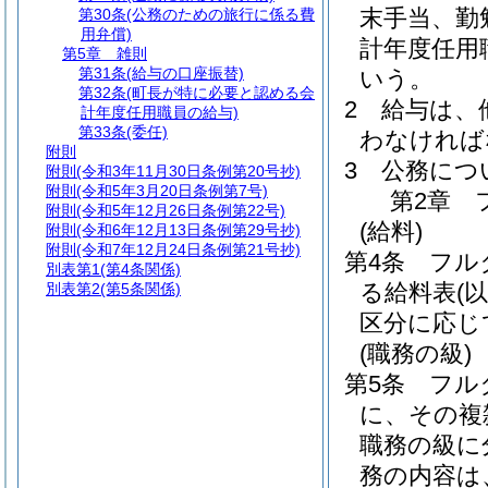
末手当、勤
第30条
(公務のための旅行に係る費
用弁償)
計年度任用
第5章
雑則
第31条
(給与の口座振替)
いう。
第32条
(町長が特に必要と認める会
2
給与は、
計年度任用職員の給与)
第33条
(委任)
わなければ
附則
3
公務につ
附則
(令和3年11月30日条例第20号抄)
附則
(令和5年3月20日条例第7号)
第2章
附則
(令和5年12月26日条例第22号)
(給料)
附則
(令和6年12月13日条例第29号抄)
附則
(令和7年12月24日条例第21号抄)
第4条
フル
別表第1
(第4条関係)
る給料表
(
別表第2
(第5条関係)
区分に応じ
(職務の級)
第5条
フル
に、その複
職務の級に
務の内容は