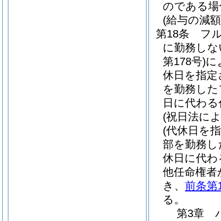
のである場
(給与の減額
第18条
フ
に勤務しな
第178号)
に
休日を指定
を勤務した
日に代わる
(祝日法に
(代休日を
部を勤務し
休日に代わ
他任命権者
き、
前条第
る。
第3章