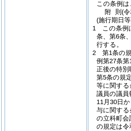
この条例は
附
則
(
(施行期日等
1
この条例
条、第6条
行する。
2
第1条の
例第27条
正後の特別
第5条の規
等に関する
議員の議員
11月30
与に関する
の立科町会
の規定は令