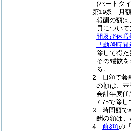
(パートタ
第19条
月
報酬の額は
員について
間及び休暇
「勤務時間
除して得た
その端数を
る。
2
日額で報
の額は、基
会計年度任
7.75で
3
時間額で
酬の額は、
4
前3項
の