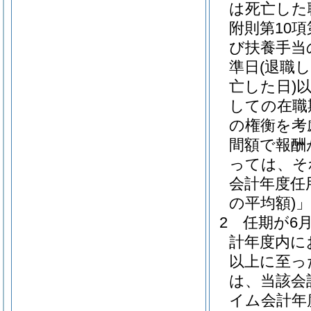
は死亡した
附則第10項
び扶養手当
準日
(退職
亡した日)
しての在職
の権衡を考
間額で報酬
っては、そ
会計年度任
の平均額)
2
任期が6
計年度内に
以上に至っ
は、当該会
イム会計年