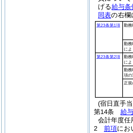
げる
給与条
同表
の右欄
第23条第1項
勤務
勤務
によ
第23条第2項
勤務
によ
勤務
項の
正規
(宿日直手当
第14条
給与
会計年度任
2
前項
にお