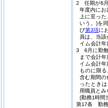
2
任期が6
年度内にお
上に至った
いう。)
を
び
第3項
に
員は、当該
イム会計年
3
6月に勤
まで会計年
イム会計年
ものに限る
含む期間の
ったときは
用職員とみ
(勤務1時
第17条
勤