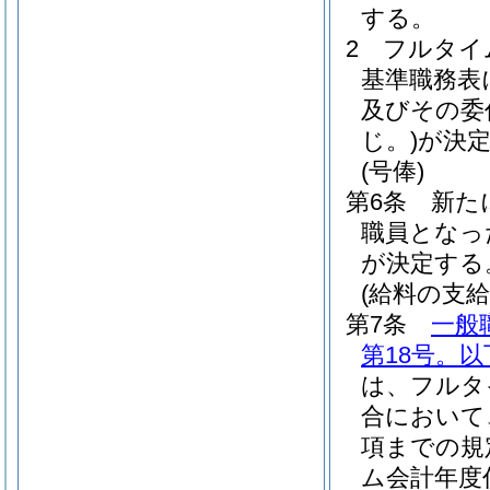
する。
2
フルタイ
基準職務表
及びその委
じ。)
が決
(号俸)
第6条
新た
職員となっ
が決定する
(給料の支給
第7条
一般
第18号。
は、フルタ
合において
項までの規
ム会計年度