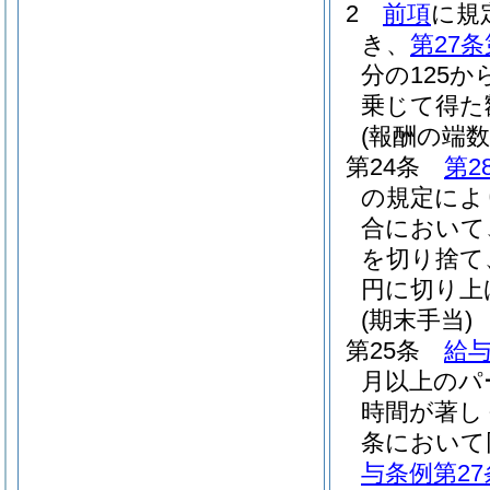
2
前項
に規
き、
第27条
分の125か
乗じて得た
(報酬の端数
第24条
第2
の規定によ
合において
を切り捨て
円に切り上
(期末手当)
第25条
給与
月以上のパ
時間が著し
条において
与条例第27