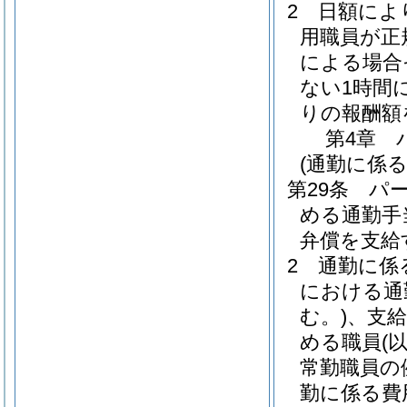
2
日額によ
用職員が正
による場合
ない1時間
りの報酬額
第4章
(通勤に係る
第29条
パ
める通勤手
弁償を支給
2
通勤に係
における通
む。)
、支
める職員
(
常勤職員の
勤に係る費