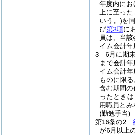
年度内にお
上に至った
いう。)
を
び
第3項
に
員は、当該
イム会計年
3
6月に期
まで会計年
イム会計年
ものに限る
含む期間の
ったときは
用職員とみ
(勤勉手当)
第16条の2
が6月以上