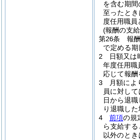
を含む期間
至ったとき
度任用職員
(報酬の支給
第26条
報
で定める期
2
日額又は
年度任用職
応じて報酬
3
月額によ
員に対して
日から退職
り退職した
4
前項
の規
ら支給する
以外のとき