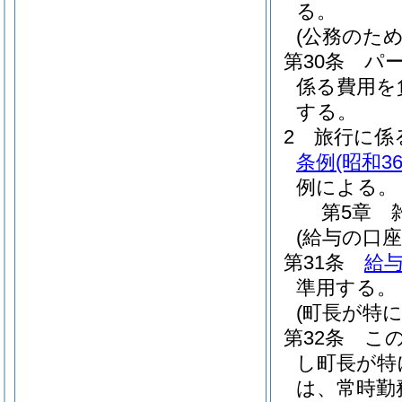
る。
(公務のた
第30条
パ
係る費用を
する。
2
旅行に係
条例
(昭和3
例による。
第5章
(給与の口座
第31条
給与
準用する。
(町長が特
第32条
こ
し町長が特
は、常時勤