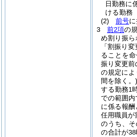
日勤務に
ける勤務
(2)
前号
に
3
前2項
の
め割り振ら
「割振り変
ることを命
振り変更前
の規定によ
間を除く。
する勤務1時
での範囲内
に係る報酬
任用職員が
のうち、そ
の合計が3