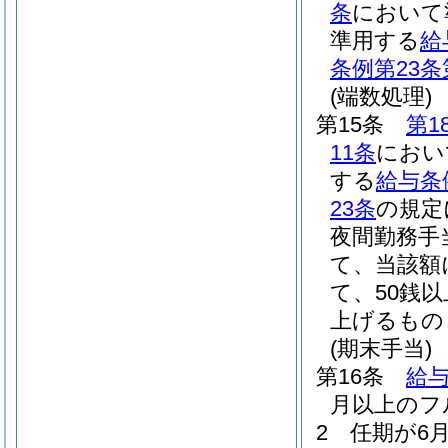
条
において
準用する
給
条例第23条
(端数処理)
第15条
第1
11条
におい
する
給与条
23条
の規定
夜間勤務手
て、当該額
て、50銭
上げるもの
(期末手当)
第16条
給与
月以上のフ
2
任期が6