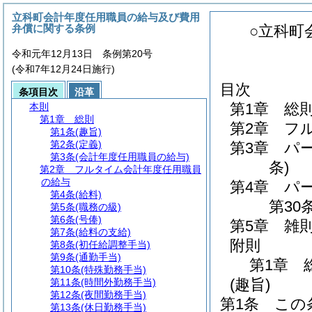
立科町会計年度任用職員の給与及び費用
弁償に関する条例
○立科町
令和元年12月13日 条例第20号
(令和7年12月24日施行)
目次
条項目次
沿革
第1章
総
本則
第1章
総則
第2章
フ
第1条
(趣旨)
第2条
(定義)
第3章
パ
第3条
(会計年度任用職員の給与)
条)
第2章
フルタイム会計年度任用職員
の給与
第4章
パ
第4条
(給料)
第30条
第5条
(職務の級)
第6条
(号俸)
第5章
雑
第7条
(給料の支給)
附則
第8条
(初任給調整手当)
第9条
(通勤手当)
第1章
第10条
(特殊勤務手当)
(趣旨)
第11条
(時間外勤務手当)
第12条
(夜間勤務手当)
第1条
この
第13条
(休日勤務手当)