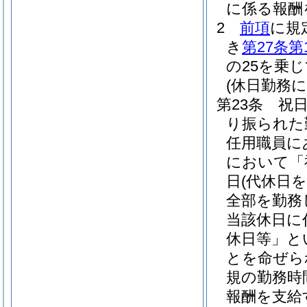
に係る報酬
2
前項
に規
き
第27条第
の25を乗
(休日勤務に
第23条
祝
り振られた
任用職員に
において「
日
(代休日
全部を勤務
当該休日に
休日等」と
とを命ぜら
規の勤務時
報酬を支給