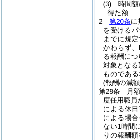
(3)
時間
得た額
2
第20条
に
を受けるパ
までに規定
かわらず、
る報酬につ
対象となる
ものである
(報酬の減額
第28条
月
度任用職員
による休日
による場合
ない1時間
りの報酬額