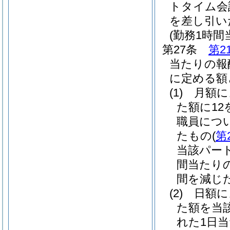
トタイム会
を差し引い
(勤務1時
第27条
第2
当たりの報
に定める額
(1)
月額
た額に1
職員につ
たもの
(
第
当該パー
間当たり
間を減じた
(2)
日額
た額を当
れた1日