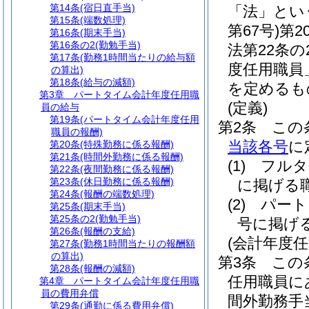
第14条
(宿日直手当)
「法」とい
第15条
(端数処理)
第67号)
第2
第16条
(期末手当)
第16条の2
(勤勉手当)
法第22条
第17条
(勤務1時間当たりの給与額
度任用職員
の算出)
第18条
(給与の減額)
を定めるも
第3章
パートタイム会計年度任用職
(定義)
員の給与
第19条
(パートタイム会計年度任用
第2条
この
職員の報酬)
当該各号
に
第20条
(特殊勤務に係る報酬)
第21条
(時間外勤務に係る報酬)
(1)
フルタ
第22条
(夜間勤務に係る報酬)
第23条
(休日勤務に係る報酬)
に掲げる
第24条
(報酬の端数処理)
(2)
パート
第25条
(期末手当)
第25条の2
(勤勉手当)
号に掲げ
第26条
(報酬の支給)
(会計年度
第27条
(勤務1時間当たりの報酬額
の算出)
第3条
この
第28条
(報酬の減額)
任用職員に
第4章
パートタイム会計年度任用職
員の費用弁償
間外勤務手
第29条
(通勤に係る費用弁償)