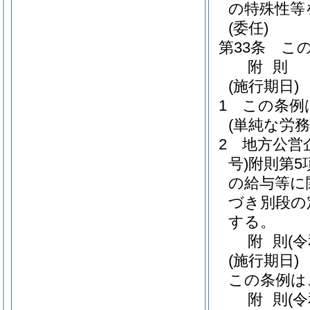
の特殊性等
(委任)
第33条
こ
附
則
(施行期日)
1
この条例
(単純な労
2
地方公営
号)
附則第5
の給与等に
づき別段の
する。
附
則
(
(施行期日)
この条例は
附
則
(