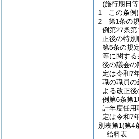
(施行期日等
1
この条例
2
第1条の
例第27条
正後の特別
第5条の規
等に関する
後の議会の
定は令和7
職の職員の
よる改正後
例第6条第
計年度任用
定は令和7
別表第1
(第4
給料表