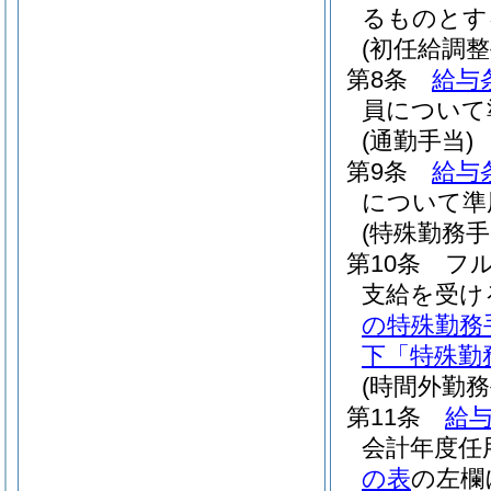
るものとす
(初任給調整
第8条
給与
員について
(通勤手当)
第9条
給与
について準
(特殊勤務手
第10条
フ
支給を受け
の特殊勤務
下「特殊勤
(時間外勤務
第11条
給与
会計年度任
の表
の左欄