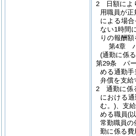
2
日額によ
用職員が正
による場合
ない1時間
りの報酬額
第4章
(通勤に係る
第29条
パ
める通勤手
弁償を支給
2
通勤に係
における通
む。)
、支
める職員
(
常勤職員の
勤に係る費