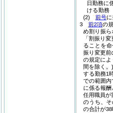
日勤務に
ける勤務
(2)
前号
に
3
前2項
の
め割り振ら
「割振り変
ることを命
振り変更前
の規定によ
間を除く。
する勤務1時
での範囲内
に係る報酬
任用職員が
のうち、そ
の合計が3