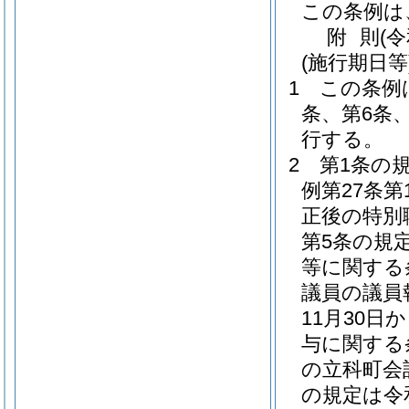
この条例は
附
則
(
(施行期日等
1
この条例
条、第6条
行する。
2
第1条の
例第27条
正後の特別
第5条の規
等に関する
議員の議員
11月30
与に関する
の立科町会
の規定は令