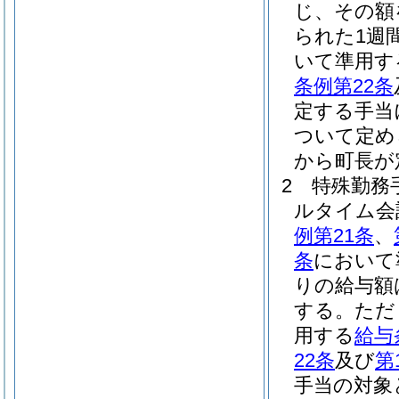
じ、その額
られた1週
いて準用す
条例第22条
定する手当
ついて定め
から町長が
2
特殊勤務
ルタイム会
例第21条
、
条
において
りの給与額
する。
ただ
用する
給与
22条
及び
第
手当の対象