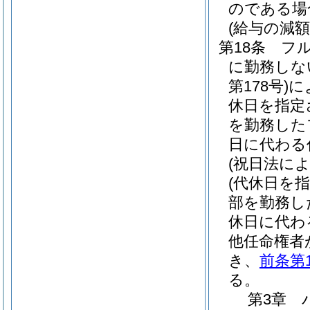
のである場
(給与の減額
第18条
フ
に勤務しな
第178号)
に
休日を指定
を勤務した
日に代わる
(祝日法に
(代休日を
部を勤務し
休日に代わ
他任命権者
き、
前条第
る。
第3章