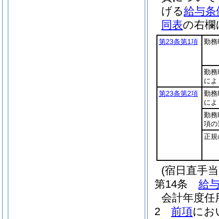
げる
給与条
同表
の右欄
第23条第1項
勤務
勤務
によ
第23条第2項
勤務
によ
勤務
項の
正規
(宿日直手当
第14条
給与
会計年度任
2
前項
にお