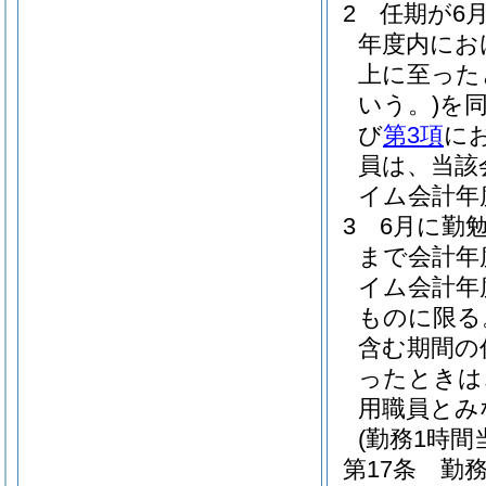
2
任期が6
年度内にお
上に至った
いう。)
を
び
第3項
に
員は、当該
イム会計年
3
6月に勤
まで会計年
イム会計年
ものに限る
含む期間の
ったときは
用職員とみ
(勤務1時
第17条
勤