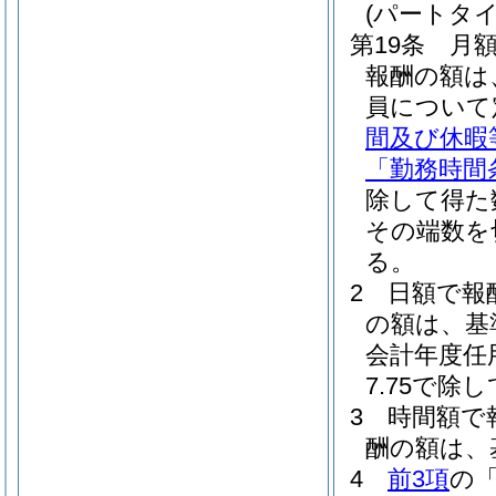
(パートタ
第19条
月
報酬の額は
員について
間及び休暇
「勤務時間
除して得た
その端数を
る。
2
日額で報
の額は、基
会計年度任
7.75で
3
時間額で
酬の額は、
4
前3項
の