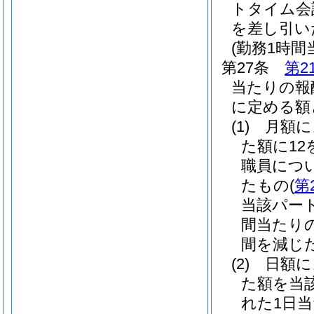
トタイム会
を差し引い
(勤務1時
第27条
第2
当たりの報
に定める額
(1)
月額
た額に1
職員につ
たもの
(
第
当該パー
間当たり
間を減じた
(2)
日額
た額を当
れた1日