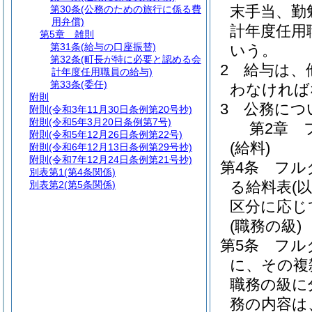
末手当、勤
第30条
(公務のための旅行に係る費
用弁償)
計年度任用
第5章
雑則
第31条
(給与の口座振替)
いう。
第32条
(町長が特に必要と認める会
2
給与は、
計年度任用職員の給与)
第33条
(委任)
わなければ
附則
3
公務につ
附則
(令和3年11月30日条例第20号抄)
附則
(令和5年3月20日条例第7号)
第2章
附則
(令和5年12月26日条例第22号)
(給料)
附則
(令和6年12月13日条例第29号抄)
附則
(令和7年12月24日条例第21号抄)
第4条
フル
別表第1
(第4条関係)
る給料表
(
別表第2
(第5条関係)
区分に応じ
(職務の級)
第5条
フル
に、その複
職務の級に
務の内容は