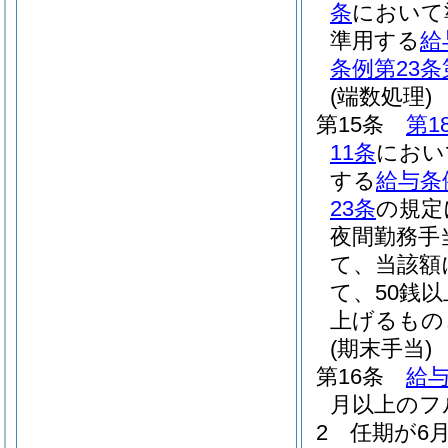
条
において
準用する
給
条例第23条
(端数処理)
第15条
第1
11条
におい
する
給与条
23条
の規定
夜間勤務手
て、当該額
て、50銭
上げるもの
(期末手当)
第16条
給与
月以上のフ
2
任期が6