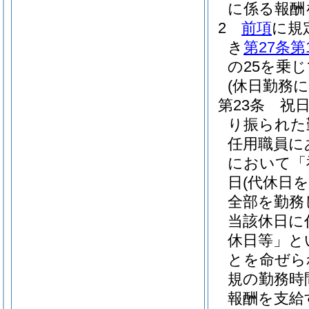
に係る報酬
2
前項
に規
き
第27条第
の25を乗
(休日勤務に
第23条
祝
り振られた
任用職員に
において「
日
(代休日
全部を勤務
当該休日に
休日等」と
とを命ぜら
規の勤務時
報酬を支給