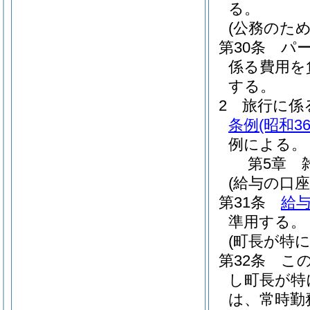
る。
(公務のた
第30条
パ
係る費用を
する。
2
旅行に係
条例
(昭和3
例による。
第5章
(給与の口座
第31条
給与
準用する。
(町長が特
第32条
こ
し町長が特
は、常時勤