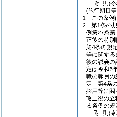
附
則
(
(施行期日等
1
この条例
2
第1条の
例第27条
正後の特別
第4条の規
等に関する
後の議会の
定は令和6
職の職員の
定、第4条
採用等に関
改正後の立
る条例の規
附
則
(