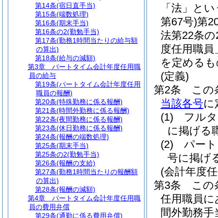
第14条
(宿日直手当)
「法」とい
第15条
(端数処理)
第67号)
第2
第16条
(期末手当)
第16条の2
(勤勉手当)
法第22条
第17条
(勤務1時間当たりの給与額
度任用職員
の算出)
第18条
(給与の減額)
を定めるも
第3章
パートタイム会計年度任用職
(定義)
員の給与
第19条
(パートタイム会計年度任用
第2条
この
職員の報酬)
当該各号
に
第20条
(特殊勤務に係る報酬)
第21条
(時間外勤務に係る報酬)
(1)
フルタ
第22条
(夜間勤務に係る報酬)
第23条
(休日勤務に係る報酬)
に掲げる
第24条
(報酬の端数処理)
(2)
パート
第25条
(期末手当)
第25条の2
(勤勉手当)
号に掲げ
第26条
(報酬の支給)
(会計年度
第27条
(勤務1時間当たりの報酬額
の算出)
第3条
この
第28条
(報酬の減額)
任用職員に
第4章
パートタイム会計年度任用職
員の費用弁償
間外勤務手
第29条
(通勤に係る費用弁償)