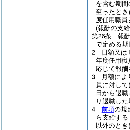
を含む期間
至ったとき
度任用職員
(報酬の支給
第26条
報
で定める期
2
日額又は
年度任用職
応じて報酬
3
月額によ
員に対して
日から退職
り退職した
4
前項
の規
ら支給する
以外のとき