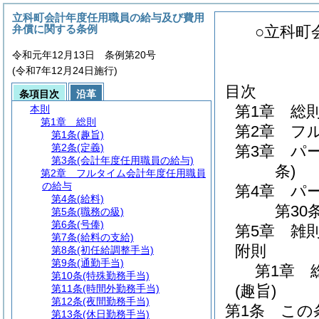
立科町会計年度任用職員の給与及び費用
弁償に関する条例
○立科町
令和元年12月13日 条例第20号
(令和7年12月24日施行)
目次
条項目次
沿革
第1章
総
本則
第1章
総則
第2章
フ
第1条
(趣旨)
第2条
(定義)
第3章
パ
第3条
(会計年度任用職員の給与)
条)
第2章
フルタイム会計年度任用職員
の給与
第4章
パ
第4条
(給料)
第30条
第5条
(職務の級)
第6条
(号俸)
第5章
雑
第7条
(給料の支給)
附則
第8条
(初任給調整手当)
第9条
(通勤手当)
第1章
第10条
(特殊勤務手当)
(趣旨)
第11条
(時間外勤務手当)
第12条
(夜間勤務手当)
第1条
この
第13条
(休日勤務手当)