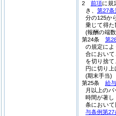
2
前項
に規
き、
第27条
分の125か
乗じて得た
(報酬の端数
第24条
第2
の規定によ
合において
を切り捨て
円に切り上
(期末手当)
第25条
給与
月以上のパ
時間が著し
条において
与条例第27