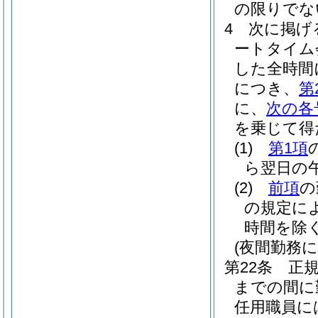
の限りでな
4
次に掲げ
ートタイム
した全時間
につき、
第
に、
次の各
を乗じて得
(1)
第1項
ら翌日の午
(2)
前項
の
の規定に
時間を除く
(夜間勤務に
第22条
正
までの間に
任用職員に