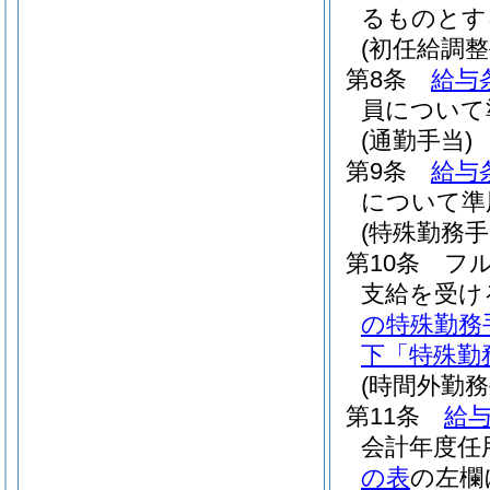
るものとす
(初任給調整
第8条
給与
員について
(通勤手当)
第9条
給与
について準
(特殊勤務手
第10条
フ
支給を受け
の特殊勤務
下「特殊勤
(時間外勤務
第11条
給与
会計年度任
の表
の左欄