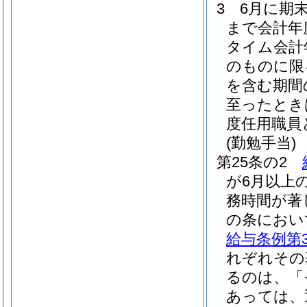
3
6月に期
まで会計年
タイム会計
のものに限
を含む期間
至ったとき
度任用職員
(勤勉手当)
第25条の2
が6月以上
務時間が著
の条におい
給与条例第3
れぞれその
るのは、「
あっては、