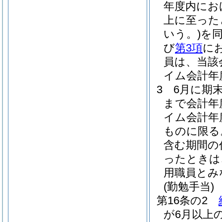
年度内にお
上に至った
いう。)
を
び
第3項
に
員は、当該
イム会計年
3
6月に期
まで会計年
イム会計年
ものに限る
含む期間の
ったときは
用職員とみ
(勤勉手当)
第16条の2
が6月以上