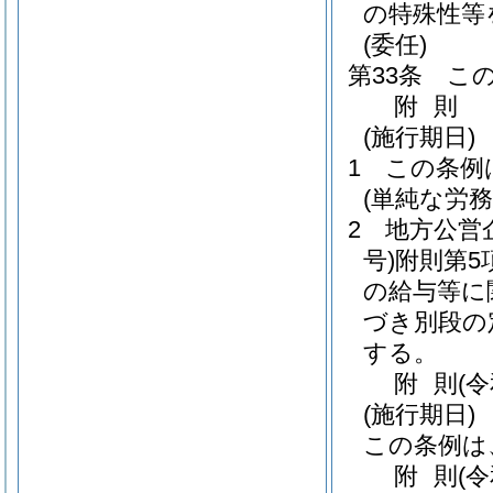
の特殊性等
(委任)
第33条
こ
附
則
(施行期日)
1
この条例
(単純な労
2
地方公営
号)
附則第5
の給与等に
づき別段の
する。
附
則
(
(施行期日)
この条例は
附
則
(