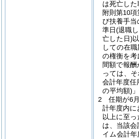
は死亡した
附則第10項
び扶養手当
準日
(退職
亡した日)
しての在職
の権衡を考
間額で報酬
っては、そ
会計年度任
の平均額)
2
任期が6
計年度内に
以上に至っ
は、当該会
イム会計年