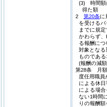
(3)
時間
得た額
2
第20条
に
を受けるパ
までに規定
かわらず、
る報酬につ
対象となる
ものである
(報酬の減額
第28条
月
度任用職員
による休日
による場合
ない1時間
りの報酬額