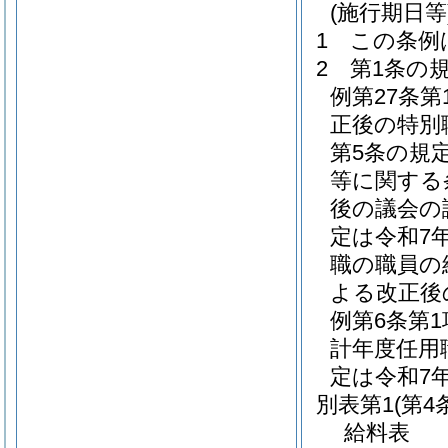
(施行期日等
1
この条例
2
第1条の
例第27条
正後の特別
第5条の規
等に関する
後の議会の
定は令和7
職の職員の
よる改正後
例第6条第
計年度任用
定は令和7
別表第1
(第4
給料表