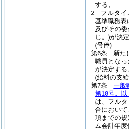
する。
2
フルタイ
基準職務表
及びその委
じ。)
が決
(号俸)
第6条
新た
職員となっ
が決定する
(給料の支給
第7条
一般
第18号。
は、フルタ
合において
項までの規
ム会計年度