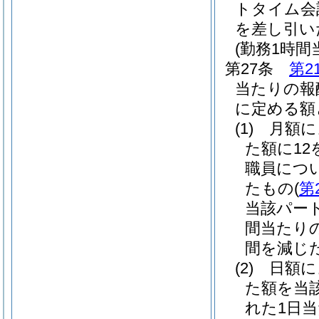
トタイム会
を差し引い
(勤務1時
第27条
第2
当たりの報
に定める額
(1)
月額
た額に1
職員につ
たもの
(
第
当該パー
間当たり
間を減じた
(2)
日額
た額を当
れた1日