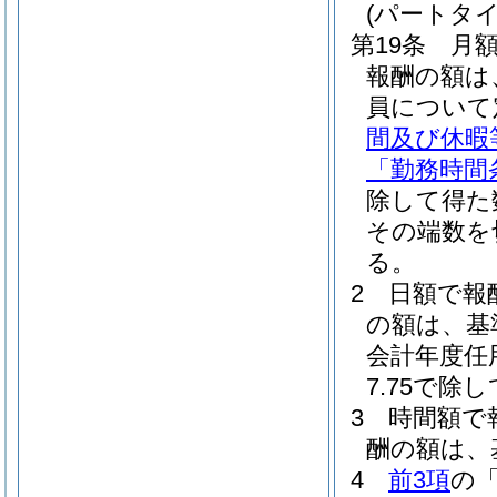
(パートタ
第19条
月
報酬の額は
員について
間及び休暇
「勤務時間
除して得た
その端数を
る。
2
日額で報
の額は、基
会計年度任
7.75で
3
時間額で
酬の額は、
4
前3項
の