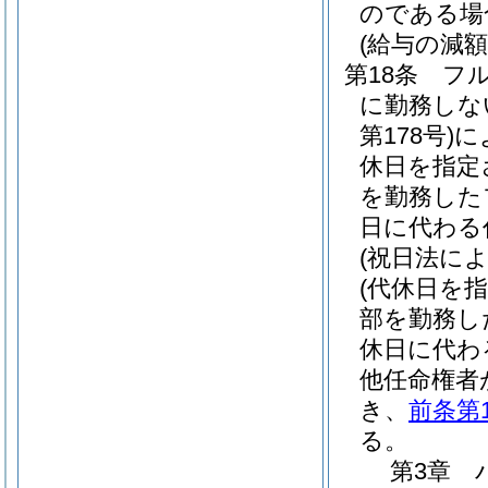
のである場
(給与の減額
第18条
フ
に勤務しな
第178号)
に
休日を指定
を勤務した
日に代わる
(祝日法に
(代休日を
部を勤務し
休日に代わ
他任命権者
き、
前条第
る。
第3章