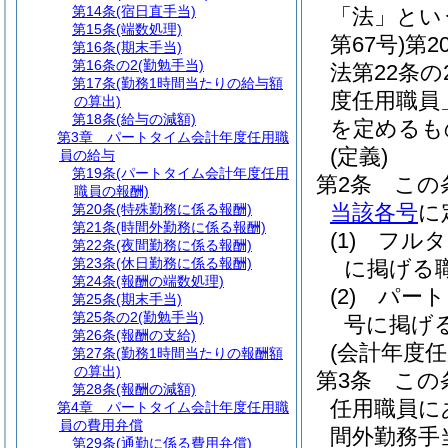
第14条
(宿日直手当)
「法」とい
第15条
(端数処理)
第67号)
第2
第16条
(期末手当)
第16条の2
(勤勉手当)
法第22条
第17条
(勤務1時間当たりの給与額
度任用職員
の算出)
第18条
(給与の減額)
を定めるも
第3章
パートタイム会計年度任用職
(定義)
員の給与
第19条
(パートタイム会計年度任用
第2条
この
職員の報酬)
当該各号
に
第20条
(特殊勤務に係る報酬)
第21条
(時間外勤務に係る報酬)
(1)
フルタ
第22条
(夜間勤務に係る報酬)
第23条
(休日勤務に係る報酬)
に掲げる
第24条
(報酬の端数処理)
(2)
パート
第25条
(期末手当)
第25条の2
(勤勉手当)
号に掲げ
第26条
(報酬の支給)
(会計年度
第27条
(勤務1時間当たりの報酬額
の算出)
第3条
この
第28条
(報酬の減額)
任用職員に
第4章
パートタイム会計年度任用職
員の費用弁償
間外勤務手
第29条
(通勤に係る費用弁償)