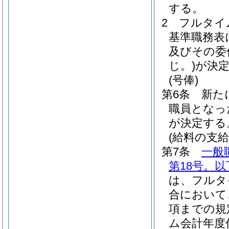
する。
2
フルタイ
基準職務表
及びその委
じ。)
が決
(号俸)
第6条
新た
職員となっ
が決定する
(給料の支給
第7条
一般
第18号。
は、フルタ
合において
項までの規
ム会計年度