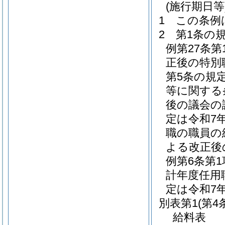
(施行期日等
1
この条例
2
第1条の
例第27条
正後の特別
第5条の規
等に関する
後の議会の
定は令和7
職の職員の
よる改正後
例第6条第
計年度任用
定は令和7
別表第1
(第4
給料表