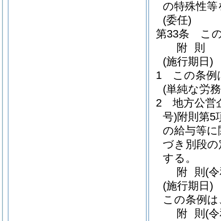
の特殊性等
(委任)
第33条
こ
附
則
(施行期日)
1
この条例
(単純な労
2
地方公営
号)
附則第5
の給与等に
づき別段の
する。
附
則
(
(施行期日)
この条例は
附
則
(