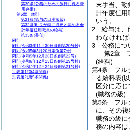
末手当、勤
第30条
(公務のための旅行に係る費
用弁償)
計年度任用
第5章
雑則
第31条
(給与の口座振替)
いう。
第32条
(町長が特に必要と認める会
2
給与は、
計年度任用職員の給与)
第33条
(委任)
わなければ
附則
3
公務につ
附則
(令和3年11月30日条例第20号抄)
附則
(令和5年3月20日条例第7号)
第2章
附則
(令和5年12月26日条例第22号)
(給料)
附則
(令和6年12月13日条例第29号抄)
附則
(令和7年12月24日条例第21号抄)
第4条
フル
別表第1
(第4条関係)
る給料表
(
別表第2
(第5条関係)
区分に応じ
(職務の級)
第5条
フル
に、その複
職務の級に
務の内容は