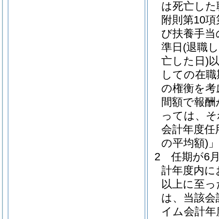
は死亡した
附則第10項
び扶養手当
準日
(退職
亡した日)
しての在職
の権衡を考
間額で報酬
っては、そ
会計年度任
の平均額)
2
任期が6
計年度内に
以上に至っ
は、当該会
イム会計年