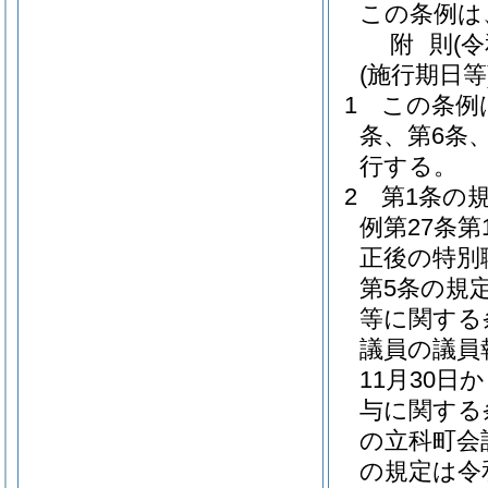
この条例は
附
則
(
(施行期日等
1
この条例
条、第6条
行する。
2
第1条の
例第27条
正後の特別
第5条の規
等に関する
議員の議員
11月30
与に関する
の立科町会
の規定は令