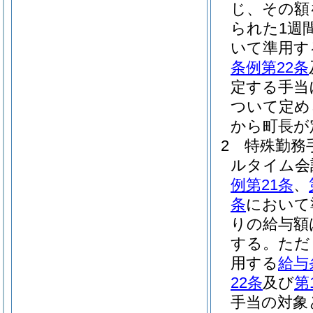
じ、その額
られた1週
いて準用す
条例第22条
定する手当
ついて定め
から町長が
2
特殊勤務
ルタイム会
例第21条
、
条
において
りの給与額
する。
ただ
用する
給与
22条
及び
第
手当の対象