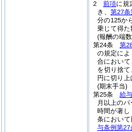
2
前項
に規
き、
第27条
分の125か
乗じて得た
(報酬の端数
第24条
第2
の規定によ
合において
を切り捨て
円に切り上
(期末手当)
第25条
給与
月以上のパ
時間が著し
条において
与条例第27