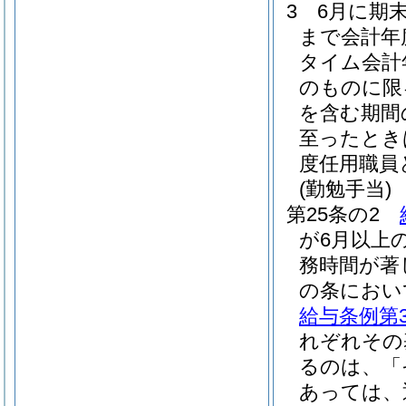
3
6月に期
まで会計年
タイム会計
のものに限
を含む期間
至ったとき
度任用職員
(勤勉手当)
第25条の2
が6月以上
務時間が著
の条におい
給与条例第3
れぞれその
るのは、「
あっては、