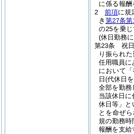
に係る報酬
2
前項
に規
き
第27条第
の25を乗
(休日勤務に
第23条
祝
り振られた
任用職員に
において「
日
(代休日
全部を勤務
当該休日に
休日等」と
とを命ぜら
規の勤務時
報酬を支給