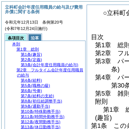
立科町会計年度任用職員の給与及び費用
弁償に関する条例
○立科町
令和元年12月13日 条例第20号
(令和7年12月24日施行)
目次
条項目次
沿革
第1章
総
本則
第1章
総則
第2章
フ
第1条
(趣旨)
第2条
(定義)
第3章
パ
第3条
(会計年度任用職員の給与)
条)
第2章
フルタイム会計年度任用職員
の給与
第4章
パ
第4条
(給料)
第30条
第5条
(職務の級)
第6条
(号俸)
第5章
雑
第7条
(給料の支給)
附則
第8条
(初任給調整手当)
第9条
(通勤手当)
第1章
第10条
(特殊勤務手当)
(趣旨)
第11条
(時間外勤務手当)
第12条
(夜間勤務手当)
第1条
この
第13条
(休日勤務手当)