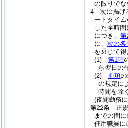
の限りでな
4
次に掲げ
ートタイム
した全時間
につき、
第
に、
次の各
を乗じて得
(1)
第1項
ら翌日の午
(2)
前項
の
の規定に
時間を除く
(夜間勤務に
第22条
正
までの間に
任用職員に