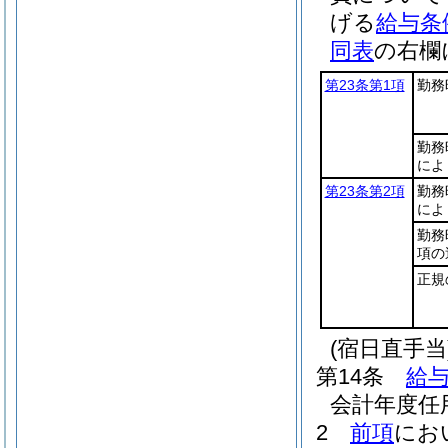
げる
給与条
同表
の右欄
第23条第1項
勤務
勤務
によ
第23条第2項
勤務
によ
勤務
項の
正規
(宿日直手当
第14条
給与
会計年度任
2
前項
にお