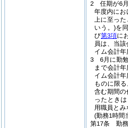
2
任期が6
年度内にお
上に至った
いう。)
を
び
第3項
に
員は、当該
イム会計年
3
6月に勤
まで会計年
イム会計年
ものに限る
含む期間の
ったときは
用職員とみ
(勤務1時
第17条
勤