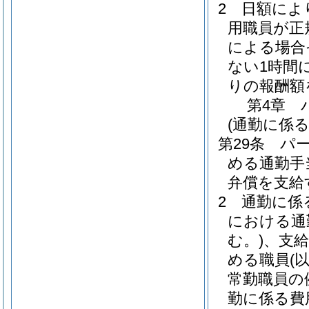
2
日額によ
用職員が正
による場合
ない1時間
りの報酬額
第4章
(通勤に係る
第29条
パ
める通勤手
弁償を支給
2
通勤に係
における通
む。)
、支
める職員
(
常勤職員の
勤に係る費