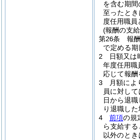
を含む期間
至ったとき
度任用職員
(報酬の支給
第26条
報
で定める期
2
日額又は
年度任用職
応じて報酬
3
月額によ
員に対して
日から退職
り退職した
4
前項
の規
ら支給する
以外のとき