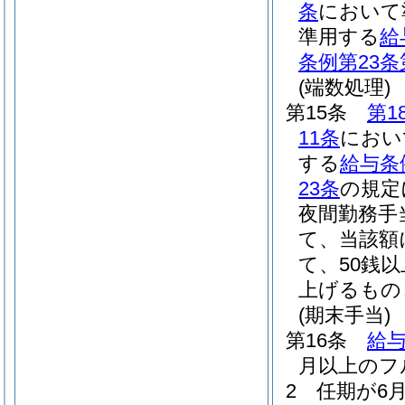
条
において
準用する
給
条例第23条
(端数処理)
第15条
第1
11条
におい
する
給与条
23条
の規定
夜間勤務手
て、当該額
て、50銭
上げるもの
(期末手当)
第16条
給与
月以上のフ
2
任期が6