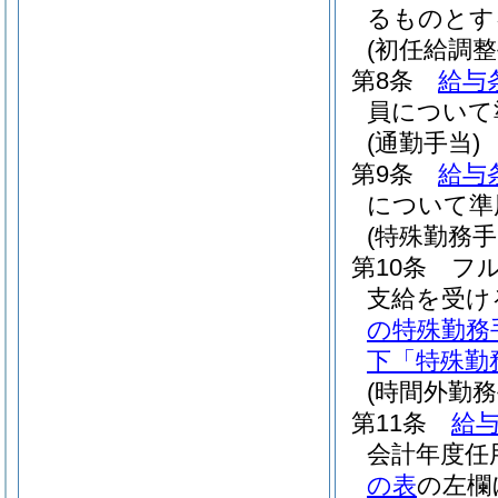
るものとす
(初任給調整
第8条
給与
員について
(通勤手当)
第9条
給与
について準
(特殊勤務手
第10条
フ
支給を受け
の特殊勤務
下「特殊勤
(時間外勤務
第11条
給与
会計年度任
の表
の左欄