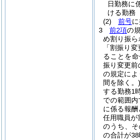
日勤務に
ける勤務
(2)
前号
に
3
前2項
の
め割り振ら
「割振り変
ることを命
振り変更前
の規定によ
間を除く。
する勤務1時
での範囲内
に係る報酬
任用職員が
のうち、そ
の合計が3