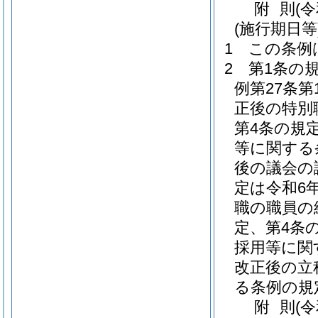
附
則
(
(施行期日等
1
この条例
2
第1条の
例第27条
正後の特別
第4条の規
等に関する
後の議会の
定は令和6
職の職員の
定、第4条
採用等に関
改正後の立
る条例の規
附
則
(