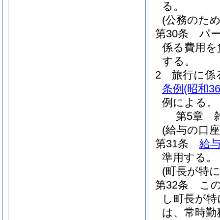
る。
(公務のた
第30条
パ
係る費用を
する。
2
旅行に係
条例
(昭和3
例による。
第5章
(給与の口座
第31条
給与
準用する。
(町長が特
第32条
こ
し町長が特
は、常時勤