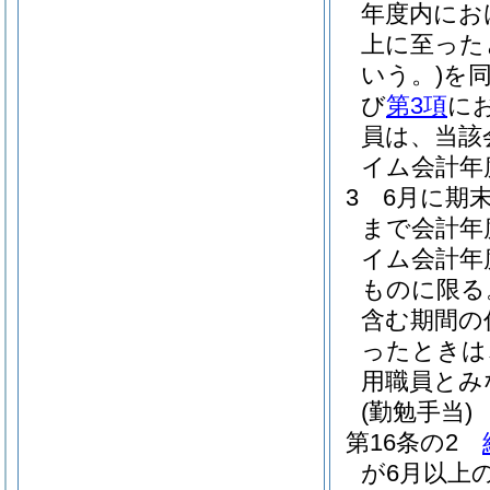
年度内にお
上に至った
いう。)
を
び
第3項
に
員は、当該
イム会計年
3
6月に期
まで会計年
イム会計年
ものに限る
含む期間の
ったときは
用職員とみ
(勤勉手当)
第16条の2
が6月以上