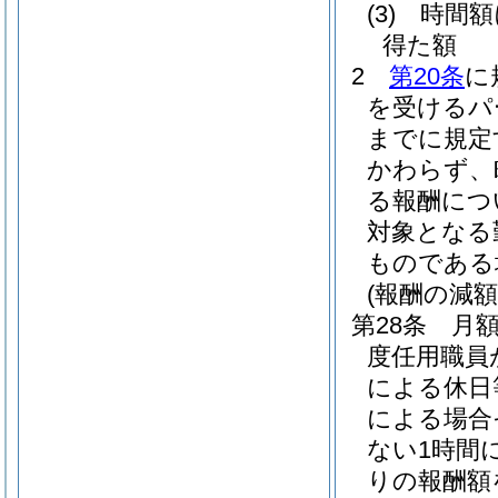
(3)
時間
得た額
2
第20条
に
を受けるパ
までに規定
かわらず、
る報酬につ
対象となる
ものである
(報酬の減額
第28条
月
度任用職員
による休日
による場合
ない1時間
りの報酬額