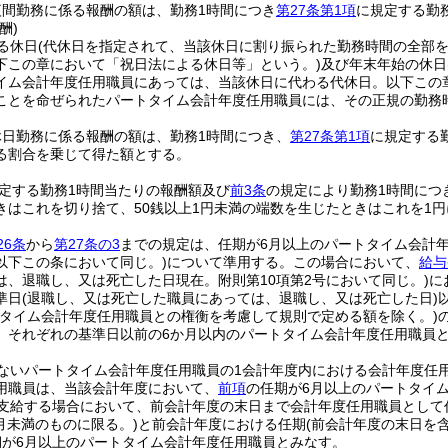
夜間勤務に係る報酬の額は、勤務1時間につき
第27条第1項
に規定する勤務
酬)
る休日
(代休日を指定されて、当該休日に割り振られた勤務時間の全部
下この章において「祝日法による休日等」という。)
及び年末年始の休日
イム会計年度任用職員にあっては、当該休日に代わる代休日。以下この
ことを命ぜられたパートタイム会計年度任用職員には、その正規の勤務
休日勤務に係る報酬の額は、勤務1時間につき、
第27条第1項
に規定する勤
る割合を乗じて得た額とする。
定する勤務1時間当たりの報酬額及び
前3条
の規定により勤務1時間につ
きはこれを切り捨て、50銭以上1円未満の端数を生じたときはこれを1
26条
から
第27条の3
までの規定は、任期が6月以上のパートタイム会計
以下この条において同じ。)
について準用する。
この場合において、
給与
は、退職し、又は死亡した日現在。附則第10項第2号において同じ。)
に
準日
(退職し、又は死亡した職員にあっては、退職し、又は死亡した日)
ルタイム会計年度任用職員との権衡を考慮して規則で定める額を除く。)
、それぞれの基準日以前の6か月以内のパートタイム会計年度任用職員と
ないパートタイム会計年度任用職員の1会計年度内における会計年度任
用職員は、当該会計年度において、
前項
の任期が6月以上のパートタイ
を支給する場合において、前会計年度の末日まで会計年度任用職員として
6月未満のものに限る。)
と前会計年度における任期
(前会計年度の末日を
期が6月以上のパートタイム会計年度任用職員とみなす。