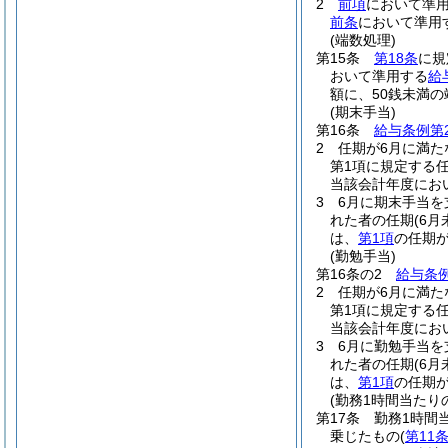
2
前項
において準
前条
において準用
(端数処理)
第15条
第18条
に規
おいて準用する
給
額に、50銭未満
(期末手当)
第16条
給与条例第
2
任期が6月に満た
第1項に規定する
当該会計年度にお
3
6月に期末手当
れた者の任期
(6
は、
第1項
の任期
(勤勉手当)
第16条の2
給与条例
2
任期が6月に満た
第1項に規定する
当該会計年度にお
3
6月に勤勉手当
れた者の任期
(6
は、
第1項
の任期
(勤務1時間当たり
第17条
勤務1時間
乗じたもの
(
第11