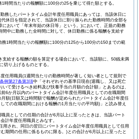
1時間当たりの報酬額に100分の25を乗じて得た額とする。
を勤務したパートタイム会計年度任用職員にあっては、当該休日に
(代休日を指定されて、当該休日に割り振られた勤務時間の全部を
章において「年末年始の休日等」という。)
において、正規の勤務
時間中に勤務した全時間に対して、休日勤務に係る報酬を支給す
務1時間当たりの報酬額に100分の125から100分の150までの範
き支給する報酬の額を算定する場合において、当該額に、50銭未満
円に切り上げるものとする。
年度任用職員
(1週間当たりの勤務時間が著しく短い者として規則で
条例第27条第3項
中「それぞれその基準日現在
(退職し、又は死亡
おいて受けるべき給料及び扶養手当の月額の合計額」とあるのは、
以前6か月以内のパートタイム会計年度任用職員としての在職期間
の月額
(日額又は時間額で報酬が定められたパートタイム会計年度任
しての在職期間における報酬の1月当たりの平均額)
」と読み替え
用職員としての任期の合計が6月以上に至ったときは、当該パート
ム会計年度任用職員とみなす。
任用され、同日の翌日にパートタイム会計年度任用職員として任用
含む期間の任用に係るものに限る。)
との合計が6月以上に至ったと