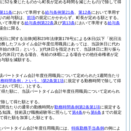
に52を乗じたものから町長が定める時間を減じたもの)
で除して得
第11条
において準用する
給与条例第21条
、
第12条
において準用す
りの給与額は、
前項
の規定にかかわらず、町長が定める額とする。
いて準用する
給与条例第22条
及び
第13条
において準用する
給与条
場合に限る。
祝日に関する法律
(昭和23年法律第178号)
による休日
(以下「祝日法
勤務したフルタイム会計年度任用職員にあっては、当該休日に代わ
年始の休日」という。)
(代休日を指定されて、当該休日に割り振ら
代休日)
である場合、有給の休暇による場合その他任命権者が定
給与額を減額する。
該パートタイム会計年度任用職員について定められた1週間当たり
勤務時間条例」という。)
第2条第1項
に規定する勤務時間で除して得
において同じ。)
とする。
て得た額に、当該パートタイム会計年度任用職員について定められ
で除して得た額とする。
週間当たりの通常の勤務時間が
勤務時間条例第2条第1項
に規定する
る知識、技術及び職務経験等に照らして
第4条
から
第6条
までの規定
て得た額を加算した額とする。
たパートタイム会計年度任用職員には、
特殊勤務手当条例
の例によ