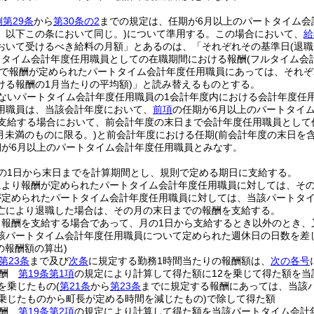
第29条
から
第30条の2
までの規定は、任期が6月以上のパートタイム会
。以下この条において同じ。)
について準用する。
この場合において、
給
おいて受けるべき給料の月額」とあるのは、「それぞれその基準日
(退
トタイム会計年度任用職員としての在職期間における報酬
(フルタイム会
額で報酬が定められたパートタイム会計年度任用職員にあっては、それぞ
ける報酬の1月当たりの平均額)
」と読み替えるものとする。
ないパートタイム会計年度任用職員の1会計年度内における会計年度任
用職員は、当該会計年度において、
前項
の任期が6月以上のパートタイ
を支給する場合において、前会計年度の末日まで会計年度任用職員として
6月未満のものに限る。)
と前会計年度における任期
(前会計年度の末日を
期が6月以上のパートタイム会計年度任用職員とみなす。
の1日から末日までを計算期間とし、規則で定める期日に支給する。
により報酬が定められたパートタイム会計年度任用職員に対しては、そ
が定められたパートタイム会計年度任用職員に対しては、当該パートタ
亡により退職した場合は、その月の末日までの報酬を支給する。
り報酬を支給する場合であって、月の1日から支給するとき以外のとき、
該パートタイム会計年度任用職員について定められた週休日の日数を差
の報酬額の算出)
第23条
まで及び
次条
に規定する勤務1時間当たりの報酬額は、
次の各号
報酬
第19条第1項
の規定により計算して得た額に12を乗じて得た額を当
2を乗じたもの
(
第21条
から
第23条
までに規定する報酬にあっては、当該
を乗じたものから町長が定める時間を減じたもの)
で除して得た額
報酬
第19条第2項
の規定により計算して得た額を当該パートタイム会計