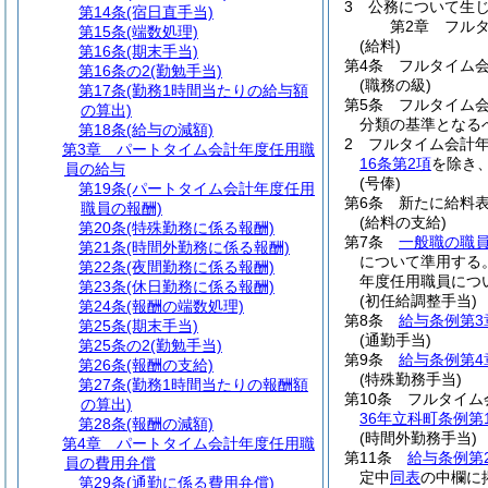
3
公務について生
第14条
(宿日直手当)
第2章
フル
第15条
(端数処理)
(給料)
第16条
(期末手当)
第4条
フルタイム
第16条の2
(勤勉手当)
(職務の級)
第17条
(勤務1時間当たりの給与額
第5条
フルタイム
の算出)
分類の基準となる
第18条
(給与の減額)
2
フルタイム会計
第3章
パートタイム会計年度任用職
16条第2項
を除き
員の給与
(号俸)
第19条
(パートタイム会計年度任用
第6条
新たに給料
職員の報酬)
(給料の支給)
第20条
(特殊勤務に係る報酬)
第7条
一般職の職
第21条
(時間外勤務に係る報酬)
について準用する
第22条
(夜間勤務に係る報酬)
年度任用職員につ
第23条
(休日勤務に係る報酬)
(初任給調整手当)
第24条
(報酬の端数処理)
第8条
給与条例第3
第25条
(期末手当)
(通勤手当)
第25条の2
(勤勉手当)
第9条
給与条例第4
第26条
(報酬の支給)
(特殊勤務手当)
第27条
(勤務1時間当たりの報酬額
第10条
フルタイム
の算出)
36年立科町条例第
第28条
(報酬の減額)
(時間外勤務手当)
第4章
パートタイム会計年度任用職
第11条
給与条例第
員の費用弁償
定中
同表
の中欄に
第29条
(通勤に係る費用弁償)