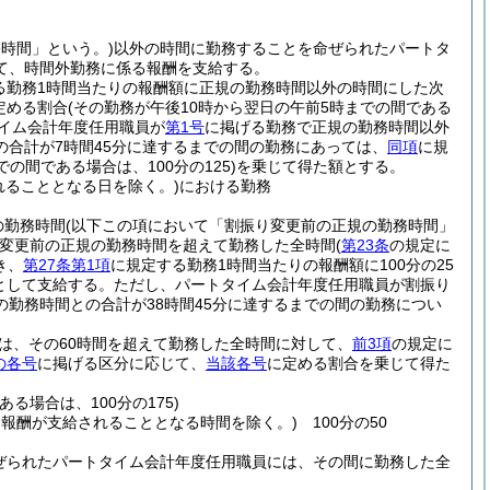
務時間」という。)
以外の時間に勤務することを命ぜられたパートタ
て、時間外勤務に係る報酬を支給する。
る勤務1時間当たりの報酬額に正規の勤務時間以外の時間にした次
定める割合
(その勤務が午後10時から翌日の午前5時までの間である
イム会計年度任用職員が
第1号
に掲げる勤務で正規の勤務時間以外
合計が7時間45分に達するまでの間の勤務にあっては、
同項
に規
の間である場合は、100分の125)
を乗じて得た額とする。
ることとなる日を除く。)
における勤務
の勤務時間
(以下この項において「割振り変更前の正規の勤務時間」
変更前の正規の勤務時間を超えて勤務した全時間
(
第23条
の規定に
き、
第27条第1項
に規定する勤務1時間当たりの報酬額に100分の25
として支給する。
ただし、パートタイム会計年度任用職員が割振り
勤務時間との合計が38時間45分に達するまでの間の勤務につい
は、その60時間を超えて勤務した全時間に対して、
前3項
の規定に
の各号
に掲げる区分に応じて、
当該各号
に定める割合を乗じて得た
る場合は、100分の175)
報酬が支給されることとなる時間を除く。)
100分の50
ぜられたパートタイム会計年度任用職員には、その間に勤務した全