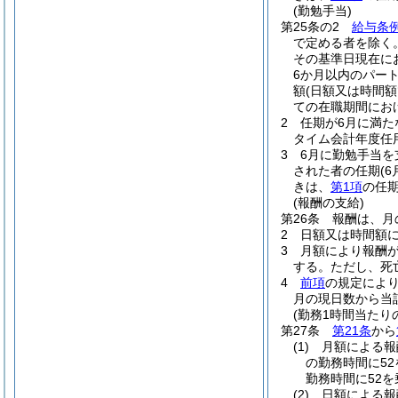
(勤勉手当)
第25条の2
給与条例
で定める者を除く
その基準日現在に
6か月以内のパー
額
(日額又は時間
ての在職期間にお
2
任期が6月に満た
タイム会計年度任
3
6月に勤勉手当
された者の任期
(
きは、
第1項
の任
(報酬の支給)
第26条
報酬は、月
2
日額又は時間額
3
月額により報酬
する。
ただし、死
4
前項
の規定によ
月の現日数から当
(勤務1時間当たり
第27条
第21条
から
(1)
月額による
の勤務時間に5
勤務時間に52
(2)
日額による