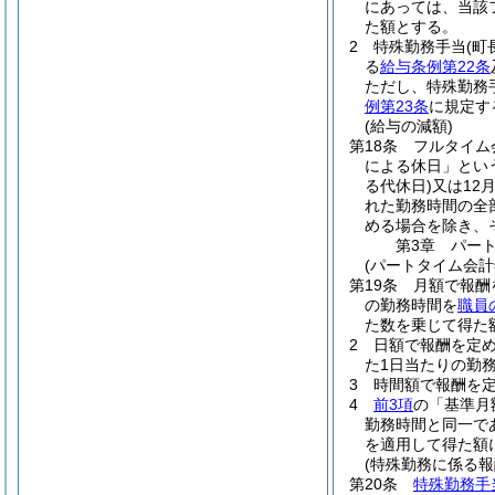
にあっては、当該
た額とする。
2
特殊勤務手当
(町
る
給与条例第22条
ただし、特殊勤務
例第23条
に規定す
(給与の減額)
第18条
フルタイム
による休日」とい
る代休日)
又は12
れた勤務時間の全
める場合を除き、
第3章
パー
(パートタイム会計
第19条
月額で報酬
の勤務時間を
職員
た数を乗じて得た
2
日額で報酬を定
た1日当たりの勤務
3
時間額で報酬を定
4
前3項
の「基準月
勤務時間と同一で
を適用して得た額
(特殊勤務に係る報
第20条
特殊勤務手