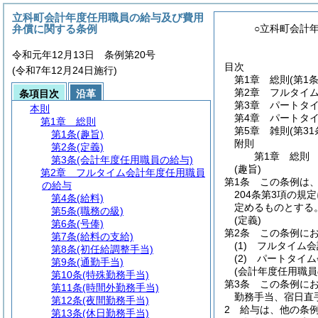
立科町会計年度任用職員の給与及び費用
弁償に関する条例
○立科町会計
令和元年12月13日 条例第20号
目次
(令和7年12月24日施行)
第1章
総則
(第1
第2章
フルタイ
条項目次
沿革
第3章
パートタ
本則
第4章
パートタ
第1章
総則
第5章
雑則
(第3
第1条
(趣旨)
附則
第2条
(定義)
第1章
総則
第3条
(会計年度任用職員の給与)
(趣旨)
第2章
フルタイム会計年度任用職員
第1条
この条例は
の給与
204条第3項の規
第4条
(給料)
定めるものとする
第5条
(職務の級)
(定義)
第6条
(号俸)
第2条
この条例に
第7条
(給料の支給)
(1)
フルタイム会
第8条
(初任給調整手当)
(2)
パートタイム
第9条
(通勤手当)
(会計年度任用職員
第10条
(特殊勤務手当)
第3条
この条例に
第11条
(時間外勤務手当)
勤務手当、宿日直
第12条
(夜間勤務手当)
2
給与は、他の条
第13条
(休日勤務手当)