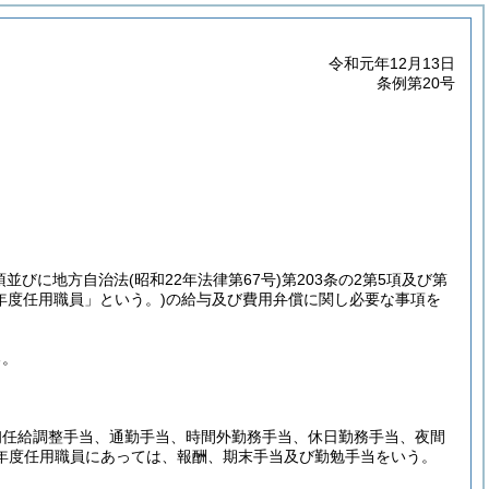
令和元年12月13日
条例第20号
5項並びに地方自治法
(昭和22年法律第67号)
第203条の2第5項及び第
年度任用職員」という。)
の給与及び費用弁償に関し必要な事項を
る。
初任給調整手当、通勤手当、時間外勤務手当、休日勤務手当、夜間
年度任用職員にあっては、報酬、期末手当及び勤勉手当をいう。