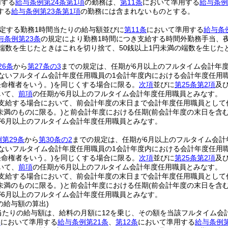
用する
給与条例第24条第1項
の勤務は、
第11条
において準用する
給与条例
する
給与条例第23条第1項
の勤務には含まれないものとする。
定する勤務1時間当たりの給与額並びに
第11条
において準用する
給与条
与条例第23条
の規定により勤務1時間につき支給する時間外勤務手当、
の端数を生じたときはこれを切り捨て、50銭以上1円未満の端数を生じた
26条
から
第27条の3
までの規定は、任期が6月以上のフルタイム会計年
ないフルタイム会計年度任用職員の1会計年度内における会計年度任用
任命権者をいう。)
を同じくする場合に限る。
次項
並びに
第25条第2項
及
いて、
前項
の任期が6月以上のフルタイム会計年度任用職員とみなす。
を支給する場合において、前会計年度の末日まで会計年度任用職員として
月未満のものに限る。)
と前会計年度における任期
(前会計年度の末日を含
が6月以上のフルタイム会計年度任用職員とみなす。
第29条
から
第30条の2
までの規定は、任期が6月以上のフルタイム会計
ないフルタイム会計年度任用職員の1会計年度内における会計年度任用
任命権者をいう。)
を同じくする場合に限る。
次項
並びに
第25条第2項
及
いて、
前項
の任期が6月以上のフルタイム会計年度任用職員とみなす。
を支給する場合において、前会計年度の末日まで会計年度任用職員として
月未満のものに限る。)
と前会計年度における任期
(前会計年度の末日を含
が6月以上のフルタイム会計年度任用職員とみなす。
の給与額の算出)
当たりの給与額は、給料の月額に12を乗じ、その額を当該フルタイム会
条
において準用する
給与条例第21条
、
第12条
において準用する
給与条例第