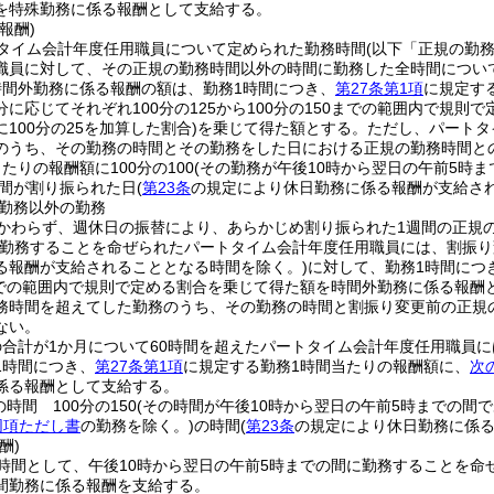
を特殊勤務に係る報酬として支給する。
報酬)
タイム会計年度任用職員について定められた勤務時間
(以下「正規の勤
職員に対して、その正規の勤務時間以外の時間に勤務した全時間につい
時間外勤務に係る報酬の額は、勤務1時間につき、
第27条第1項
に規定す
に応じてそれぞれ100分の125から100分の150までの範囲内で規則で
100分の25を加算した割合)
を乗じて得た額とする。
ただし、パートタ
のうち、その勤務の時間とその勤務をした日における正規の勤務時間との
たりの報酬額に100分の100
(その勤務が午後10時から翌日の午前5時まで
間が割り振られた日
(
第23条
の規定により休日勤務に係る報酬が支給され
勤務以外の勤務
かわらず、週休日の振替により、あらかじめ割り振られた1週間の正規
勤務することを命ぜられたパートタイム会計年度任用職員には、割振り
る報酬が支給されることとなる時間を除く。)
に対して、勤務1時間につ
0までの範囲内で規則で定める割合を乗じて得た額を時間外勤務に係る報酬
務時間を超えてした勤務のうち、その勤務の時間と割振り変更前の正規の
ない。
合計が1か月について60時間を超えたパートタイム会計年度任用職員に
1時間につき、
第27条第1項
に規定する勤務1時間当たりの報酬額に、
次
係る報酬として支給する。
時間 100分の150
(その時間が午後10時から翌日の午前5時までの間であ
同項ただし書
の勤務を除く。)
の時間
(
第23条
の規定により休日勤務に係る
酬)
時間として、午後10時から翌日の午前5時までの間に勤務することを命
間勤務に係る報酬を支給する。