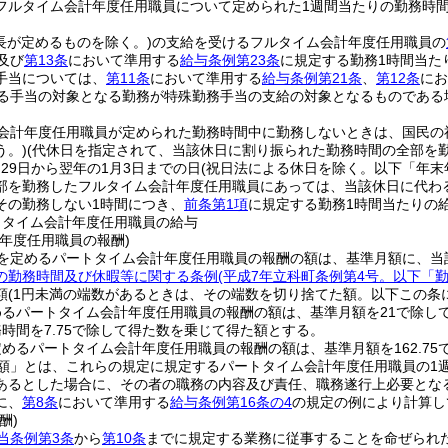
フルタイム会計年度任用職員について定められた1週間当たりの勤務時間
長が定めるものを除く。)
の支給を受けるフルタイム会計年度任用職員の
及び
第13条
において準用する
給与条例第23条
に規定する勤務1時間当た
手当については、
第11条
において準用する
給与条例第21条
、
第12条
にお
る手当の対象となる勤務が特殊勤務手当の支給の対象となるものである
会計年度任用職員が定められた勤務時間中に勤務しないときは、国民の
う。)
(代休日を指定されて、当該休日に割り振られた勤務時間の全部を
月29日から翌年の1月3日までの日
(祝日法による休日を除く。以下「年末
部を勤務したフルタイム会計年度任用職員にあっては、当該休日に代わる
その勤務しない1時間につき、
前条第1項
に規定する勤務1時間当たりの
トタイム会計年度任用職員の給与
年度任用職員の報酬)
を定めるパートタイム会計年度任用職員の報酬の額は、基準月額に、当
の勤務時間及び休暇等に関する条例
(平成7年立科町条例第4号。以下「
額
(1円未満の端数があるときは、その端数を切り捨てた額。以下この条
めるパートタイム会計年度任用職員の報酬の額は、基準月額を21で除し
時間を7.75で除して得た数を乗じて得た額とする。
めるパートタイム会計年度任用職員の報酬の額は、基準月額を162.75
額」とは、これらの規定に規定するパートタイム会計年度任用職員の1
あるとした場合に、その者の職務の内容及び責任、職務遂行上必要とな
に、
第8条
において準用する
給与条例第16条の4
の規定の例により計算し
酬)
当条例第3条
から
第10条
までに規定する業務に従事することを命ぜられ