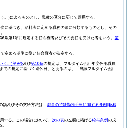
う。)
によるものとし、職種の区分に応じて適用する。
の度に基づき、給料表に定める職務の級に分類するものとし、その
る。
法第6条第1項に規定する任命権者及びその委任を受けた者をいう。
第
則で定める基準に従い任命権者が決定する。
いう。)
第9条
及び
第10条
の規定は、フルタイム会計年度任用職員
項までの規定に基づく週休日」とあるのは、「当該フルタイム会計
の額及びその支給方法は、
職員の特殊勤務手当に関する条例
(昭和
用する。
この場合において、
次の表
の左欄に掲げる
給与条例
の規
る。