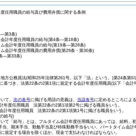
年度任用職員の給与及び費用弁償に関する条例
条―第3条)
ム会計年度任用職員の給与
(第4条―第18条)
イム会計年度任用職員の給与
(第19条―第28条)
イム会計年度任用職員の費用弁償
(第29条・第30条)
1条―第33条)
、地方公務員法
(昭和25年法律第261号。以下「法」という。)
第24条第
定に基づき、法第22条の2第1項に規定する会計年度任用職員
(以下「会計
。
おいて、
次の各号
に掲げる用語の意義は、
当該各号
に定めるところによ
計年度任用職員 法第22条の2第1項第2号に掲げる職員をいう。
会計年度任用職員 法第22条の2第1項第1号に掲げる職員をいう。
の給与)
おいて「給与」とは、フルタイム会計年度任用職員にあっては、給料、
手当、期末手当、勤勉手当及び特殊勤務手当をいい、パートタイム会計
例に規定する場合を除くほか、現金で支払わなければならない。