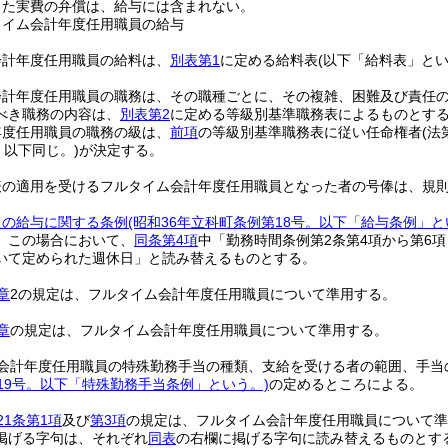
じた実費の弁償は、給与には含まれない。
タイム会計年度任用職員の給与
会計年度任用職員の給料は、
別表第1
に定める給料表
(以下「給料表」とい
会計年度任用職員の職務は、その職種ごとに、その複雑、困難及び責任
べき職務の内容は、
別表第2
に定める等級別基準職務表によるものとす
年度任用職員の職務の級は、
前項
の等級別基準職務表に従い任命権者
(
、以下同じ。)
が決定する。
表の適用を受けるフルタイム会計年度任用職員となった者の号俸は、規
員の給与に関する条例
(昭和36年立科町条例第18号。以下「給与条例」と
。
この場合において、
同条第4項
中「勤務時間条例第2条第4項から第6
いて定められた週休日」と読み替えるものとする。
章
2の規定は、フルタイム会計年度任用職員について準用する。
章
の規定は、フルタイム会計年度任用職員について準用する。
会計年度任用職員の特殊勤務手当の種類、支給を受ける者の範囲、手当
19号。以下「特殊勤務手当条例」という。)
の定めるところによる。
21条第1項
及び
第3項
の規定は、フルタイム会計年度任用職員について準
掲げる字句は、それぞれ
同表
の右欄に掲げる字句に読み替えるものとす