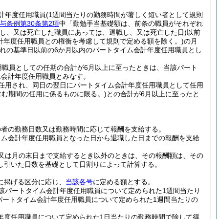
計年度任用職員
(1週間当たりの勤務時間が著しく短い者として規則
与条例第30条第2項
中「勤勉手当基礎額は、前条の職員がそれぞれ
職し、又は死亡した職員にあっては、退職し、又は死亡した日)
以前
計年度任用職員との権衡を考慮して規則で定める額を除く。)
の月
れの基準日以前の6か月以内のパートタイム会計年度任用職員とし
用職員としての任期の合計が6月以上に至ったときは、当該パート
ム会計年度任用職員とみなす。
任用され、同日の翌日にパートタイム会計年度任用職員として任用
含む期間の任用に係るものに限る。)
との合計が6月以上に至ったと
の者の勤務日数又は勤務時間に応じて報酬を支給する。
イム会計年度任用職員となった日から退職した日までの報酬を支給
又は月の末日まで支給するとき以外のときは、その報酬額は、その
し引いた日数を基礎として日割りによって計算する。
に掲げる区分に応じ、
当該各号
に定める額とする。
該パートタイム会計年度任用職員について定められた1週間当たり
パートタイム会計年度任用職員について定められた1週間当たりの
年度任用職員について定められた1日当たりの勤務時間で除して得