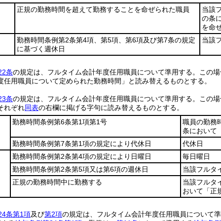
正規の勤務時間を超えて勤務することを命ぜられた職員
当該
の条
を命
勤務時間条例第2条第4項、第5項、第6項及び第7条の規定
当該
に基づく週休日
22条
の規定は、フルタイム会計年度任用職員について準用する。
この場
度任用職員について定められた勤務時間」と読み替えるものとする。
23条
の規定は、フルタイム会計年度任用職員について準用する。
この場
それぞれ
同表
の右欄に掲げる字句に読み替えるものとする。
勤務時間条例第6条第1項第1号
職員の勤務
条において
勤務時間条例第7条第1項の規定により代休日
代休日
勤務時間条例第2条第4項の規定により日曜日
毎日曜日
勤務時間条例第2条第5項又は第6項の週休日
当該フルタ
正規の勤務時間中に勤務する
当該フルタ
おいて「正
24条第1項
及び
第2項
の規定は、フルタイム会計年度任用職員について準