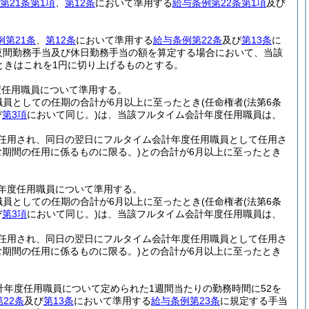
第21条第1項
、
第12条
において準用する
給与条例第22条第1項
及び
例第21条
、
第12条
において準用する
給与条例第22条
及び
第13条
に
夜間勤務手当及び休日勤務手当の額を算定する場合において、当該
ときはこれを1円に切り上げるものとする。
度任用職員について準用する。
職員としての任期の合計が6月以上に至ったとき
(任命権者
(法第6条
び
第3項
において同じ。)
は、当該フルタイム会計年度任用職員は、
任用され、同日の翌日にフルタイム会計年度任用職員として任用さ
む期間の任用に係るものに限る。)
との合計が6月以上に至ったとき
年度任用職員について準用する。
職員としての任期の合計が6月以上に至ったとき
(任命権者
(法第6条
び
第3項
において同じ。)
は、当該フルタイム会計年度任用職員は、
任用され、同日の翌日にフルタイム会計年度任用職員として任用さ
む期間の任用に係るものに限る。)
との合計が6月以上に至ったとき
計年度任用職員について定められた1週間当たりの勤務時間に52を
22条
及び
第13条
において準用する
給与条例第23条
に規定する手当