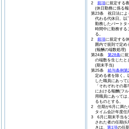
2
前項
に規定する
(休日勤務に係る報
第23条
祝日法によ
代わる代休日。以
勤務したパートタ
時間中に勤務する
る。
2
前項
に規定する
囲内で規則で定め
(報酬の端数処理)
第24条
第28条
に規
の端数を生じたと
(期末手当)
第25条
給与条例第
定める者を除く。
した職員にあって
「それぞれその基
における報酬
(フ
用職員にあっては
るものとする。
2
任期が6月に満た
タイム会計年度任
3
6月に期末手当
された者の任期
(
きは、
第1項
の任