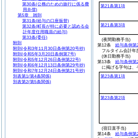
第30条
(公務のための旅行に係る費
第21条第1項
用弁償)
第5章
雑則
第31条
(給与の口座振替)
第21条第3項
第32条
(町長が特に必要と認める会
計年度任用職員の給与)
第33条
(委任)
(夜間勤務手当)
附則
第12条
給与条例第
附則
(令和3年11月30日条例第20号抄)
フルタイム会計年
附則
(令和5年3月20日条例第7号)
(休日勤務手当)
附則
(令和5年12月26日条例第22号)
第13条
給与条例第
附則
(令和6年12月13日条例第29号抄)
に掲げる字句は、
附則
(令和7年12月24日条例第21号抄)
別表第1
(第4条関係)
第23条第1項
別表第2
(第5条関係)
第23条第2項
(宿日直手当)
第14条
給与条例第