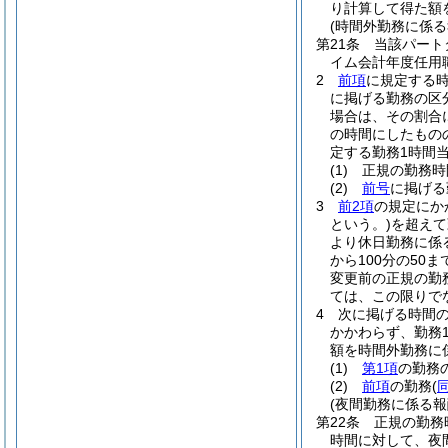
り計算して得た額
(時間外勤務に係る
第21条
当該パート
イム会計年度任用
2
前項
に規定する
に掲げる勤務の区分
場合は、その割合に
の時間にしたもの
定する勤務1時間当
(1)
正規の勤務時
(2)
前号
に掲げる
3
前2項
の規定にか
という。)
を超えて
より休日勤務に係
から100分の5
変更前の正規の勤
ては、この限りで
4
次に掲げる時間の
かかわらず、勤務
額を時間外勤務に
(1)
第1項
の勤務の
(2)
前項
の勤務
(
(夜間勤務に係る報
第22条
正規の勤務
時間に対して、夜