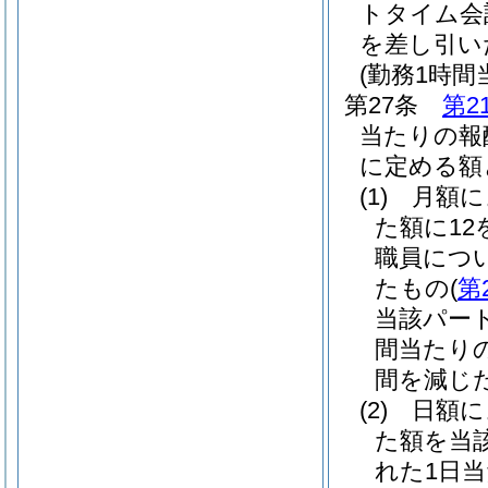
トタイム会
を差し引い
(勤務1時
第27条
第2
当たりの報
に定める額
(1)
月額
た額に1
職員につ
たもの
(
第
当該パー
間当たり
間を減じた
(2)
日額
た額を当
れた1日