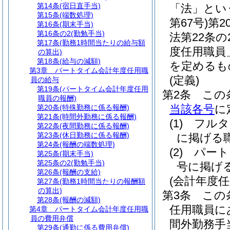
第14条
(宿日直手当)
「法」とい
第15条
(端数処理)
第67号)
第2
第16条
(期末手当)
第16条の2
(勤勉手当)
法第22条
第17条
(勤務1時間当たりの給与額
度任用職員
の算出)
第18条
(給与の減額)
を定めるも
第3章
パートタイム会計年度任用職
(定義)
員の給与
第19条
(パートタイム会計年度任用
第2条
この
職員の報酬)
当該各号
に
第20条
(特殊勤務に係る報酬)
第21条
(時間外勤務に係る報酬)
(1)
フルタ
第22条
(夜間勤務に係る報酬)
第23条
(休日勤務に係る報酬)
に掲げる
第24条
(報酬の端数処理)
(2)
パート
第25条
(期末手当)
第25条の2
(勤勉手当)
号に掲げ
第26条
(報酬の支給)
(会計年度
第27条
(勤務1時間当たりの報酬額
の算出)
第3条
この
第28条
(報酬の減額)
任用職員に
第4章
パートタイム会計年度任用職
員の費用弁償
間外勤務手
第29条
(通勤に係る費用弁償)