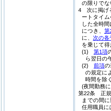
の限りでな
4
次に掲げ
ートタイム
した全時間
につき、
第
に、
次の各
を乗じて得
(1)
第1項
ら翌日の午
(2)
前項
の
の規定に
時間を除く
(夜間勤務に
第22条
正
までの間に
任用職員に