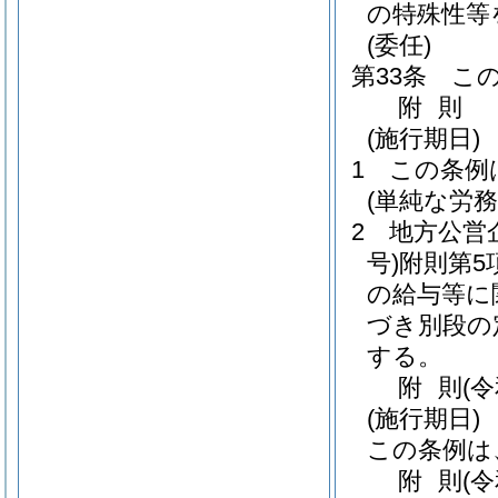
の特殊性等
(委任)
第33条
こ
附
則
(施行期日)
1
この条例
(単純な労
2
地方公営
号)
附則第5
の給与等に
づき別段の
する。
附
則
(
(施行期日)
この条例は
附
則
(