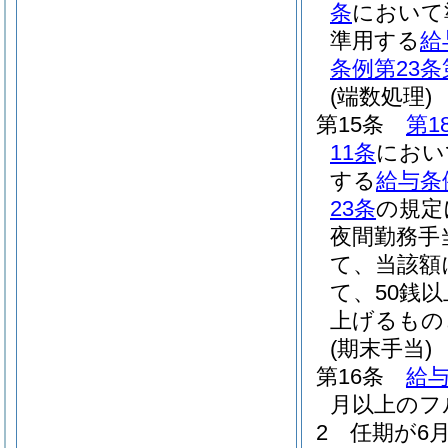
条
において
準用する
給
条例第23条
(端数処理)
第15条
第1
11条
におい
する
給与条
23条
の規定
夜間勤務手
て、当該額
て、50銭
上げるもの
(期末手当)
第16条
給与
月以上のフ
2
任期が6