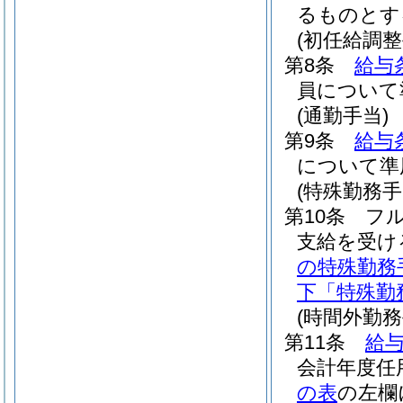
るものとす
(初任給調整
第8条
給与
員について
(通勤手当)
第9条
給与
について準
(特殊勤務手
第10条
フ
支給を受け
の特殊勤務
下「特殊勤
(時間外勤務
第11条
給与
会計年度任
の表
の左欄