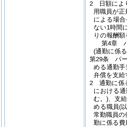
2
日額によ
用職員が正
による場合
ない1時間
りの報酬額
第4章
(通勤に係る
第29条
パ
める通勤手
弁償を支給
2
通勤に係
における通
む。)
、支
める職員
(
常勤職員の
勤に係る費