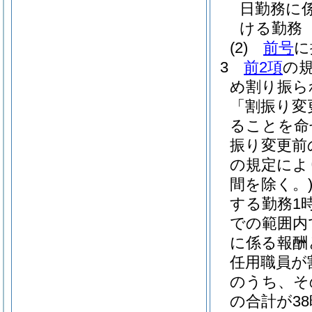
日勤務に
ける勤務
(2)
前号
に
3
前2項
の
め割り振ら
「割振り変
ることを命
振り変更前
の規定によ
間を除く。
する勤務1時
での範囲内
に係る報酬
任用職員が
のうち、そ
の合計が3