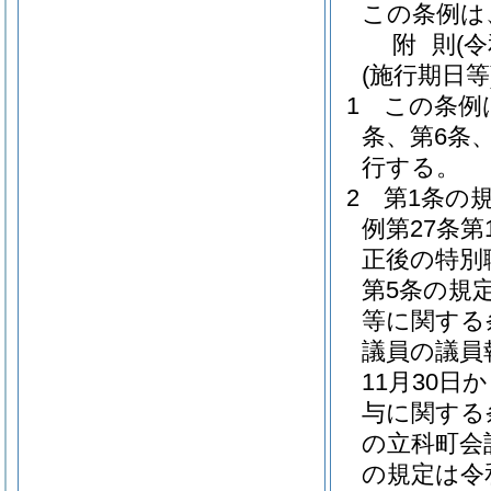
この条例は
附
則
(
(施行期日等
1
この条例
条、第6条
行する。
2
第1条の
例第27条
正後の特別
第5条の規
等に関する
議員の議員
11月30
与に関する
の立科町会
の規定は令