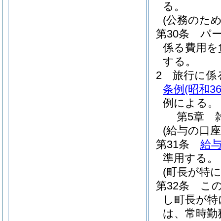
る。
(公務のた
第30条
パ
係る費用を
する。
2
旅行に係
条例
(昭和3
例による。
第5章
(給与の口座
第31条
給与
準用する。
(町長が特
第32条
こ
し町長が特
は、常時勤