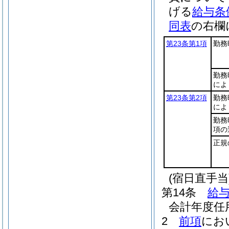
げる
給与条
同表
の右欄
第23条第1項
勤務
勤務
によ
第23条第2項
勤務
によ
勤務
項の
正規
(宿日直手当
第14条
給与
会計年度任
2
前項
にお