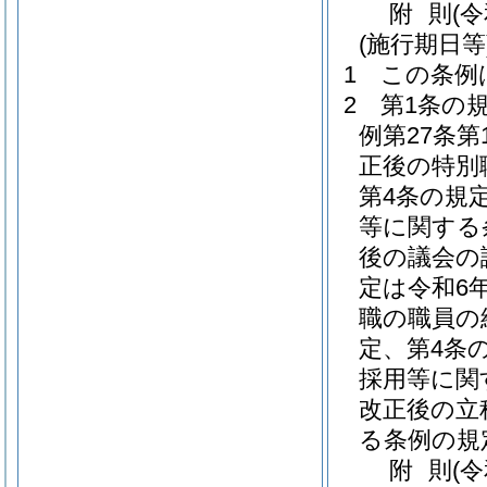
附
則
(
(施行期日等
1
この条例
2
第1条の
例第27条
正後の特別
第4条の規
等に関する
後の議会の
定は令和6
職の職員の
定、第4条
採用等に関
改正後の立
る条例の規
附
則
(