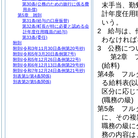
末手当、勤
第30条
(公務のための旅行に係る費
用弁償)
計年度任用
第5章
雑則
第31条
(給与の口座振替)
いう。
第32条
(町長が特に必要と認める会
2
給与は、
計年度任用職員の給与)
第33条
(委任)
わなければ
附則
3
公務につ
附則
(令和3年11月30日条例第20号抄)
附則
(令和5年3月20日条例第7号)
第2章
附則
(令和5年12月26日条例第22号)
(給料)
附則
(令和6年12月13日条例第29号抄)
附則
(令和7年12月24日条例第21号抄)
第4条
フル
別表第1
(第4条関係)
る給料表
(
別表第2
(第5条関係)
区分に応じ
(職務の級)
第5条
フル
に、その複
職務の級に
務の内容は