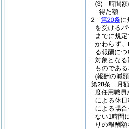
(3)
時間
得た額
2
第20条
に
を受けるパ
までに規定
かわらず、
る報酬につ
対象となる
ものである
(報酬の減額
第28条
月
度任用職員
による休日
による場合
ない1時間
りの報酬額