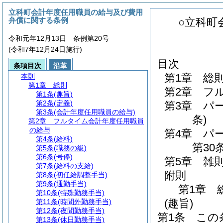
立科町会計年度任用職員の給与及び費用
弁償に関する条例
○立科町
令和元年12月13日 条例第20号
(令和7年12月24日施行)
目次
条項目次
沿革
第1章
総
本則
第1章
総則
第2章
フ
第1条
(趣旨)
第2条
(定義)
第3章
パ
第3条
(会計年度任用職員の給与)
条)
第2章
フルタイム会計年度任用職員
の給与
第4章
パ
第4条
(給料)
第30条
第5条
(職務の級)
第6条
(号俸)
第5章
雑
第7条
(給料の支給)
附則
第8条
(初任給調整手当)
第9条
(通勤手当)
第1章
第10条
(特殊勤務手当)
(趣旨)
第11条
(時間外勤務手当)
第12条
(夜間勤務手当)
第1条
この
第13条
(休日勤務手当)