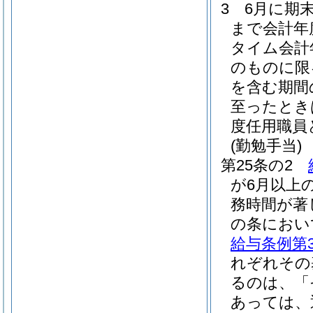
3
6月に期
まで会計年
タイム会計
のものに限
を含む期間
至ったとき
度任用職員
(勤勉手当)
第25条の2
が6月以上
務時間が著
の条におい
給与条例第3
れぞれその
るのは、「
あっては、