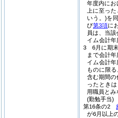
年度内にお
上に至った
いう。)
を
び
第3項
に
員は、当該
イム会計年
3
6月に期
まで会計年
イム会計年
ものに限る
含む期間の
ったときは
用職員とみ
(勤勉手当)
第16条の2
が6月以上