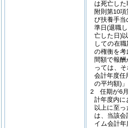
は死亡した
附則第10項
び扶養手当
準日
(退職
亡した日)
しての在職
の権衡を考
間額で報酬
っては、そ
会計年度任
の平均額)
2
任期が6
計年度内に
以上に至っ
は、当該会
イム会計年