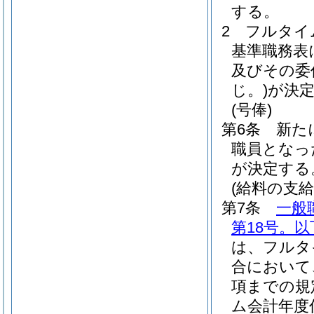
する。
2
フルタイ
基準職務表
及びその委
じ。)
が決
(号俸)
第6条
新た
職員となっ
が決定する
(給料の支給
第7条
一般
第18号。
は、フルタ
合において
項までの規
ム会計年度