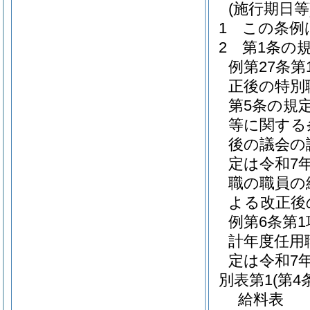
(施行期日等
1
この条例
2
第1条の
例第27条
正後の特別
第5条の規
等に関する
後の議会の
定は令和7
職の職員の
よる改正後
例第6条第
計年度任用
定は令和7
別表第1
(第4
給料表