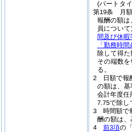
(パートタ
第19条
月
報酬の額は
員について
間及び休暇
「勤務時間
除して得た
その端数を
る。
2
日額で報
の額は、基
会計年度任
7.75で
3
時間額で
酬の額は、
4
前3項
の