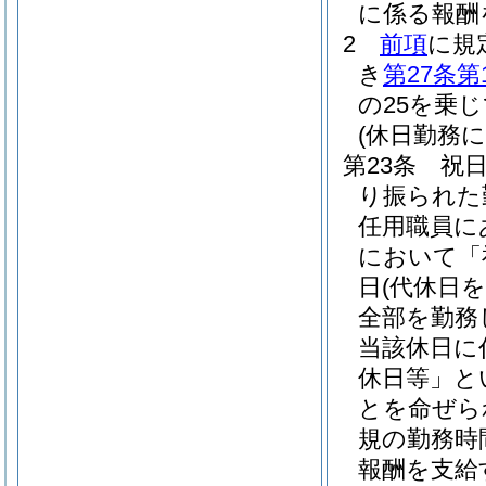
に係る報酬
2
前項
に規
き
第27条第
の25を乗
(休日勤務に
第23条
祝
り振られた
任用職員に
において「
日
(代休日
全部を勤務
当該休日に
休日等」と
とを命ぜら
規の勤務時
報酬を支給