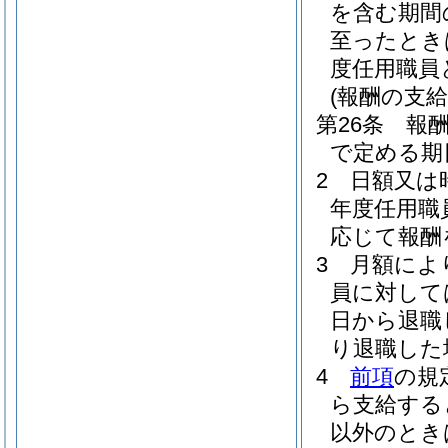
を含む期間
至ったとき
度任用職員
(報酬の支給
第26条
報
で定める期
2
日額又は
年度任用職
応じて報酬
3
月額によ
員に対して
日から退職
り退職した
4
前項
の規
ら支給する
以外のとき