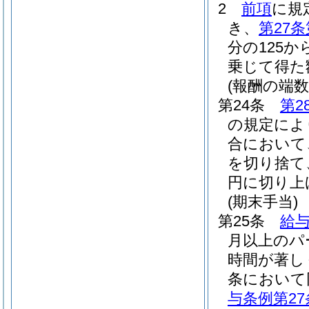
2
前項
に規
き、
第27条
分の125か
乗じて得た
(報酬の端数
第24条
第2
の規定によ
合において
を切り捨て
円に切り上
(期末手当)
第25条
給与
月以上のパ
時間が著し
条において
与条例第27