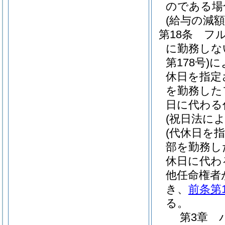
のである場
(給与の減額
第18条
フ
に勤務しな
第178号)
に
休日を指定
を勤務した
日に代わる
(祝日法に
(代休日を
部を勤務し
休日に代わ
他任命権者
き、
前条第
る。
第3章