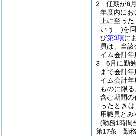
2
任期が6
年度内にお
上に至った
いう。)
を
び
第3項
に
員は、当該
イム会計年
3
6月に勤
まで会計年
イム会計年
ものに限る
含む期間の
ったときは
用職員とみ
(勤務1時
第17条
勤