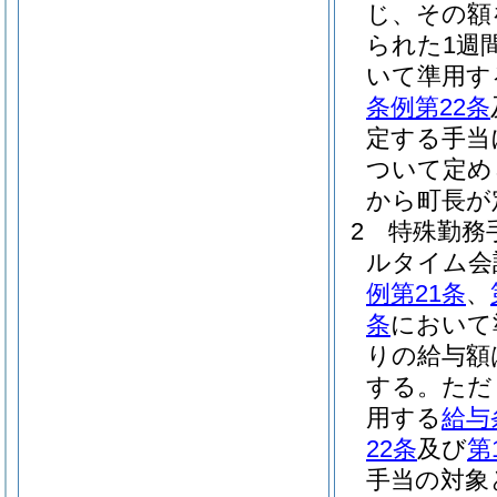
じ、その額
られた1週
いて準用す
条例第22条
定する手当
ついて定め
から町長が
2
特殊勤務
ルタイム会
例第21条
、
条
において
りの給与額
する。
ただ
用する
給与
22条
及び
第
手当の対象