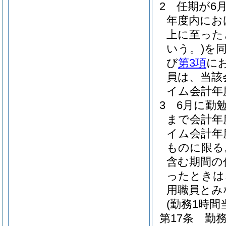
2
任期が6
年度内にお
上に至った
いう。)
を
び
第3項
に
員は、当該
イム会計年
3
6月に勤
まで会計年
イム会計年
ものに限る
含む期間の
ったときは
用職員とみ
(勤務1時
第17条
勤