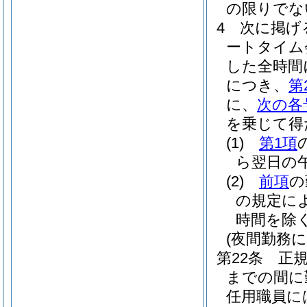
の限りでな
4
次に掲げ
ートタイム
した全時間
につき、
第
に、
次の各
を乗じて得
(1)
第1項
ら翌日の午
(2)
前項
の
の規定に
時間を除く
(夜間勤務に
第22条
正
までの間に
任用職員に