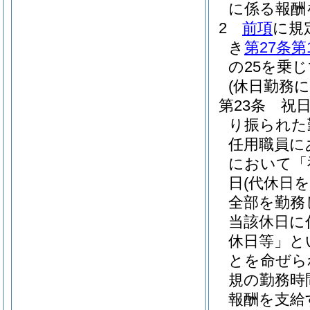
に係る報酬
2
前項
に規
き
第27条第
の25を乗
(休日勤務に
第23条
祝
り振られた
任用職員に
において「
日
(代休日
全部を勤務
当該休日に
休日等」と
とを命ぜら
規の勤務時
報酬を支給