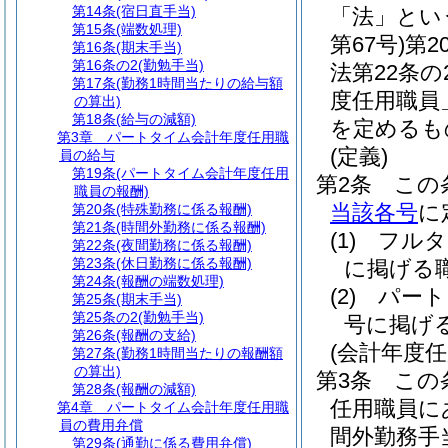
第14条
(宿日直手当)
「法」とい
第15条
(端数処理)
第67号)
第2
第16条
(期末手当)
第16条の2
(勤勉手当)
法第22条
第17条
(勤務1時間当たりの給与額
度任用職員
の算出)
第18条
(給与の減額)
を定めるも
第3章
パートタイム会計年度任用職
(定義)
員の給与
第19条
(パートタイム会計年度任用
第2条
この
職員の報酬)
当該各号
に
第20条
(特殊勤務に係る報酬)
第21条
(時間外勤務に係る報酬)
(1)
フルタ
第22条
(夜間勤務に係る報酬)
第23条
(休日勤務に係る報酬)
に掲げる
第24条
(報酬の端数処理)
(2)
パート
第25条
(期末手当)
第25条の2
(勤勉手当)
号に掲げ
第26条
(報酬の支給)
(会計年度
第27条
(勤務1時間当たりの報酬額
の算出)
第3条
この
第28条
(報酬の減額)
任用職員に
第4章
パートタイム会計年度任用職
員の費用弁償
間外勤務手
第29条
(通勤に係る費用弁償)