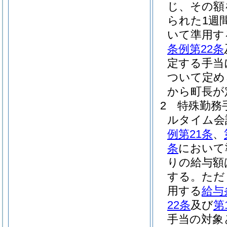
じ、その額
られた1週
いて準用す
条例第22条
定する手当
ついて定め
から町長が
2
特殊勤務
ルタイム会
例第21条
、
条
において
りの給与額
する。
ただ
用する
給与
22条
及び
第
手当の対象