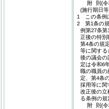
附
則
(
(施行期日等
1
この条例
2
第1条の
例第27条
正後の特別
第4条の規
等に関する
後の議会の
定は令和6
職の職員の
定、第4条
採用等に関
改正後の立
る条例の規
附
則
(