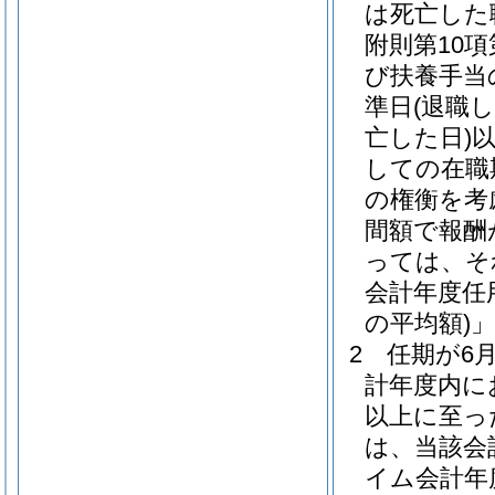
は死亡した
附則第10項
び扶養手当
準日
(退職
亡した日)
しての在職
の権衡を考
間額で報酬
っては、そ
会計年度任
の平均額)
2
任期が6
計年度内に
以上に至っ
は、当該会
イム会計年