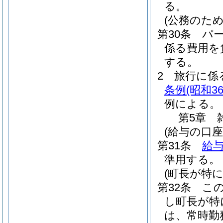
る。
(公務のた
第30条
パ
係る費用を
する。
2
旅行に係
条例
(昭和3
例による。
第5章
(給与の口座
第31条
給与
準用する。
(町長が特
第32条
こ
し町長が特
は、常時勤