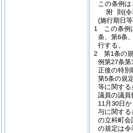
この条例は
附
則
(
(施行期日等
1
この条例
条、第6条
行する。
2
第1条の
例第27条
正後の特別
第5条の規
等に関する
議員の議員
11月30
与に関する
の立科町会
の規定は令