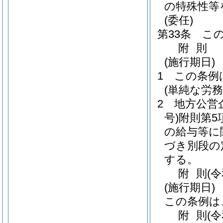
の特殊性等
(委任)
第33条
こ
附
則
(施行期日)
1
この条例
(単純な労
2
地方公営
号)
附則第5
の給与等に
づき別段の
する。
附
則
(
(施行期日)
この条例は
附
則
(