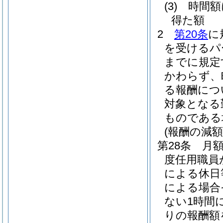
(3)
時間
得た額
2
第20条
に
を受けるパ
までに規定
かわらず、
る報酬につ
対象となる
ものである
(報酬の減額
第28条
月
度任用職員
による休日
による場合
ない1時間
りの報酬額