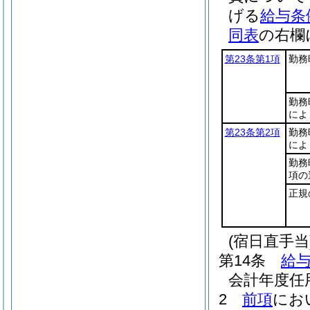
げる
給与条
同表
の右欄
第23条第1項
勤務
勤務
によ
第23条第2項
勤務
によ
勤務
項の
正規
(宿日直手当
第14条
給与
会計年度任
2
前項
にお