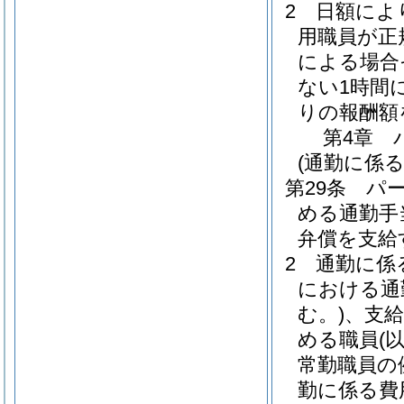
2
日額によ
用職員が正
による場合
ない1時間
りの報酬額
第4章
(通勤に係る
第29条
パ
める通勤手
弁償を支給
2
通勤に係
における通
む。)
、支
める職員
(
常勤職員の
勤に係る費