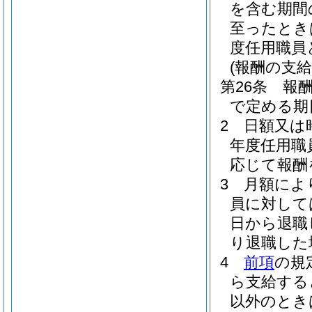
を含む期間
至ったとき
度任用職員
(報酬の支給
第26条
報
で定める期
2
日額又は
年度任用職
応じて報酬
3
月額によ
員に対して
日から退職
り退職した
4
前項
の規
ら支給する
以外のとき