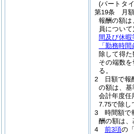
(パートタ
第19条
月
報酬の額は
員について
間及び休暇
「勤務時間
除して得た
その端数を
る。
2
日額で報
の額は、基
会計年度任
7.75で
3
時間額で
酬の額は、
4
前3項
の