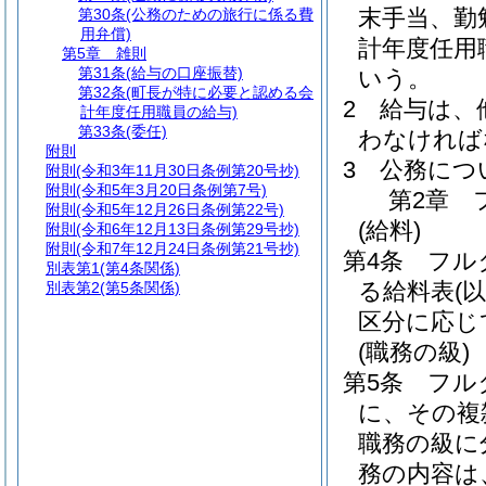
末手当、勤
第30条
(公務のための旅行に係る費
用弁償)
計年度任用
第5章
雑則
第31条
(給与の口座振替)
いう。
第32条
(町長が特に必要と認める会
2
給与は、
計年度任用職員の給与)
第33条
(委任)
わなければ
附則
3
公務につ
附則
(令和3年11月30日条例第20号抄)
附則
(令和5年3月20日条例第7号)
第2章
附則
(令和5年12月26日条例第22号)
(給料)
附則
(令和6年12月13日条例第29号抄)
附則
(令和7年12月24日条例第21号抄)
第4条
フル
別表第1
(第4条関係)
る給料表
(
別表第2
(第5条関係)
区分に応じ
(職務の級)
第5条
フル
に、その複
職務の級に
務の内容は