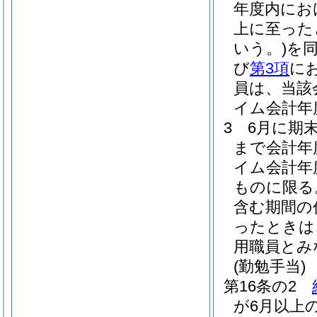
年度内にお
上に至った
いう。)
を
び
第3項
に
員は、当該
イム会計年
3
6月に期
まで会計年
イム会計年
ものに限る
含む期間の
ったときは
用職員とみ
(勤勉手当)
第16条の2
が6月以上