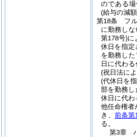
のである場
(給与の減額
第18条
フ
に勤務しな
第178号)
に
休日を指定
を勤務した
日に代わる
(祝日法に
(代休日を
部を勤務し
休日に代わ
他任命権者
き、
前条第
る。
第3章