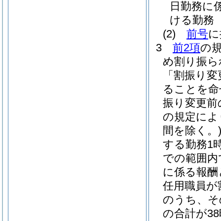
日勤務に
ける勤務
(2)
前号
に
3
前2項
の
め割り振ら
「割振り変
ることを命
振り変更前
の規定によ
間を除く。
する勤務1時
での範囲内
に係る報酬
任用職員が
のうち、そ
の合計が3