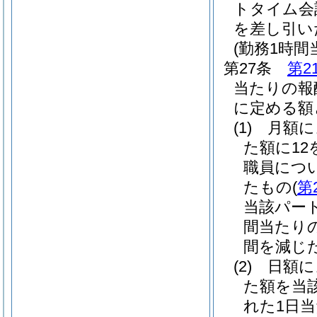
トタイム会
を差し引い
(勤務1時
第27条
第2
当たりの報
に定める額
(1)
月額
た額に1
職員につ
たもの
(
第
当該パー
間当たり
間を減じた
(2)
日額
た額を当
れた1日