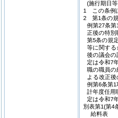
(施行期日等
1
この条例
2
第1条の
例第27条
正後の特別
第5条の規
等に関する
後の議会の
定は令和7
職の職員の
よる改正後
例第6条第
計年度任用
定は令和7
別表第1
(第4
給料表