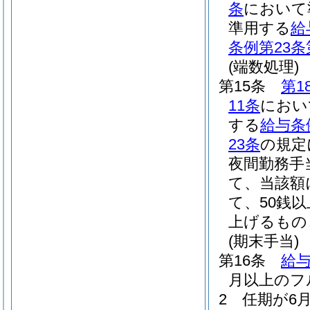
条
において
準用する
給
条例第23条
(端数処理)
第15条
第1
11条
におい
する
給与条
23条
の規定
夜間勤務手
て、当該額
て、50銭
上げるもの
(期末手当)
第16条
給与
月以上のフ
2
任期が6