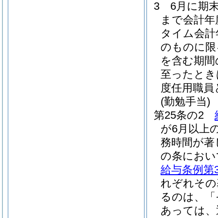
3
6月に期
まで会計年
タイム会計
のものに限
を含む期間
至ったとき
度任用職員
(勤勉手当)
第25条の2
が6月以上
務時間が著
の条におい
給与条例第3
れぞれその
るのは、「
あっては、