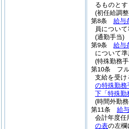
るものとす
(初任給調整
第8条
給与
員について
(通勤手当)
第9条
給与
について準
(特殊勤務手
第10条
フ
支給を受け
の特殊勤務
下「特殊勤
(時間外勤務
第11条
給与
会計年度任
の表
の左欄