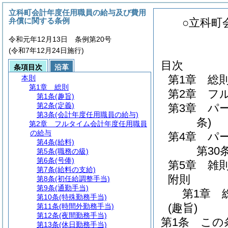
立科町会計年度任用職員の給与及び費用
弁償に関する条例
○立科町
令和元年12月13日 条例第20号
(令和7年12月24日施行)
目次
条項目次
沿革
第1章
総
本則
第1章
総則
第2章
フ
第1条
(趣旨)
第2条
(定義)
第3章
パ
第3条
(会計年度任用職員の給与)
条)
第2章
フルタイム会計年度任用職員
の給与
第4章
パ
第4条
(給料)
第30条
第5条
(職務の級)
第6条
(号俸)
第5章
雑
第7条
(給料の支給)
附則
第8条
(初任給調整手当)
第9条
(通勤手当)
第1章
第10条
(特殊勤務手当)
(趣旨)
第11条
(時間外勤務手当)
第12条
(夜間勤務手当)
第1条
この
第13条
(休日勤務手当)