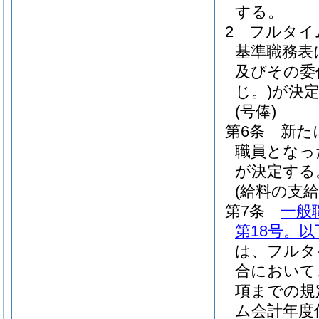
する。
2
フルタイ
基準職務表
及びその委
じ。)
が決
(号俸)
第6条
新た
職員となっ
が決定する
(給料の支給
第7条
一般
第18号。
は、フルタ
合において
項までの規
ム会計年度