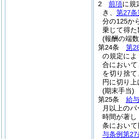
2
前項
に規
き、
第27条
分の125か
乗じて得た
(報酬の端数
第24条
第2
の規定によ
合において
を切り捨て
円に切り上
(期末手当)
第25条
給与
月以上のパ
時間が著し
条において
与条例第27