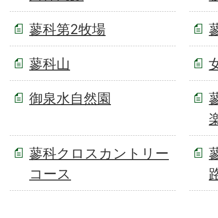
蓼科第2牧場
蓼科山
御泉水自然園
蓼科クロスカントリー
コース