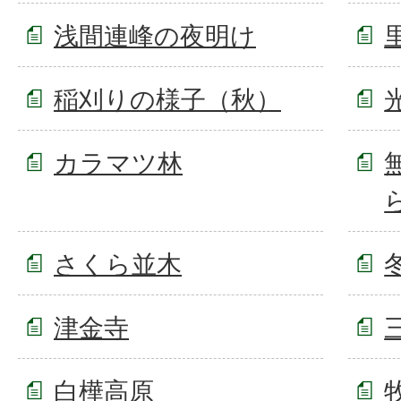
浅間連峰の夜明け
稲刈りの様子（秋）
カラマツ林
さくら並木
津金寺
白樺高原