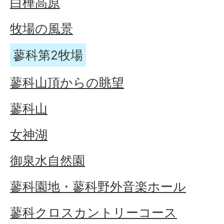
白樺高原
牧場の風景
蓼科第2牧場
蓼科山頂からの眺望
蓼科山
女神湖
御泉水自然園
蓼科園地・蓼科野外音楽ホール
蓼科クロスカントリーコース