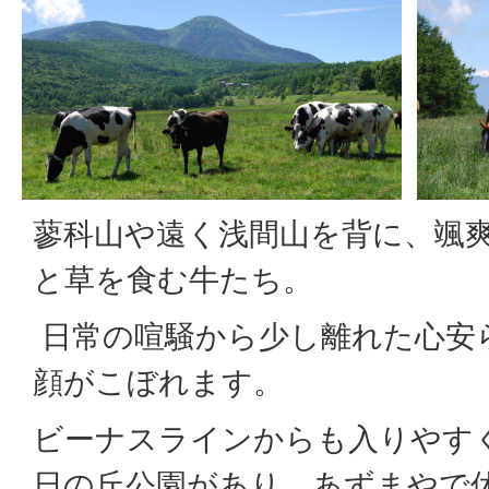
蓼科山や遠く浅間山を背に、颯
と草を食む牛たち。
日常の喧騒から少し離れた心安
顔がこぼれます。
ビーナスラインからも入りやす
日の丘公園があり、あずまやで