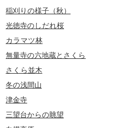
稲刈りの様子（秋）
光徳寺のしだれ桜
カラマツ林
無量寺の六地蔵とさくら
さくら並木
冬の浅間山
津金寺
三望台からの眺望