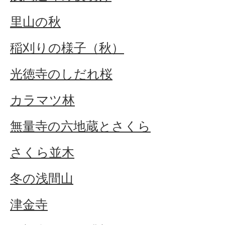
里山の秋
稲刈りの様子（秋）
光徳寺のしだれ桜
カラマツ林
無量寺の六地蔵とさくら
さくら並木
冬の浅間山
津金寺