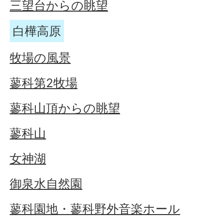
三望台からの眺望
白樺高原
牧場の風景
蓼科第2牧場
蓼科山頂からの眺望
蓼科山
女神湖
御泉水自然園
蓼科園地・蓼科野外音楽ホール