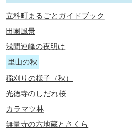
立科町まるごとガイドブック
田園風景
浅間連峰の夜明け
里山の秋
稲刈りの様子（秋）
光徳寺のしだれ桜
カラマツ林
無量寺の六地蔵とさくら