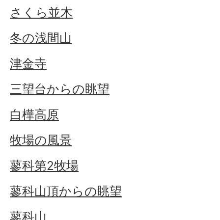
さくら並木
冬の浅間山
津金寺
三望台からの眺望
白樺高原
牧場の風景
蓼科第2牧場
蓼科山頂からの眺望
蓼科山