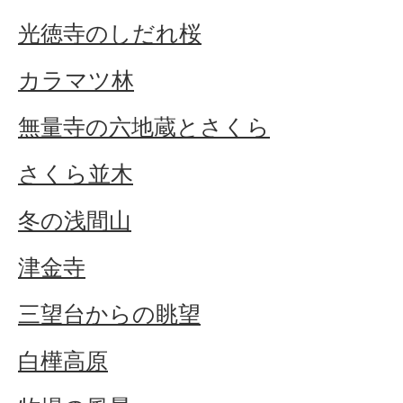
光徳寺のしだれ桜
カラマツ林
無量寺の六地蔵とさくら
さくら並木
冬の浅間山
津金寺
三望台からの眺望
白樺高原