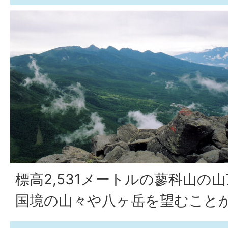
標高2,531メートルの蓼科山の
国境の山々や八ヶ岳を望むこと