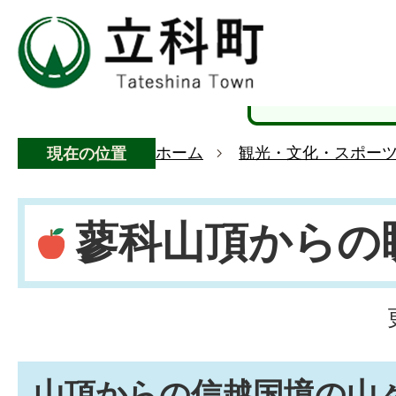
ホーム
観光・文化・スポー
現在の位置
蓼科山頂からの
山頂からの信越国境の山