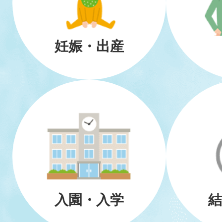
妊娠・出産
入園・入学
結