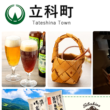
2
枚
目
の
ス
ラ
イ
ド