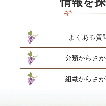
情報を探
2026年07月28日
「立科っ子給付型奨学金」奨
2026年07月23日
コンビニ交付サービスの一時
よくある質
分類からさが
組織からさが