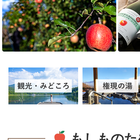
観
権
光・
現
み
の
ど
湯
こ
もしものた
ろ