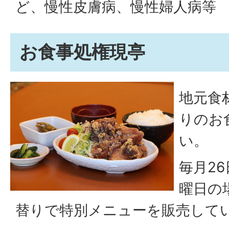
ど、慢性皮膚病、慢性婦人病等
お食事処権現亭
地元食
りのお
い。
毎月2
曜日の
替りで特別メニューを販売して