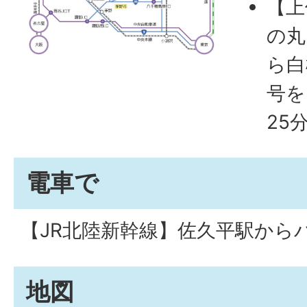
【上
の丸
ら白
号を
25
電車で
【JR北陸新幹線】佐久平駅から
地図