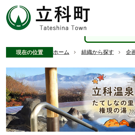
ホーム
組織から探す
企
現在の位置
権
現
の