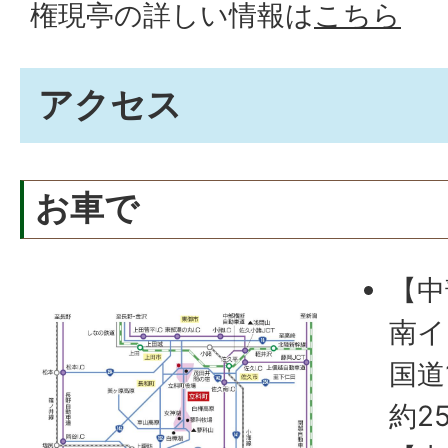
権現亭の詳しい情報は
こちら
アクセス
お車で
【中
南イ
国道
約2