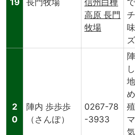
19
長門牧場
信州白樺
高原 長門
牧場
2
陣内 歩歩歩
0267-78
0
（さんぽ）
-3933