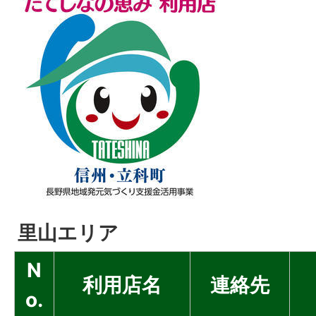
里山エリア
N
利用店名
連絡先
o.