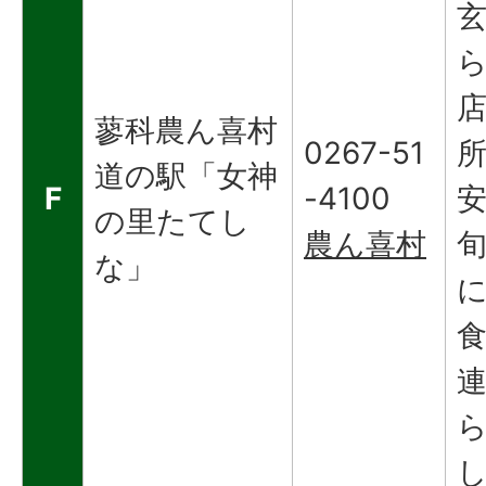
蓼科農ん喜村
0267-51
道の駅「女神
F
-4100
の里たてし
農ん喜村
な」