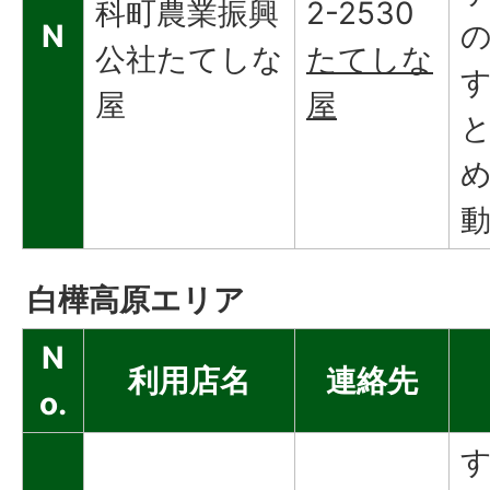
科町農業振興
2-2530
N
公社たてしな
たてしな
屋
屋
白樺高原エリア
N
利用店名
連絡先
o.