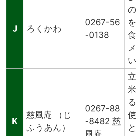
0267-56
J
ろくかわ
-0138
0267-88
慈風庵 （じ
K
-8482
慈
ふうあん）
風庵