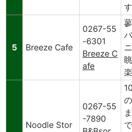
蓼
0267-55
-6301
5
Breeze Cafe
Breeze C
afe
1
0267-55
-7890
Noodle Stor
B&Bsor