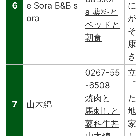
6
e Sora B&B s
a 蓼科と
ora
ベッドと
朝食
0267-55
-6508
焼肉と
7
山木綿
馬刺しと
蓼科牛丼