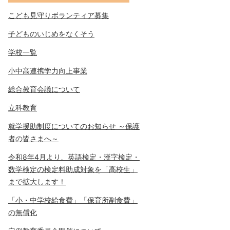
こども見守りボランティア募集
子どものいじめをなくそう
学校一覧
小中高連携学力向上事業
総合教育会議について
立科教育
就学援助制度についてのお知らせ ～保護
者の皆さまへ～
令和8年4月より、英語検定・漢字検定・
数学検定の検定料助成対象を「高校生」
まで拡大します！
「小・中学校給食費」「保育所副食費」
の無償化