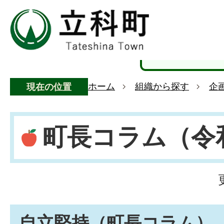
ホーム
組織から探す
企
現在の位置
町長コラム（令
自立堅持（町長コラム）