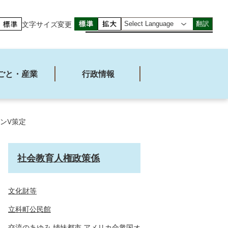
文字サイズ変更
翻訳
ごと・産業
行政情報
ンV策定
社会教育人権政策係
文化財等
立科町公民館
交流のあゆみ 姉妹都市 アメリカ合衆国オ