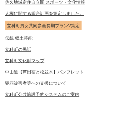
佐久地域定住自立圏 スポーツ・文化情報
人権に関する総合計画を策定しました。
立科町男女共同参画長期プランV策定
伝統 郷土芸能
立科町の民話
立科町文化財マップ
中山道【芦田宿と松並木】パンフレット
犯罪被害者等への支援について
立科町公共施設予約システムのご案内