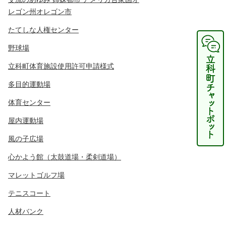
レゴン州オレゴン市
たてしな人権センター
野球場
立科町体育施設使用許可申請様式
多目的運動場
体育センター
屋内運動場
風の子広場
心かよう館（太鼓道場・柔剣道場）
マレットゴルフ場
テニスコート
人材バンク