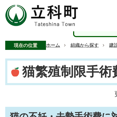
ホーム
組織から探す
建
現在の位置
猫繁殖制限手術
猫の不妊・去勢手術費に