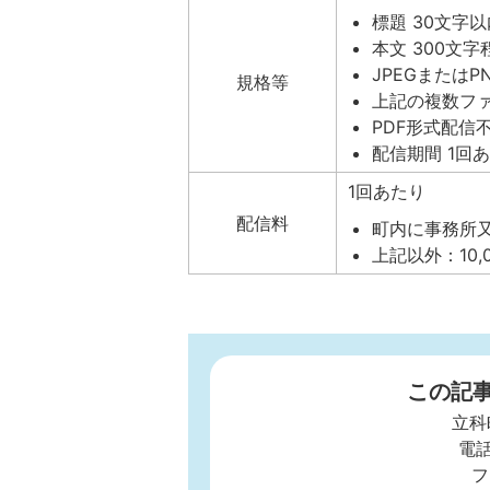
標題 30文字以
本文 300文字
JPEGまたは
規格等
上記の複数フ
PDF形式配信
配信期間 1回あ
1回あたり
配信料
町内に事務所又
上記以外：10,
この記
立科
電話
フ