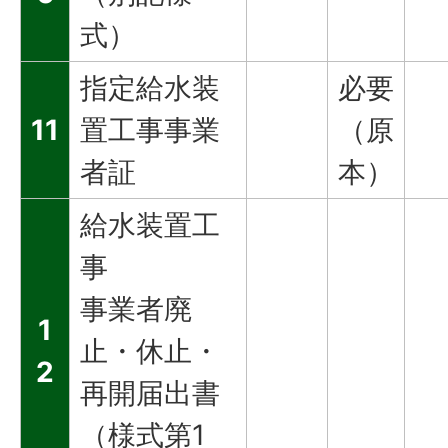
式）
指定給水装
必要
11
置工事事業
（原
者証
本）
給水装置工
事
事業者廃
1
止・休止・
2
再開届出書
（様式第1