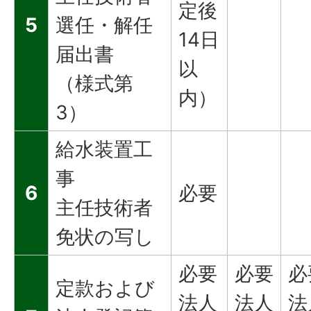
定後
5
選任・解任
14日
届出書
以
（様式第
内）
3）
給水装置工
事
6
必要
主任技術者
免状の写し
必要
必要
必
定款および
法人
法人
法