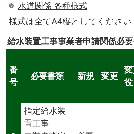
水道関係 各種様式
様式は全てA4縦としてください
給水装置工事事業者申請関係必要
番
変
必要書類
新規
変更
号
役
指定給水装
置工事