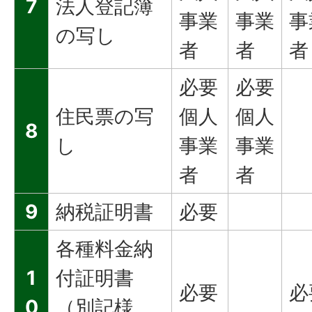
7
法人登記簿
事業
事業
事
の写し
者
者
者
必要
必要
住民票の写
個人
個人
8
し
事業
事業
者
者
9
納税証明書
必要
各種料金納
1
付証明書
必要
必
0
（別記様