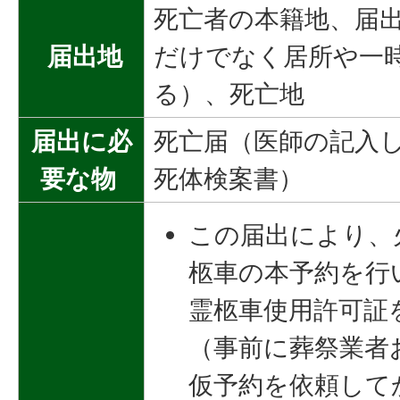
死亡者の本籍地、届
届出地
だけでなく居所や一
る）、死亡地
届出に必
死亡届（医師の記入
要な物
死体検案書）
この届出により、
柩車の本予約を行
霊柩車使用許可証
（事前に葬祭業者
仮予約を依頼して