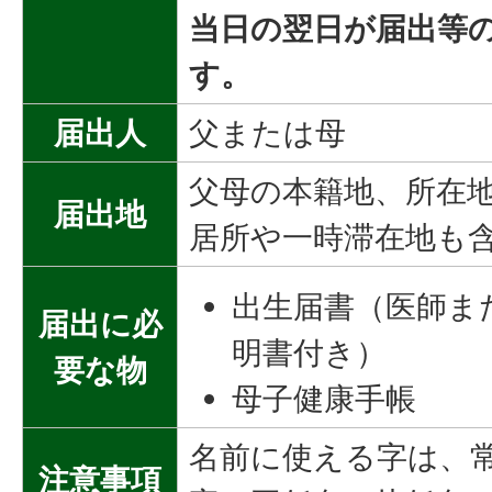
当日の翌日が届出等
す。
届出人
父または母
父母の本籍地、所在
届出地
居所や一時滞在地も
出生届書（医師ま
届出に必
明書付き）
要な物
母子健康手帳
名前に使える字は、
注意事項