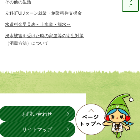
その他の生活
立科町UIJターン就業・創業移住支援金
水道料金早見表～上水道・簡水～
浸水被害を受けた時の家屋等の衛生対策
（消毒方法）について
お問い合わせ
サイトマップ