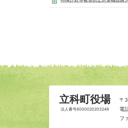
特殊詐欺等被害防止対策機器購
立科町役場
〒3
電話
法人番号6000020203246
ファ