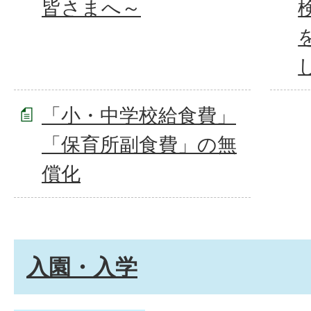
皆さまへ～
「小・中学校給食費」
「保育所副食費」の無
償化
入園・入学