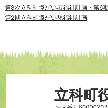
第8次立科町障がい者福祉計画・第6
第2期立科町障がい児福祉計画
立科町
法人番号60000202