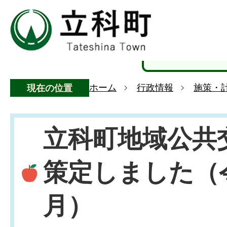
ホーム
行政情報
施策・
現在の位置
立科町地域公共
策定しました（
月）