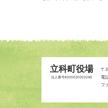
立科町役場
〒3
電話
法人番号6000020203246
ファ