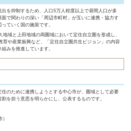
流出を抑制するため、人口5万人程度以上で昼間人口が多
済面で関わりの深い「周辺市町村」が互いに連携・協力す
図っていく国の施策です。
佐久地域と上田地域の両圏域において定住自立圏を形成し、
、教育や産業振興など、「定住自立圏共生ビジョン」の内容
り組みを推進しています。
定住のために連携しようとする中心市が、圏域として必要
役割を担う意思を明らかにし、公表するものです。
市）