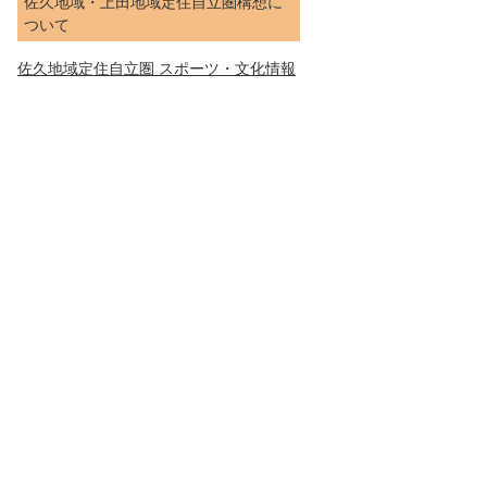
佐久地域・上田地域定住自立圏構想に
ついて
佐久地域定住自立圏 スポーツ・文化情報