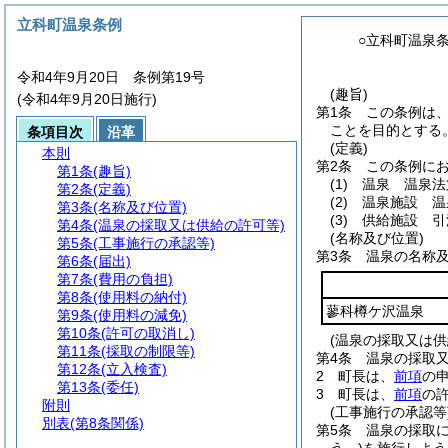
立科町温泉条例
○立科町温泉
令和4年9月20日 条例第19号
(趣旨)
(令和4年9月20日施行)
第1条
この条例は
ことを目的とする
条項目次
沿革
(定義)
本則
第2条
この条例に
第1条
(趣旨)
(1)
温泉 温泉法
第2条
(定義)
(2)
温泉施設 温
第3条
(名称及び位置)
(3)
供給施設 引
第4条
(温泉の採取又は供給の許可等)
(名称及び位置)
第5条
(工事施行の承認等)
第3条
温泉の名称
第6条
(届出)
第7条
(費用の負担)
第8条
(使用料の納付)
蓼科樽ケ沢温泉
第9条
(使用料の減免)
第10条
(許可の取消し)
(温泉の採取又は供
第11条
(採取の制限等)
第4条
温泉の採取
第12条
(立入検査)
2
町長は、
前項
の
第13条
(委任)
3
町長は、
前項
の
附則
(工事施行の承認等
別表
(第8条関係)
第5条
温泉の採取