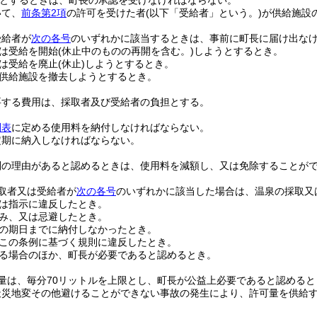
とするときは、町長の承認を受けなければならない。
いて、
前条第2項
の許可を受けた者
(以下「受給者」という。)
が供給施設
受給者が
次の各号
のいずれかに該当するときは、事前に町長に届け出な
は受給を開始
(休止中のものの再開を含む。)
しようとするとき。
は受給を廃止
(休止)
しようとするとき。
供給施設を撤去しようとするとき。
要する費用は、採取者及び受給者の負担とする。
別表
に定める使用料を納付しなければならない。
定期に納入しなければならない。
別の理由があると認めるときは、使用料を減額し、又は免除することが
取者又は受給者が
次の各号
のいずれかに該当した場合は、温泉の採取又
は指示に違反したとき。
み、又は忌避したとき。
の期日までに納付しなかったとき。
この条例に基づく規則に違反したとき。
る場合のほか、町長が必要であると認めるとき。
量は、毎分70リットルを上限とし、町長が公益上必要であると認める
天災地変その他避けることができない事故の発生により、許可量を供給