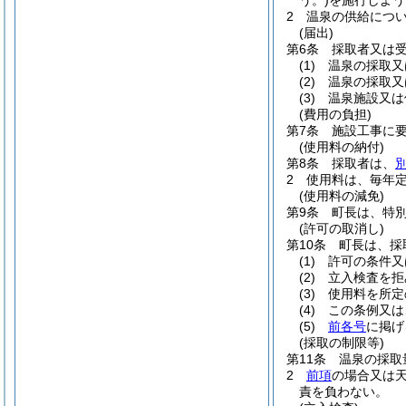
う。)
を施行しよう
2
温泉の供給につ
(届出)
第6条
採取者又は
(1)
温泉の採取又
(2)
温泉の採取又
(3)
温泉施設又は
(費用の負担)
第7条
施設工事に
(使用料の納付)
第8条
採取者は、
2
使用料は、毎年
(使用料の減免)
第9条
町長は、特
(許可の取消し)
第10条
町長は、採
(1)
許可の条件又
(2)
立入検査を拒
(3)
使用料を所定
(4)
この条例又は
(5)
前各号
に掲げ
(採取の制限等)
第11条
温泉の採取
2
前項
の場合又は
責を負わない。