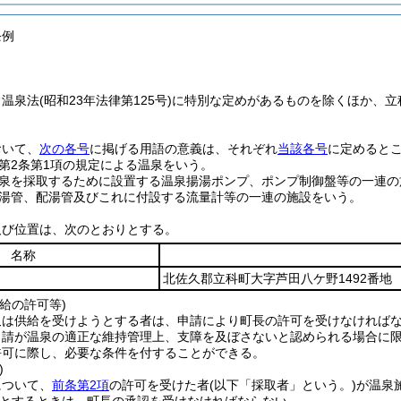
条例
、温泉法
(昭和23年法律第125号)
に特別な定めがあるものを除くほか、立
。
おいて、
次の各号
に掲げる用語の意義は、それぞれ
当該各号
に定めると
第2条第1項の規定による温泉をいう。
泉を採取するために設置する温泉揚湯ポンプ、ポンプ制御盤等の一連の
湯管、配湯管及びこれに付設する流量計等の一連の施設をいう。
及び位置は、次のとおりとする。
名称
北佐久郡立科町大字芦田八ケ野1492番地
給の許可等)
又は供給を受けようとする者は、申請により町長の許可を受けなければ
申請が温泉の適正な維持管理上、支障を及ぼさないと認められる場合に
許可に際し、必要な条件を付することができる。
)
について、
前条第2項
の許可を受けた者
(以下「採取者」という。)
が温泉