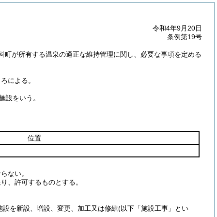
令和4年9月20日
条例第19号
科町が所有する温泉の適正な維持管理に関し、必要な事項を定める
ころによる。
施設をいう。
位置
ならない。
限り、許可するものとする。
施設を新設、増設、変更、加工又は修繕
(以下「施設工事」とい