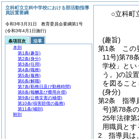
立科町立立科中学校における部活動指導
員設置要綱
○立科町
令和3年3月31日 教育委員会要綱第1号
(令和3年4月1日施行)
(趣旨)
条項目次
沿革
第1条
この
本則
第1条
(趣旨)
11号)
第78
第2条
(身分)
第3条
(任用)
学校」とい
第4条
(職務)
う。)
の設
第5条
(服務)
第6条
(解職)
を図ること
第7条
(勤務日及び勤務時間)
(身分)
第8条
(報酬及び費用弁償)
第9条
(公務災害の補償)
第2条
指導
第10条
(損害賠償の義務)
号)
第78条
第11条
(補則)
附則
25年法律第2
用職員とす
2
指導員は