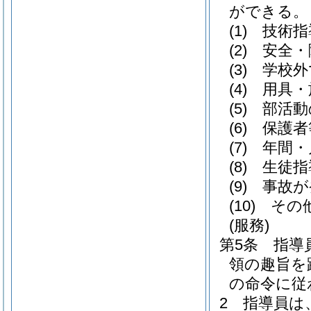
ができる。
(1)
技術指
(2)
安全・
(3)
学校外
(4)
用具・
(5)
部活動
(6)
保護者
(7)
年間・
(8)
生徒指
(9)
事故が
(10)
その
(服務)
第5条
指導
領の趣旨を
の命令に従
2
指導員は