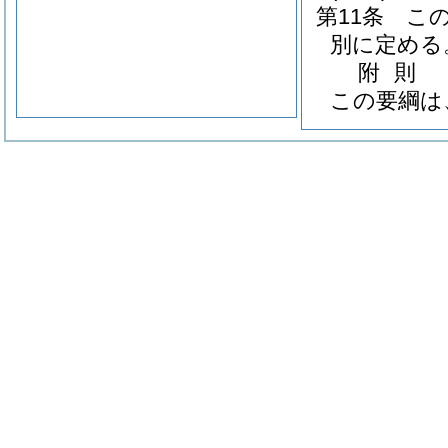
第11条
こ
別に定める
附
則
この要綱は