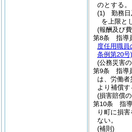
のとする。
(1)
勤務日
を上限と
(報酬及び費
第8条
指導
度任用職員
条例第20号
(公務災害の
第9条
指導
は、労働者
より補償す
(損害賠償の
第10条
指
り町に損害
ない。
(補則)