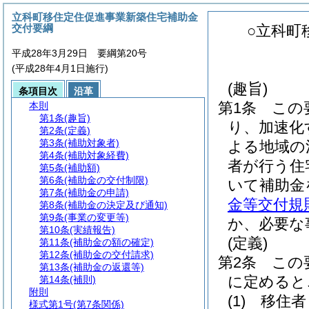
立科町移住定住促進事業新築住宅補助金
交付要綱
○立科町
平成28年3月29日 要綱第20号
(平成28年4月1日施行)
(趣旨)
条項目次
沿革
第1条
この
本則
第1条
(趣旨)
り、加速化
第2条
(定義)
第3条
(補助対象者)
よる地域の
第4条
(補助対象経費)
者が行う住
第5条
(補助額)
第6条
(補助金の交付制限)
いて補助金
第7条
(補助金の申請)
金等交付規
第8条
(補助金の決定及び通知)
第9条
(事業の変更等)
か、必要な
第10条
(実績報告)
(定義)
第11条
(補助金の額の確定)
第12条
(補助金の交付請求)
第2条
この
第13条
(補助金の返還等)
に定めると
第14条
(補則)
附則
(1)
移住者
様式第1号
(第7条関係)