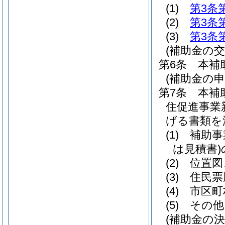
(1)
第3条
(2)
第3条
(3)
第3条
(補助金の交
第6条
本補
(補助金の申
第7条
本補
住促進事業
げる書類を
(1)
補助事
は見積書)
(2)
位置図
(3)
住民票
(4)
市区町
(5)
その他
(補助金の決