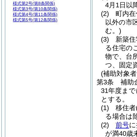
様式第2号
(第8条関係)
4月1日
様式第3号
(第10条関係)
(2)
町内在
様式第4号
(第11条関係)
様式第5号
(第12条関係)
以外の市
む。)
(3)
新築住
る住宅の
物で、台
つ、固定
(補助対象者
第3条
補助
31年度ま
とする。
(1)
移住者
る場合は除
(2)
前号
に
が満40