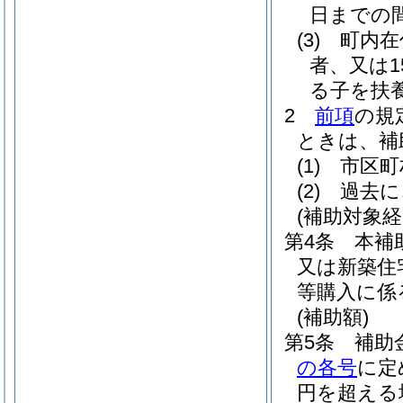
日までの
(3)
町内在
者、又は
る子を扶
2
前項
の規
ときは、補
(1)
市区町
(2)
過去に
(補助対象経
第4条
本補
又は新築住
等購入に係
(補助額)
第5条
補助
の各号
に定
円を超える