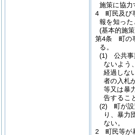
施策に協力
4
町民及び
報を知った
(基本的施策
第4条
町の
る。
(1)
公共事
ないよう
経過しな
者の入札
等又は暴
告するこ
(2)
町が設
り、暴力
ない。
2
町民等が