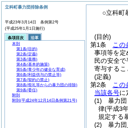
立科町暴力団排除条例
○立科町
平成23年3月14日 条例第2号
(平成25年1月1日施行)
(目的)
条項目次
沿革
第1条
この
本則
第1条
(目的)
事項等を定
第2条
(定義)
第3条
(責務)
民の安全で
第4条
(基本的施策)
寄与するこ
第5条
(青少年の健全な育成)
第6条
(利益供与の禁止等)
(定義)
第7条
(契約の禁止)
第2条
この
第8条
(祭礼等からの暴力団の排除)
第9条
(委任)
当該各号
に
附則
(1)
暴力団
附則
(平成24年12月14日条例第21号)
律
(平成3
規定する
(2)
暴力団