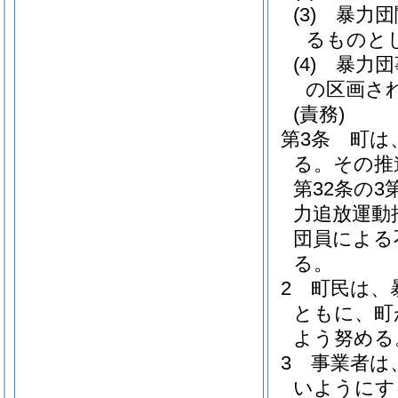
(3)
暴力団
るものと
(4)
暴力団
の区画さ
(責務)
第3条
町は
る。
その推
第32条の
力追放運動
団員による
る。
2
町民は、
ともに、町
よう努める
3
事業者は
いようにす