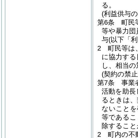
る。
(利益供与の
第6条
町民
等や暴力団
与
(以下「
2
町民等は
に協力する
し、相当の
(契約の禁止
第7条
事業
活動を助長
るときは、
ないことを
等であるこ
除すること
2
町内の不