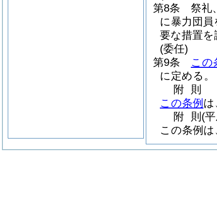
第8条
祭礼
に暴力団員
要な措置を
(委任)
第9条
この
に定める。
附
則
この条例
は
附
則
(平
この条例は